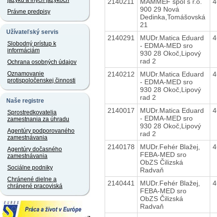
jazyku a iných jazykoch
2140211
MAMMEF spol s r.o.
4
900 29 Nová
Právne predpisy
Dedinka,Tomášovská
21
Užívateľský servis
2140291
MUDr.Matica Eduard
4
Slobodný prístup k
- EDMA-MED sro
informáciám
930 28 Okoč,Lipový
rad 2
Ochrana osobných údajov
2140212
MUDr.Matica Eduard
4
Oznamovanie
protispoločenskej činnosti
- EDMA-MED sro
930 28 Okoč,Lipový
rad 2
Naše registre
2140017
MUDr.Matica Eduard
4
Sprostredkovatelia
- EDMA-MED sro
zamestnania za úhradu
930 28 Okoč,Lipový
Agentúry podporovaného
rad 2
zamestnávania
2140178
MUDr.Fehér Blažej,
4
Agentúry dočasného
FEBA-MED sro
zamestnávania
ObZS Čilizská
Sociálne podniky
Radvaň
Chránené dielne a
2140441
MUDr.Fehér Blažej,
4
chránené pracoviská
FEBA-MED sro
ObZS Čilizská
Radvaň