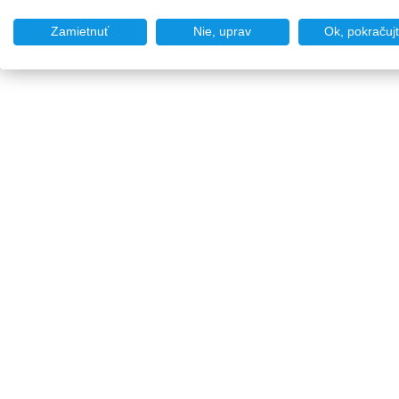
Zamietnuť
Nie, uprav
Ok, pokračuj