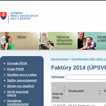
Občan
Občan so
Sociál
zdravotným
a rodi
postihnutím
>
Hlavná stránka
Zverejňovanie zmlúv, faktúr 
Ústredie PSVR
Faktúry 2014 (ÚPSV
Úrady PSVR
Sociálne veci a rodina
Vyhľadať:
Služby zamestnanosti
Záruky pre mladých
Dodávateľ
I
Voľné pracovné
Interné
miesta
číslo
Zariadenia
sociálnoprávnej
2140275
MUDr.Meltsóková
4