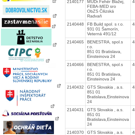
2140177
MUDr.Fehér Blažej,
4
FEBA-MED sro
ObZS Čilizská
Radvaň
2140448
FB Build spol. s r.o.
4
931 01 Šamorín,
Veterná 491/12
2140465
BENESTRA, spol.s
4
r.o.
851 01 Bratislava,
Einsteinova 24
2140466
BENESTRA, spol.s
4
r.o.
851 01 Bratislava,
Einsteinova 24
2140432
GTS Slovakia , a.s.
4
851 01
Bratislava,Einsteinova
24
2140431
GTS Slovakia , a.s.
4
851 01
Bratislava,Einsteinova
24
2140370
GTS Slovakia , a.s.
4