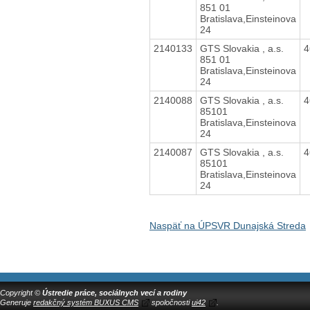
851 01
Bratislava,Einsteinova
24
2140133
GTS Slovakia , a.s.
4
851 01
Bratislava,Einsteinova
24
2140088
GTS Slovakia , a.s.
4
85101
Bratislava,Einsteinova
24
2140087
GTS Slovakia , a.s.
4
85101
Bratislava,Einsteinova
24
Naspäť na ÚPSVR Dunajská Streda
Copyright ©
Ústredie práce, sociálnych vecí a rodiny
Generuje
redakčný systém BUXUS CMS
spoločnosti
ui42
.