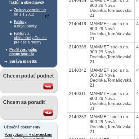
2140454
MAMMEF spol s r.o.
4
faktúr a objednávok
900 29 Nová
Dedinka,Tomášovská
Zmluvy zverejnené
od 1.1.2012
21
Faktúry
2140419
MAMMEF spol s r.o.
4
a objednávky
900 29 Nová
Dedinka,Tomášovská
Faktúry a
objednávky Centier
21
pre deti a rodiny
2140368
MAMMEF spol s r.o.
4
Profil verejného
900 29 Nová
obstarávateľa
Dedinka,Tomášovská
21
Správa majetku
2140342
MAMMEF spol s r.o.
4
900 29 Nová
Chcem podať podnet
Dedinka,Tomášovská
21
2140311
MAMMEF spol s r.o.
4
900 29 Nová
Chcem sa poradiť
Dedinka,Tomášovská
21
2140253
MAMMEF spol s r.o.
4
900 29 Nová
Dedinka,Tomášovská
Užitočné dokumenty
21
Vzory žiadostí v slovenskom