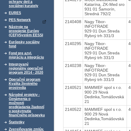
ochrany detí a
Katarína, ZK-Med sro
sociálnej kurately
931 01 Šamorín,
EURES
Stredná 792/2
PES Network
2140408
Nagy Tibor-
4
INFOTRADE
Nástroje na
929 01 Dun.Streda
prepojenie Európy
(CEF)/Systém EESSI
Rybný trh 331/3
Európsky sociálny
2140295
Nagy Tibor-
4
fond
INFOTRADE
929 01 Dun.Streda
Fond pre azyl,
Rybný trh 331/3
migráciu a integráciu
Integrovaný
2140238
Nagy Tibor-
4
regionálny operačný
INFOTRADE
program 2014 - 2020
929 01 Dun.Streda
Rybný trh 331/3
Operačný program
Kvalita životného
2140521
MAMMEF spol s r.o.
4
prostredia
900 29 Nová
Národné projekty -
Dedinka,Tomášovská
Oznámenia o
21
možnosti
predkladania žiadostí
2140522
MAMMEF spol s r.o.
4
o poskytnutie
900 29 Nová
finančného príspevku
Dedinka,Tomášovská
Štatistiky
21
Zverejňovanie zmlúv,