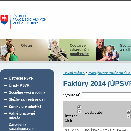
Občan
Občan so
Sociál
zdravotným
a rodi
postihnutím
>
Hlavná stránka
Zverejňovanie zmlúv, faktúr 
Ústredie PSVR
Faktúry 2014 (ÚPSV
Úrady PSVR
Sociálne veci a rodina
Vyhľadať:
Služby zamestnanosti
Záruky pre mladých
Dodávateľ
Voľné pracovné
Interné
miesta
číslo
Zariadenia
sociálnoprávnej
2140421
SOŠRV s VJM D.Streda