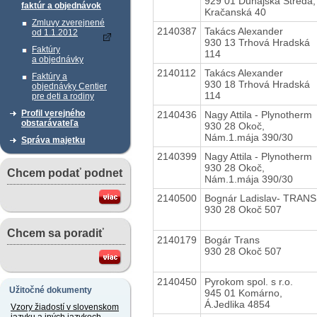
929 01 Dunajská Streda,
faktúr a objednávok
Kračanská 40
Zmluvy zverejnené
2140387
Takács Alexander
od 1.1.2012
930 13 Trhová Hradská
Faktúry
114
a objednávky
2140112
Takács Alexander
Faktúry a
930 18 Trhová Hradská
objednávky Centier
114
pre deti a rodiny
Profil verejného
2140436
Nagy Attila - Plynotherm
obstarávateľa
930 28 Okoč,
Nám.1.mája 390/30
Správa majetku
2140399
Nagy Attila - Plynotherm
930 28 Okoč,
Chcem podať podnet
Nám.1.mája 390/30
2140500
Bognár Ladislav- TRANS
930 28 Okoč 507
Chcem sa poradiť
2140179
Bogár Trans
930 28 Okoč 507
2140450
Pyrokom spol. s r.o.
Užitočné dokumenty
945 01 Komárno,
Á.Jedlika 4854
Vzory žiadostí v slovenskom