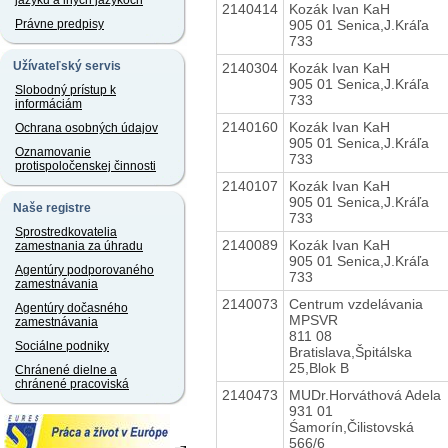
jazyku a iných jazykoch
2140414
Kozák Ivan KaH
905 01 Senica,J.Kráľa
Právne predpisy
733
Užívateľský servis
2140304
Kozák Ivan KaH
905 01 Senica,J.Kráľa
Slobodný prístup k
733
informáciám
2140160
Kozák Ivan KaH
Ochrana osobných údajov
905 01 Senica,J.Kráľa
Oznamovanie
733
protispoločenskej činnosti
2140107
Kozák Ivan KaH
905 01 Senica,J.Kráľa
Naše registre
733
Sprostredkovatelia
2140089
Kozák Ivan KaH
zamestnania za úhradu
905 01 Senica,J.Kráľa
Agentúry podporovaného
733
zamestnávania
2140073
Centrum vzdelávania
Agentúry dočasného
MPSVR
zamestnávania
811 08
Sociálne podniky
Bratislava,Špitálska
25,Blok B
Chránené dielne a
chránené pracoviská
2140473
MUDr.Horváthová Adela
931 01
Śamorín,Čilistovská
566/6