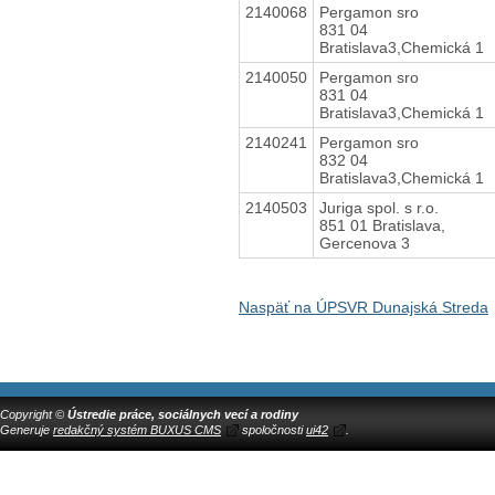
2140068
Pergamon sro
831 04
Bratislava3,Chemická 1
2140050
Pergamon sro
831 04
Bratislava3,Chemická 1
2140241
Pergamon sro
832 04
Bratislava3,Chemická 1
2140503
Juriga spol. s r.o.
851 01 Bratislava,
Gercenova 3
Naspäť na ÚPSVR Dunajská Streda
Copyright ©
Ústredie práce, sociálnych vecí a rodiny
Generuje
redakčný systém BUXUS CMS
spoločnosti
ui42
.