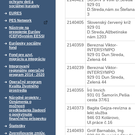
ochrany detí a
929 01
sociálnej kurately
D.Streda,nám.sv.Štefana
EURES
3
PES Network
2140405
Slovenský červený kríž
929 01
Nástroje na
D.Streda,Alžbetínske
prepojenie Európy
(CEF)/Systém EESSI
nám.1203
Európsky sociálny
2140359
Bereznai Viktor-
fond
INTERSYMPO
929 01 Dun.Streda,
Fond pre azyl,
Zelená 44
migráciu a integráciu
Integrovaný
2140239
Bereznai Viktor-
regionálny operačný
INTERSYMPO
program 2014 - 2020
929 01 Dun.Streda,
Zelená 44
Operačný program
Kvalita životného
2140355
Író Imrich
prostredia
931 01 Šamorín,Pešia
Národné projekty -
cesta 37/61
Oznámenia o
možnosti
2140373
Bagita Gejza-revízna a
predkladania žiadostí
lekt.služba
o poskytnutie
946 03 Kolárovo,
finančného príspevku
Ul.práce č.16
Štatistiky
2140493
Gróf Barnabás, Ing.
Zverejňovanie zmlúv,