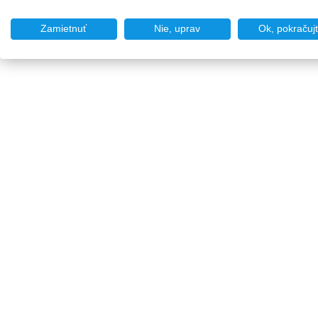
Zamietnuť
Nie, uprav
Ok, pokračuj