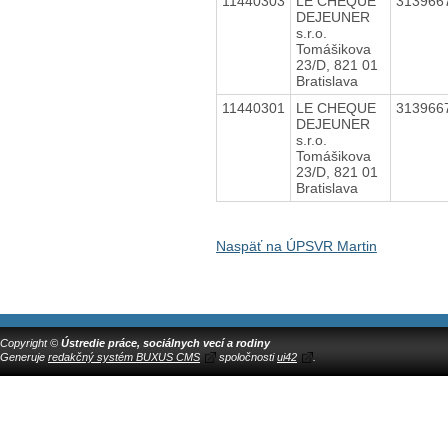
11440303
LE CHEQUE
313966
DEJEUNER
s.r.o.
Tomášikova
23/D, 821 01
Bratislava
11440301
LE CHEQUE
313966
DEJEUNER
s.r.o.
Tomášikova
23/D, 821 01
Bratislava
Naspäť na ÚPSVR Martin
Copyright ©
Ústredie práce, sociálnych vecí a rodiny
Generuje
redakčný systém BUXUS CMS
spoločnosti
ui42
.