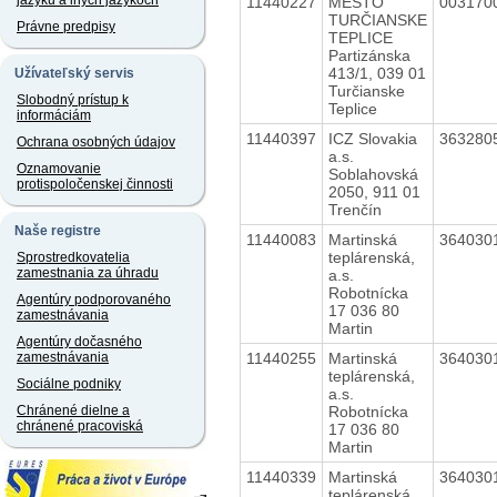
jazyku a iných jazykoch
11440227
MESTO
003170
TURČIANSKE
Právne predpisy
TEPLICE
Partizánska
413/1, 039 01
Užívateľský servis
Turčianske
Slobodný prístup k
Teplice
informáciám
11440397
ICZ Slovakia
363280
Ochrana osobných údajov
a.s.
Oznamovanie
Soblahovská
protispoločenskej činnosti
2050, 911 01
Trenčín
Naše registre
11440083
Martinská
364030
teplárenská,
Sprostredkovatelia
zamestnania za úhradu
a.s.
Robotnícka
Agentúry podporovaného
17 036 80
zamestnávania
Martin
Agentúry dočasného
11440255
Martinská
364030
zamestnávania
teplárenská,
Sociálne podniky
a.s.
Robotnícka
Chránené dielne a
chránené pracoviská
17 036 80
Martin
11440339
Martinská
364030
teplárenská,