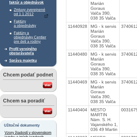
faktúr a objednávok
Marián
Goraus
Zmluvy zverejnené
Valča 390,
od 1.1.2012
038 35 Valča
Faktúry
a objednávky
11440928
MG - k servis
374061
Marián
Faktúry a
Goraus
objednávky Centier
Valča 390,
pre deti a rodiny
038 35 Valča
Profil verejného
obstarávateľa
11440480
MG - k servis
374061
Marián
Správa majetku
Goraus
Valča 390,
038 35 Valča
Chcem podať podnet
11440469
MG - k servis
374061
Marián
Goraus
Valča 390,
Chcem sa poradiť
038 35 Valča
11440404
MESTO
003167
MARTIN
Nám. S. H.
Vajanského 1,
Užitočné dokumenty
036 49 Martin
Vzory žiadostí v slovenskom