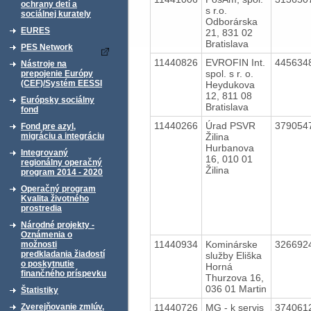
ochrany detí a
s r.o.
sociálnej kurately
Odborárska
EURES
21, 831 02
Bratislava
PES Network
11440826
EVROFIN Int.
445634
Nástroje na
spol. s r. o.
prepojenie Európy
(CEF)/Systém EESSI
Heydukova
12, 811 08
Európsky sociálny
Bratislava
fond
11440266
Úrad PSVR
379054
Fond pre azyl,
Žilina
migráciu a integráciu
Hurbanova
Integrovaný
16, 010 01
regionálny operačný
Žilina
program 2014 - 2020
Operačný program
Kvalita životného
prostredia
Národné projekty -
Oznámenia o
11440934
Kominárske
326692
možnosti
predkladania žiadostí
služby Eliška
o poskytnutie
Horná
finančného príspevku
Thurzova 16,
036 01 Martin
Štatistiky
11440726
MG - k servis
374061
Zverejňovanie zmlúv,