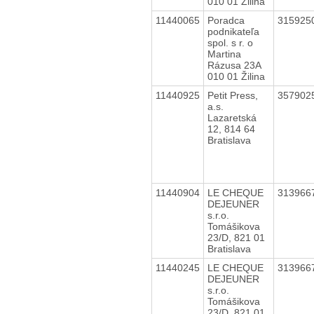
010 01 Žilina
11440065
Poradca
315925
podnikateľa
spol. s r. o
Martina
Rázusa 23A
010 01 Žilina
11440925
Petit Press,
357902
a.s.
Lazaretská
12, 814 64
Bratislava
11440904
LE CHEQUE
313966
DEJEUNER
s.r.o.
Tomášikova
23/D, 821 01
Bratislava
11440245
LE CHEQUE
313966
DEJEUNER
s.r.o.
Tomášikova
23/D, 821 01