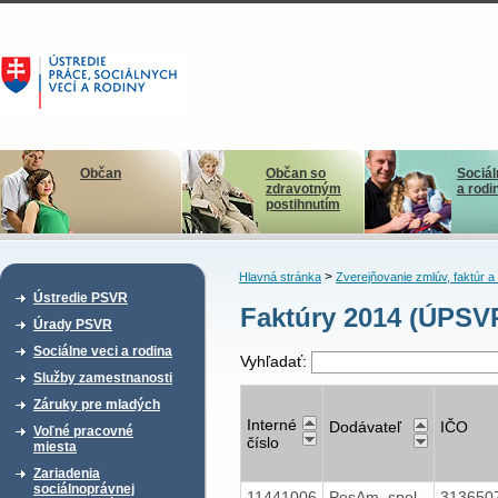
Občan
Občan so
Sociál
zdravotným
a rodi
postihnutím
>
Hlavná stránka
Zverejňovanie zmlúv, faktúr 
Ústredie PSVR
Faktúry 2014 (ÚPSVR
Úrady PSVR
Sociálne veci a rodina
Vyhľadať:
Služby zamestnanosti
Záruky pre mladých
Interné
Dodávateľ
IČO
Voľné pracovné
číslo
miesta
Zariadenia
sociálnoprávnej
11441006
PosAm, spol.
313650