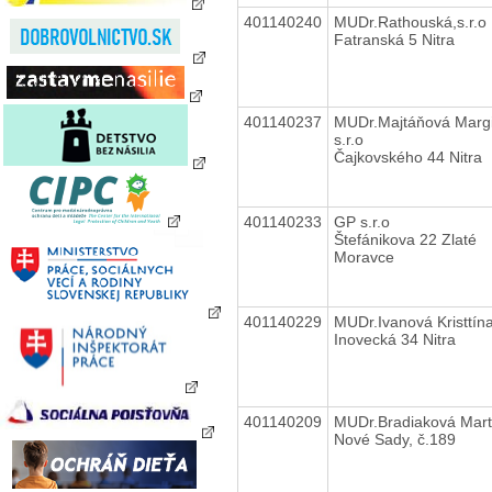
401140240
MUDr.Rathouská,s.r.o
Fatranská 5 Nitra
401140237
MUDr.Majtáňová Margi
s.r.o
Čajkovského 44 Nitra
401140233
GP s.r.o
Štefánikova 22 Zlaté
Moravce
401140229
MUDr.Ivanová Kristtín
Inovecká 34 Nitra
401140209
MUDr.Bradiaková Mar
Nové Sady, č.189