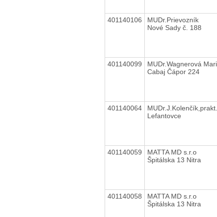
401140106
MUDr.Prievozník
Nové Sady č. 188
401140099
MUDr.Wagnerová Mar
Cabaj Čápor 224
401140064
MUDr.J.Kolenčík,prakt.
Lefantovce
401140059
MATTA MD s.r.o
Špitálska 13 Nitra
401140058
MATTA MD s.r.o
Špitálska 13 Nitra