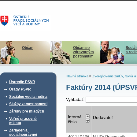
Občan
Občan so
Sociál
zdravotným
a rodi
postihnutím
>
Hlavná stránka
Zverejňovanie zmlúv, faktúr 
Ústredie PSVR
Faktúry 2014 (ÚPSVR
Úrady PSVR
Sociálne veci a rodina
Vyhľadať:
Služby zamestnanosti
Záruky pre mladých
Interné
Dodávateľ
Voľné pracovné
číslo
miesta
Zariadenia
sociálnoprávnej
401140436
MUDr.Prievozník