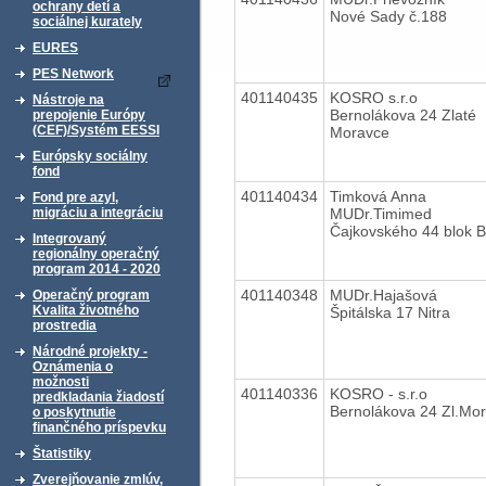
ochrany detí a
Nové Sady č.188
sociálnej kurately
EURES
PES Network
401140435
KOSRO s.r.o
Nástroje na
Bernolákova 24 Zlaté
prepojenie Európy
(CEF)/Systém EESSI
Moravce
Európsky sociálny
fond
401140434
Timková Anna
Fond pre azyl,
MUDr.Timimed
migráciu a integráciu
Čajkovského 44 blok B
Integrovaný
regionálny operačný
program 2014 - 2020
401140348
MUDr.Hajašová
Operačný program
Kvalita životného
Špitálska 17 Nitra
prostredia
Národné projekty -
Oznámenia o
možnosti
401140336
KOSRO - s.r.o
predkladania žiadostí
Bernolákova 24 Zl.Mo
o poskytnutie
finančného príspevku
Štatistiky
Zverejňovanie zmlúv,