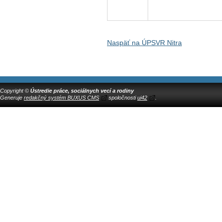
Naspäť na ÚPSVR Nitra
Copyright ©
Ústredie práce, sociálnych vecí a rodiny
Generuje
redakčný systém BUXUS CMS
spoločnosti
ui42
.