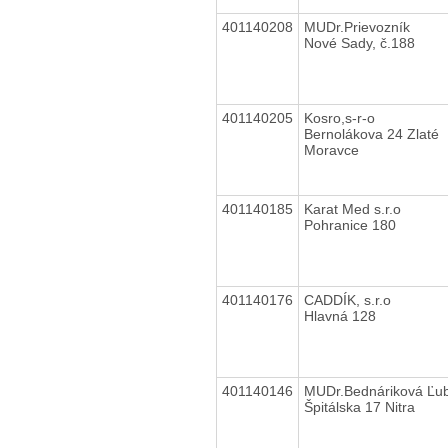
401140208
MUDr.Prievozník
Nové Sady, č.188
401140205
Kosro,s-r-o
Bernolákova 24 Zlaté
Moravce
401140185
Karat Med s.r.o
Pohranice 180
401140176
CADDÍK, s.r.o
Hlavná 128
401140146
MUDr.Bednáriková Ľub
Špitálska 17 Nitra