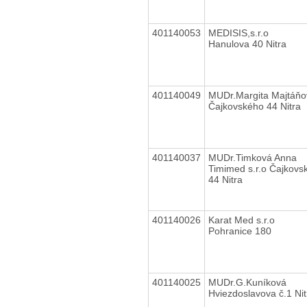
401140053
MEDISIS,s.r.o
Hanulova 40 Nitra
401140049
MUDr.Margita Majtáňo
Čajkovského 44 Nitra
401140037
MUDr.Timková Anna
Timimed s.r.o Čajkovs
44 Nitra
401140026
Karat Med s.r.o
Pohranice 180
401140025
MUDr.G.Kuníková
Hviezdoslavova č.1 Nit