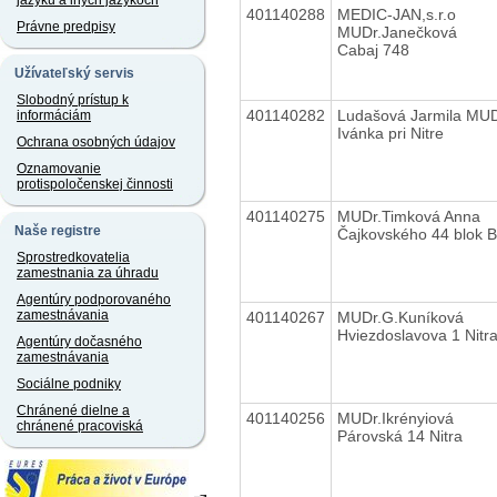
jazyku a iných jazykoch
401140288
MEDIC-JAN,s.r.o
Právne predpisy
MUDr.Janečková
Cabaj 748
Užívateľský servis
Slobodný prístup k
401140282
Ludašová Jarmila MUD
informáciám
Ivánka pri Nitre
Ochrana osobných údajov
Oznamovanie
protispoločenskej činnosti
401140275
MUDr.Timková Anna
Naše registre
Čajkovského 44 blok B
Sprostredkovatelia
zamestnania za úhradu
Agentúry podporovaného
zamestnávania
401140267
MUDr.G.Kuníková
Hviezdoslavova 1 Nitr
Agentúry dočasného
zamestnávania
Sociálne podniky
Chránené dielne a
401140256
MUDr.Ikrényiová
chránené pracoviská
Párovská 14 Nitra