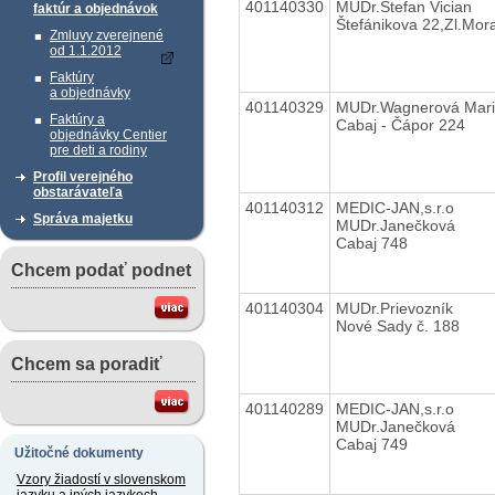
401140330
MUDr.Štefan Vician
faktúr a objednávok
Štefánikova 22,Zl.Mor
Zmluvy zverejnené
od 1.1.2012
Faktúry
a objednávky
401140329
MUDr.Wagnerová Mar
Faktúry a
Cabaj - Čápor 224
objednávky Centier
pre deti a rodiny
Profil verejného
obstarávateľa
401140312
MEDIC-JAN,s.r.o
Správa majetku
MUDr.Janečková
Cabaj 748
Chcem podať podnet
401140304
MUDr.Prievozník
Nové Sady č. 188
Chcem sa poradiť
401140289
MEDIC-JAN,s.r.o
MUDr.Janečková
Cabaj 749
Užitočné dokumenty
Vzory žiadostí v slovenskom