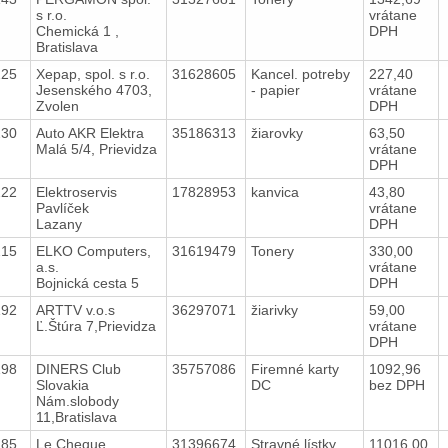
s r.o.
vrátane
Chemická 1 ,
DPH
Bratislava
225
Xepap, spol. s r.o.
31628605
Kancel. potreby
227,40
Jesenského 4703,
- papier
vrátane
Zvolen
DPH
230
Auto AKR Elektra
35186313
žiarovky
63,50
Malá 5/4, Prievidza
vrátane
DPH
222
Elektroservis
17828953
kanvica
43,80
Pavlíček
vrátane
Lazany
DPH
215
ELKO Computers,
31619479
Tonery
330,00
a.s.
vrátane
Bojnická cesta 5
DPH
192
ARTTV v.o.s
36297071
žiarivky
59,00
Ľ.Štúra 7,Prievidza
vrátane
DPH
198
DINERS Club
35757086
Firemné karty
1092,96
Slovakia
DC
bez DPH
Nám.slobody
11,Bratislava
185
Le Cheque
31396674
Stravné lístky
11016,00