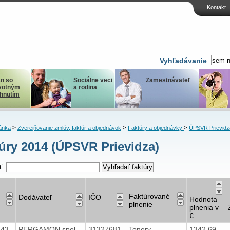
Kontakt
Vyhľadávanie
n so
Sociálne veci
Zamestnávateľ
votným
a rodina
ihnutím
>
>
>
ánka
Zverejňovanie zmlúv, faktúr a objednávok
Faktúry a objednávky
ÚPSVR Prievidz
úry 2014 (ÚPSVR Prievidza)
ť:
Faktúrované
Dodávateľ
IČO
Hodnota
plnenie
plnenia v
€
143
PERGAMON spol.
31327681
Tonery
1342,69