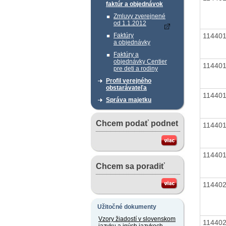
faktúr a objednávok
Zmluvy zverejnené
od 1.1.2012
11440
Faktúry
a objednávky
Faktúry a
objednávky Centier
11440
pre deti a rodiny
Profil verejného
obstarávateľa
11440
Správa majetku
Chcem podať podnet
11440
11440
Chcem sa poradiť
11440
Užitočné dokumenty
Vzory žiadostí v slovenskom
11440