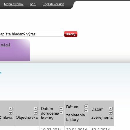
Mapa stránok
RSS
English version
Médiá
a
Dátum
Dátum
Dátum
doručenia
zaplatenia
Zmluva
Objednávka
zverejnenia
faktúry
faktúry
10.03.2014
29.04.2014
30.4.2014