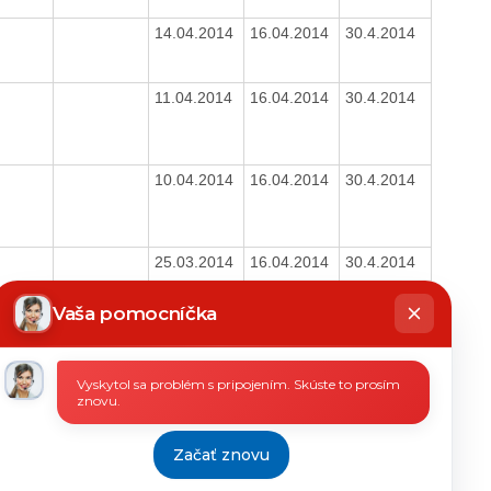
14.04.2014
16.04.2014
30.4.2014
11.04.2014
16.04.2014
30.4.2014
10.04.2014
16.04.2014
30.4.2014
25.03.2014
16.04.2014
30.4.2014
hatbot
íše
08.04.2014
11.04.2014
30.4.2014
Vaša pomocníčka
20.03.2014
09.04.2014
30.4.2014
Vyskytol sa problém s pripojením. Skúste to prosím
znovu.
18.03.2014
09.04.2014
30.4.2014
Začať znovu