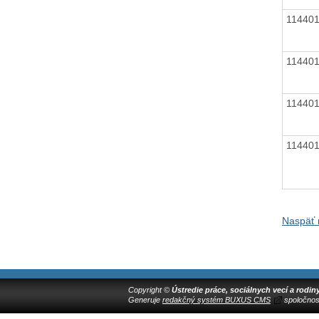
11440
11440
11440
11440
Naspäť 
Copyright ©
Ústredie práce, sociálnych vecí a rodin
Generuje
redakčný systém BUXUS CMS
spoločnos