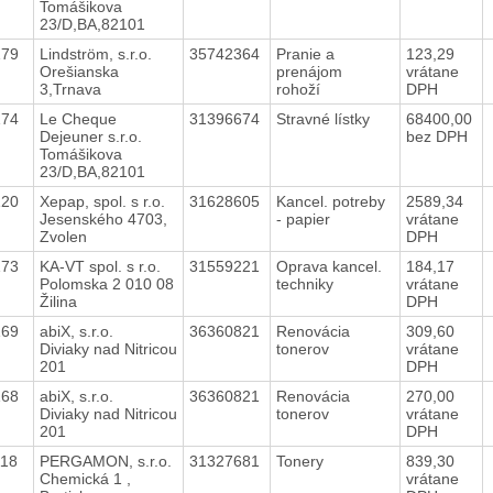
Tomášikova
23/D,BA,82101
179
Lindström, s.r.o.
35742364
Pranie a
123,29
Orešianska
prenájom
vrátane
3,Trnava
rohoží
DPH
174
Le Cheque
31396674
Stravné lístky
68400,00
Dejeuner s.r.o.
bez DPH
Tomášikova
23/D,BA,82101
120
Xepap, spol. s r.o.
31628605
Kancel. potreby
2589,34
Jesenského 4703,
- papier
vrátane
Zvolen
DPH
173
KA-VT spol. s r.o.
31559221
Oprava kancel.
184,17
Polomska 2 010 08
techniky
vrátane
Žilina
DPH
169
abiX, s.r.o.
36360821
Renovácia
309,60
Diviaky nad Nitricou
tonerov
vrátane
201
DPH
168
abiX, s.r.o.
36360821
Renovácia
270,00
Diviaky nad Nitricou
tonerov
vrátane
201
DPH
118
PERGAMON, s.r.o.
31327681
Tonery
839,30
Chemická 1 ,
vrátane