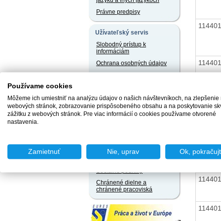
jazyku a iných jazykoch
Právne predpisy
11440
Užívateľský servis
Slobodný prístup k
informáciám
11440
Ochrana osobných údajov
Oznamovanie
protispoločenskej činnosti
Používame cookies
11440
Môžeme ich umiestniť na analýzu údajov o našich návštevníkoch, na zlepšenie
Naše registre
webových stránok, zobrazovanie prispôsobeného obsahu a na poskytovanie sk
11440
zážitku z webových stránok. Pre viac informácií o cookies používame otvorené
Sprostredkovatelia
zamestnania za úhradu
nastavenia.
Agentúry podporovaného
zamestnávania
11440
Zamietnuť
Nie, uprav
Ok, pokračuj
Agentúry dočasného
zamestnávania
Sociálne podniky
11440
Chránené dielne a
chránené pracoviská
11440