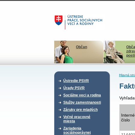
Občan
Obča
zdra
post
Hlavná str
Ústredie PSVR
Fakt
Úrady PSVR
Sociálne veci a rodina
Vyhľada
Služby zamestnanosti
Záruky pre mladých
Interné
Voľné pracovné
číslo
miesta
Zariadenia
sociálnoprávnej
11440