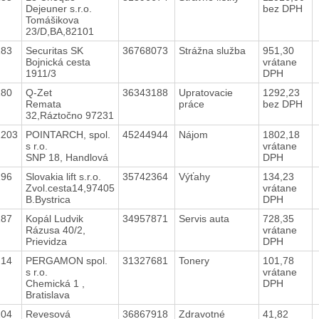
Dejeuner s.r.o.
bez DPH
Tomášikova
23/D,BA,82101
183
Securitas SK
36768073
Strážna služba
951,30
Bojnická cesta
vrátane
1911/3
DPH
180
Q-Zet
36343188
Upratovacie
1292,23
Remata
práce
bez DPH
32,Ráztočno 97231
1203
POINTARCH, spol.
45244944
Nájom
1802,18
s r.o.
vrátane
SNP 18, Handlová
DPH
196
Slovakia lift s.r.o.
35742364
Výťahy
134,23
Zvol.cesta14,97405
vrátane
B.Bystrica
DPH
187
Kopál Ludvik
34957871
Servis auta
728,35
Rázusa 40/2,
vrátane
Prievidza
DPH
214
PERGAMON spol.
31327681
Tonery
101,78
s r.o.
vrátane
Chemická 1 ,
DPH
Bratislava
204
Revesová
36867918
Zdravotné
41,82