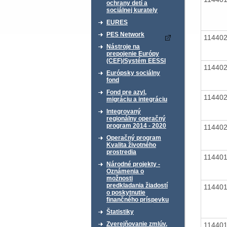
ochrany detí a
sociálnej kurately
EURES
PES Network
11440
Nástroje na
prepojenie Európy
(CEF)/Systém EESSI
11440
Európsky sociálny
fond
Fond pre azyl,
11440
migráciu a integráciu
Integrovaný
regionálny operačný
program 2014 - 2020
11440
Operačný program
Kvalita životného
prostredia
11440
Národné projekty -
Oznámenia o
možnosti
predkladania žiadostí
11440
o poskytnutie
finančného príspevku
Štatistiky
Zverejňovanie zmlúv,
11440