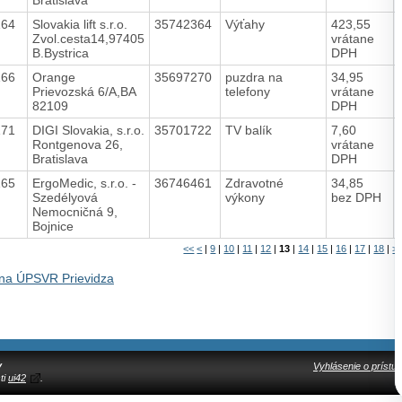
164
Slovakia lift s.r.o.
35742364
Výťahy
423,55
Zvol.cesta14,97405
vrátane
B.Bystrica
DPH
166
Orange
35697270
puzdra na
34,95
Prievozská 6/A,BA
telefony
vrátane
82109
DPH
171
DIGI Slovakia, s.r.o.
35701722
TV balík
7,60
Rontgenova 26,
vrátane
Bratislava
DPH
165
ErgoMedic, s.r.o. -
36746461
Zdravotné
34,85
Szedélyová
výkony
bez DPH
Nemocničná 9,
Bojnice
<<
<
|
9
|
10
|
11
|
12
|
13
|
14
|
15
|
16
|
17
|
18
|
>
na ÚPSVR Prievidza
y
Vyhlásenie o prístup
ti
ui42
.