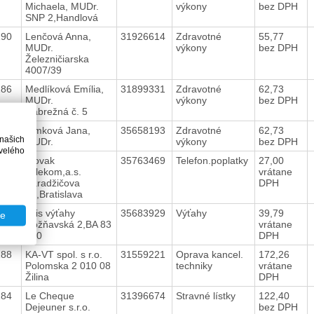
Michaela, MUDr.
výkony
bez DPH
SNP 2,Handlová
190
Lenčová Anna,
31926614
Zdravotné
55,77
MUDr.
výkony
bez DPH
Železničiarska
4007/39
186
Medlíková Emília,
31899331
Zdravotné
62,73
MUDr.
výkony
bez DPH
Nábrežná č. 5
182
Šimková Jana,
35658193
Zdravotné
62,73
 našich
MUDr.
výkony
bez DPH
velého
218
Slovak
35763469
Telefon.poplatky
27,00
Telekom,a.s.
vrátane
Karadžičova
DPH
10,Bratislava
189
Otis výťahy
35683929
Výťahy
39,79
te
Rožňavská 2,BA 83
vrátane
000
DPH
188
KA-VT spol. s r.o.
31559221
Oprava kancel.
172,26
Polomska 2 010 08
techniky
vrátane
Žilina
DPH
184
Le Cheque
31396674
Stravné lístky
122,40
Dejeuner s.r.o.
bez DPH