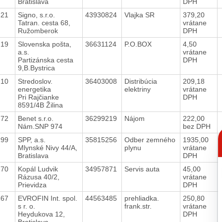
Bratislava
DPH
221
Signo, s.r.o.
43930824
Vlajka SR
379,20
Tatran. cesta 68,
vrátane
Ružomberok
DPH
219
Slovenska pošta,
36631124
P.O.BOX
4,50
a.s.
vrátane
Partizánska cesta
DPH
9,B.Bystrica
210
Stredoslov.
36403008
Distribúcia
209,18
energetika
elektriny
vrátane
Pri Rajčianke
DPH
8591/4B Žilina
172
Benet s.r.o.
36299219
Nájom
222,00
Nám.SNP 974
bez DPH
C
p
199
SPP, a.s.
35815256
Odber zemného
1935,00
Mlynské Nivy 44/A,
plynu
vrátane
Bratislava
DPH
170
Kopál Ludvik
34957871
Servis auta
45,00
Rázusa 40/2,
vrátane
Prievidza
DPH
167
EVROFIN Int. spol.
44563485
prehliadka.
250,80
s r. o.
frank.str.
vrátane
Heydukova 12,
DPH
Bratislava