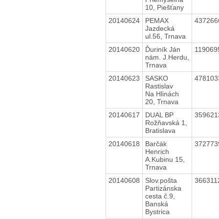
10, Piešťany
20140624
PEMAX
43726
Jazdecká
ul.56, Trnava
20140620
Ďuriník Ján
11906
nám. J.Herdu,
Trnava
20140623
SASKO
47810
Rastislav
Na Hlinách
20, Trnava
20140617
DUAL BP
35962
Rožňavská 1,
Bratislava
20140618
Barčák
37277
Henrich
A.Kubinu 15,
Trnava
20140608
Slov.pošta
36631
Partizánska
cesta č.9,
Banská
Bystrica