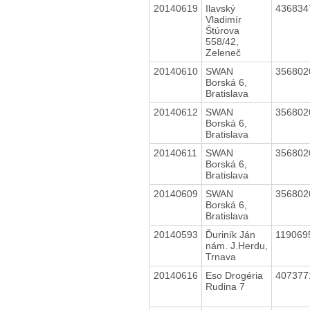
20140619
Ilavský
43683
Vladimír
Štúrova
558/42,
Zeleneč
20140610
SWAN
35680
Borská 6,
Bratislava
20140612
SWAN
35680
Borská 6,
Bratislava
20140611
SWAN
35680
Borská 6,
Bratislava
20140609
SWAN
35680
Borská 6,
Bratislava
20140593
Ďuriník Ján
11906
nám. J.Herdu,
Trnava
20140616
Eso Drogéria
40737
Rudina 7