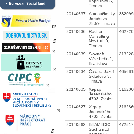
Kapitulská 5,
European Social fund
Trnava
20140637
Autosúčiastky
33209
Jerichova
283/9, Trnava
20140636
Rocher
46272
Consulting
Nová ul. 9,
Trnava
20140639
Slovnaft
31322
Vlčie hrdlo 1,
Bratislava
20140634
Čavara Jozef
46568
Skladová 3,
Trnava
20140635
Xepap
31628
Jesenského
4703, Zvolen
20140627
Xepap
31628
Jesenského
4703, Zvolen
20140562
BEAMEDIC
47251
Suchá nad
parnou 66