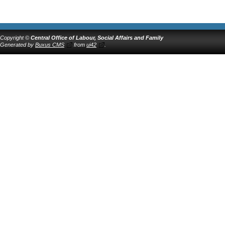
Copyright ©
Central Office of Labour, Social Affairs and Family
Generated by
Buxus CMS
from
ui42
.