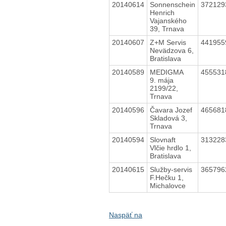
20140614
Sonnenschein
37212
Henrich
Vajanského
39, Trnava
20140607
Z+M Servis
44195
Nevädzova 6,
Bratislava
20140589
MEDIGMA
45553
9. mája
2199/22,
Trnava
20140596
Čavara Jozef
46568
Skladová 3,
Trnava
20140594
Slovnaft
31322
Vlčie hrdlo 1,
Bratislava
20140615
Služby-servis
36579
F.Hečku 1,
Michalovce
Naspäť na