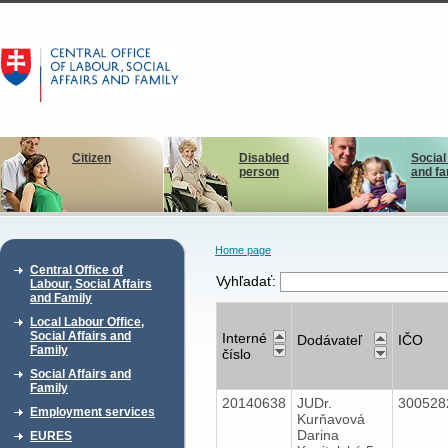
Citizen
Disabled
Social
person
and fa
Home page
Central Office of
Vyhľadať:
Labour, Social Affairs
and Family
Local Labour Office,
Social Affairs and
Interné
Dodávateľ
IČO
Family
číslo
Social Affairs and
Family
20140638
JUDr.
30052
Employment services
Kurňavová
Darina
EURES