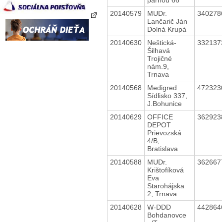
20140579
MUDr.
34027
Lančarič Ján
Dolná Krupá
20140630
Neštická-
33213
Šilhavá
Trojičné
nám.9,
Trnava
20140568
Medigred
47232
Sídlisko 337,
J.Bohunice
20140629
OFFICE
36292
DEPOT
Prievozská
4/B,
Bratislava
20140588
MUDr.
36266
Krištofíková
Eva
Starohájska
2, Trnava
20140628
W-DDD
44286
Bohdanovce