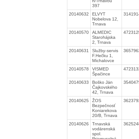
n/Trnavou
397
20140632
ELVYT
31419
Nobelova 12,
Trnava
20140570
ALMEDIC
47231
Starohájska
2, Trnava
20140631
Služby-servis
36579
F.Hečku 1,
Michalovce
20140578
VISMED
47231
Špačince
20140633
Boško Ján
35404
Čajkovského
42, Trnava
20140625
ŽOS
36237
Bezpečnosť
Koniarekova
20/B, Trnava
20140626
Trnavská
36252
vodárenská
spol.
Priemyselná