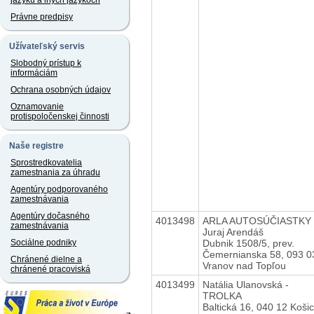
jazyku a iných jazykoch
Právne predpisy
Užívateľský servis
Slobodný prístup k
informáciám
Ochrana osobných údajov
Oznamovanie
protispoločenskej činnosti
Naše registre
Sprostredkovatelia
zamestnania za úhradu
Agentúry podporovaného
zamestnávania
Agentúry dočasného
4013498
ARLA AUTOSÚČIASTKY 
zamestnávania
Juraj Arendáš
Dubnik 1508/5, prev.
Sociálne podniky
Čemernianska 58, 093 0
Chránené dielne a
Vranov nad Topľou
chránené pracoviská
4013499
Natália Ulanovská -
TROLKA
Baltická 16, 040 12 Koši