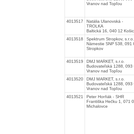
Vranov nad Topľou
4013517
Natália Ulanovská -
TROLKA
Baltická 16, 040 12 Koši
4013518
Spektrum Stropkov, s.r.o.
Námestie SNP 538, 091 
Stropkov
4013519
DMJ MARKET, s.r.o.
Budovateľská 1288, 093
Vranov nad Topľou
4013520
DMJ MARKET, s.r.o.
Budovateľská 1288, 093
Vranov nad Topľou
4013521
Peter Horňák - SHR
Františka Hečku 1, 071 
Michalovce