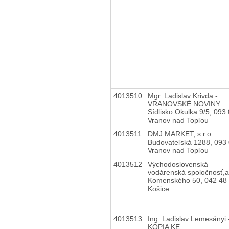
4013510
Mgr. Ladislav Krivda -
VRANOVSKÉ NOVINY
Sídlisko Okulka 9/5, 093
Vranov nad Topľou
4013511
DMJ MARKET, s.r.o.
Budovateľská 1288, 093
Vranov nad Topľou
4013512
Východoslovenská
vodárenská spoločnosť,a
Komenského 50, 042 48
Košice
4013513
Ing. Ladislav Lemesányi 
KOPIA KE