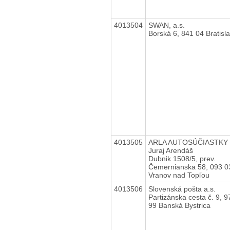
4013504
SWAN, a.s.
Borská 6, 841 04 Bratisl
4013505
ARLA AUTOSÚČIASTKY 
Juraj Arendáš
Dubnik 1508/5, prev.
Čemernianska 58, 093 0
Vranov nad Topľou
4013506
Slovenská pošta a.s.
Partizánska cesta č. 9, 9
99 Banská Bystrica