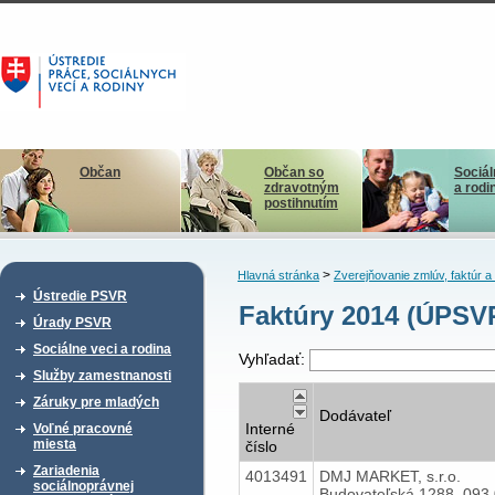
Občan
Občan so
Sociál
zdravotným
a rodi
postihnutím
>
Hlavná stránka
Zverejňovanie zmlúv, faktúr 
Ústredie PSVR
Faktúry 2014 (ÚPSV
Úrady PSVR
Sociálne veci a rodina
Vyhľadať:
Služby zamestnanosti
Záruky pre mladých
Dodávateľ
Interné
Voľné pracovné
miesta
číslo
Zariadenia
4013491
DMJ MARKET, s.r.o.
sociálnoprávnej
Budovateľská 1288, 093