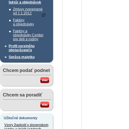
faktúr a objednávok
Zmluvy zverejnené
od 1.1.2012
Faktúry
a objednávky
Faktúry a
objednávky Centier
pre deti a rodiny
Profil verejného
obstarávateľa
Správa majetku
Chcem podať podnet
Chcem sa poradiť
Užitočné dokumenty
Vzory žiadostí v slovenskom