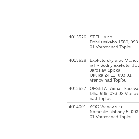
4013526
STELL s.r.o.
Dobrianskeho 1580, 093
01 Vranov nad Topľou
4013528
Exekútorský úrad Vranov
n/T - Súdny exekútor JUD
Jaroslav Špička
Okulka 24/11, 093 01
Vranov nad Topľou
4013527
OFSETA - Anna Tkáčová
Dlhá 686, 093 02 Vranov
nad Topľou
4014001
AOC Vranov s.r.o.
Námestie slobody 5, 093
01 Vranov nad Topľou