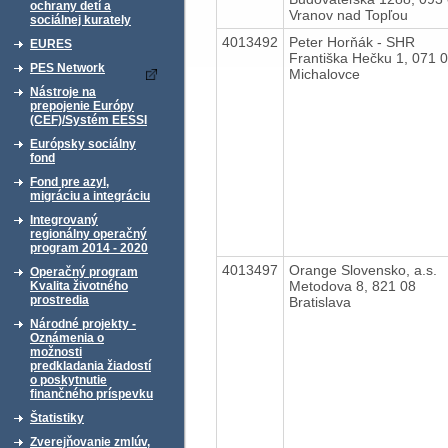
ochrany detí a
Vranov nad Topľou
sociálnej kurately
4013492
Peter Horňák - SHR
EURES
Františka Hečku 1, 071 
PES Network
Michalovce
Nástroje na
prepojenie Európy
(CEF)/Systém EESSI
Európsky sociálny
fond
Fond pre azyl,
migráciu a integráciu
Integrovaný
regionálny operačný
program 2014 - 2020
4013497
Orange Slovensko, a.s.
Operačný program
Metodova 8, 821 08
Kvalita životného
prostredia
Bratislava
Národné projekty -
Oznámenia o
možnosti
predkladania žiadostí
o poskytnutie
finančného príspevku
Štatistiky
Zverejňovanie zmlúv,