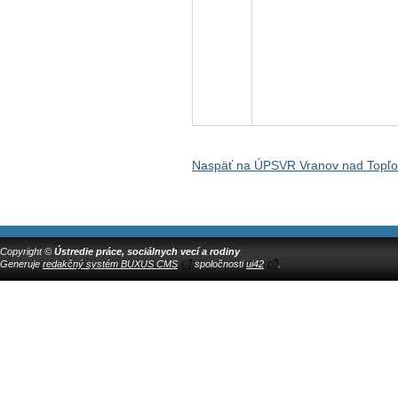
Naspäť na ÚPSVR Vranov nad Topľ
Copyright ©
Ústredie práce, sociálnych vecí a rodiny
Generuje
redakčný systém BUXUS CMS
spoločnosti
ui42
.