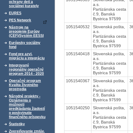
ochrany detí a
a.s.
sociálnej kurately
Partizánska cesta
EURES
č.9, Banská
Bystrica 97599
PES Network
1051540532
Slovenská pošta,
3
Nástroje na
a.s.
prepojenie Európy
(CEF)/Systém EESSI
Partizánska cesta
č.9, Banská
Európsky sociálny
Bystrica 97599
fond
1051540418
Slovenská pošta,
3
Fond pre azyl,
a.s.
migráciu a integráciu
Partizánska cesta
Integrovaný
č.9, Banská
regionálny operačný
Bystrica 97599
program 2014 - 2020
1051540367
Slovenská pošta,
3
Operačný program
Kvalita životného
a.s.
prostredia
Partizánska cesta
č.9, Banská
Národné projekty -
Bystrica 97599
Oznámenia o
možnosti
1051540250
Slovenská pošta,
3
predkladania žiadostí
a.s.
o poskytnutie
Partizánska cesta
finančného príspevku
č.9, Banská
Štatistiky
Bystrica 97599
Zverejňovanie zmlúv,