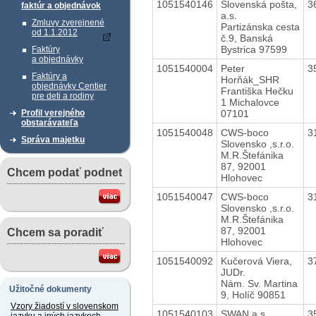
1051540146
Slovenská pošta,
3
faktúr a objednávok
a.s.
Zmluvy zverejnené
Partizánska cesta
od 1.1.2012
č.9, Banská
Bystrica 97599
Faktúry
a objednávky
1051540004
Peter
3
Faktúry a
Horňák_SHR
objednávky Centier
Františka Hečku
pre deti a rodiny
1 Michalovce
07101
Profil verejného
obstarávateľa
1051540048
CWS-boco
3
Správa majetku
Slovensko ,s.r.o.
M.R.Štefánika
87, 92001
Chcem podať podnet
Hlohovec
1051540047
CWS-boco
3
Slovensko ,s.r.o.
M.R.Štefánika
87, 92001
Chcem sa poradiť
Hlohovec
1051540092
Kučerová Viera,
3
JUDr.
Nám. Sv. Martina
Užitočné dokumenty
9, Holíč 90851
Vzory žiadostí v slovenskom
1051540103
SWAN,a.s.
3