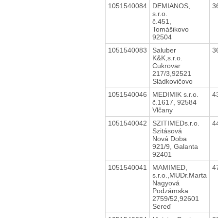
1051540084
DEMIANOS,
3
s.r.o.
č.451,
Tomášikovo
92504
1051540083
Saluber
3
K&K,s.r.o.
Cukrovar
217/3,92521
Sládkovičovo
1051540046
MEDIMIK s.r.o.
4
č.1617, 92584
Vlčany
1051540042
SZITIMEDs.r.o.
4
Szitásová
Nová Doba
921/9, Galanta
92401
1051540041
MAMIMED,
4
s.r.o.,MUDr.Marta
Nagyová
Podzámska
2759/52,92601
Sereď