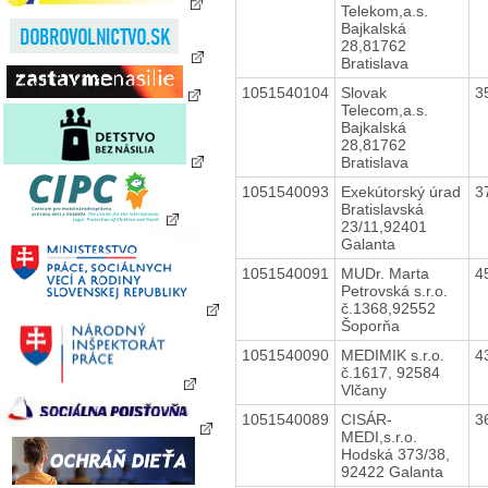
Telekom,a.s.
Bajkalská
28,81762
Bratislava
1051540104
Slovak
3
Telecom,a.s.
Bajkalská
28,81762
Bratislava
1051540093
Exekútorský úrad
3
Bratislavská
23/11,92401
Galanta
1051540091
MUDr. Marta
4
Petrovská s.r.o.
č.1368,92552
Šoporňa
1051540090
MEDIMIK s.r.o.
4
č.1617, 92584
Vlčany
1051540089
CISÁR-
3
MEDI,s.r.o.
Hodská 373/38,
92422 Galanta