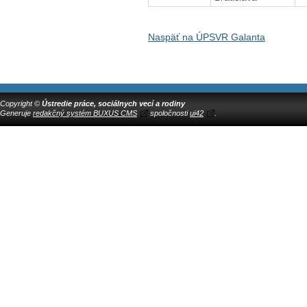
Naspäť na ÚPSVR Galanta
Copyright ©
Ústredie práce, sociálnych vecí a rodiny
Generuje
redakčný systém BUXUS CMS
spoločnosti
ui42
.