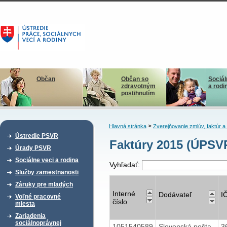
Občan
Občan so
Sociál
zdravotným
a rodi
postihnutím
>
Hlavná stránka
Zverejňovanie zmlúv, faktúr 
Ústredie PSVR
Faktúry 2015 (ÚPSV
Úrady PSVR
Sociálne veci a rodina
Vyhľadať:
Služby zamestnanosti
Záruky pre mladých
Interné
Dodávateľ
I
Voľné pracovné
číslo
miesta
Zariadenia
sociálnoprávnej
1051540589
Slovenská pošta,
3