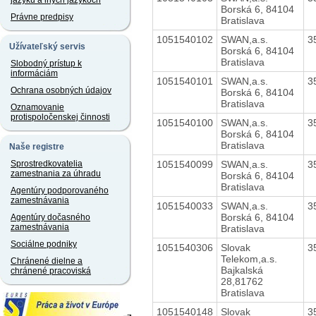
jazyku a iných jazykoch
Borská 6, 84104
Právne predpisy
Bratislava
1051540102
SWAN,a.s.
3
Užívateľský servis
Borská 6, 84104
Bratislava
Slobodný prístup k
informáciám
1051540101
SWAN,a.s.
3
Ochrana osobných údajov
Borská 6, 84104
Bratislava
Oznamovanie
protispoločenskej činnosti
1051540100
SWAN,a.s.
3
Borská 6, 84104
Bratislava
Naše registre
1051540099
SWAN,a.s.
3
Sprostredkovatelia
zamestnania za úhradu
Borská 6, 84104
Bratislava
Agentúry podporovaného
zamestnávania
1051540033
SWAN,a.s.
3
Borská 6, 84104
Agentúry dočasného
zamestnávania
Bratislava
Sociálne podniky
1051540306
Slovak
3
Telekom,a.s.
Chránené dielne a
Bajkalská
chránené pracoviská
28,81762
Bratislava
1051540148
Slovak
3