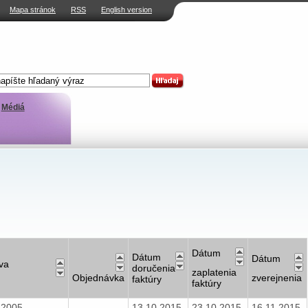
Mapa stránok
RSS
English version
Médiá
Dátum
Dátum
Dátum
va
doručenia
zaplatenia
Objednávka
zverejnenia
faktúry
faktúry
8.2005
13.10.2015
23.10.2015
16.11.2015