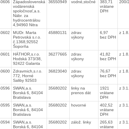
40606
Západoslovenská
36550949
vodné,stočné
383,71
200/
vodárenská
vrátane
spoločnosť,a.s.
DPH
Nábr. za
hydrocentrálou
4,94960 Nitra
40602
MUDr. Marta
45880131
zdrav.
6,97
z 1.
Petrovská s.r.o.
výkony
bez DPH
č.1368,92552
Šoporňa
40601
HÁTHOR,s.r.o.
36277665
zdrav.
41,82
z 1.
Hodská 373/38,
výkony
bez DPH
92422 Galanta
40600
Zdravmich,s.r.o.
36823040
zdrav.
76,67
z 1.
772, Horné
výkony
bez DPH
Saliby 92503
40596
SWAN,a.s.
35680202
linky na
1921
z 3.
Borská 6, 84104
prenos dát
vrátane
Bratislava
DPH
40595
SWAN,a.s.
35680202
hovorné
402,52
z 3.
Borská 6, 84104
vrátane
Bratislava
DPH
40594
SWAN,a.s.
35680202
zálož. linky
265,63
z 3.
Borská 6, 84104
vrátane