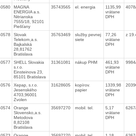
40580
MAGNA
35743565
el. energia
1135,99
4078
ENERGIA a.s.
vrátane
Nitrianska
DPH
7555/18, 92101
Piešťany
40578
Slovak
35763469
služby pevnej
77,26
z 19
Telekom,a.s.
siete
vrátane
Bajkalská
DPH
28,81762
Bratislava
40577
SHELL Slovakia
31361081
nákup PHM
461,93
9984
s.r.o.
vrátane
Einsteinova 23,
DPH
85101 Bratislava
40576
Xepap, s.r.o.
31628605
kopírov.
1339,98
2039
Jesenského
papier
vrátane
4703,96001
DPH
Zvolen
40574
Orange
35697270
mobil. tel.
5,17
6267
Slovensko,a.s.
vrátane
Metodova
DPH
8,82108
Bratislava
40573
Orange
35697270
mobil. tel.
1,18
6267