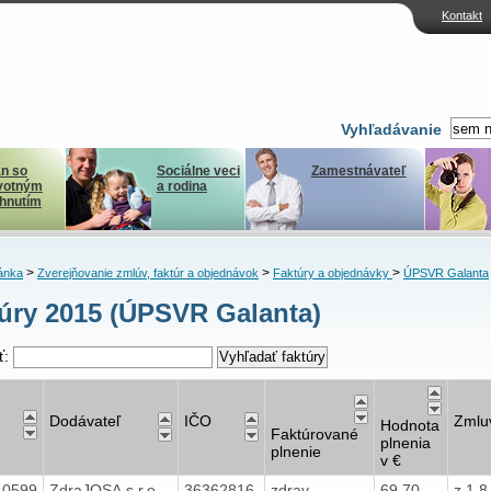
Kontakt
Vyhľadávanie
n so
Sociálne veci
Zamestnávateľ
votným
a rodina
ihnutím
>
>
>
ánka
Zverejňovanie zmlúv, faktúr a objednávok
Faktúry a objednávky
ÚPSVR Galanta
úry 2015 (ÚPSVR Galanta)
ť:
Dodávateľ
IČO
Zmlu
Hodnota
Faktúrované
plnenia
plnenie
v €
40599
ZdraJOSA,s.r.o.
36362816
zdrav.
69,70
z 1.