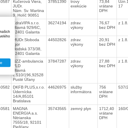
40587
Kučerová Viera,
37851390
trovy
73,84
Uzn.
JUDr.
exekúcie
vrátane
17
Nám. Sv. Martina
DPH
9, Holíč 90851
40585
ZdraVIPA s.r.o.
36274194
zdrav.
76,67
z 1.
Hlavná 929/6C,
výkony
bez DPH
 našich
92401 Galanta
velého
40584
MUDr.Sloboda
44502826
zdrav.
20,91
z 1.
Igor
výkony
bez DPH
Hodská 373/38,
92401 Galanta
40583
NZZ-ambulancia
37847287
zdrav.
27,88
z 1.
te
VLD
výkony
bez DPH
Hlavná
č.510/196,92528
Pusté Úľany
40582
DKFB PLUS,s.r.o.
44626975
služby
756
537/
Údernícka
informátora
vrátane
14/A,85101
DPH
Bratislava
40581
MAGNA
35743565
zemný plyn
1712,40
160/
ENERGIA a.s.
vrátane
Nitrianska
DPH
7555/18, 92101
Piešťany