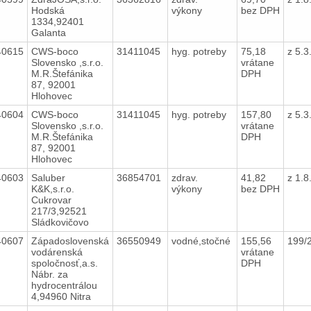
Hodská
výkony
bez DPH
1334,92401
Galanta
40615
CWS-boco
31411045
hyg. potreby
75,18
z 5.
Slovensko ,s.r.o.
vrátane
M.R.Štefánika
DPH
87, 92001
Hlohovec
40604
CWS-boco
31411045
hyg. potreby
157,80
z 5.
Slovensko ,s.r.o.
vrátane
M.R.Štefánika
DPH
87, 92001
Hlohovec
40603
Saluber
36854701
zdrav.
41,82
z 1.
K&K,s.r.o.
výkony
bez DPH
Cukrovar
217/3,92521
Sládkovičovo
40607
Západoslovenská
36550949
vodné,stočné
155,56
199/
vodárenská
vrátane
spoločnosť,a.s.
DPH
Nábr. za
hydrocentrálou
4,94960 Nitra