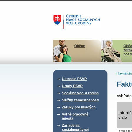
Občan
Obča
zdra
post
Hlavná str
Ústredie PSVR
Fakt
Úrady PSVR
Sociálne veci a rodina
Vyhľada
Služby zamestnanosti
Záruky pre mladých
Interné
Voľné pracovné
číslo
miesta
Zariadenia
sociálnoprávnej
10515