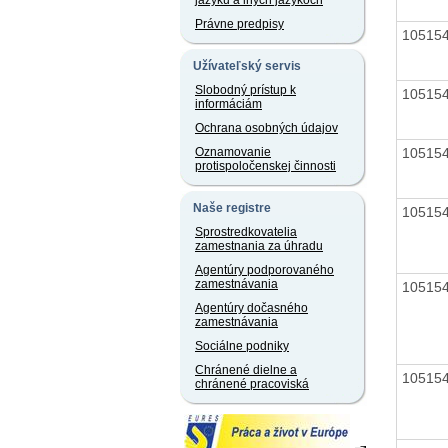
jazyku a iných jazykoch
Právne predpisy
10515
Užívateľský servis
Slobodný prístup k
10515
informáciám
Ochrana osobných údajov
10515
Oznamovanie
protispoločenskej činnosti
Naše registre
10515
Sprostredkovatelia
zamestnania za úhradu
Agentúry podporovaného
zamestnávania
10515
Agentúry dočasného
zamestnávania
Sociálne podniky
Chránené dielne a
10515
chránené pracoviská