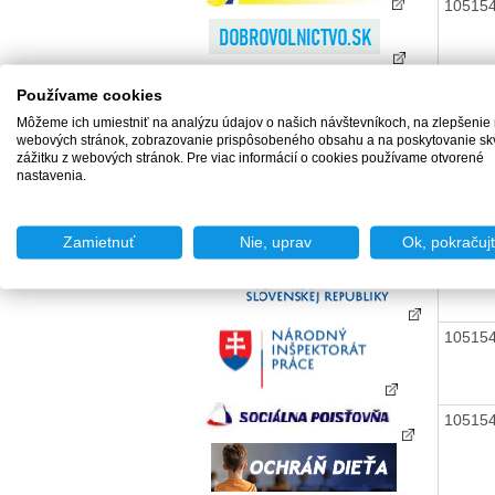
10515
10515
Používame cookies
Môžeme ich umiestniť na analýzu údajov o našich návštevníkoch, na zlepšenie
webových stránok, zobrazovanie prispôsobeného obsahu a na poskytovanie sk
10515
zážitku z webových stránok. Pre viac informácií o cookies používame otvorené
nastavenia.
10515
Zamietnuť
Nie, uprav
Ok, pokračuj
10515
10515