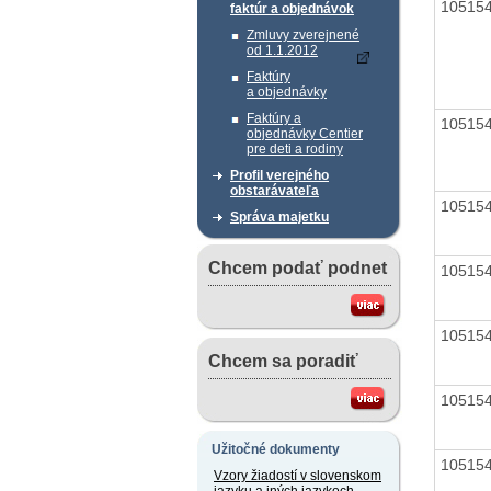
10515
faktúr a objednávok
Zmluvy zverejnené
od 1.1.2012
Faktúry
a objednávky
Faktúry a
10515
objednávky Centier
pre deti a rodiny
Profil verejného
obstarávateľa
10515
Správa majetku
Chcem podať podnet
10515
10515
Chcem sa poradiť
10515
Užitočné dokumenty
10515
Vzory žiadostí v slovenskom