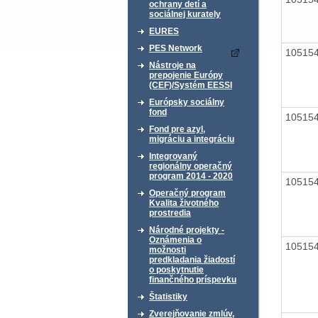
ochrany detí a
sociálnej kurately
EURES
PES Network
10515
Nástroje na
prepojenie Európy
(CEF)/Systém EESSI
Európsky sociálny
fond
10515
Fond pre azyl,
migráciu a integráciu
Integrovaný
regionálny operačný
program 2014 - 2020
10515
Operačný program
Kvalita životného
prostredia
Národné projekty -
Oznámenia o
10515
možnosti
predkladania žiadostí
o poskytnutie
finančného príspevku
Štatistiky
Zverejňovanie zmlúv,