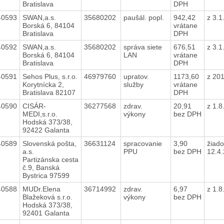
Bratislava
DPH
40593
SWAN,a.s.
35680202
paušál. popl.
942,42
z 3.
Borská 6, 84104
vrátane
Bratislava
DPH
40592
SWAN,a.s.
35680202
správa siete
676,51
z 3.
Borská 6, 84104
LAN
vrátane
Bratislava
DPH
40591
Sehos Plus, s.r.o.
46979760
upratov.
1173,60
z 20
Korytnícka 2,
služby
vrátane
Bratislava 82107
DPH
40590
CISÁR-
36277568
zdrav.
20,91
z 1.
MEDI,s.r.o.
výkony
bez DPH
Hodská 373/38,
92422 Galanta
40589
Slovenská pošta,
36631124
spracovanie
3,90
žiado
a.s.
PPU
bez DPH
12.4
Partizánska cesta
č.9, Banská
Bystrica 97599
40588
MUDr.Elena
36714992
zdrav.
6,97
z 1.
Blažeková s.r.o.
výkony
bez DPH
Hodská 373/38,
92401 Galanta