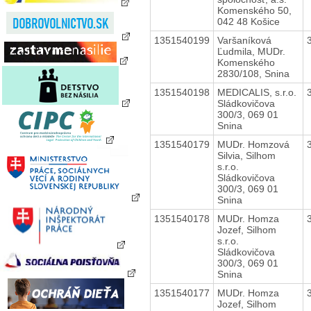
Komenského 50,
042 48 Košice
1351540199
Varšaníková
Ľudmila, MUDr.
Komenského
2830/108, Snina
1351540198
MEDICALIS, s.r.o.
Sládkovičova
300/3, 069 01
Snina
1351540179
MUDr. Homzová
Silvia, Silhom
s.r.o.
Sládkovičova
300/3, 069 01
Snina
1351540178
MUDr. Homza
Jozef, Silhom
s.r.o.
Sládkovičova
300/3, 069 01
Snina
1351540177
MUDr. Homza
Jozef, Silhom