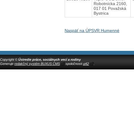
Robotnícka 2160,
017 01 Považská
Bystrica
Naspäť na ÚPSVR Humenné
Copyright ©
Ústredie práce, sociálnych vecí a rodiny
Generuje
redakčný systém BUXUS CMS
spoločnosti
ui42
.