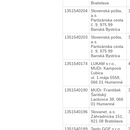
Bratislava
1351540204
Slovenská pošta,
a.s.
Partizánska cesta
č. 9, 975 99
Banská Bystrica
1351540203
Slovenská pošta,
a.s.
Partizánska cesta
č. 9, 975 99
Banská Bystrica
1351540174
LUKAM s.r.o.,
MUDr. Kampová
Ľubica
ul. 1.mája 5558,
066 01 Humenné
1351540190
MUDr. František
Šarišský
Lackovce 38, 066
01 Humenné
1351540196
Slovanet, a.s.
Záhradnícka 151,
821 08 Bratislava
1351540189
Teplo GGE s.r.o.