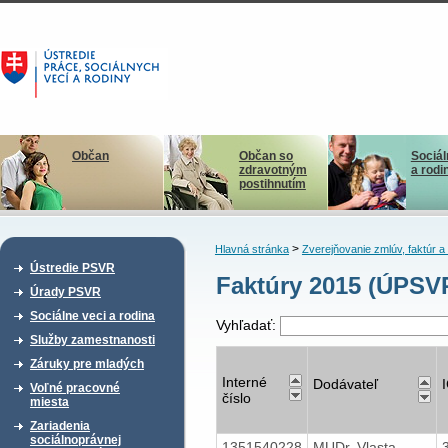
Občan
Občan so
Sociál
zdravotným
a rodi
postihnutím
>
Hlavná stránka
Zverejňovanie zmlúv, faktúr 
Ústredie PSVR
Faktúry 2015 (ÚPS
Úrady PSVR
Sociálne veci a rodina
Vyhľadať:
Služby zamestnanosti
Záruky pre mladých
Interné
Dodávateľ
Voľné pracovné
číslo
miesta
Zariadenia
sociálnoprávnej
1351540228
MUDr. Vlasta