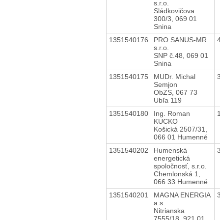
s.r.o.
Sládkovičova
300/3, 069 01
Snina
1351540176
PRO SANUS-MR
s.r.o.
SNP č.48, 069 01
Snina
1351540175
MUDr. Michal
Semjon
ObZS, 067 73
Ubľa 119
1351540180
Ing. Roman
KUCKO
Košická 2507/31,
066 01 Humenné
1351540202
Humenská
energetická
spoločnosť, s.r.o.
Chemlonská 1,
066 33 Humenné
1351540201
MAGNA ENERGIA
a.s.
Nitrianska
7555/18, 921 01