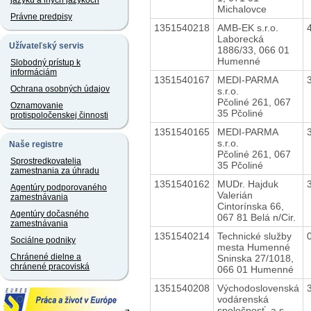
jazyku a iných jazykoch
Michalovce
Právne predpisy
1351540218
AMB-EK s.r.o.
Laborecká
Užívateľský servis
1886/33, 066 01
Humenné
Slobodný prístup k
informáciám
1351540167
MEDI-PARMA
Ochrana osobných údajov
s.r.o.
Pčoliné 261, 067
Oznamovanie
35 Pčoliné
protispoločenskej činnosti
1351540165
MEDI-PARMA
s.r.o.
Naše registre
Pčoliné 261, 067
Sprostredkovatelia
35 Pčoliné
zamestnania za úhradu
1351540162
MUDr. Hajduk
Agentúry podporovaného
Valerián
zamestnávania
Cintorínska 66,
Agentúry dočasného
067 81 Belá n/Cir.
zamestnávania
1351540214
Technické služby
Sociálne podniky
mesta Humenné
Chránené dielne a
Sninska 27/1018,
chránené pracoviská
066 01 Humenné
1351540208
Východoslovenská
vodárenská
spoločnosť, a.s.