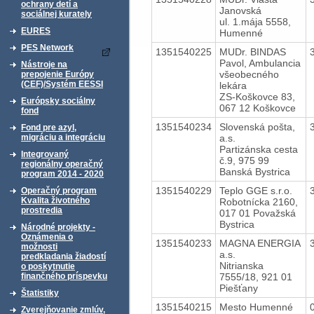
ochrany detí a
Janovská
sociálnej kurately
ul. 1.mája 5558,
EURES
Humenné
PES Network
1351540225
MUDr. BINDAS
Pavol, Ambulancia
Nástroje na
všeobecného
prepojenie Európy
(CEF)/Systém EESSI
lekára
ZS-Koškovce 83,
Európsky sociálny
067 12 Koškovce
fond
1351540234
Slovenská pošta,
Fond pre azyl,
a.s.
migráciu a integráciu
Partizánska cesta
Integrovaný
č.9, 975 99
regionálny operačný
Banská Bystrica
program 2014 - 2020
1351540229
Teplo GGE s.r.o.
Operačný program
Kvalita životného
Robotnícka 2160,
prostredia
017 01 Považská
Bystrica
Národné projekty -
Oznámenia o
1351540233
MAGNA ENERGIA
možnosti
a.s.
predkladania žiadostí
Nitrianska
o poskytnutie
7555/18, 921 01
finančného príspevku
Piešťany
Štatistiky
1351540215
Mesto Humenné
Zverejňovanie zmlúv,