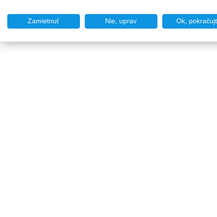
Zamietnuť
Nie, uprav
Ok, pokračuj