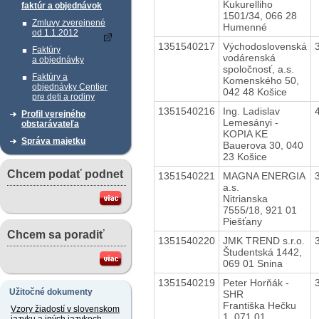
Kukurelliho
faktúr a objednávok
1501/34, 066 28
Zmluvy zverejnené
Humenné
od 1.1.2012
1351540217
Východoslovenská
Faktúry
vodárenská
a objednávky
spoločnosť, a.s.
Faktúry a
Komenského 50,
objednávky Centier
042 48 Košice
pre deti a rodiny
1351540216
Ing. Ladislav
Profil verejného
Lemesányi -
obstarávateľa
KOPIA KE
Správa majetku
Bauerova 30, 040
23 Košice
Chcem podať podnet
1351540221
MAGNA ENERGIA
a.s.
Nitrianska
7555/18, 921 01
Piešťany
Chcem sa poradiť
1351540220
JMK TREND s.r.o.
Študentská 1442,
069 01 Snina
1351540219
Peter Horňák -
Užitočné dokumenty
SHR
Františka Hečku
Vzory žiadostí v slovenskom
1, 071 01