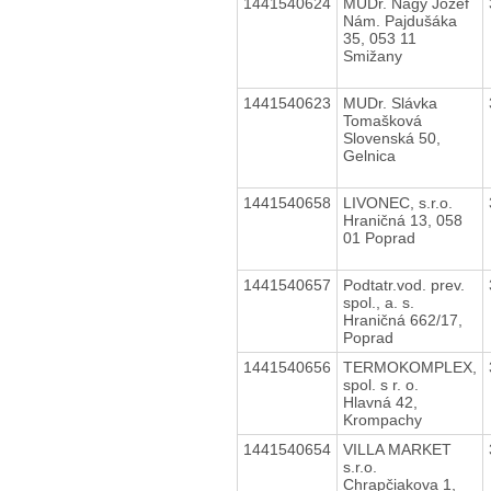
1441540624
MUDr. Nagy Jozef
Nám. Pajdušáka
35, 053 11
Smižany
1441540623
MUDr. Slávka
Tomašková
Slovenská 50,
Gelnica
1441540658
LIVONEC, s.r.o.
Hraničná 13, 058
01 Poprad
1441540657
Podtatr.vod. prev.
spol., a. s.
Hraničná 662/17,
Poprad
1441540656
TERMOKOMPLEX,
spol. s r. o.
Hlavná 42,
Krompachy
1441540654
VILLA MARKET
s.r.o.
Chrapčiakova 1,