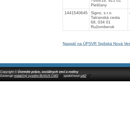
7555/18, 921 01
Piešťany
1441540645
Signo, s.r.o.
Tatranská cesta
68, 034 01
Ružomberok
Naspäť na ÚPSVR Spišská Nová Ve
Copyright ©
Ústredie práce, sociálnych vecí a rodiny
Generuje
redakčný systém BUXUS CMS
spoločnosti
ui42
.