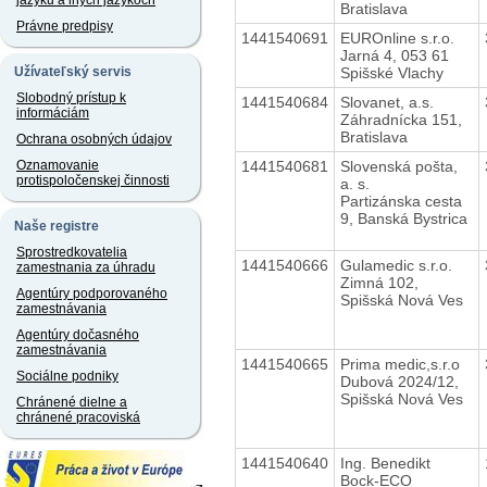
jazyku a iných jazykoch
Bratislava
Právne predpisy
1441540691
EUROnline s.r.o.
Jarná 4, 053 61
Spišské Vlachy
Užívateľský servis
Slobodný prístup k
1441540684
Slovanet, a.s.
informáciám
Záhradnícka 151,
Bratislava
Ochrana osobných údajov
1441540681
Slovenská pošta,
Oznamovanie
protispoločenskej činnosti
a. s.
Partizánska cesta
9, Banská Bystrica
Naše registre
Sprostredkovatelia
1441540666
Gulamedic s.r.o.
zamestnania za úhradu
Zimná 102,
Agentúry podporovaného
Spišská Nová Ves
zamestnávania
Agentúry dočasného
zamestnávania
1441540665
Prima medic,s.r.o
Sociálne podniky
Dubová 2024/12,
Spišská Nová Ves
Chránené dielne a
chránené pracoviská
1441540640
Ing. Benedikt
Bock-ECO