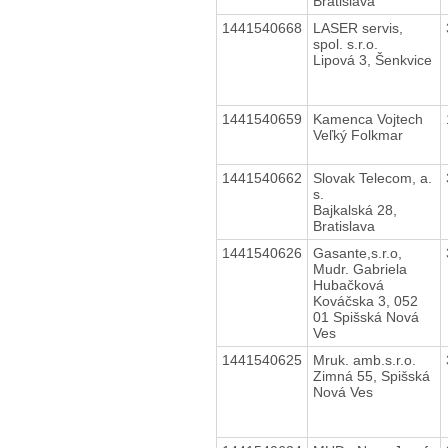
Bratislava
1441540668
LASER servis,
spol. s.r.o.
Lipová 3, Šenkvice
1441540659
Kamenca Vojtech
Veľký Folkmar
1441540662
Slovak Telecom, a.
s.
Bajkalská 28,
Bratislava
1441540626
Gasante,s.r.o,
Mudr. Gabriela
Hubačková
Kováčska 3, 052
01 Spišská Nová
Ves
1441540625
Mruk. amb.s.r.o.
Zimná 55, Spišská
Nová Ves