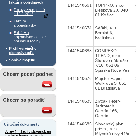
faktúr a objednávok
1441540661
TOPPRO, s.r.o.
Liesková 20, 040
Zmluvy zverejnené
od 1.1.2012
01 Košice
Faktúry
a objednávky
1441540674
SWAN, a. s.
Borská 6,
Faktúry a
objednávky Centier
Bratislava
pre deti a rodiny
Profil verejného
1441540688
COMPEKO
obstarávateľa
TREND, s.r.o
Štúrovo nábrežie
Správa majetku
7/16, 052 05
Spišská Nová Ves
Chcem podať podnet
1441540676
Majster Papier
Wolkrova 5, 851
01 Bratislava
Chcem sa poradiť
1441540639
Živčák Peter-
Jadrotech
Odorín 166,
Odorín
1441540686
Slovenský plyn.
Užitočné dokumenty
priem., a. s.
Vzory žiadostí v slovenskom
Mlynské nivy 44/a,