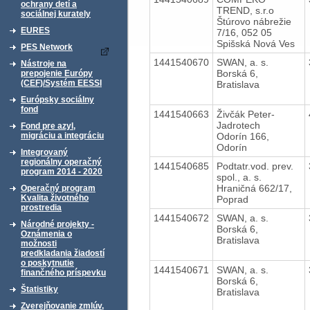
ochrany detí a
TREND, s.r.o
sociálnej kurately
Štúrovo nábrežie
EURES
7/16, 052 05
Spišská Nová Ves
PES Network
1441540670
SWAN, a. s.
Nástroje na
Borská 6,
prepojenie Európy
(CEF)/Systém EESSI
Bratislava
Európsky sociálny
fond
1441540663
Živčák Peter-
Jadrotech
Fond pre azyl,
Odorín 166,
migráciu a integráciu
Odorín
Integrovaný
regionálny operačný
1441540685
Podtatr.vod. prev.
program 2014 - 2020
spol., a. s.
Hraničná 662/17,
Operačný program
Kvalita životného
Poprad
prostredia
1441540672
SWAN, a. s.
Národné projekty -
Borská 6,
Oznámenia o
Bratislava
možnosti
predkladania žiadostí
o poskytnutie
1441540671
SWAN, a. s.
finančného príspevku
Borská 6,
Štatistiky
Bratislava
Zverejňovanie zmlúv,