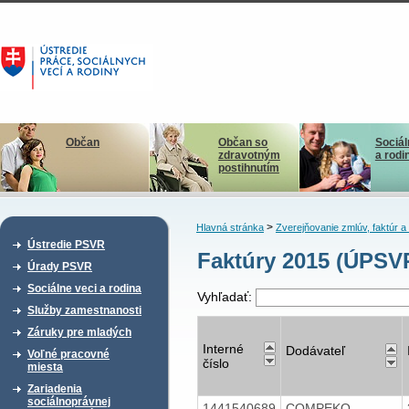
Občan
Občan so
Sociál
zdravotným
a rodi
postihnutím
>
Hlavná stránka
Zverejňovanie zmlúv, faktúr 
Ústredie PSVR
Faktúry 2015 (ÚPSV
Úrady PSVR
Sociálne veci a rodina
Vyhľadať:
Služby zamestnanosti
Záruky pre mladých
Interné
Dodávateľ
Voľné pracovné
číslo
miesta
Zariadenia
sociálnoprávnej
1441540689
COMPEKO