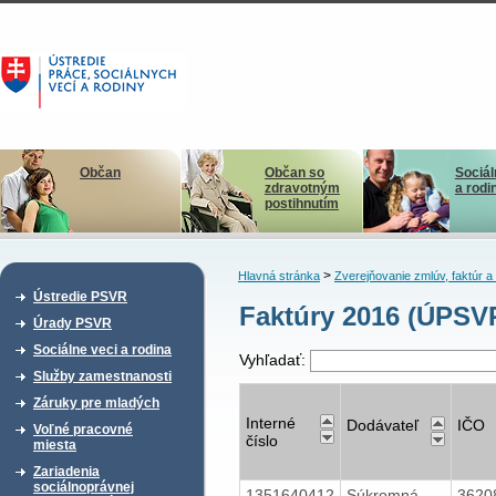
Občan
Občan so
Sociál
zdravotným
a rodi
postihnutím
>
Hlavná stránka
Zverejňovanie zmlúv, faktúr 
Ústredie PSVR
Faktúry 2016 (ÚPS
Úrady PSVR
Sociálne veci a rodina
Vyhľadať:
Služby zamestnanosti
Záruky pre mladých
Interné
Dodávateľ
IČO
Voľné pracovné
číslo
miesta
Zariadenia
sociálnoprávnej
1351640412
Súkromná
3620