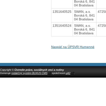
Borská 6, 841
04 Bratislava
1351640525
SWAN, a.s.
4725
Borská 6, 841
04 Bratislava
1351640524
SWAN, a.s.
4725
Borská 6, 841
04 Bratislava
Naspäť na ÚPSVR Humenné
Copyright ©
Ústredie práce, sociálnych vecí a rodiny
Generuje
redakčný systém BUXUS CMS
spoločnosti
ui42
.