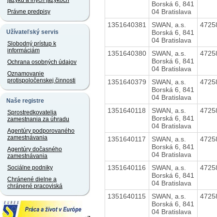
jazyku a iných jazykoch
Borská 6, 841
04 Bratislava
Právne predpisy
1351640381
SWAN, a.s.
4725
Borská 6, 841
Užívateľský servis
04 Bratislava
Slobodný prístup k
informáciám
1351640380
SWAN, a.s.
4725
Borská 6, 841
Ochrana osobných údajov
04 Bratislava
Oznamovanie
protispoločenskej činnosti
1351640379
SWAN, a.s.
4725
Borská 6, 841
04 Bratislava
Naše registre
1351640118
SWAN, a.s.
4725
Sprostredkovatelia
Borská 6, 841
zamestnania za úhradu
04 Bratislava
Agentúry podporovaného
zamestnávania
1351640117
SWAN, a.s.
4725
Borská 6, 841
Agentúry dočasného
04 Bratislava
zamestnávania
1351640116
SWAN, a.s.
4725
Sociálne podniky
Borská 6, 841
Chránené dielne a
04 Bratislava
chránené pracoviská
1351640115
SWAN, a.s.
4725
Borská 6, 841
04 Bratislava