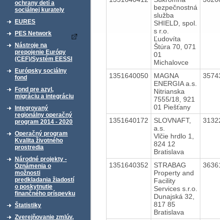
ochrany detí a
bezpečnostná
sociálnej kurately
služba
EURES
SHIELD, spol.
s r.o.
PES Network
Ľudovíta
Nástroje na
Štúra 70, 071
prepojenie Európy
01
(CEF)/Systém EESSI
Michalovce
Európsky sociálny
1351640050
MAGNA
3574
fond
ENERGIA a.s.
Fond pre azyl,
Nitrianska
migráciu a integráciu
7555/18, 921
01 Piešťany
Integrovaný
regionálny operačný
1351640172
SLOVNAFT,
3132
program 2014 - 2020
a.s.
Operačný program
Vlčie hrdlo 1,
Kvalita životného
824 12
prostredia
Bratislava
Národné projekty -
1351640352
STRABAG
3636
Oznámenia o
Property and
možnosti
predkladania žiadostí
Facility
o poskytnutie
Services s.r.o.
finančného príspevku
Dunajská 32,
817 85
Štatistiky
Bratislava
Zverejňovanie zmlúv,