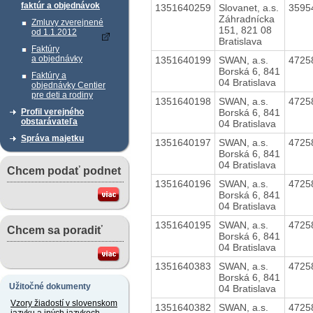
faktúr a objednávok
1351640259
Slovanet, a.s.
3595
Záhradnícka
Zmluvy zverejnené
151, 821 08
od 1.1.2012
Bratislava
Faktúry
a objednávky
1351640199
SWAN, a.s.
4725
Borská 6, 841
Faktúry a
04 Bratislava
objednávky Centier
pre deti a rodiny
1351640198
SWAN, a.s.
4725
Borská 6, 841
Profil verejného
obstarávateľa
04 Bratislava
Správa majetku
1351640197
SWAN, a.s.
4725
Borská 6, 841
04 Bratislava
Chcem podať podnet
1351640196
SWAN, a.s.
4725
Borská 6, 841
04 Bratislava
1351640195
SWAN, a.s.
4725
Chcem sa poradiť
Borská 6, 841
04 Bratislava
1351640383
SWAN, a.s.
4725
Borská 6, 841
Užitočné dokumenty
04 Bratislava
Vzory žiadostí v slovenskom
1351640382
SWAN, a.s.
4725