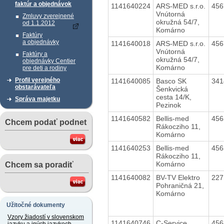
faktúr a objednávok
1141640224
ARS-MED s.r.o.
45
Vnútorná
Zmluvy zverejnené
okružná 54/7,
od 1.1.2012
Komárno
Faktúry
a objednávky
1141640018
ARS-MED s.r.o.
45
Vnútorná
Faktúry a
okružná 54/7,
objednávky Centier
Komárno
pre deti a rodiny
Profil verejného
1141640085
Basco SK
34
obstarávateľa
Šenkvická
cesta 14/K,
Správa majetku
Pezinok
1141640582
Bellis-med
45
Chcem podať podnet
Rákocziho 11,
Komárno
1141640253
Bellis-med
45
Rákocziho 11,
Komárno
Chcem sa poradiť
1141640082
BV-TV Elektro
22
Pohraničná 21,
Komárno
Užitočné dokumenty
Vzory žiadostí v slovenskom
1141640746
C-Service
45