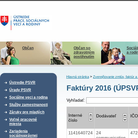
Občan
Občan so
Sociál
zdravotným
a rodi
postihnutím
>
Hlavná stránka
Zverejňovanie zmlúv, faktúr 
Ústredie PSVR
Faktúry 2016 (ÚPS
Úrady PSVR
Sociálne veci a rodina
Vyhľadať:
Služby zamestnanosti
Záruky pre mladých
Interné
Dodávateľ
IČO
Voľné pracovné
číslo
miesta
Zariadenia
1141640724
24
47
sociálnoprávnej
communication,