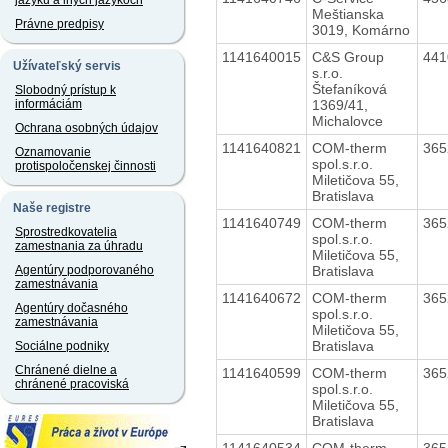
jazyku a iných jazykoch
Meštianska
Právne predpisy
3019, Komárno
1141640015
C&S Group
44
Užívateľský servis
s.r.o.
Štefaníková
Slobodný prístup k
1369/41,
informáciám
Michalovce
Ochrana osobných údajov
1141640821
COM-therm
36
Oznamovanie
spol.s.r.o.
protispoločenskej činnosti
Miletičova 55,
Bratislava
Naše registre
1141640749
COM-therm
36
Sprostredkovatelia
spol.s.r.o.
zamestnania za úhradu
Miletičova 55,
Bratislava
Agentúry podporovaného
zamestnávania
1141640672
COM-therm
36
Agentúry dočasného
spol.s.r.o.
zamestnávania
Miletičova 55,
Bratislava
Sociálne podniky
Chránené dielne a
1141640599
COM-therm
36
chránené pracoviská
spol.s.r.o.
Miletičova 55,
Bratislava
1141640534
COM-therm
36