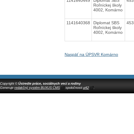
1141640449
Diplomat SBS
45
Roľníckej školy
4002, Komárno
1141640368
Diplomat SBS
45
Roľníckej školy
4002, Komárno
Naspäť na ÚPSVR Komárno
Copyright ©
Ústredie práce, sociálnych vecí a rodiny
Generuje
redakčný systém BUXUS CMS
spoločnosti
ui42
.