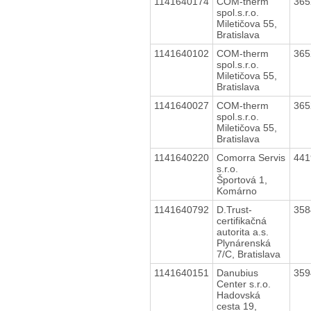
1141640174
COM-therm
36
spol.s.r.o.
Miletičova 55,
Bratislava
1141640102
COM-therm
36
spol.s.r.o.
Miletičova 55,
Bratislava
1141640027
COM-therm
36
spol.s.r.o.
Miletičova 55,
Bratislava
1141640220
Comorra Servis
44
s.r.o.
Športová 1,
Komárno
1141640792
D.Trust-
35
certifikačná
autorita a.s.
Plynárenská
7/C, Bratislava
1141640151
Danubius
35
Center s.r.o.
Hadovská
cesta 19,