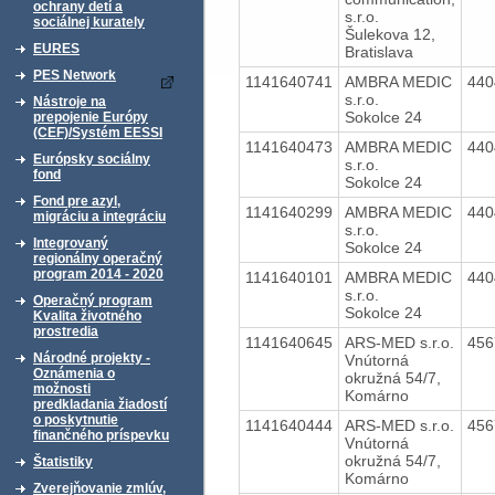
ochrany detí a
s.r.o.
sociálnej kurately
Šulekova 12,
EURES
Bratislava
PES Network
1141640741
AMBRA MEDIC
44
s.r.o.
Nástroje na
Sokolce 24
prepojenie Európy
(CEF)/Systém EESSI
1141640473
AMBRA MEDIC
44
Európsky sociálny
s.r.o.
fond
Sokolce 24
Fond pre azyl,
1141640299
AMBRA MEDIC
44
migráciu a integráciu
s.r.o.
Integrovaný
Sokolce 24
regionálny operačný
program 2014 - 2020
1141640101
AMBRA MEDIC
44
s.r.o.
Operačný program
Sokolce 24
Kvalita životného
prostredia
1141640645
ARS-MED s.r.o.
45
Národné projekty -
Vnútorná
Oznámenia o
okružná 54/7,
možnosti
Komárno
predkladania žiadostí
o poskytnutie
1141640444
ARS-MED s.r.o.
45
finančného príspevku
Vnútorná
okružná 54/7,
Štatistiky
Komárno
Zverejňovanie zmlúv,