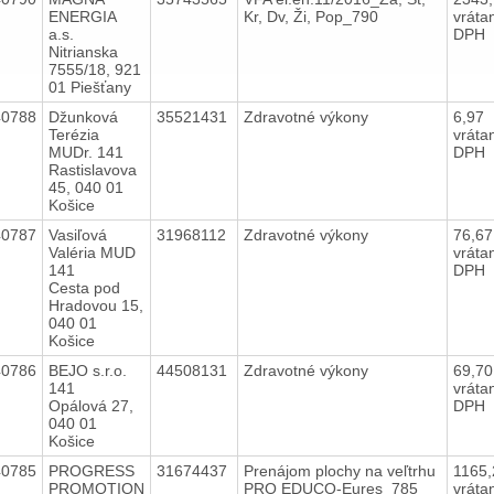
ENERGIA
Kr, Dv, Ži, Pop_790
vráta
a.s.
DPH
Nitrianska
7555/18, 921
01 Piešťany
40788
Džunková
35521431
Zdravotné výkony
6,97
Terézia
vráta
MUDr. 141
DPH
Rastislavova
45, 040 01
Košice
40787
Vasiľová
31968112
Zdravotné výkony
76,6
Valéria MUD
vráta
141
DPH
Cesta pod
Hradovou 15,
040 01
Košice
40786
BEJO s.r.o.
44508131
Zdravotné výkony
69,7
141
vráta
Opálová 27,
DPH
040 01
Košice
40785
PROGRESS
31674437
Prenájom plochy na veľtrhu
1165
PROMOTION
PRO EDUCO-Eures_785
vráta