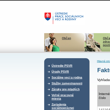
Občan
Obča
zdra
post
Hlavná str
Ústredie PSVR
Fakt
Úrady PSVR
Sociálne veci a rodina
Vyhľada
Služby zamestnanosti
Záruky pre mladých
Interné
Voľné pracovné
číslo
miesta
Zariadenia
sociálnoprávnej
14116