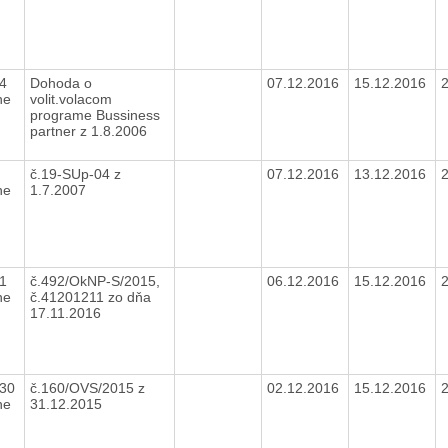
24
Dohoda o
07.12.2016
15.12.2016
ne
volit.volacom
programe Bussiness
partner z 1.8.2006
5
č.19-SUp-04 z
07.12.2016
13.12.2016
ne
1.7.2007
01
č.492/OkNP-S/2015,
06.12.2016
15.12.2016
ne
č.41201211 zo dňa
17.11.2016
,30
č.160/OVS/2015 z
02.12.2016
15.12.2016
ne
31.12.2015