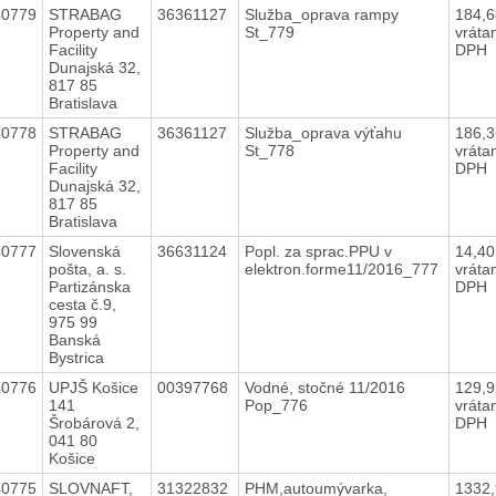
40779
STRABAG
36361127
Služba_oprava rampy
184,
Property and
St_779
vráta
Facility
DPH
Dunajská 32,
817 85
Bratislava
40778
STRABAG
36361127
Služba_oprava výťahu
186,
Property and
St_778
vráta
Facility
DPH
Dunajská 32,
817 85
Bratislava
40777
Slovenská
36631124
Popl. za sprac.PPU v
14,4
pošta, a. s.
elektron.forme11/2016_777
vráta
Partizánska
DPH
cesta č.9,
975 99
Banská
Bystrica
40776
UPJŠ Košice
00397768
Vodné, stočné 11/2016
129,
141
Pop_776
vráta
Šrobárová 2,
DPH
041 80
Košice
40775
SLOVNAFT,
31322832
PHM,autoumývarka,
1332