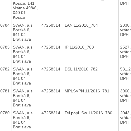
Košice, 141
DPH
Vrátna 498/6,
040 01
Košice
40784
SWAN, a.s.
47258314
LAN 11/2016_784
2330
Borská 6,
vráta
841 04
DPH
Bratislava
40783
SWAN, a.s.
47258314
IP 11/2016_783
2527
Borská 6,
vráta
841 04
DPH
Bratislava
40782
SWAN, a.s.
47258314
DSL 11/2016_782
531,
Borská 6,
vráta
841 04
DPH
Bratislava
40781
SWAN, a.s.
47258314
MPLSVPN 11/2016_781
3966
Borská 6,
vráta
841 04
DPH
Bratislava
40780
SWAN, a.s.
47258314
Tel.popl. Sw 11/2016_780
2043
Borská 6,
vráta
841 04
DPH
Bratislava