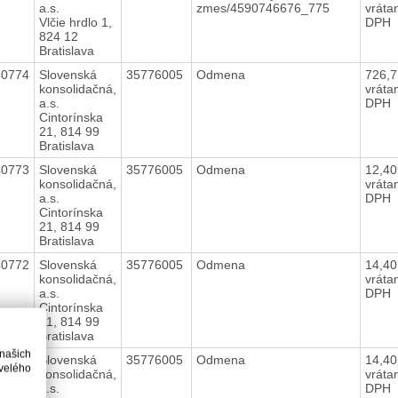
a.s.
zmes/4590746676_775
vráta
Vlčie hrdlo 1,
DPH
824 12
Bratislava
40774
Slovenská
35776005
Odmena
726,
konsolidačná,
vráta
a.s.
DPH
Cintorínska
21, 814 99
Bratislava
40773
Slovenská
35776005
Odmena
12,4
konsolidačná,
vráta
a.s.
DPH
Cintorínska
21, 814 99
Bratislava
40772
Slovenská
35776005
Odmena
14,4
konsolidačná,
vráta
a.s.
DPH
Cintorínska
21, 814 99
Bratislava
 našich
40771
Slovenská
35776005
Odmena
14,4
velého
konsolidačná,
vráta
a.s.
DPH