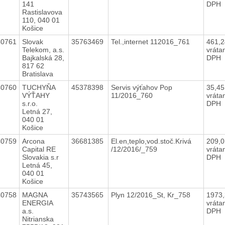
141
DPH
Rastislavova
110, 040 01
Košice
40761
Slovak
35763469
Tel.,internet 112016_761
461,
Telekom, a.s.
vráta
Bajkalská 28,
DPH
817 62
Bratislava
40760
TUCHYŇA
45378398
Servis výťahov Pop
35,4
VÝŤAHY
11/2016_760
vráta
s.r.o.
DPH
Letná 27,
040 01
Košice
40759
Arcona
36681385
El.en,teplo,vod.stoč.Krivá
209,
Capital RE
/12/2016/_759
vráta
Slovakia s.r
DPH
Letná 45,
040 01
Košice
40758
MAGNA
35743565
Plyn 12/2016_St, Kr_758
1973
ENERGIA
vráta
a.s.
DPH
Nitrianska