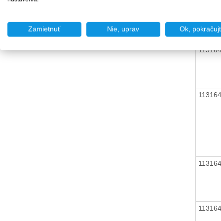
11316
Zamietnuť
Nie, uprav
Ok, pokračuj
11316
11316
11316
11316