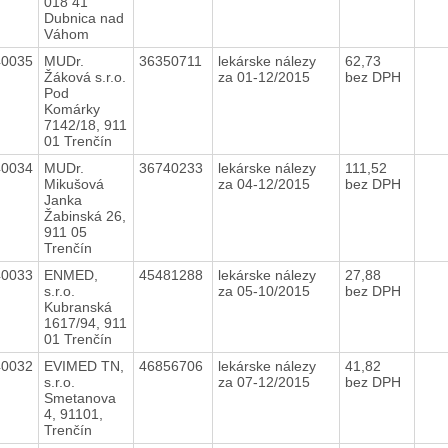
018 41
Dubnica nad
Váhom
40035
MUDr.
36350711
lekárske nálezy
62,73
Žáková s.r.o.
za 01-12/2015
bez DPH
Pod
Komárky
7142/18, 911
01 Trenčín
40034
MUDr.
36740233
lekárske nálezy
111,52
Mikušová
za 04-12/2015
bez DPH
Janka
Žabinská 26,
911 05
Trenčín
40033
ENMED,
45481288
lekárske nálezy
27,88
s.r.o.
za 05-10/2015
bez DPH
Kubranská
1617/94, 911
01 Trenčín
40032
EVIMED TN,
46856706
lekárske nálezy
41,82
s.r.o.
za 07-12/2015
bez DPH
Smetanova
4, 91101,
Trenčín