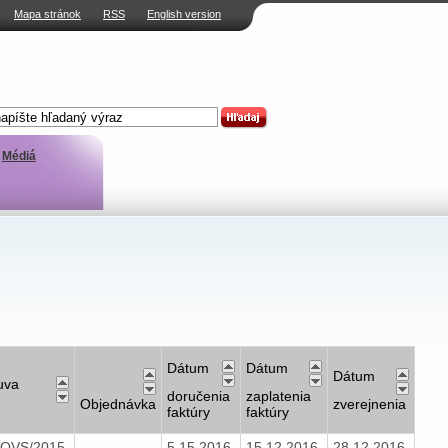
Mapa stránok
RSS
English version
Médiá
Dátum
Dátum
Dátum
uva
doručenia
zaplatenia
Objednávka
zverejnenia
faktúry
faktúry
/OVS/2015
5.15.2016
15.12.2016
28.12.2016