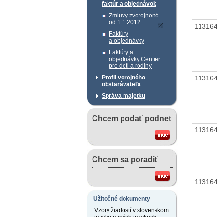
faktúr a objednávok
Zmluvy zverejnené
od 1.1.2012
11316
Faktúry
a objednávky
Faktúry a
objednávky Centier
pre deti a rodiny
11316
Profil verejného
obstarávateľa
Správa majetku
Chcem podať podnet
11316
Chcem sa poradiť
11316
Užitočné dokumenty
Vzory žiadostí v slovenskom