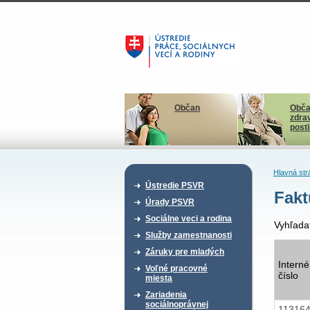
Občan
Obča
zdra
post
Hlavná str
Ústredie PSVR
Fakt
Úrady PSVR
Sociálne veci a rodina
Vyhľada
Služby zamestnanosti
Záruky pre mladých
Interné
Voľné pracovné
číslo
miesta
Zariadenia
sociálnoprávnej
11316