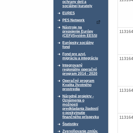
ochrany detí a
sociálnej kurately
EURES
PES Network
Nástroje na
11316
prepojenie Európy
(CEF)/Systém EESSI
Európsky sociálny
fond
Fond pre azyl,
11316
migráciu a integráciu
Integrovaný
regionálny operačný
program 2014 - 2020
Operačný program
Kvalita životného
prostredia
11316
Národné projekty -
Oznámenia o
možnosti
predkladania žiadostí
o poskytnutie
11316
finančného príspevku
Štatistiky
Zverejňovanie zmlúv,