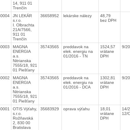
14, 911 01
Trenčín
40004
JN LEKÁR
36658952
lekárske nálezy
48,79
s.r.o.
bez DPH
I. Olbrachta
21A/7566,
911 01
Trenčín
40003
MAGNA
35743565
preddavok na
1524,57
9/2
ENERGIA
elek. energiu na
vrátane
a.s.
01/2016 - TN
DPH
Nitrianska
7555/18, 921
01 Piešťany
40002
MAGNA
35743565
preddavok na
1302,81
9/2
ENERGIA
elek. energiu na
vrátane
a.s.
01/2016 - DCA
DPH
Nitrianska
7555/18, 921
01 Piešťany
40001
OTIS Výťahy,
35683929
oprava výťahu
18,01
14/2
s.r.o.
vrátane
12/
Rožňavská
DPH
2, 830 00
Bratislava