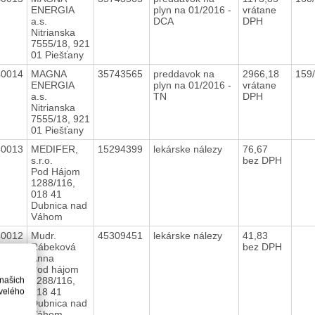
ENERGIA
plyn na 01/2016 -
vrátane
a.s.
DCA
DPH
Nitrianska
7555/18, 921
01 Piešťany
40014
MAGNA
35743565
preddavok na
2966,18
159
ENERGIA
plyn na 01/2016 -
vrátane
a.s.
TN
DPH
Nitrianska
7555/18, 921
01 Piešťany
40013
MEDIFER,
15294399
lekárske nálezy
76,67
s.r.o.
bez DPH
Pod Hájom
1288/116,
018 41
Dubnica nad
Váhom
40012
Mudr.
45309451
lekárske nálezy
41,83
Rábeková
bez DPH
Anna
Pod hájom
1288/116,
 našich
018 41
velého
Dubnica nad
Váhom