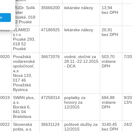
40011
MUDr. Solík
35666200
lekárske nálezy
13,94
Peter
bez DPH
Pruské, 018
te
52 Pruské
40010
VLAMED
47186925
lekárske nálezy
20,91
s.r.o.
bez DPH
Pruské 293,
018 52
Pruské
40020
Považská
36672076
vodné, stočné za
503,70
7/2
vodárenská
28.11.-22.12.2015
vrátane
spoločnosť,
- DCA
DPH
a.s.
Nová 133,
017 46
Považská
Bystrica
40019
SWAN plus,
47258314
poplatky za
684,88
9/20
a.s.
hovory za
vrátane
13/
Borská 6,
12/2015
DPH
841 04
Bratislava
40022
Slovenská
36631124
poštové služby za
3140,45
24/
pošta, a.s.
12/2015
bez DPH