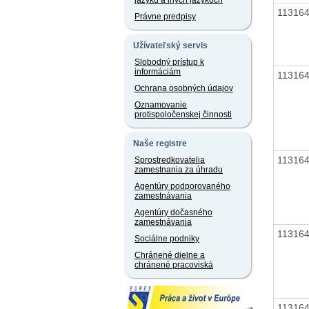
jazyku a iných jazykoch
11316
Právne predpisy
Užívateľský servis
Slobodný prístup k
informáciám
11316
Ochrana osobných údajov
Oznamovanie
protispoločenskej činnosti
Naše registre
11316
Sprostredkovatelia
zamestnania za úhradu
Agentúry podporovaného
zamestnávania
Agentúry dočasného
zamestnávania
11316
Sociálne podniky
Chránené dielne a
chránené pracoviská
11316