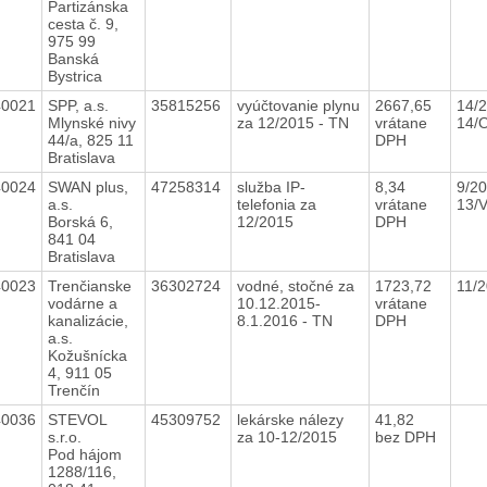
Partizánska
cesta č. 9,
975 99
Banská
Bystrica
40021
SPP, a.s.
35815256
vyúčtovanie plynu
2667,65
14/2
Mlynské nivy
za 12/2015 - TN
vrátane
14/
44/a, 825 11
DPH
Bratislava
40024
SWAN plus,
47258314
služba IP-
8,34
9/20
a.s.
telefonia za
vrátane
13/
Borská 6,
12/2015
DPH
841 04
Bratislava
40023
Trenčianske
36302724
vodné, stočné za
1723,72
11/
vodárne a
10.12.2015-
vrátane
kanalizácie,
8.1.2016 - TN
DPH
a.s.
Kožušnícka
4, 911 05
Trenčín
40036
STEVOL
45309752
lekárske nálezy
41,82
s.r.o.
za 10-12/2015
bez DPH
Pod hájom
1288/116,