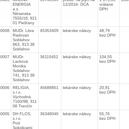
ENERGIA
12/2016- DCA
vrátane
a.s.
DPH
Nitrianska
7555/18, 921
01 Piešťany
40008
MUDr. Litva
45353409
lekárske nálezy
48,79
Radovan
bez DPH
Soblahov
863, 913 38
Soblahov
40007
MUDr.
36115452
lekárske nálezy
104,55
Lacková
bez DPH
Monika
Soblahov
741, 913 38
Soblahov
40006
RELIGIA,
45688851
lekárske nálezy
20,91
s.r.o.
bez DPH
Východná
7160/9B, 911
08 Trenčín
40005
DH FLOS,
36348040
lekárske nálezy
55,76
s.r.o.
bez DPH
Pod
Sokolicami