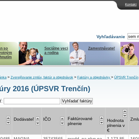
Kontakt
Vyhľadávanie
n so
Sociálne veci
Zamestnávateľ
votným
a rodina
ihnutím
>
>
>
ánka
Zverejňovanie zmlúv, faktúr a objednávok
Faktúry a objednávky
ÚPSVR Trenčín
úry 2016 (ÚPSVR Trenčín)
ť:
Faktúrované
Dodávateľ
IČO
Zml
Hodnota
plnenie
plnenia v
€
40485
MAGNA
35743565
predd. na plyn na
1 173,85
160