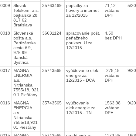
40009
Slovak
35763469
poplatky za
71,12
5/2
Telekom, a.s.
hovory a internet
vrátane
bajkalská 28,
za 12/2015
DPH
817 62
Bratislava
40018
Slovenská
36631124
spracovanie pošt.
4,50
pošta a.s.
peňažného
bez DPH
Partizánska
poukazu U za
cesta č.9,
12/2015
975 99
Banská
Bystrica
40017
MAGNA
35743565
vyúčtovanie elek.
-278,15
9/2
ENERGIA
energie za
vrátane
a.s.
12/2015 - DCA
DPH
Nitrianska
7555/18, 921
0 1 Piešťany
40016
MAGNA
35743565
vyúčtovanie
1563,98
9/2
ENERGIA
elek.energie za
vrátane
a.s.
12/2015 - TN
DPH
Nitrianska
7555/18,921
01 Piešťany
40015
MAGNA
35743565
preddavok na
1173,85
160