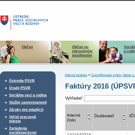
Občan
Občan so
Sociál
zdravotným
a rodi
postihnutím
>
Hlavná stránka
Zverejňovanie zmlúv, faktúr 
Ústredie PSVR
Faktúry 2016 (ÚPSVR
Úrady PSVR
Sociálne veci a rodina
Vyhľadať:
Služby zamestnanosti
Záruky pre mladých
Interné
Dodávateľ
IČ
Voľné pracovné
číslo
miesta
Zariadenia
sociálnoprávnej
1321640319