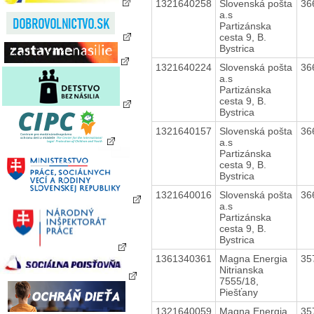
1321640258
Slovenská pošta
36
a.s
Partizánska
cesta 9, B.
Bystrica
1321640224
Slovenská pošta
36
a.s
Partizánska
cesta 9, B.
Bystrica
1321640157
Slovenská pošta
36
a.s
Partizánska
cesta 9, B.
Bystrica
1321640016
Slovenská pošta
36
a.s
Partizánska
cesta 9, B.
Bystrica
1361340361
Magna Energia
35
Nitrianska
7555/18,
Piešťany
1321640059
Magna Energia
35