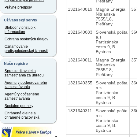
jazyku a iných jazykoch
Piešťany
Právne predpisy
1321640019
Magna Energia
35
Nitrianska
7555/18,
Užívateľský servis
Piešťany
Slobodný prístup k
1321640083
Slovenská pošta
36
informáciám
a.s
Ochrana osobných údajov
Partizánska
cesta 9, B.
Oznamovanie
protispoločenskej činnosti
Bystrica
1321640011
Magna Energia
35
Naše registre
Nitrianska
7555/18,
Sprostredkovatelia
Piešťany
zamestnania za úhradu
1321640355
Slovenská pošta
36
Agentúry podporovaného
zamestnávania
a.s
Partizánska
Agentúry dočasného
cesta 9, B.
zamestnávania
Bystrica
Sociálne podniky
1321640311
Slovenská pošta
36
Chránené dielne a
a.s
chránené pracoviská
Partizánska
cesta 9, B.
Bystrica