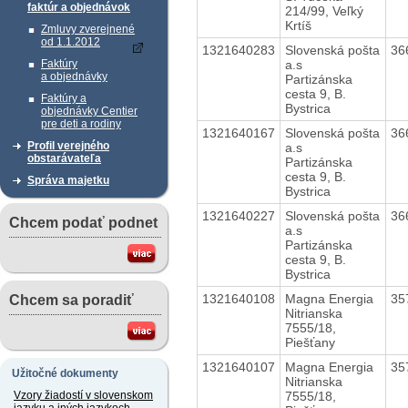
faktúr a objednávok
214/99, Veľký
Krtíš
Zmluvy zverejnené
od 1.1.2012
1321640283
Slovenská pošta
36
a.s
Faktúry
a objednávky
Partizánska
cesta 9, B.
Faktúry a
Bystrica
objednávky Centier
pre deti a rodiny
1321640167
Slovenská pošta
36
Profil verejného
a.s
obstarávateľa
Partizánska
cesta 9, B.
Správa majetku
Bystrica
1321640227
Slovenská pošta
36
Chcem podať podnet
a.s
Partizánska
cesta 9, B.
Bystrica
1321640108
Magna Energia
35
Chcem sa poradiť
Nitrianska
7555/18,
Piešťany
1321640107
Magna Energia
35
Užitočné dokumenty
Nitrianska
7555/18,
Vzory žiadostí v slovenskom