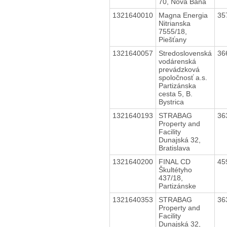
70, Nová Baňa
1321640010
Magna Energia
35
Nitrianska
7555/18,
Piešťany
1321640057
Stredoslovenská
36
vodárenská
prevádzková
spoločnosť a.s.
Partizánska
cesta 5, B.
Bystrica
1321640193
STRABAG
36
Property and
Facility
Dunajská 32,
Bratislava
1321640200
FINAL CD
45
Škultétyho
437/18,
Partizánske
1321640353
STRABAG
36
Property and
Facility
Dunajská 32,