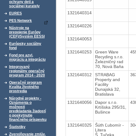
ochrany detí a
sociálnej kurately
1321640314
EURES
PES Network
1321640226
Nástroje na
prepojenie Európy
(CEF)/Systém EESSI
1321640053
Európsky sociálny
fond
1321640253
Green Ware
45
Fond pre azyl,
Recyding s.r.o.
migráciu a integráciu
Železničný rad
70, Nová Baňa
Integrovaný
regionálny operačný
1321640312
STRABAG
36
program 2014 - 2020
Property and
Operačný program
Facility
Kvalita životného
Dunajská 32,
prostredia
Bratislava
Národné projekty -
1321640056
Dapor s.r.o.
43
Oznámenia o
Krtíšska 295/31,
možnosti
predkladania žiadostí
Bušince
o poskytnutie
finančného príspevku
1321640325
Šúth Ľubomír -
30
Štatistiky
Litera
Zverejňovanie zmlúv,
Š. Tučeka