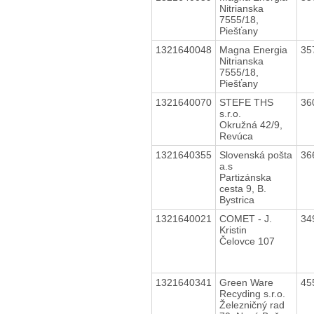
Nitrianska
7555/18,
Piešťany
1321640048
Magna Energia
35
Nitrianska
7555/18,
Piešťany
1321640070
STEFE THS
36
s.r.o.
Okružná 42/9,
Revúca
1321640355
Slovenská pošta
36
a.s
Partizánska
cesta 9, B.
Bystrica
1321640021
COMET - J.
34
Kristin
Čelovce 107
1321640341
Green Ware
45
Recyding s.r.o.
Železničný rad