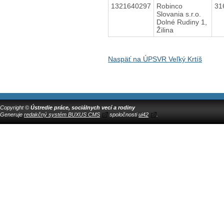
1321640297
Robinco
31
Slovania s.r.o.
Dolné Rudiny 1,
Žilina
Naspäť na ÚPSVR Veľký Krtíš
Copyright ©
Ústredie práce, sociálnych vecí a rodiny
Generuje
redakčný systém BUXUS CMS
spoločnosti
ui42
.