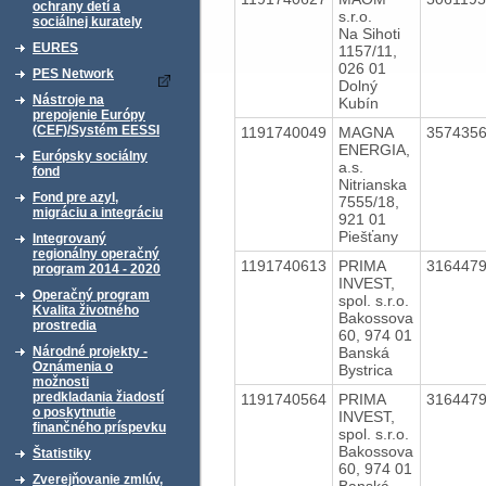
ochrany detí a
s.r.o.
sociálnej kurately
Na Sihoti
EURES
1157/11,
026 01
PES Network
Dolný
Nástroje na
Kubín
prepojenie Európy
(CEF)/Systém EESSI
1191740049
MAGNA
357435
ENERGIA,
Európsky sociálny
a.s.
fond
Nitrianska
Fond pre azyl,
7555/18,
migráciu a integráciu
921 01
Piešťany
Integrovaný
regionálny operačný
1191740613
PRIMA
316447
program 2014 - 2020
INVEST,
Operačný program
spol. s.r.o.
Kvalita životného
Bakossova
prostredia
60, 974 01
Banská
Národné projekty -
Oznámenia o
Bystrica
možnosti
predkladania žiadostí
1191740564
PRIMA
316447
o poskytnutie
INVEST,
finančného príspevku
spol. s.r.o.
Bakossova
Štatistiky
60, 974 01
Zverejňovanie zmlúv,
Banská