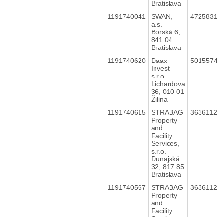
Bratislava
1191740041
SWAN,
472583
a.s.
Borská 6,
841 04
Bratislava
1191740620
Daax
501557
Invest
s.r.o.
Lichardova
36, 010 01
Žilina
1191740615
STRABAG
363611
Property
and
Facility
Services,
s.r.o.
Dunajská
32, 817 85
Bratislava
1191740567
STRABAG
363611
Property
and
Facility