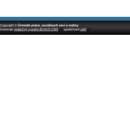
Copyright ©
Ústredie práce, sociálnych vecí a rodiny
Generuje
redakčný systém BUXUS CMS
spoločnosti
ui42
.