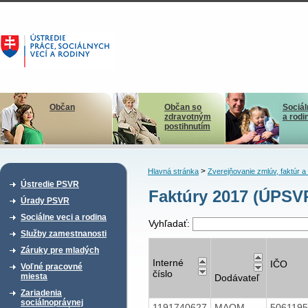
Občan
Občan so
Sociál
zdravotným
a rodi
postihnutím
>
Hlavná stránka
Zverejňovanie zmlúv, faktúr 
Ústredie PSVR
Faktúry 2017 (ÚPSV
Úrady PSVR
Sociálne veci a rodina
Vyhľadať:
Služby zamestnanosti
Záruky pre mladých
Interné
IČO
Voľné pracovné
číslo
miesta
Dodávateľ
Zariadenia
sociálnoprávnej
1191740627
MAOM
506119