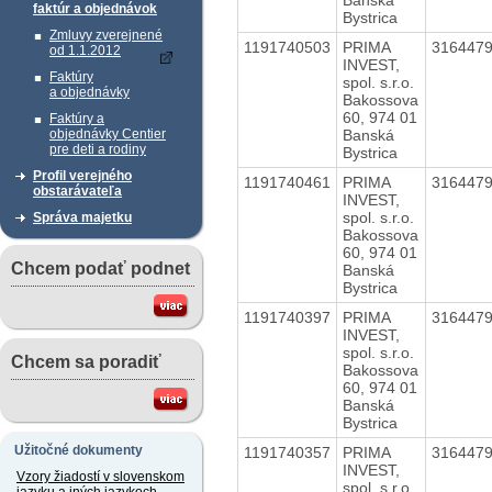
faktúr a objednávok
Bystrica
Zmluvy zverejnené
1191740503
PRIMA
316447
od 1.1.2012
INVEST,
Faktúry
spol. s.r.o.
a objednávky
Bakossova
60, 974 01
Faktúry a
Banská
objednávky Centier
pre deti a rodiny
Bystrica
Profil verejného
1191740461
PRIMA
316447
obstarávateľa
INVEST,
spol. s.r.o.
Správa majetku
Bakossova
60, 974 01
Chcem podať podnet
Banská
Bystrica
1191740397
PRIMA
316447
INVEST,
spol. s.r.o.
Chcem sa poradiť
Bakossova
60, 974 01
Banská
Bystrica
Užitočné dokumenty
1191740357
PRIMA
316447
INVEST,
Vzory žiadostí v slovenskom
spol. s.r.o.