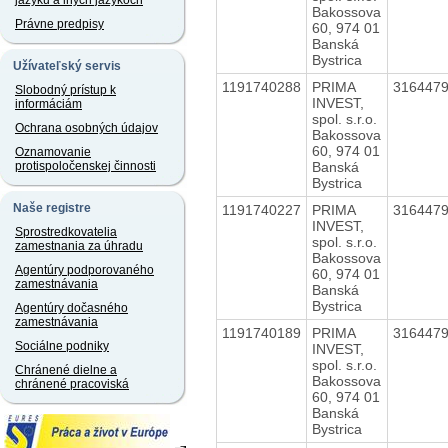
jazyku a iných jazykoch
Bakossova
Právne predpisy
60, 974 01
Banská
Bystrica
Užívateľský servis
1191740288
PRIMA
316447
Slobodný prístup k
INVEST,
informáciám
spol. s.r.o.
Ochrana osobných údajov
Bakossova
60, 974 01
Oznamovanie
Banská
protispoločenskej činnosti
Bystrica
Naše registre
1191740227
PRIMA
316447
INVEST,
Sprostredkovatelia
spol. s.r.o.
zamestnania za úhradu
Bakossova
Agentúry podporovaného
60, 974 01
zamestnávania
Banská
Bystrica
Agentúry dočasného
zamestnávania
1191740189
PRIMA
316447
Sociálne podniky
INVEST,
spol. s.r.o.
Chránené dielne a
Bakossova
chránené pracoviská
60, 974 01
Banská
Bystrica