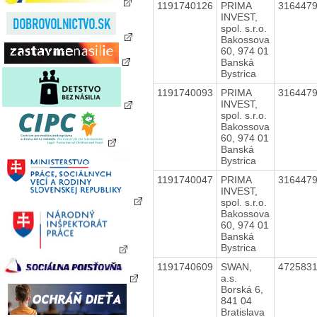
1191740126
PRIMA
316447
INVEST,
spol. s.r.o.
Bakossova
60, 974 01
Banská
Bystrica
1191740093
PRIMA
316447
INVEST,
spol. s.r.o.
Bakossova
60, 974 01
Banská
Bystrica
1191740047
PRIMA
316447
INVEST,
spol. s.r.o.
Bakossova
60, 974 01
Banská
Bystrica
1191740609
SWAN,
472583
a.s.
Borská 6,
841 04
Bratislava