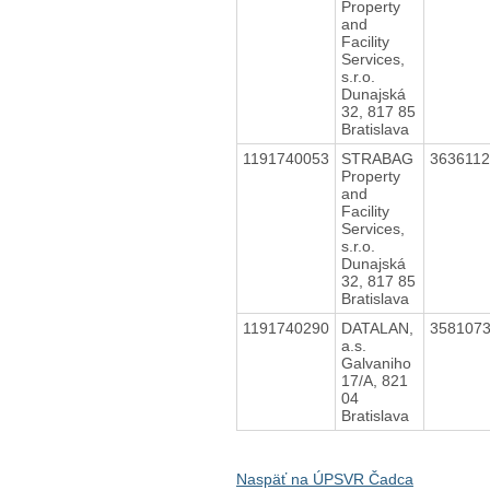
Property
and
Facility
Services,
s.r.o.
Dunajská
32, 817 85
Bratislava
1191740053
STRABAG
363611
Property
and
Facility
Services,
s.r.o.
Dunajská
32, 817 85
Bratislava
1191740290
DATALAN,
358107
a.s.
Galvaniho
17/A, 821
04
Bratislava
Naspäť na ÚPSVR Čadca