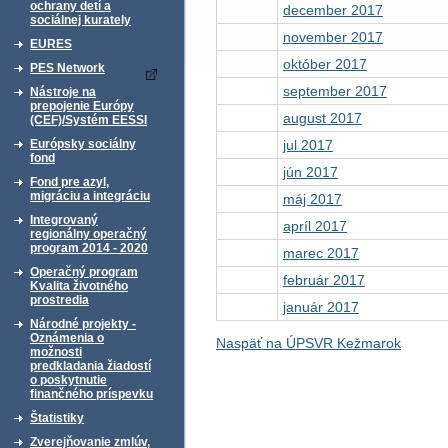
ochrany detí a
december 2017
sociálnej kurately
november 2017
EURES
október 2017
PES Network
september 2017
Nástroje na
prepojenie Európy
august 2017
(CEF)/Systém EESSI
jul 2017
Európsky sociálny
fond
jún 2017
Fond pre azyl,
migráciu a integráciu
máj 2017
Integrovaný
apríl 2017
regionálny operačný
program 2014 - 2020
marec 2017
Operačný program
február 2017
Kvalita životného
prostredia
január 2017
Národné projekty -
Oznámenia o
Naspäť na ÚPSVR Kežmarok
možnosti
predkladania žiadostí
o poskytnutie
finančného príspevku
Štatistiky
Zverejňovanie zmlúv,