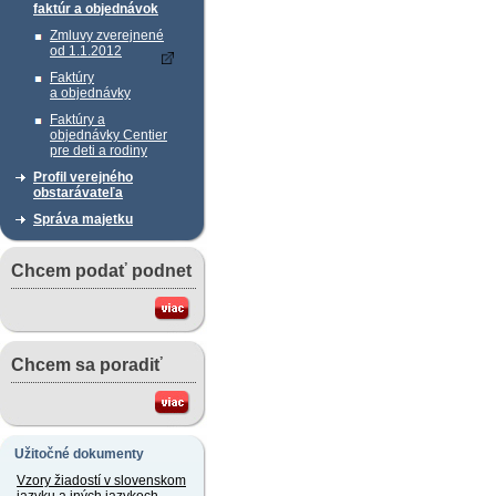
faktúr a objednávok
Zmluvy zverejnené
od 1.1.2012
Faktúry
a objednávky
Faktúry a
objednávky Centier
pre deti a rodiny
Profil verejného
obstarávateľa
Správa majetku
Chcem podať podnet
Chcem sa poradiť
Užitočné dokumenty
Vzory žiadostí v slovenskom