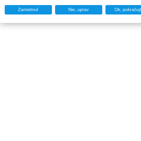
Zamietnuť
Nie, uprav
Ok, pokračuj