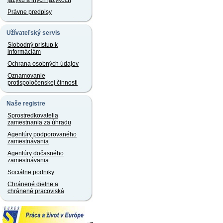
jazyku a iných jazykoch
Právne predpisy
Užívateľský servis
Slobodný prístup k
informáciám
Ochrana osobných údajov
Oznamovanie
protispoločenskej činnosti
Naše registre
Sprostredkovatelia
zamestnania za úhradu
Agentúry podporovaného
zamestnávania
Agentúry dočasného
zamestnávania
Sociálne podniky
Chránené dielne a
chránené pracoviská