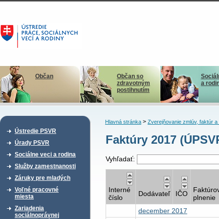
Občan
Občan so
Sociál
zdravotným
a rodi
postihnutím
>
Hlavná stránka
Zverejňovanie zmlúv, faktúr 
Ústredie PSVR
Faktúry 2017 (ÚPSV
Úrady PSVR
Sociálne veci a rodina
Vyhľadať:
Služby zamestnanosti
Záruky pre mladých
Interné
Faktúro
Voľné pracovné
Dodávateľ
IČO
miesta
číslo
plnenie
Zariadenia
december 2017
sociálnoprávnej