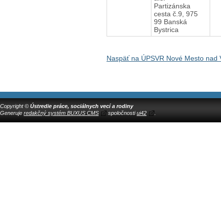
Partizánska
cesta č.9, 975
99 Banská
Bystrica
Naspäť na ÚPSVR Nové Mesto nad
Copyright ©
Ústredie práce, sociálnych vecí a rodiny
Generuje
redakčný systém BUXUS CMS
spoločnosti
ui42
.