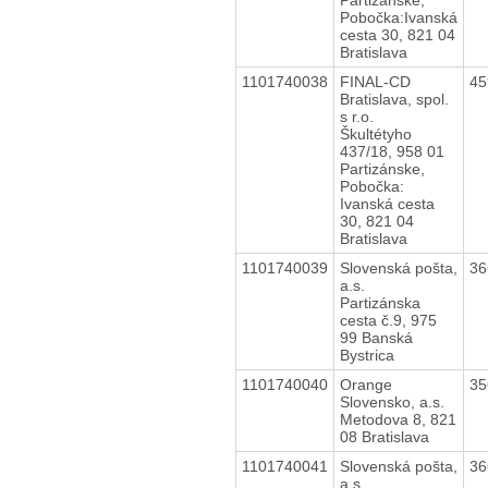
Pobočka:Ivanská
cesta 30, 821 04
Bratislava
1101740038
FINAL-CD
45
Bratislava, spol.
s r.o.
Škultétyho
437/18, 958 01
Partizánske,
Pobočka:
Ivanská cesta
30, 821 04
Bratislava
1101740039
Slovenská pošta,
36
a.s.
Partizánska
cesta č.9, 975
99 Banská
Bystrica
1101740040
Orange
35
Slovensko, a.s.
Metodova 8, 821
08 Bratislava
1101740041
Slovenská pošta,
36
a.s.