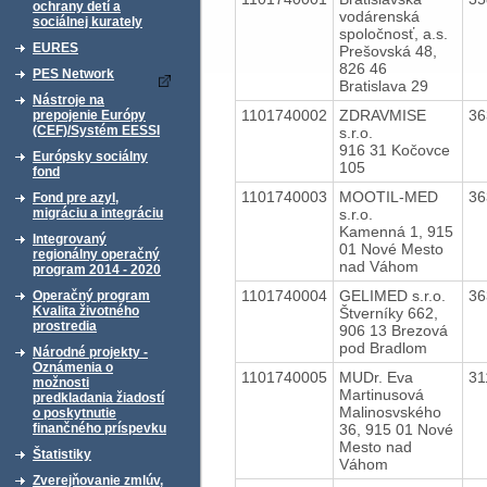
ochrany detí a
vodárenská
sociálnej kurately
spoločnosť, a.s.
EURES
Prešovská 48,
826 46
PES Network
Bratislava 29
Nástroje na
1101740002
ZDRAVMISE
36
prepojenie Európy
(CEF)/Systém EESSI
s.r.o.
916 31 Kočovce
Európsky sociálny
105
fond
1101740003
MOOTIL-MED
36
Fond pre azyl,
s.r.o.
migráciu a integráciu
Kamenná 1, 915
Integrovaný
01 Nové Mesto
regionálny operačný
nad Váhom
program 2014 - 2020
1101740004
GELIMED s.r.o.
36
Operačný program
Kvalita životného
Štverníky 662,
prostredia
906 13 Brezová
pod Bradlom
Národné projekty -
Oznámenia o
1101740005
MUDr. Eva
31
možnosti
Martinusová
predkladania žiadostí
Malinosvského
o poskytnutie
36, 915 01 Nové
finančného príspevku
Mesto nad
Štatistiky
Váhom
Zverejňovanie zmlúv,