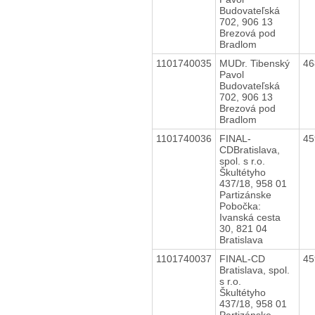
Budovateľská
702, 906 13
Brezová pod
Bradlom
1101740035
MUDr. Tibenský
46
Pavol
Budovateľská
702, 906 13
Brezová pod
Bradlom
1101740036
FINAL-
45
CDBratislava,
spol. s r.o.
Škultétyho
437/18, 958 01
Partizánske
Pobočka:
Ivanská cesta
30, 821 04
Bratislava
1101740037
FINAL-CD
45
Bratislava, spol.
s r.o.
Škultétyho
437/18, 958 01
Partizánske,