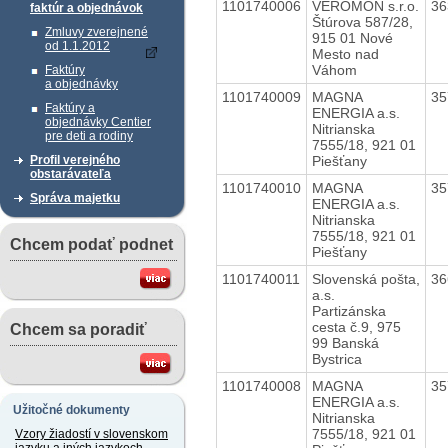
1101740006
VEROMON s.r.o.
36
faktúr a objednávok
Štúrova 587/28,
Zmluvy zverejnené
915 01 Nové
od 1.1.2012
Mesto nad
Váhom
Faktúry
a objednávky
1101740009
MAGNA
35
Faktúry a
ENERGIA a.s.
objednávky Centier
Nitrianska
pre deti a rodiny
7555/18, 921 01
Piešťany
Profil verejného
obstarávateľa
1101740010
MAGNA
35
Správa majetku
ENERGIA a.s.
Nitrianska
7555/18, 921 01
Chcem podať podnet
Piešťany
1101740011
Slovenská pošta,
36
a.s.
Partizánska
cesta č.9, 975
Chcem sa poradiť
99 Banská
Bystrica
1101740008
MAGNA
35
ENERGIA a.s.
Užitočné dokumenty
Nitrianska
7555/18, 921 01
Vzory žiadostí v slovenskom