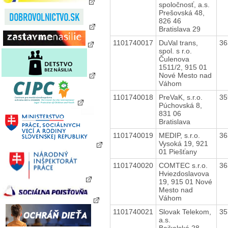
spoločnosť, a.s.
Prešovská 48,
826 46
Bratislava 29
1101740017
DuVal trans,
36
spol. s r.o.
Čulenova
1511/2, 915 01
Nové Mesto nad
Váhom
1101740018
PreVaK, s.r.o.
35
Púchovská 8,
831 06
Bratislava
1101740019
MEDIP, s.r.o.
36
Vysoká 19, 921
01 Piešťany
1101740020
COMTEC s.r.o.
36
Hviezdoslavova
19, 915 01 Nové
Mesto nad
Váhom
1101740021
Slovak Telekom,
35
a.s.
Bajkalská 28,