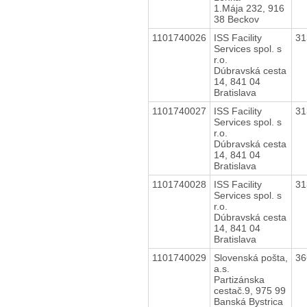
1.Mája 232, 916
38 Beckov
1101740026
ISS Facility
31
Services spol. s
r.o.
Dúbravská cesta
14, 841 04
Bratislava
1101740027
ISS Facility
31
Services spol. s
r.o.
Dúbravská cesta
14, 841 04
Bratislava
1101740028
ISS Facility
31
Services spol. s
r.o.
Dúbravská cesta
14, 841 04
Bratislava
1101740029
Slovenská pošta,
36
a.s.
Partizánska
cestač.9, 975 99
Banská Bystrica