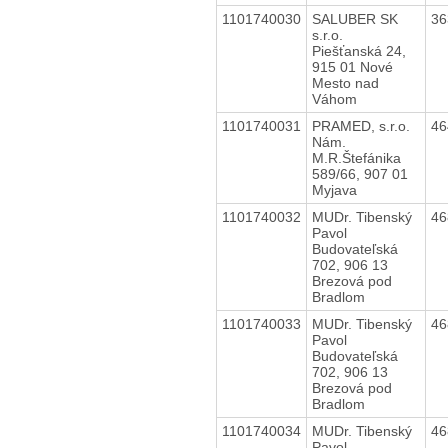
1101740030
SALUBER SK
36
s.r.o.
Piešťanská 24,
915 01 Nové
Mesto nad
Váhom
1101740031
PRAMED, s.r.o.
46
Nám.
M.R.Štefánika
589/66, 907 01
Myjava
1101740032
MUDr. Tibenský
46
Pavol
Budovateľská
702, 906 13
Brezová pod
Bradlom
1101740033
MUDr. Tibenský
46
Pavol
Budovateľská
702, 906 13
Brezová pod
Bradlom
1101740034
MUDr. Tibenský
46
Pavol