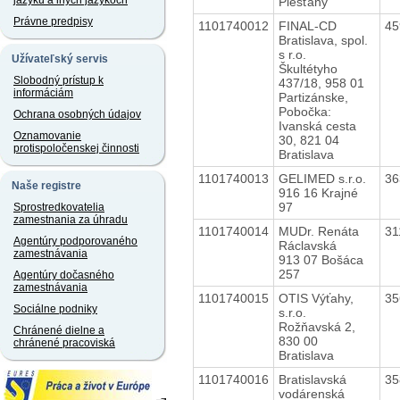
jazyku a iných jazykoch
Piešťany
Právne predpisy
1101740012
FINAL-CD
45
Bratislava, spol.
s r.o.
Užívateľský servis
Škultétyho
Slobodný prístup k
437/18, 958 01
informáciám
Partizánske,
Pobočka:
Ochrana osobných údajov
Ivanská cesta
Oznamovanie
30, 821 04
protispoločenskej činnosti
Bratislava
1101740013
GELIMED s.r.o.
36
Naše registre
916 16 Krajné
97
Sprostredkovatelia
zamestnania za úhradu
1101740014
MUDr. Renáta
31
Agentúry podporovaného
Ráclavská
zamestnávania
913 07 Bošáca
257
Agentúry dočasného
zamestnávania
1101740015
OTIS Výťahy,
35
Sociálne podniky
s.r.o.
Rožňavská 2,
Chránené dielne a
830 00
chránené pracoviská
Bratislava
1101740016
Bratislavská
35
vodárenská