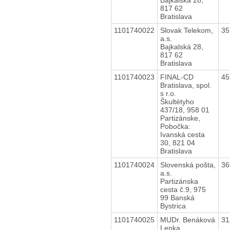
817 62
Bratislava
1101740022
Slovak Telekom,
35
a.s.
Bajkalská 28,
817 62
Bratislava
1101740023
FINAL-CD
45
Bratislava, spol.
s r.o.
Škultétyho
437/18, 958 01
Partizánske,
Pobočka:
Ivanská cesta
30, 821 04
Bratislava
1101740024
Slovenská pošta,
36
a.s.
Partizánska
cesta č.9, 975
99 Banská
Bystrica
1101740025
MUDr. Benáková
31
Lenka