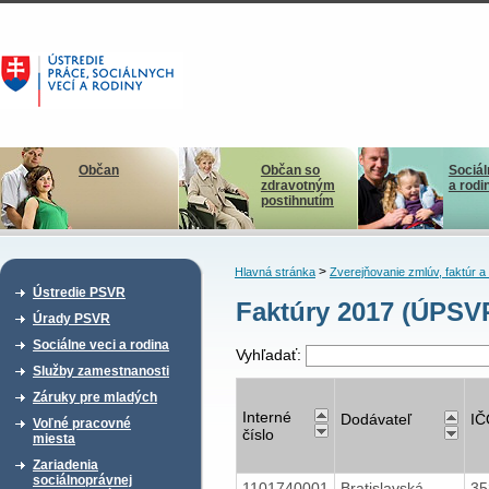
Občan
Občan so
Sociál
zdravotným
a rodi
postihnutím
>
Hlavná stránka
Zverejňovanie zmlúv, faktúr 
Ústredie PSVR
Faktúry 2017 (ÚPSV
Úrady PSVR
Sociálne veci a rodina
Vyhľadať:
Služby zamestnanosti
Záruky pre mladých
Interné
Dodávateľ
IČ
Voľné pracovné
číslo
miesta
Zariadenia
sociálnoprávnej
1101740001
Bratislavská
35