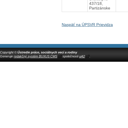
437/18,
Partizánske
Naspäť na ÚPSVR Prievidza
Copyright ©
Ústredie práce, sociálnych vecí a rodiny
Generuje
redakčný systém BUXUS CMS
spoločnosti
ui42
.