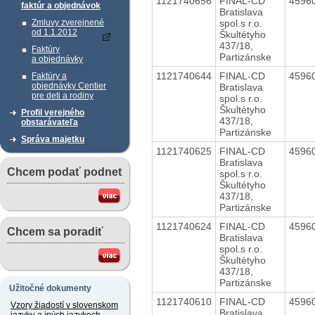
1121740656
FINAL-CD
4596
faktúr a objednávok
Bratislava
spol.s r.o.
Zmluvy zverejnené
od 1.1.2012
Škultétyho
437/18,
Faktúry
Partizánske
a objednávky
1121740644
FINAL-CD
4596
Faktúry a
objednávky Centier
Bratislava
pre deti a rodiny
spol.s r.o.
Škultétyho
Profil verejného
437/18,
obstarávateľa
Partizánske
Správa majetku
1121740625
FINAL-CD
4596
Bratislava
Chcem podať podnet
spol.s r.o.
Škultétyho
437/18,
Partizánske
1121740624
FINAL-CD
4596
Chcem sa poradiť
Bratislava
spol.s r.o.
Škultétyho
437/18,
Partizánske
Užitočné dokumenty
1121740610
FINAL-CD
4596
Vzory žiadostí v slovenskom
Bratislava