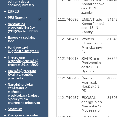
ochrany detí a
Komárňanská
sociálnej kurately
ces.13 N.
EURES
Zámky
PES Network
1121740595
EMBA Trade
3414
Komárňanská
Nástroje na
ces. 13, N.
prepojenie Európy
(CEF)/Systém EESSI
Zámky
Európsky sociálny
1121740471
Wolters
3134
fond
Kluwer, s.r.o.
Mlynské nivy
Fond pre azyl,
48
migráciu a integráciu
Integrovaný
1121740013
StVPS, a.s.
3664
regionálny operačný
Partizánska
program 2014 - 2020
cesta 5, B.
Bystrica
Operačný program
Kvalita životného
1121740646
Ďurina
4083
prostredia
František
Národné projekty -
Hasičská 3,
Oznámenia o
PD
možnosti
predkladania žiadostí
1121740457
EKOSAL -
3160
o poskytnutie
energy, s.r.o.
finančného príspevku
Námestie Š.
Štatistiky
Moyzesa 5
Zverejňovanie zmlúv,