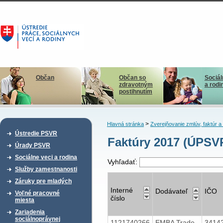
Občan
Občan so
Sociál
zdravotným
a rodi
postihnutím
>
Hlavná stránka
Zverejňovanie zmlúv, faktúr 
Ústredie PSVR
Faktúry 2017 (ÚPSVR
Úrady PSVR
Sociálne veci a rodina
Vyhľadať:
Služby zamestnanosti
Záruky pre mladých
Interné
Dodávateľ
IČO
Voľné pracovné
číslo
miesta
Zariadenia
sociálnoprávnej
1121740266
EMBA Trade
3414