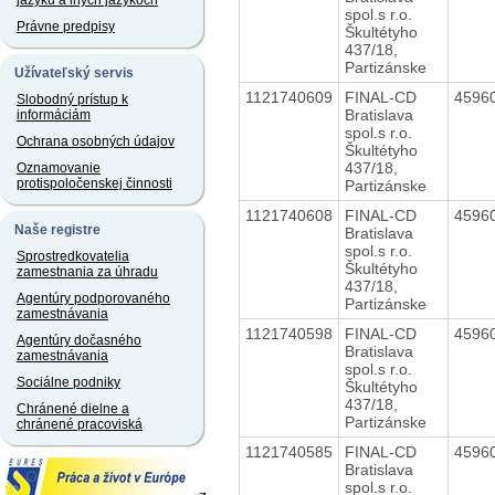
jazyku a iných jazykoch
spol.s r.o.
Právne predpisy
Škultétyho
437/18,
Partizánske
Užívateľský servis
1121740609
FINAL-CD
4596
Slobodný prístup k
Bratislava
informáciám
spol.s r.o.
Ochrana osobných údajov
Škultétyho
437/18,
Oznamovanie
protispoločenskej činnosti
Partizánske
1121740608
FINAL-CD
4596
Naše registre
Bratislava
spol.s r.o.
Sprostredkovatelia
Škultétyho
zamestnania za úhradu
437/18,
Agentúry podporovaného
Partizánske
zamestnávania
1121740598
FINAL-CD
4596
Agentúry dočasného
Bratislava
zamestnávania
spol.s r.o.
Sociálne podniky
Škultétyho
437/18,
Chránené dielne a
Partizánske
chránené pracoviská
1121740585
FINAL-CD
4596
Bratislava
spol.s r.o.