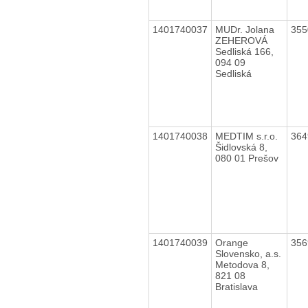
1401740037
MUDr. Jolana
35
ZEHEROVÁ
Sedliská 166,
094 09
Sedliská
1401740038
MEDTIM s.r.o.
36
Šidlovská 8,
080 01 Prešov
1401740039
Orange
35
Slovensko, a.s.
Metodova 8,
821 08
Bratislava