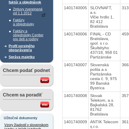
faktúr a objednávok
1401740005
SLOVNAFT,
31
Zmluvy zverejnené
a.s.
od 1.1.2012
Vlčie hrdlo 1,
Faktúry
82 412
a objednávky
Bratislava
Faktúry a
1401740006
FINAL - CD
45
objednávky Centier
Bratislava,
pre deti a rodiny
spol. s r.o.
Profil verejného
Škultétyho
obstarávateľa
437/18, 958 01
Partizánske
Správa majetku
1401740007
Slovenská
36
pošta a.s.
Chcem podať podnet
Partizánska
cesta č. 9, 975
99 Banská
Bystrica
Chcem sa poradiť
1401740008
Slovak
35
Telekom, a.s.
Bajkalská 28,
81762
Bratislava
Užitočné dokumenty
1401740009
ANTIK Telecom
36
Vzory žiadostí v slovenskom
s.r.o.