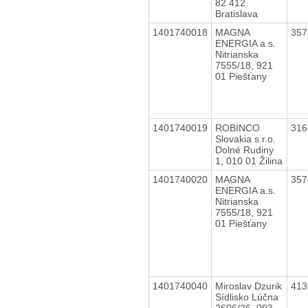
82 412
Bratislava
1401740018
MAGNA
35
ENERGIA a.s.
Nitrianska
7555/18, 921
01 Piešťany
1401740019
ROBINCO
31
Slovakia s.r.o.
Dolné Rudiny
1, 010 01 Žilina
1401740020
MAGNA
35
ENERGIA a.s.
Nitrianska
7555/18, 921
01 Piešťany
1401740040
Miroslav Dzurik
41
Sídlisko Lúčna
2606/26, 093