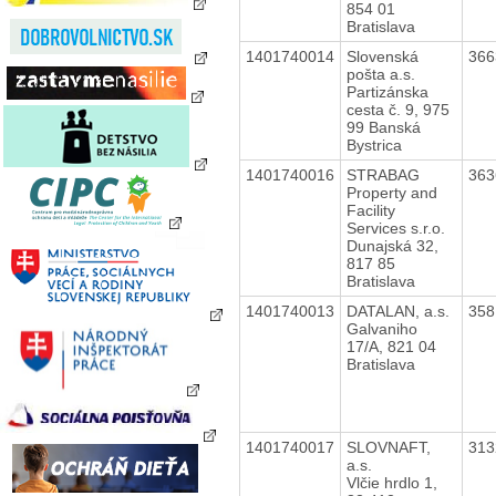
854 01
Bratislava
1401740014
Slovenská
36
pošta a.s.
Partizánska
cesta č. 9, 975
99 Banská
Bystrica
1401740016
STRABAG
36
Property and
Facility
Services s.r.o.
Dunajská 32,
817 85
Bratislava
1401740013
DATALAN, a.s.
35
Galvaniho
17/A, 821 04
Bratislava
1401740017
SLOVNAFT,
31
a.s.
Vlčie hrdlo 1,