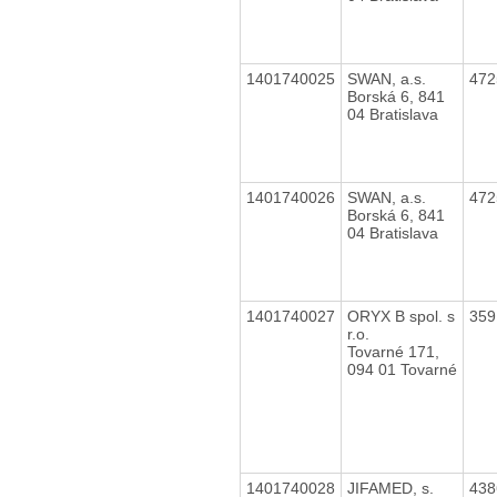
1401740025
SWAN, a.s.
47
Borská 6, 841
04 Bratislava
1401740026
SWAN, a.s.
47
Borská 6, 841
04 Bratislava
1401740027
ORYX B spol. s
35
r.o.
Tovarné 171,
094 01 Tovarné
1401740028
JIFAMED, s.
43