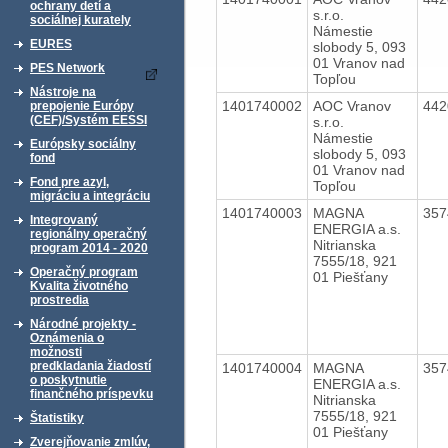
ochrany detí a
s.r.o.
sociálnej kurately
Námestie
EURES
slobody 5, 093
01 Vranov nad
PES Network
Topľou
Nástroje na
1401740002
AOC Vranov
44
prepojenie Európy
(CEF)/Systém EESSI
s.r.o.
Námestie
Európsky sociálny
slobody 5, 093
fond
01 Vranov nad
Fond pre azyl,
Topľou
migráciu a integráciu
1401740003
MAGNA
35
Integrovaný
ENERGIA a.s.
regionálny operačný
Nitrianska
program 2014 - 2020
7555/18, 921
Operačný program
01 Piešťany
Kvalita životného
prostredia
Národné projekty -
Oznámenia o
možnosti
predkladania žiadostí
1401740004
MAGNA
35
o poskytnutie
ENERGIA a.s.
finančného príspevku
Nitrianska
7555/18, 921
Štatistiky
01 Piešťany
Zverejňovanie zmlúv,