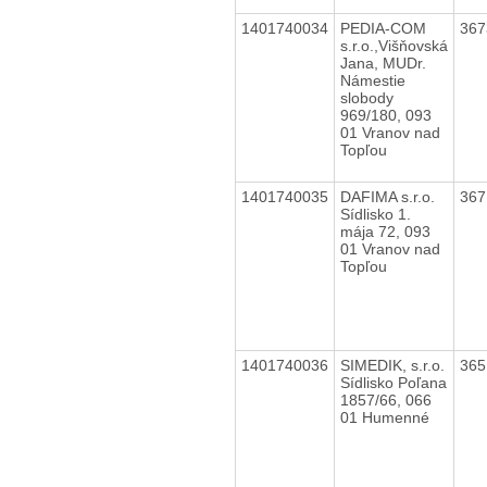
1401740034
PEDIA-COM
36
s.r.o.,Višňovská
Jana, MUDr.
Námestie
slobody
969/180, 093
01 Vranov nad
Topľou
1401740035
DAFIMA s.r.o.
36
Sídlisko 1.
mája 72, 093
01 Vranov nad
Topľou
1401740036
SIMEDIK, s.r.o.
36
Sídlisko Poľana
1857/66, 066
01 Humenné