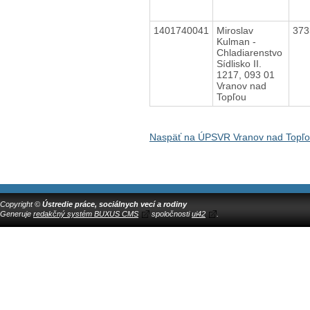
1401740041
Miroslav
37
Kulman -
Chladiarenstvo
Sídlisko II.
1217, 093 01
Vranov nad
Topľou
Naspäť na ÚPSVR Vranov nad Topľ
Copyright ©
Ústredie práce, sociálnych vecí a rodiny
Generuje
redakčný systém BUXUS CMS
spoločnosti
ui42
.