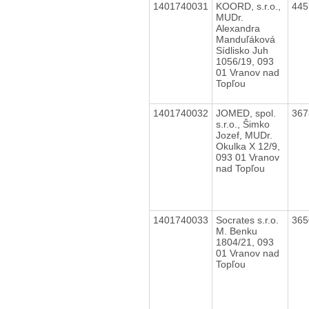
1401740031
KOORD, s.r.o.,
44
MUDr.
Alexandra
Manduľáková
Sídlisko Juh
1056/19, 093
01 Vranov nad
Topľou
1401740032
JOMED, spol.
36
s.r.o., Šimko
Jozef, MUDr.
Okulka X 12/9,
093 01 Vranov
nad Topľou
1401740033
Socrates s.r.o.
36
M. Benku
1804/21, 093
01 Vranov nad
Topľou