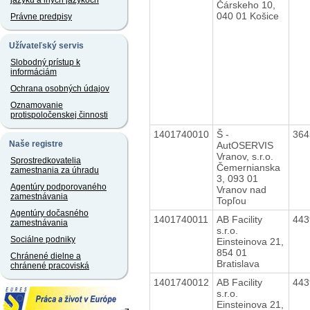
jazyku a iných jazykoch
Čárskeho 10,
040 01 Košice
Právne predpisy
Užívateľský servis
Slobodný prístup k
informáciám
Ochrana osobných údajov
Oznamovanie
protispoločenskej činnosti
1401740010
Š -
36
Naše registre
AutOSERVIS
Vranov, s.r.o.
Sprostredkovatelia
Čemernianska
zamestnania za úhradu
3, 093 01
Agentúry podporovaného
Vranov nad
zamestnávania
Topľou
Agentúry dočasného
1401740011
AB Facility
44
zamestnávania
s.r.o.
Sociálne podniky
Einsteinova 21,
854 01
Chránené dielne a
Bratislava
chránené pracoviská
1401740012
AB Facility
44
s.r.o.
Einsteinova 21,