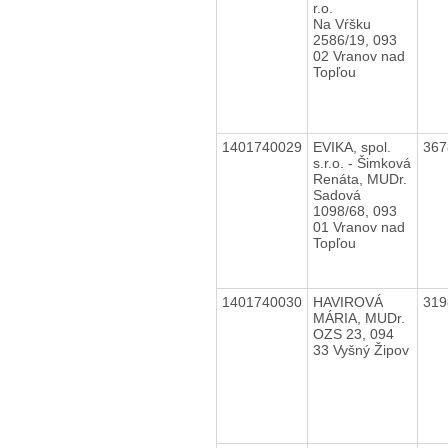
r.o.
Na Vŕšku
2586/19, 093
02 Vranov nad
Topľou
1401740029
EVIKA, spol.
36
s.r.o. - Šimková
Renáta, MUDr.
Sadová
1098/68, 093
01 Vranov nad
Topľou
1401740030
HAVIROVÁ
31
MÁRIA, MUDr.
OZS 23, 094
33 Vyšný Žipov