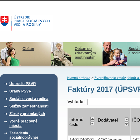
Občan
Občan so
Sociál
zdravotným
a rodi
postihnutím
>
Hlavná stránka
Zverejňovanie zmlúv, faktúr 
Ústredie PSVR
Faktúry 2017 (ÚPSV
Úrady PSVR
Sociálne veci a rodina
Vyhľadať:
Služby zamestnanosti
Záruky pre mladých
Interné
Dodávateľ
IČO
Voľné pracovné
číslo
miesta
Zariadenia
sociálnoprávnej
1401740001
AOC Vranov
44