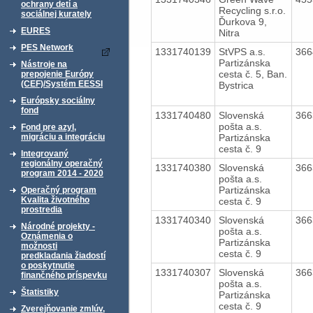
ochrany detí a
Recycling s.r.o.
sociálnej kurately
Ďurkova 9,
EURES
Nitra
PES Network
1331740139
StVPS a.s.
36
Partizánska
Nástroje na
cesta č. 5, Ban.
prepojenie Európy
(CEF)/Systém EESSI
Bystrica
Európsky sociálny
fond
1331740480
Slovenská
36
pošta a.s.
Fond pre azyl,
Partizánska
migráciu a integráciu
cesta č. 9
Integrovaný
regionálny operačný
1331740380
Slovenská
36
program 2014 - 2020
pošta a.s.
Partizánska
Operačný program
Kvalita životného
cesta č. 9
prostredia
1331740340
Slovenská
36
Národné projekty -
pošta a.s.
Oznámenia o
Partizánska
možnosti
cesta č. 9
predkladania žiadostí
o poskytnutie
1331740307
Slovenská
36
finančného príspevku
pošta a.s.
Štatistiky
Partizánska
cesta č. 9
Zverejňovanie zmlúv,