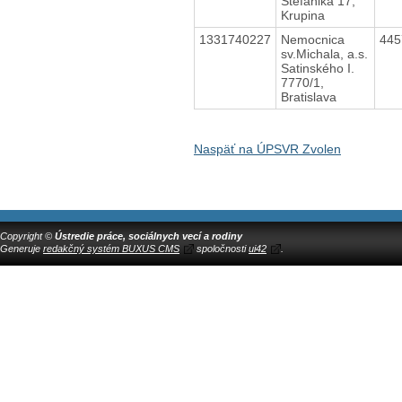
Štefánika 17,
Krupina
1331740227
Nemocnica
44
sv.Michala, a.s.
Satinského I.
7770/1,
Bratislava
Naspäť na ÚPSVR Zvolen
Copyright ©
Ústredie práce, sociálnych vecí a rodiny
Generuje
redakčný systém BUXUS CMS
spoločnosti
ui42
.