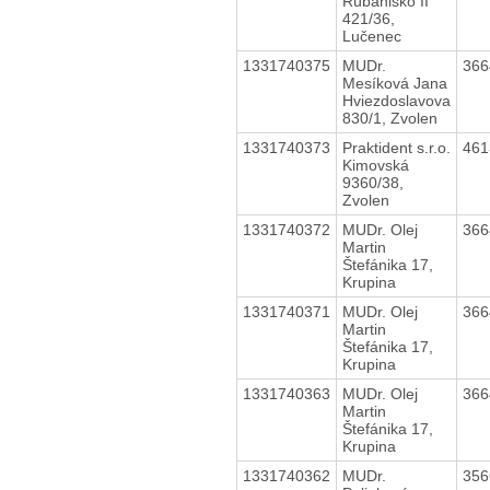
Rúbanisko II
421/36,
Lučenec
1331740375
MUDr.
36
Mesíková Jana
Hviezdoslavova
830/1, Zvolen
1331740373
Praktident s.r.o.
46
Kimovská
9360/38,
Zvolen
1331740372
MUDr. Olej
36
Martin
Štefánika 17,
Krupina
1331740371
MUDr. Olej
36
Martin
Štefánika 17,
Krupina
1331740363
MUDr. Olej
36
Martin
Štefánika 17,
Krupina
1331740362
MUDr.
35