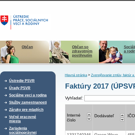
Občan
Občan so
Sociál
zdravotným
a rodi
postihnutím
>
Hlavná stránka
Zverejňovanie zmlúv, faktúr 
Ústredie PSVR
Faktúry 2017 (ÚPSV
Úrady PSVR
Sociálne veci a rodina
Vyhľadať:
Služby zamestnanosti
Záruky pre mladých
Interné
Dodávateľ
IČO
Voľné pracovné
číslo
miesta
Zariadenia
sociálnoprávnej
1331740346
Green Wave
45