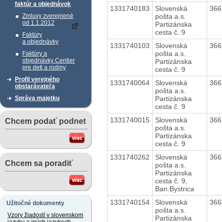
faktúr a objednávok
1331740183
Slovenská
36
pošta a.s.
Zmluvy zverejnené
od 1.1.2012
Partizánska
cesta č. 9
Faktúry
a objednávky
1331740103
Slovenská
36
pošta a.s.
Faktúry a
objednávky Centier
Partizánska
pre deti a rodiny
cesta č. 9
Profil verejného
1331740064
Slovenská
36
obstarávateľa
pošta a.s.
Partizánska
Správa majetku
cesta č. 9
1331740015
Slovenská
36
Chcem podať podnet
pošta a.s.
Partizánska
cesta č. 9
1331740262
Slovenská
36
Chcem sa poradiť
pošta a.s.
Partizánska
cesta č. 9,
Ban.Bystrica
1331740154
Slovenská
36
Užitočné dokumenty
pošta a.s.
Vzory žiadostí v slovenskom
Partizánska