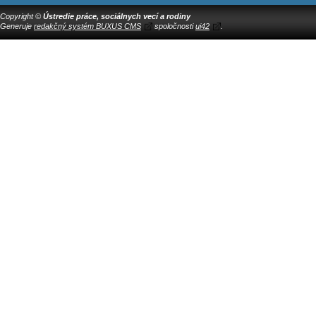
Copyright ©
Ústredie práce, sociálnych vecí a rodiny
Generuje
redakčný systém BUXUS CMS
spoločnosti
ui42
.