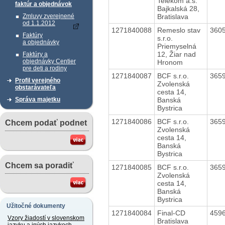
Telekom a.s.
faktúr a objednávok
Bajkalská 28,
Bratislava
Zmluvy zverejnené
od 1.1.2012
1271840088
Remeslo stav
360
Faktúry
s.r.o.
a objednávky
Priemyselná
12, Žiar nad
Faktúry a
objednávky Centier
Hronom
pre deti a rodiny
1271840087
BCF s.r.o.
365
Profil verejného
Zvolenská
obstarávateľa
cesta 14,
Banská
Správa majetku
Bystrica
1271840086
BCF s.r.o.
365
Chcem podať podnet
Zvolenská
cesta 14,
Banská
Bystrica
Chcem sa poradiť
1271840085
BCF s.r.o.
365
Zvolenská
cesta 14,
Banská
Bystrica
Užitočné dokumenty
1271840084
Final-CD
459
Vzory žiadostí v slovenskom
Bratislava