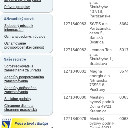
jazyku a iných jazykoch
s.r.o.
Škultétyho
Právne predpisy
437/18,
Partizánske
Užívateľský servis
1271840083
StVPS a.s.
366
Slobodný prístup k
Partizánska
informáciám
cesta 5,
Ochrana osobných údajov
Banská
Bystrica
Oznamovanie
protispoločenskej činnosti
1271840082
Lexman Ten
501
s.r.o.
Škultétyho 1,
Naše registre
Bratislava
Sprostredkovatelia
zamestnania za úhradu
1271840081
Magna
357
energia a.s.
Agentúry podporovaného
Nitrianska
zamestnávania
7555/18,
Agentúry dočasného
Piešťany
zamestnávania
1271840080
Mestský
006
Sociálne podniky
bytový podnik
Chránené dielne a
Dolná 49/21,
chránené pracoviská
Kremnica
1271840079
Mestský
006
bytový podnik
Dolná 49/21,