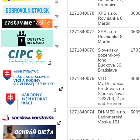
Kremnica
1271840078
XPS s.r.o.
363
Rovnianka 8,
Martin
1271840077
XPS s.r.o.
363
Rovnianka 8,
Martin
1271840076
Slovenský
173
pozemkový
fond
Búdkova 36,
Bratislava
1271840075
VLD-
456
MUDr.Ľubica
Brodová s.r.o.
Sládkovičova
13/2703, Žiar
nad Hronom
1271840074
DH-MED s.r.o.
503
Ladomerská
Vieska 151