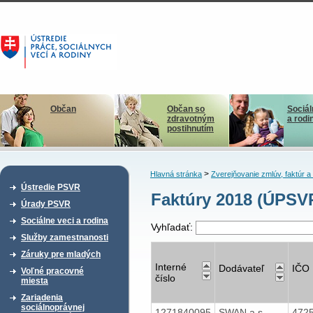
Občan
Občan so
Sociál
zdravotným
a rodi
postihnutím
>
Hlavná stránka
Zverejňovanie zmlúv, faktúr 
Ústredie PSVR
Faktúry 2018 (ÚPSV
Úrady PSVR
Sociálne veci a rodina
Vyhľadať:
Služby zamestnanosti
Záruky pre mladých
Interné
Dodávateľ
IČO
Voľné pracovné
číslo
miesta
Zariadenia
sociálnoprávnej
1271840095
SWAN a.s.
472