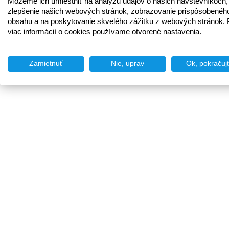
Môžeme ich umiestniť na analýzu údajov o našich návštevníkoch,
zlepšenie našich webových stránok, zobrazovanie prispôsobenéh
obsahu a na poskytovanie skvelého zážitku z webových stránok. 
viac informácií o cookies používame otvorené nastavenia.
Zamietnuť
Nie, uprav
Ok, pokračuj