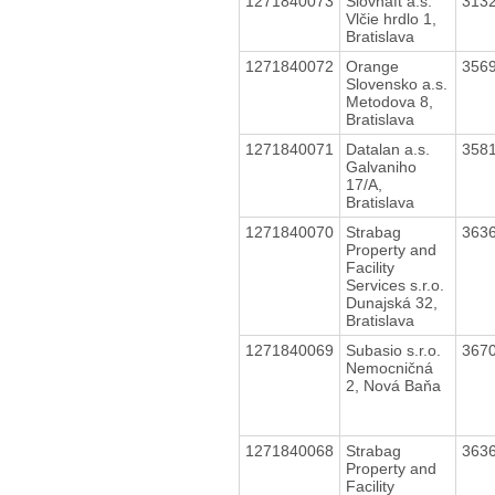
1271840073
Slovnaft a.s.
313
Vlčie hrdlo 1,
Bratislava
1271840072
Orange
356
Slovensko a.s.
Metodova 8,
Bratislava
1271840071
Datalan a.s.
358
Galvaniho
17/A,
Bratislava
1271840070
Strabag
363
Property and
Facility
Services s.r.o.
Dunajská 32,
Bratislava
1271840069
Subasio s.r.o.
367
Nemocničná
2, Nová Baňa
1271840068
Strabag
363
Property and
Facility