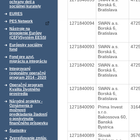
ochrany detí a
Borská 6,
sociálnej kurately
Bratislava
EURES
PES Network
1271840094
SWAN a.s.
472
Borská 6,
Nástroje na
Bratislava
prepojenie Európy
(CEF)/Systém EESSI
Európsky sociálny
1271840093
SWAN a.s.
472
fond
Borská 6,
Bratislava
Fond pre azyl,
migráciu a integráciu
1271840092
SWAN a.s.
472
Integrovaný
Borská 6,
regionálny operačný
Bratislava
program 2014 - 2020
Operačný program
1271840091
SWAN a.s.
472
Kvalita životného
Borská 6,
prostredia
Bratislava
Národné projekty -
Oznámenia o
1271840090
Prima Invest
316
možnosti
s.r.o.
predkladania žiadostí
Bakossova 60,
o poskytnutie
Banská
finančného príspevku
Bystrica
Štatistiky
1271840089
Slovak
357
Zverejňovanie zmlúv,