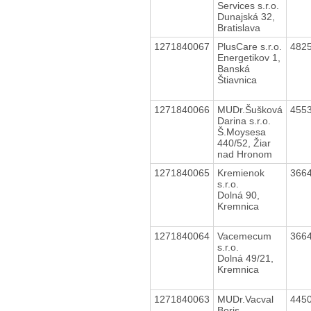
Services s.r.o.
Dunajská 32,
Bratislava
1271840067
PlusCare s.r.o.
482
Energetikov 1,
Banská
Štiavnica
1271840066
MUDr.Šušková
455
Darina s.r.o.
Š.Moysesa
440/52, Žiar
nad Hronom
1271840065
Kremienok
366
s.r.o.
Dolná 90,
Kremnica
1271840064
Vacemecum
366
s.r.o.
Dolná 49/21,
Kremnica
1271840063
MUDr.Vacval
445
Boris