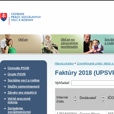
Občan
Občan so
Sociál
zdravotným
a rodi
postihnutím
>
Hlavná stránka
Zverejňovanie zmlúv, faktúr 
Ústredie PSVR
Faktúry 2018 (UPSV
Úrady PSVR
Sociálne veci a rodina
Vyhľadať:
Služby zamestnanosti
Záruky pre mladých
Interné
Dodávateľ
IČO
Voľné pracovné
číslo
miesta
Zariadenia
sociálnoprávnej
1291840304
Green Wave
45