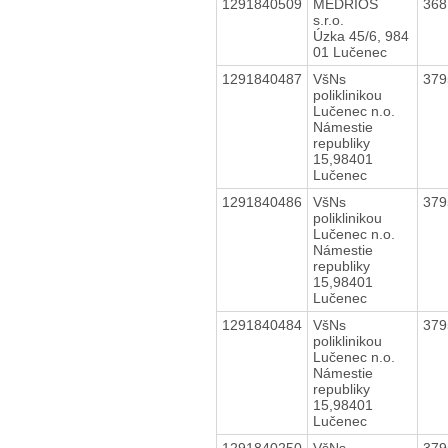
1291840509
MEDRIOS
36
s.r.o.
Úzka 45/6, 984
01 Lučenec
1291840487
VšNs
37
poliklinikou
Lučenec n.o.
Námestie
republiky
15,98401
Lučenec
1291840486
VšNs
37
poliklinikou
Lučenec n.o.
Námestie
republiky
15,98401
Lučenec
1291840484
VšNs
37
poliklinikou
Lučenec n.o.
Námestie
republiky
15,98401
Lučenec
1291840250
VšNs
37