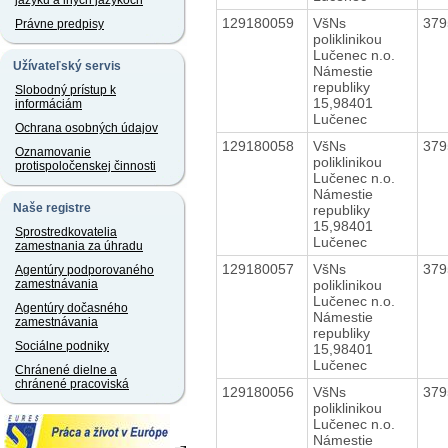
jazyku a iných jazykoch
129180059
VšNs
37
Právne predpisy
poliklinikou
Lučenec n.o.
Užívateľský servis
Námestie
republiky
Slobodný prístup k
15,98401
informáciám
Lučenec
Ochrana osobných údajov
129180058
VšNs
37
Oznamovanie
poliklinikou
protispoločenskej činnosti
Lučenec n.o.
Námestie
Naše registre
republiky
15,98401
Sprostredkovatelia
Lučenec
zamestnania za úhradu
129180057
VšNs
37
Agentúry podporovaného
poliklinikou
zamestnávania
Lučenec n.o.
Agentúry dočasného
Námestie
zamestnávania
republiky
Sociálne podniky
15,98401
Lučenec
Chránené dielne a
chránené pracoviská
129180056
VšNs
37
poliklinikou
Lučenec n.o.
Námestie