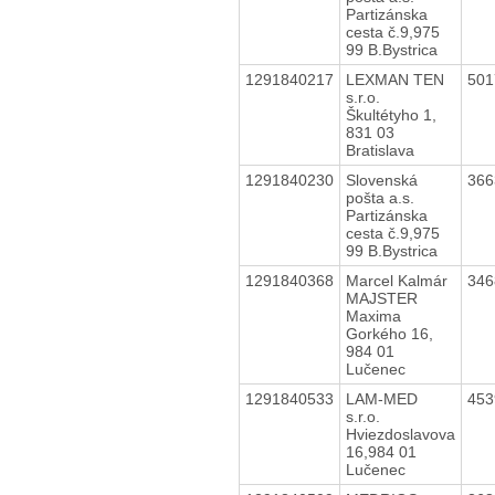
Partizánska
cesta č.9,975
99 B.Bystrica
1291840217
LEXMAN TEN
50
s.r.o.
Škultétyho 1,
831 03
Bratislava
1291840230
Slovenská
36
pošta a.s.
Partizánska
cesta č.9,975
99 B.Bystrica
1291840368
Marcel Kalmár
34
MAJSTER
Maxima
Gorkého 16,
984 01
Lučenec
1291840533
LAM-MED
45
s.r.o.
Hviezdoslavova
16,984 01
Lučenec