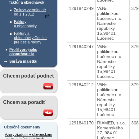
faktúr a objednávok
1291840249
VšNs
37
Zmluvy zverejnené
poliklinikou
od 1.1.2012
Lučenec n.o.
Faktúry
Námestie
a objednávky
republiky
15,98401
Faktúry a
Lučenec
objednávky Centier
pre deti a rodiny
1291840247
VšNs
37
Profil verejného
poliklinikou
obstarávateľa
Lučenec n.o.
Námestie
Správa majetku
republiky
15,98401
Chcem podať podnet
Lučenec
1291840212
VšNs
37
poliklinikou
Lučenec n.o.
Námestie
Chcem sa poradiť
republiky
15,98401
Lučenec
1291840170
RIAMED, s.r.o.
36
Užitočné dokumenty
Komenského
27, 984 01
Vzory žiadostí v slovenskom
Lučenec