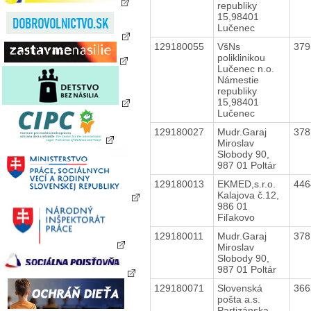
republiky
15,98401
Lučenec
129180055
VšNs
37
poliklinikou
Lučenec n.o.
Námestie
republiky
15,98401
Lučenec
129180027
Mudr.Garaj
37
Miroslav
Slobody 90,
987 01 Poltár
129180013
EKMED,s.r.o.
44
Kalajova č.12,
986 01
Fiľakovo
129180011
Mudr.Garaj
37
Miroslav
Slobody 90,
987 01 Poltár
129180071
Slovenská
36
pošta a.s.
Partizánska