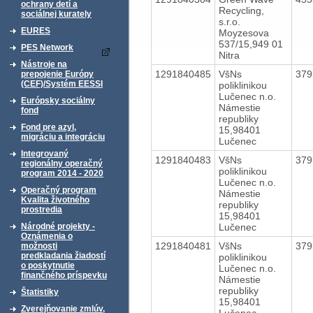
ochrany detí a
Recycling,
sociálnej kurately
s.r.o.
EURES
Moyzesova
537/15,949 01
PES Network
Nitra
Nástroje na
1291840485
VšNs
37
prepojenie Európy
(CEF)/Systém EESSI
poliklinikou
Lučenec n.o.
Európsky sociálny
Námestie
fond
republiky
Fond pre azyl,
15,98401
migráciu a integráciu
Lučenec
Integrovaný
1291840483
VšNs
37
regionálny operačný
poliklinikou
program 2014 - 2020
Lučenec n.o.
Operačný program
Námestie
Kvalita životného
republiky
prostredia
15,98401
Lučenec
Národné projekty -
Oznámenia o
1291840481
VšNs
37
možnosti
predkladania žiadostí
poliklinikou
o poskytnutie
Lučenec n.o.
finančného príspevku
Námestie
republiky
Štatistiky
15,98401
Zverejňovanie zmlúv,
Lučenec