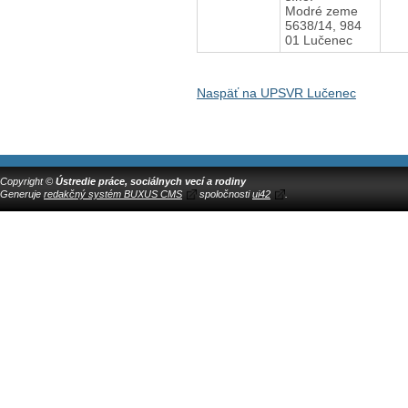
Modré zeme
5638/14, 984
01 Lučenec
Naspäť na UPSVR Lučenec
Copyright ©
Ústredie práce, sociálnych vecí a rodiny
Generuje
redakčný systém BUXUS CMS
spoločnosti
ui42
.