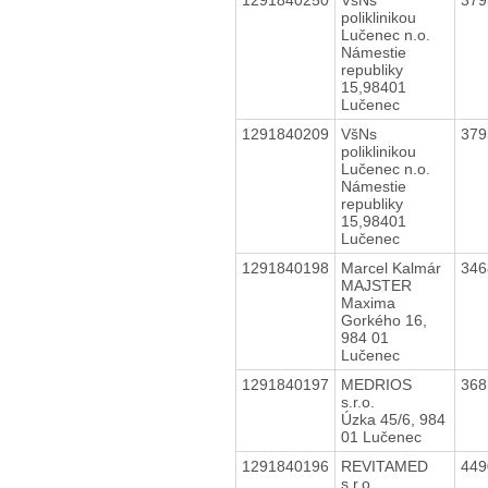
poliklinikou
Lučenec n.o.
Námestie
republiky
15,98401
Lučenec
1291840209
VšNs
37
poliklinikou
Lučenec n.o.
Námestie
republiky
15,98401
Lučenec
1291840198
Marcel Kalmár
34
MAJSTER
Maxima
Gorkého 16,
984 01
Lučenec
1291840197
MEDRIOS
36
s.r.o.
Úzka 45/6, 984
01 Lučenec
1291840196
REVITAMED
44
s.r.o.