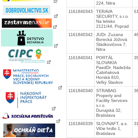
224, Nitra
1161840343
TERAVA
5
SECURITY, s.r.o.
Na letisko
2121/44, Poprad
1161840342
JUDr. Zuzana
4
Borecká Jóžová
Sládkovičova 7,
Nitra
1161840341
PORTÁL
3
SLOVAKIA
PaedDr. Nadežda
Čabiňaková
Horská 810,
Veľký Slavkov
1161840340
STRABAG
3
Property and
Facility Services
s.r.o.
Dunajská 32,
Bratislava
1161840339
SLOVNAFT, a.s.
3
Vlčie hrdlo 1,
Bratislava