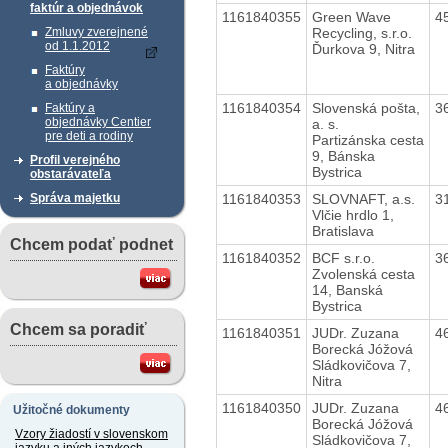
faktúr a objednávok
1161840355
Green Wave
4
Recycling, s.r.o.
Zmluvy zverejnené
od 1.1.2012
Ďurkova 9, Nitra
Faktúry
a objednávky
1161840354
Slovenská pošta,
3
Faktúry a
objednávky Centier
a. s.
pre deti a rodiny
Partizánska cesta
9, Bánska
Profil verejného
Bystrica
obstarávateľa
1161840353
SLOVNAFT, a.s.
3
Správa majetku
Vlčie hrdlo 1,
Bratislava
Chcem podať podnet
1161840352
BCF s.r.o.
3
Zvolenská cesta
14, Banská
Bystrica
Chcem sa poradiť
1161840351
JUDr. Zuzana
4
Borecká Jóžová
Sládkovičova 7,
Nitra
1161840350
JUDr. Zuzana
4
Užitočné dokumenty
Borecká Jóžová
Vzory žiadostí v slovenskom
Sládkovičova 7,