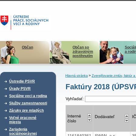
Občan
Občan so
Sociál
zdravotným
a rodi
postihnutím
>
Hlavná stránka
Zverejňovanie zmlúv, faktúr 
Ústredie PSVR
Faktúry 2018 (ÚPSVR
Úrady PSVR
Sociálne veci a rodina
Vyhľadať:
Služby zamestnanosti
Záruky pre mladých
Interné
Dodávateľ
I
Voľné pracovné
číslo
miesta
Zariadenia
sociálnoprávnej
1161840361
SWAN, a.s.
3