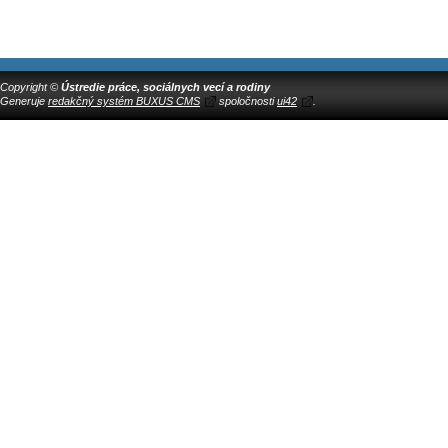
Copyright ©
Ústredie práce, sociálnych vecí a rodiny
Generuje
redakčný systém BUXUS CMS
spoločnosti
ui42
.