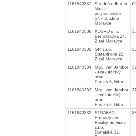
1161840337
Stredná odborná
0
škola
polytechnická
SNP 2, Zlaté
Moravce
1161840336
KOSRO s.r.o.
3
Bernolákova 24,
Zlaté Moravce
1161840335
GP, s.r.o.
3
Štefánikova 22,
Zlaté Moravce
1161840334
Mgr. Ivan Jambor
3
- exekútorský
úrad
Farská 5, Nitra
1161840333
Mgr. Ivan Jambor
3
- exekútorský
úrad
Farská 5, Nitra
1161840332
STRABAG
3
Property and
Facility Services
s.r.o.
Dunajská 32,