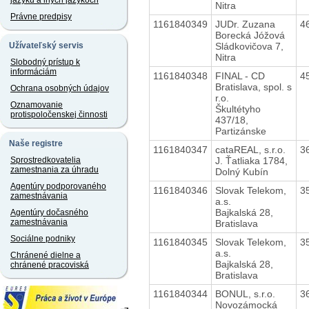
jazyku a iných jazykoch
Nitra
Právne predpisy
1161840349
JUDr. Zuzana
4
Borecká Jóžová
Sládkovičova 7,
Užívateľský servis
Nitra
Slobodný prístup k
informáciám
1161840348
FINAL - CD
4
Bratislava, spol. s
Ochrana osobných údajov
r.o.
Oznamovanie
Škultétyho
protispoločenskej činnosti
437/18,
Partizánske
Naše registre
1161840347
cataREAL, s.r.o.
3
J. Ťatliaka 1784,
Sprostredkovatelia
zamestnania za úhradu
Dolný Kubín
Agentúry podporovaného
1161840346
Slovak Telekom,
3
zamestnávania
a.s.
Bajkalská 28,
Agentúry dočasného
zamestnávania
Bratislava
Sociálne podniky
1161840345
Slovak Telekom,
3
a.s.
Chránené dielne a
Bajkalská 28,
chránené pracoviská
Bratislava
1161840344
BONUL, s.r.o.
3
Novozámocká