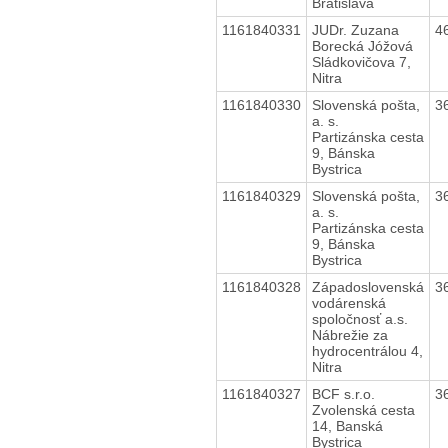
Bratislava
1161840331
JUDr. Zuzana
4
Borecká Jóžová
Sládkovičova 7,
Nitra
1161840330
Slovenská pošta,
3
a. s.
Partizánska cesta
9, Bánska
Bystrica
1161840329
Slovenská pošta,
3
a. s.
Partizánska cesta
9, Bánska
Bystrica
1161840328
Západoslovenská
3
vodárenská
spoločnosť a.s.
Nábrežie za
hydrocentrálou 4,
Nitra
1161840327
BCF s.r.o.
3
Zvolenská cesta
14, Banská
Bystrica