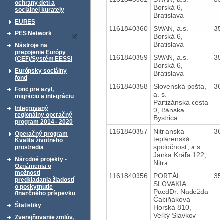
ochrany detí a
Borská 6,
sociálnej kurately
Bratislava
EURES
1161840360
SWAN, a.s.
3
PES Network
Borská 6,
Bratislava
Nástroje na
prepojenie Európy
1161840359
SWAN, a.s.
3
(CEF)/Systém EESSI
Borská 6,
Európsky sociálny
Bratislava
fond
1161840358
Slovenská pošta,
3
Fond pre azyl,
a. s.
migráciu a integráciu
Partizánska cesta
Integrovaný
9, Bánska
regionálny operačný
Bystrica
program 2014 - 2020
1161840357
Nitrianska
3
Operačný program
teplárenská
Kvalita životného
spoločnosť, a.s.
prostredia
Janka Kráľa 122,
Národné projekty -
Nitra
Oznámenia o
možnosti
1161840356
PORTÁL
3
predkladania žiadostí
SLOVAKIA
o poskytnutie
PaedDr. Nadežda
finančného príspevku
Čabiňaková
Štatistiky
Horská 810,
Veľký Slavkov
Zverejňovanie zmlúv,