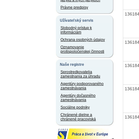
jazyku a iných jazykoch
Právne predpisy
13618
Užívateľský servis
Slobodný prístup k
informáciám
Ochrana osobných údajov
13618
Oznamovanie
protispoločenskej činnosti
Naše registre
13618
Sprostredkovatelia
zamestnania za úhradu
Agentúry podporovaného
zamestnávania
13618
Agentúry dočasného
zamestnávania
Sociálne podniky
Chránené dielne a
13618
chránené pracoviská