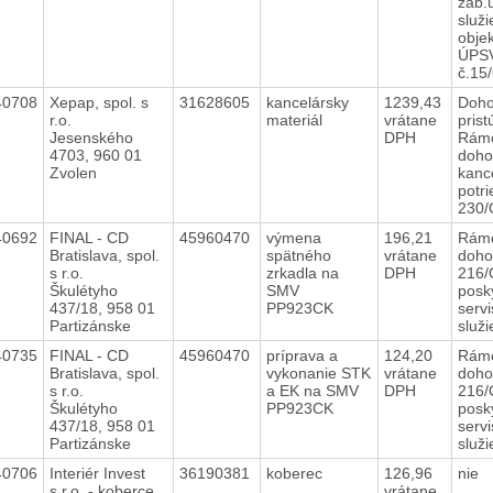
zab.
služi
obje
ÚPS
č.15
40708
Xepap, spol. s
31628605
kancelársky
1239,43
Doho
r.o.
materiál
vrátane
prist
Jesenského
DPH
Rámc
4703, 960 01
doho
Zvolen
kanc
potri
230
40692
FINAL - CD
45960470
výmena
196,21
Rám
Bratislava, spol.
spätného
vrátane
doho
s r.o.
zrkadla na
DPH
216/
Škulétyho
SMV
posk
437/18, 958 01
PP923CK
serv
Partizánske
služ
40735
FINAL - CD
45960470
príprava a
124,20
Rám
Bratislava, spol.
vykonanie STK
vrátane
doho
s r.o.
a EK na SMV
DPH
216/
Škulétyho
PP923CK
posk
437/18, 958 01
serv
Partizánske
služ
40706
Interiér Invest
36190381
koberec
126,96
nie
s.r.o. - koberce
vrátane