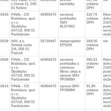
v Úvoze 11, 040
kartotéky
vrátane
01 Košice
DPH
40543
FINAL - CD
45960470
servisná
110,74
Rám
Bratislava, spol.
prehliadka
vrátane
doho
s r.o.
SMV
DPH
216/
Škulétyho
BL073KU
posk
437/18, 958 01
serv
Partizánske
služ
40539
NAY, a.s.
35739487
dataprojektor
349,00
nie
Svitská cesta
EPSON
vrátane
2/A, 058 01
DPH
Poprad
40568
FINAL - CD
45960470
servisná
395,51
Rám
Bratislava, spol.
prehliadka s
vrátane
doho
s r.o.
výmenou
DPH
216/
Škulétyho
filtrov, oleja a
posk
437/18, 958 01
oprava SMV
serv
Partizánske
PP388BH
služ
40614
FINAL - CD
45960470
oprava SMV
91,80
Rám
Bratislava, spol.
PP388BH
vrátane
doho
s r.o.
DPH
216/
Škulétyho
posk
437/18, 958 01
serv
Partizánske
služ