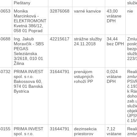
Pieštany
služ
40653
Monika
32876068
varné kanvice
43,00
nie
Marcinková -
vrátane
ELEKTROMONT
DPH
Kvetná 386/12,
058 01 Poprad
40688
Ing. Jakub
42215617
strážne služby
34,44
Zmlu
Moravčík - SBS
24.11.2018
bez DPH
posk
PEGAS
bezp
Seleziánska
služb
3/2618, 010 01
223/
Žilina
40732
PRIMA INVEST
31644791
prenájom
0,024
Real
spol. s r.o.
vstupných
vrátane
zmlu
Bakossova 60,
rohoží PP
DPH
PSVR
974 01 Banská
č.19
Bystrica
k Rá
doho
zab.
služi
obje
ÚPS
č.15
40155
PRIMA INVEST
31644791
dezinsekcia
7,12
Real
spol. s r.o.
priestorov
vrátane
zmlu