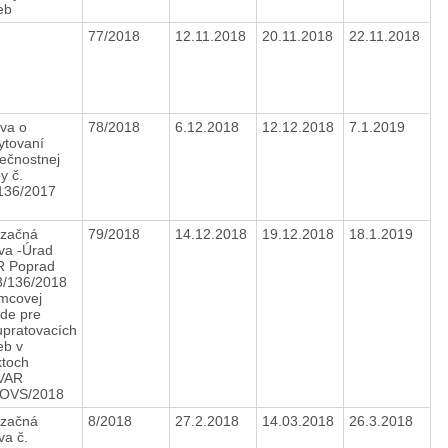
ieb
77/2018
12.11.2018
20.11.2018
22.11.2018
va o
78/2018
6.12.2018
12.12.2018
7.1.2019
ytovaní
ečnostnej
y č.
136/2017
izačná
79/2018
14.12.2018
19.12.2018
18.1.2019
va -Úrad
 Poprad
3/136/2018
mcovej
de pre
upratovacích
eb v
ktoch
VAR
/OVS/2018
izačná
8/2018
27.2.2018
14.03.2018
26.3.2018
va č.