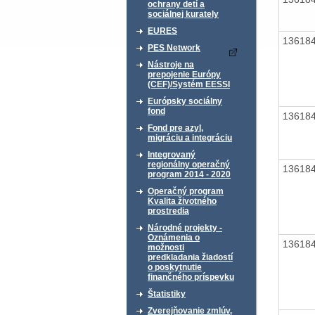
ochrany detí a
sociálnej kurately
EURES
13618
PES Network
Nástroje na
prepojenie Európy
(CEF)/Systém EESSI
Európsky sociálny
fond
13618
Fond pre azyl,
migráciu a integráciu
Integrovaný
regionálny operačný
13618
program 2014 - 2020
Operačný program
Kvalita životného
prostredia
Národné projekty -
Oznámenia o
13618
možnosti
predkladania žiadostí
o poskytnutie
finančného príspevku
Štatistiky
Zverejňovanie zmlúv,