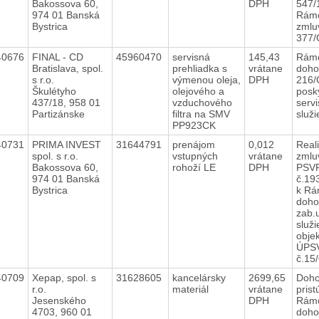
Bakossova 60,
DPH
547/
974 01 Banská
Rámc
Bystrica
zmlu
377
40676
FINAL - CD
45960470
servisná
145,43
Rám
Bratislava, spol.
prehliadka s
vrátane
doho
s r.o.
výmenou oleja,
DPH
216/
Škulétyho
olejového a
posk
437/18, 958 01
vzduchového
serv
Partizánske
filtra na SMV
služ
PP923CK
40731
PRIMA INVEST
31644791
prenájom
0,012
Real
spol. s r.o.
vstupných
vrátane
zmlu
Bakossova 60,
rohoží LE
DPH
PSVR
974 01 Banská
č.19
Bystrica
k Rá
doho
zab.
služi
obje
ÚPS
č.15
40709
Xepap, spol. s
31628605
kancelársky
2699,65
Doho
r.o.
materiál
vrátane
prist
Jesenského
DPH
Rámc
4703, 960 01
doho