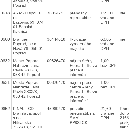
3583/30, 058 01
DPH
Poprad
40618
ARAŠID spol. s
36054241
prenosný
159,99
nie
r.o.
reproduktor
vrátane
Lazovná 69, 974
DPH
01 Banská
Bystrica
40660
Brantner
36444618
likvidácia
63,05
nie
Poprad, s.r.o.
vyradeného
vrátane
Nová 76, 058 01
majetku
DPH
Poprad
40632
Mesto Poprad
00326470
nájom Arény
1,00
Nábrežie Jána
Poprad - Burza
bez DPH
Pavla 2802/3,
práce a
058 42 Poprad
informácií
40631
Mesto Poprad
00326470
nájom press
1,00
Nábrežie Jána
centra Arény
bez DPH
Pavla 2802/3,
Poprad - Burza
058 42 Poprad
práce a
informácií
40652
FINAL - CD
45960470
prezutie
21,60
Rám
Bratislava, spol.
pneumatík na
vrátane
doho
s r.o.
SMV
DPH
216/
Nitrianska
PP923CK
posk
7555/18, 921 01
serv