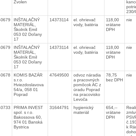
Zvolen
kanc
potri
230
40679
INŠTALAČNÝ
14373114
el. ohrievač
118,00
nie
MATERIÁL,
vody, batéria
vrátane
Školník Emil
DPH
053 02 Doľany
17
40679
INŠTALAČNÝ
14373114
el. ohrievač
118,00
nie
MATERIÁL,
vody, batéria
vrátane
Školník Emil
DPH
053 02 Doľany
17
40678
KOMIS BAZÁR
47649500
odvoz náradia
78,75
nie
s.r.o.
a pracovných
bez DPH
Hviezdoslavova
pomôcok AC z
54/a, 058 01
úradu Poprad
Poprad
na pracovisko
Levoča
40733
PRIMA INVEST
31644791
hygienický
654,--
Real
spol. s r.o.
materiál
vrátane
zmlu
Bakossova 60,
DPH
PSVR
974 01 Banská
č.19
Bystrica
k Rá
doho