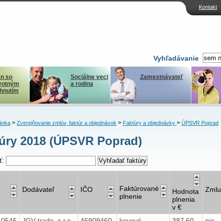
Kontakt
Vyhľadávanie
n so
Sociálne veci
Zamestnávateľ
votným
a rodina
ihnutím
>
>
>
ánka
Zverejňovanie zmlúv, faktúr a objednávok
Faktúry a objednávky
ÚPSVR Poprad
úry 2018 (ÚPSVR Poprad)
ť:
Faktúrované
Dodávateľ
IČO
Zmlu
Hodnota
plnenie
plnenia
v €
40546
JGV trade, s.r.o.
46909460
kovové
387,60
nie