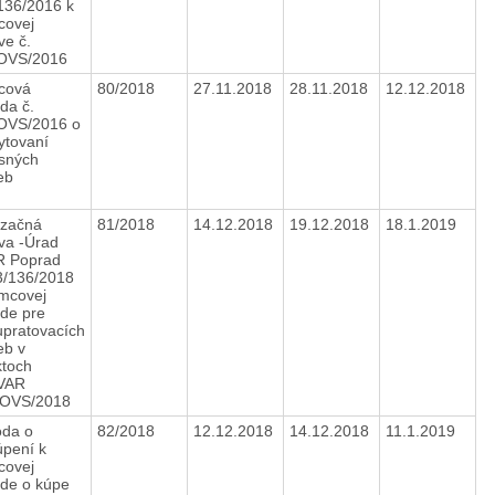
136/2016 k
ovej
ve č.
/OVS/2016
cová
80/2018
27.11.2018
28.11.2018
12.12.2018
da č.
OVS/2016 o
ytovaní
isných
ieb
izačná
81/2018
14.12.2018
19.12.2018
18.1.2019
va -Úrad
 Poprad
3/136/2018
mcovej
de pre
upratovacích
eb v
ktoch
VAR
/OVS/2018
da o
82/2018
12.12.2018
14.12.2018
11.1.2019
úpení k
ovej
de o kúpe