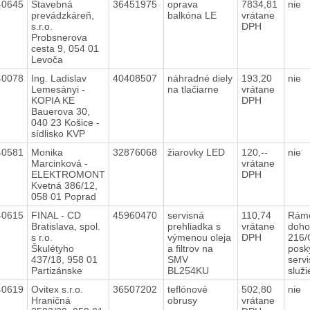
40645
Stavebná
36451975
oprava
7834,81
nie
prevádzkáreň,
balkóna LE
vrátane
s.r.o.
DPH
Probsnerova
cesta 9, 054 01
Levoča
40078
Ing. Ladislav
40408507
náhradné diely
193,20
nie
Lemesányi -
na tlačiarne
vrátane
KOPIA KE
DPH
Bauerova 30,
040 23 Košice -
sídlisko KVP
40581
Monika
32876068
žiarovky LED
120,--
nie
Marcinková -
vrátane
ELEKTROMONT
DPH
Kvetná 386/12,
058 01 Poprad
40615
FINAL - CD
45960470
servisná
110,74
Rám
Bratislava, spol.
prehliadka s
vrátane
doho
s r.o.
výmenou oleja
DPH
216/
Škulétyho
a filtrov na
posk
437/18, 958 01
SMV
serv
Partizánske
BL254KU
služ
40619
Ovitex s.r.o.
36507202
teflónové
502,80
nie
Hraničná
obrusy
vrátane