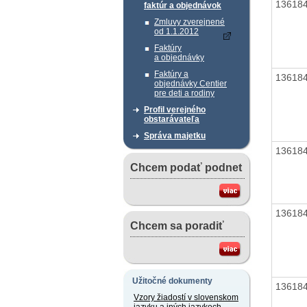
13618
faktúr a objednávok
Zmluvy zverejnené
od 1.1.2012
Faktúry
a objednávky
Faktúry a
13618
objednávky Centier
pre deti a rodiny
Profil verejného
obstarávateľa
Správa majetku
13618
Chcem podať podnet
13618
Chcem sa poradiť
Užitočné dokumenty
13618
Vzory žiadostí v slovenskom