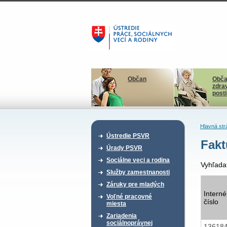
Občan
Obča
zdra
post
Hlavná str
Ústredie PSVR
Fakt
Úrady PSVR
Sociálne veci a rodina
Vyhľada
Služby zamestnanosti
Záruky pre mladých
Interné
Voľné pracovné
číslo
miesta
Zariadenia
sociálnoprávnej
13618