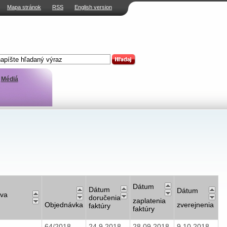
Mapa stránok
RSS
English version
Médiá
Dátum
Dátum
Dátum
va
doručenia
zaplatenia
Objednávka
zverejnenia
faktúry
faktúry
64/2018
24.9.2018
28.09.2018
9.10.2018