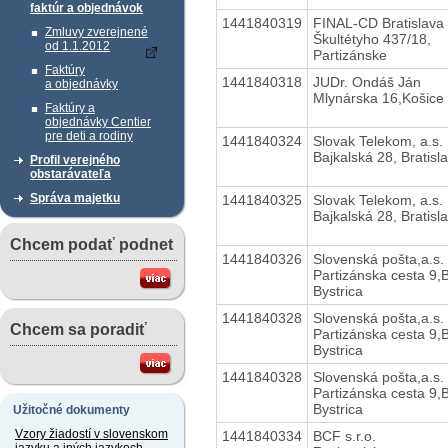
faktúr a objednávok
1441840319
FINAL-CD Bratislava s
Zmluvy zverejnené
Škultétyho 437/18,
od 1.1.2012
Partizánske
Faktúry
1441840318
JUDr. Ondáš Ján
a objednávky
Mlynárska 16,Košice
Faktúry a
objednávky Centier
pre deti a rodiny
1441840324
Slovak Telekom, a.s.
Bajkalská 28, Bratisl
Profil verejného
obstarávateľa
Správa majetku
1441840325
Slovak Telekom, a.s.
Bajkalská 28, Bratisl
Chcem podať podnet
1441840326
Slovenská pošta,a.s.
Partizánska cesta 9,
Bystrica
1441840328
Slovenská pošta,a.s.
Chcem sa poradiť
Partizánska cesta 9,
Bystrica
1441840328
Slovenská pošta,a.s.
Partizánska cesta 9,
Bystrica
Užitočné dokumenty
Vzory žiadostí v slovenskom
1441840334
BCF s.r.o.