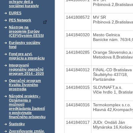
ochrany detí a
Pribinová 2,Bratislav
sociálnej kurately
EURES
1441808572
MV SR
PES Network
Pribinová 2,Bratislav
Nástroje na
prepojenie Európy
1441840320
Mesto Gelnica
(CEF)/Systém EESSI
Banícke nám. 763/4,
Európsky sociálny
fond
1441840285
Orange Slovensko,a.
Fond pre azyl,
Metodova 8,Bratislav
migráciu a integráciu
Integrovaný
1441840312
FINAL-CD Bratislava s
regionálny operačný
program 2014 - 2020
Škultétyho 437/18,
Partizánske
Operačný program
Kvalita životného
1441840315
SLOVNAFT,a.s.
prostredia
Vlčie hrdlo 1, Bratisl
Národné projekty -
Oznámenia o
1441840316
Termokomplex s.r.o.
možnosti
predkladania žiadostí
Hlavná 42,Krompach
o poskytnutie
finančného príspevku
1441840317
JUDr. Ondáš Ján
Štatistiky
Mlynárska 16,Košice
Zverejňovanie zmlúv,