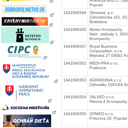
Hraničná 662/17, 05
Poprad
1441840344
Slovanet, a.s.
Záhradnícka 151, 82
Bratislava
1441840345
Mesto Krompachy
Nám. slobody 1, 053
Krompachy
1441840347
Royal Business
Corporadion, s.r.o.
Mlynská 27 04001 Ko
1441840352
MEDI-PRA s.r.o.
Prakovce
1441840353
AGRIMONIA,s.r.o.
Záhradky 1091/69,S
1441840354
SALVEO s.r.o.
Hlavná 4,Krompachy
1441840355
GPMED s.r.o.
P.Horova 10, Poprad