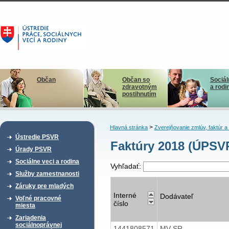
Občan
Občan so
Sociál
zdravotným
a rodi
postihnutím
>
Hlavná stránka
Zverejňovanie zmlúv, faktúr 
Ústredie PSVR
Faktúry 2018 (ÚPSV
Úrady PSVR
Sociálne veci a rodina
Vyhľadať:
Služby zamestnanosti
Záruky pre mladých
Interné
Dodávateľ
Voľné pracovné
číslo
miesta
Zariadenia
sociálnoprávnej
1441808571
MV SR