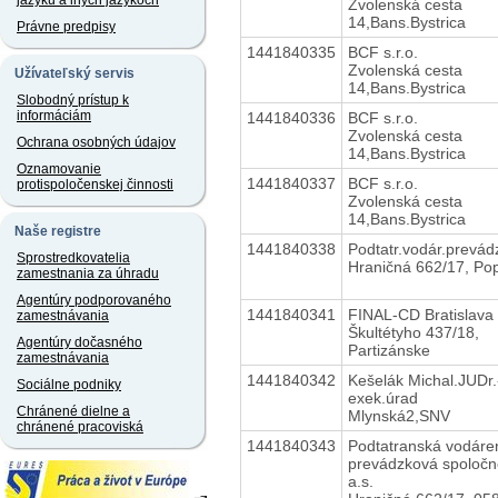
jazyku a iných jazykoch
Zvolenská cesta
14,Bans.Bystrica
Právne predpisy
1441840335
BCF s.r.o.
Zvolenská cesta
Užívateľský servis
14,Bans.Bystrica
Slobodný prístup k
informáciám
1441840336
BCF s.r.o.
Zvolenská cesta
Ochrana osobných údajov
14,Bans.Bystrica
Oznamovanie
1441840337
BCF s.r.o.
protispoločenskej činnosti
Zvolenská cesta
14,Bans.Bystrica
Naše registre
1441840338
Podtatr.vodár.prevádz
Sprostredkovatelia
Hraničná 662/17, Po
zamestnania za úhradu
Agentúry podporovaného
1441840341
FINAL-CD Bratislava s
zamestnávania
Škultétyho 437/18,
Agentúry dočasného
Partizánske
zamestnávania
1441840342
Kešelák Michal.JUDr.
Sociálne podniky
exek.úrad
Chránené dielne a
Mlynská2,SNV
chránené pracoviská
1441840343
Podtatranská vodáre
prevádzková spoločn
a.s.