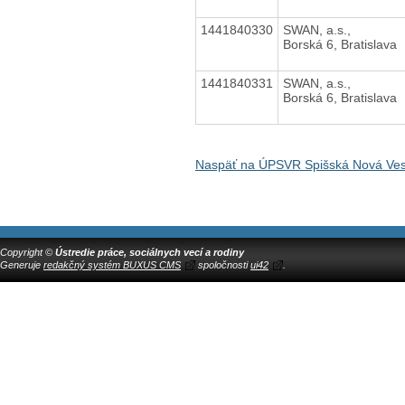
1441840330
SWAN, a.s.,
Borská 6, Bratislava
1441840331
SWAN, a.s.,
Borská 6, Bratislava
Naspäť na ÚPSVR Spišská Nová Ve
Copyright ©
Ústredie práce, sociálnych vecí a rodiny
Generuje
redakčný systém BUXUS CMS
spoločnosti
ui42
.