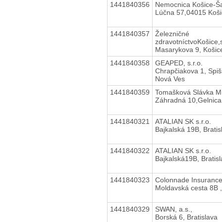
1441840356
Nemocnica Košice-Š
Lúčna 57,04015 Koši
1441840357
Železničné
zdravotníctvoKošice,s
Masarykova 9, Košic
1441840358
GEAPED, s.r.o.
Chrapčiakova 1, Spi
Nová Ves
1441840359
Tomašková Slávka M
Záhradná 10,Gelnica
1441840321
ATALIAN SK s.r.o.
Bajkalská 19B, Bratis
1441840322
ATALIAN SK s.r.o.
Bajkalská19B, Bratis
1441840323
Colonnade Insurance
Moldavská cesta 8B 
1441840329
SWAN, a.s.,
Borská 6, Bratislava