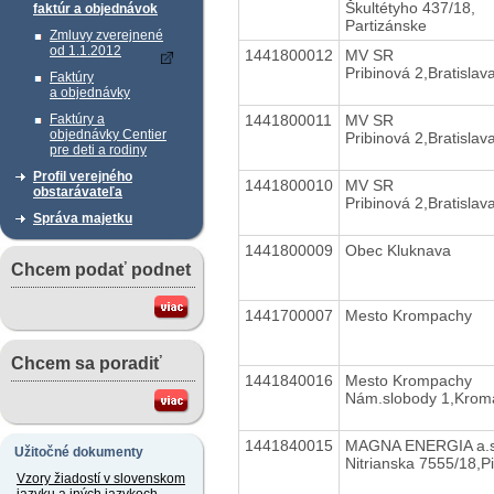
Škultétyho 437/18,
faktúr a objednávok
Partizánske
Zmluvy zverejnené
od 1.1.2012
1441800012
MV SR
Pribinová 2,Bratislav
Faktúry
a objednávky
1441800011
MV SR
Faktúry a
objednávky Centier
Pribinová 2,Bratislav
pre deti a rodiny
Profil verejného
1441800010
MV SR
obstarávateľa
Pribinová 2,Bratislav
Správa majetku
1441800009
Obec Kluknava
Chcem podať podnet
1441700007
Mesto Krompachy
Chcem sa poradiť
1441840016
Mesto Krompachy
Nám.slobody 1,Krom
1441840015
MAGNA ENERGIA a.s
Užitočné dokumenty
Nitrianska 7555/18,P
Vzory žiadostí v slovenskom