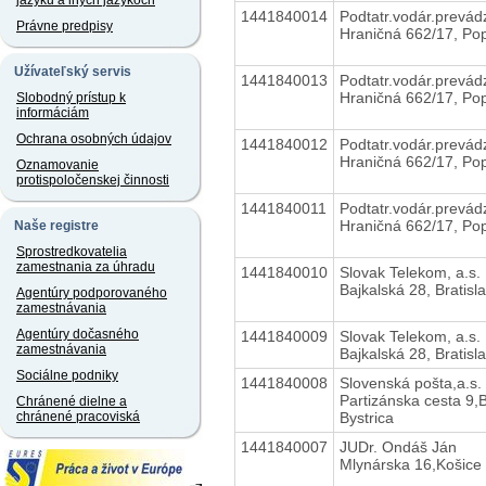
jazyku a iných jazykoch
1441840014
Podtatr.vodár.prevádz
Právne predpisy
Hraničná 662/17, Po
Užívateľský servis
1441840013
Podtatr.vodár.prevádz
Hraničná 662/17, Po
Slobodný prístup k
informáciám
Ochrana osobných údajov
1441840012
Podtatr.vodár.prevádz
Hraničná 662/17, Po
Oznamovanie
protispoločenskej činnosti
1441840011
Podtatr.vodár.prevádz
Hraničná 662/17, Po
Naše registre
Sprostredkovatelia
zamestnania za úhradu
1441840010
Slovak Telekom, a.s.
Bajkalská 28, Bratisl
Agentúry podporovaného
zamestnávania
Agentúry dočasného
1441840009
Slovak Telekom, a.s.
zamestnávania
Bajkalská 28, Bratisl
Sociálne podniky
1441840008
Slovenská pošta,a.s.
Partizánska cesta 9,
Chránené dielne a
Bystrica
chránené pracoviská
1441840007
JUDr. Ondáš Ján
Mlynárska 16,Košice