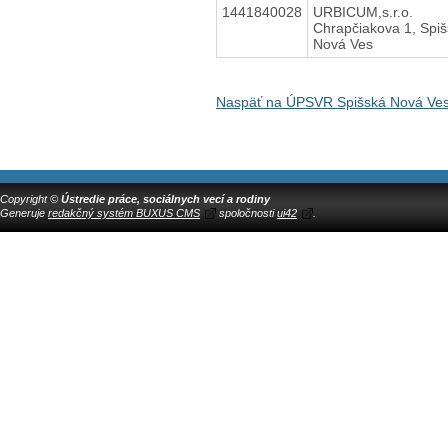
1441840028
URBICUM,s.r.o.
Chrapčiakova 1, Spi
Nová Ves
Naspäť na ÚPSVR Spišská Nová Ve
Copyright ©
Ústredie práce, sociálnych vecí a rodiny
Generuje
redakčný systém BUXUS CMS
spoločnosti
ui42
.