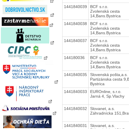
1441840039
BCF s.r.o.
Zvolenská cesta
14,Bans.Bystrica
1441840038
BCF s.r.o.
Zvolenská cesta
14,Bans.Bystrica
1441840037
BCF s.r.o.
Zvolenská cesta
14,Bans.Bystrica
144180036
BCF s.r.o.
Zvolenská cesta
14,Bans.Bystrica
1441840035
Slovenská pošta,a.s.
Partizánska cesta 9,
Bystrica
1441840033
EUROnline, s.r.o.
Jarná 4, Sp.Vlachy
1441840032
Slovanet, a.s.
Záhradnícka 151,Brat
1441840031
Slovanet, a.s.