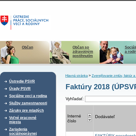
Občan
Občan so
Sociál
zdravotným
a rodi
postihnutím
>
Hlavná stránka
Zverejňovanie zmlúv, faktúr 
Ústredie PSVR
Faktúry 2018 (ÚPSV
Úrady PSVR
Sociálne veci a rodina
Vyhľadať:
Služby zamestnanosti
Záruky pre mladých
Interné
Dodávateľ
Voľné pracovné
číslo
miesta
Zariadenia
sociálnoprávnej
FAKTÚRY poradenskýc