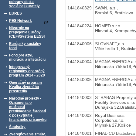
ochrany detí a
sociálnej kurately
1441840329
SWAN, a.s.,
Borská 6, Bratislava
EURES
PES Network
1441840224
HOMED s.r.o.
Nástroje na
Hlavná 4, Krompach
prepojenie Európy
(CEF)/Systém EESSI
1441840006
SLOVNAFT,a.s.
Európsky sociálny
fond
Vlčie hrdlo 1, Bratisl
Fond pre azyl,
migráciu a integráciu
1441840004
MAGNA ENERGIA a.s
Nitrianska 7555/18,P
Integrovaný
regionálny operačný
program 2014 - 2020
1441840005
MAGNA ENERGIA a.s
Operačný program
Nitrianska 7555/18,P
Kvalita životného
prostredia
1441840003
STRABAG Property 
Národné projekty -
Facility Services s.r.o
Oznámenia o
Dunajská 32,Bratisla
možnosti
predkladania žiadostí
1441840002
Royal Business
o poskytnutie
finančného príspevku
Corpotion,s.r.o.
Mlynská 27,Košice
Štatistiky
1441840001
FINAL-CD Bratislava s
Zverejňovanie zmlúv,