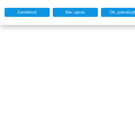
Zamietnuť
Nie, uprav
Ok, pokračuj