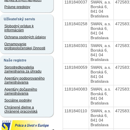
jazyku a iných jazykoch
1181840037
SWAN, a.s.
472583
Borská 6,
Právne predpisy
841 04
Bratislava
Užívateľský servis
1181840258
SWAN, a.s.
472583
Slobodný prístup k
Borská 6,
informáciám
841 04
Ochrana osobných údajov
Bratislava
Oznamovanie
1181840301
SWAN, a.s.
472583
protispoločenskej činnosti
Borská 6,
841 04
Bratislava
Naše registre
1181840059
SWAN, a.s.
472583
Sprostredkovatelia
zamestnania za úhradu
Borská 6,
841 04
Agentúry podporovaného
Bratislava
zamestnávania
1181840083
SWAN, a.s.
472583
Agentúry dočasného
Borská 6,
zamestnávania
841 04
Sociálne podniky
Bratislava
Chránené dielne a
1181840110
SWAN, a.s.
472583
chránené pracoviská
Borská 6,
841 04
Bratislava