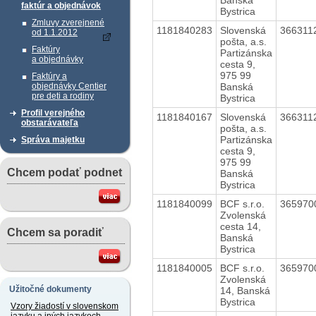
faktúr a objednávok
Bystrica
Zmluvy zverejnené
1181840283
Slovenská
366311
od 1.1.2012
pošta, a.s.
Faktúry
Partizánska
a objednávky
cesta 9,
975 99
Faktúry a
Banská
objednávky Centier
pre deti a rodiny
Bystrica
Profil verejného
1181840167
Slovenská
366311
obstarávateľa
pošta, a.s.
Partizánska
Správa majetku
cesta 9,
975 99
Chcem podať podnet
Banská
Bystrica
1181840099
BCF s.r.o.
365970
Zvolenská
cesta 14,
Chcem sa poradiť
Banská
Bystrica
1181840005
BCF s.r.o.
365970
Zvolenská
Užitočné dokumenty
14, Banská
Bystrica
Vzory žiadostí v slovenskom