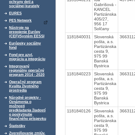
ochrany detí a
Gabrišová -
sociálnej kurately
KANCEL
EURES
Partizánska
405/27,
PES Network
956 17
Nástroje na
Solčany
prepojenie Európy
(CEF)/Systém EESSI
1181840031
Slovenská
366311
pošta, a.s.
Európsky sociálny
Partizánska
fond
cesta 9,
Fond pre azyl,
975 99
migráciu a integráciu
Banská
Bystrica
Integrovaný
regionálny operačný
1181840223
Slovenská
366311
program 2014 - 2020
pošta, a.s.
Operačný program
Partizánska
Kvalita životného
cesta 9,
prostredia
975 99
Banská
Národné projekty -
Oznámenia o
Bystrica
možnosti
predkladania žiadostí
1181840126
Slovenská
366311
o poskytnutie
pošta, a.s.
finančného príspevku
Partizánska
cesta 9,
Štatistiky
975 99
Zverejňovanie zmlúv,
Banská