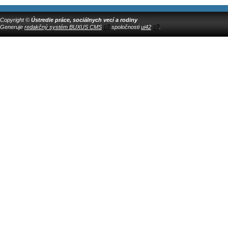
Copyright ©
Ústredie práce, sociálnych vecí a rodiny
Generuje
redakčný systém BUXUS CMS
spoločnosti
ui42
.