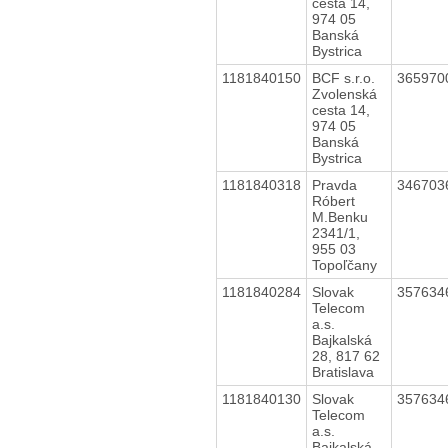
cesta 14,
974 05
Banská
Bystrica
1181840150
BCF s.r.o.
365970
Zvolenská
cesta 14,
974 05
Banská
Bystrica
1181840318
Pravda
346703
Róbert
M.Benku
2341/1,
955 03
Topoľčany
1181840284
Slovak
357634
Telecom
a.s.
Bajkalská
28, 817 62
Bratislava
1181840130
Slovak
357634
Telecom
a.s.
Bajkalská