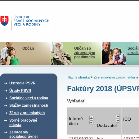
Občan
Občan so
Sociál
zdravotným
a rodi
postihnutím
>
Hlavná stránka
Zverejňovanie zmlúv, faktúr 
Ústredie PSVR
Faktúry 2018 (ÚPSV
Úrady PSVR
Sociálne veci a rodina
Vyhľadať:
Služby zamestnanosti
Záruky pre mladých
Interné
IČO
Voľné pracovné
číslo
miesta
Dodávateľ
Zariadenia
sociálnoprávnej
1181840291
Ida
437347