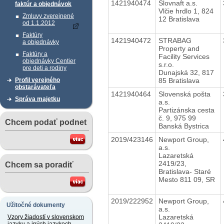
1421940474
Slovnaft a.s.
faktúr a objednávok
Vlčie hrdlo 1, 824
Zmluvy zverejnené
12 Bratislava
od 1.1.2012
Faktúry
1421940472
STRABAG
a objednávky
Property and
Faktúry a
Facility Services
objednávky Centier
s.r.o.
pre deti a rodiny
Dunajská 32, 817
85 Bratislava
Profil verejného
obstarávateľa
1421940464
Slovenská pošta
Správa majetku
a.s.
Partizánska cesta
č. 9, 975 99
Chcem podať podnet
Banská Bystrica
2019/423146
Newport Group,
a.s.
Lazaretská
2419/23,
Chcem sa poradiť
Bratislava- Staré
Mesto 811 09, SR
2019/222952
Newport Group,
Užitočné dokumenty
a.s.
Lazaretská
Vzory žiadostí v slovenskom