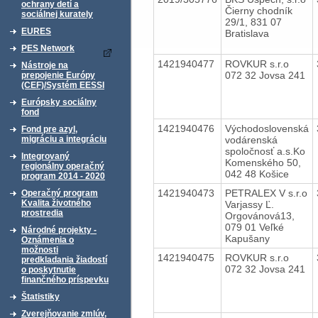
ochrany detí a
Čierny chodník
sociálnej kurately
29/1, 831 07
EURES
Bratislava
PES Network
1421940477
ROVKUR s.r.o
Nástroje na
072 32 Jovsa 241
prepojenie Európy
(CEF)/Systém EESSI
Európsky sociálny
fond
1421940476
Východoslovenská
Fond pre azyl,
vodárenská
migráciu a integráciu
spoločnosť a.s.Ko
Integrovaný
Komenského 50,
regionálny operačný
042 48 Košice
program 2014 - 2020
1421940473
PETRALEX V s.r.o
Operačný program
Kvalita životného
Varjassy Ľ.
prostredia
Orgovánová13,
079 01 Veľké
Národné projekty -
Kapušany
Oznámenia o
možnosti
1421940475
ROVKUR s.r.o
predkladania žiadostí
072 32 Jovsa 241
o poskytnutie
finančného príspevku
Štatistiky
Zverejňovanie zmlúv,