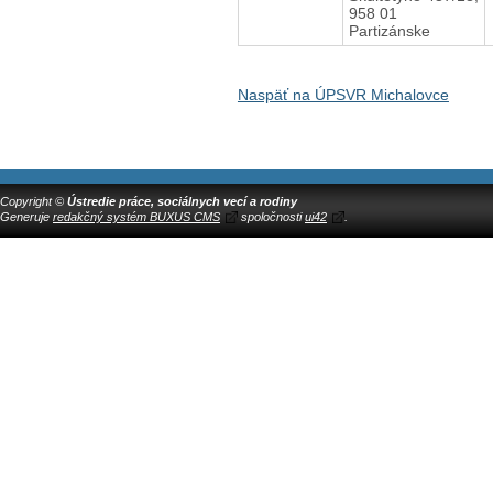
958 01
Partizánske
Naspäť na ÚPSVR Michalovce
Copyright ©
Ústredie práce, sociálnych vecí a rodiny
Generuje
redakčný systém BUXUS CMS
spoločnosti
ui42
.