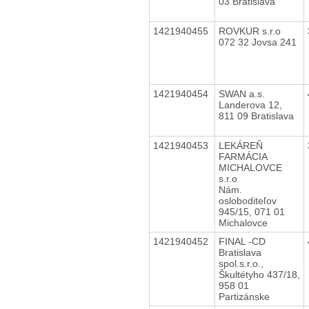
03 Bratislava
1421940455
ROVKUR s.r.o
072 32 Jovsa 241
1421940454
SWAN a.s.
Landerova 12,
811 09 Bratislava
1421940453
LEKÁREŇ
FARMÁCIA
MICHALOVCE
s.r.o
Nám.
osloboditeľov
945/15, 071 01
Michalovce
1421940452
FINAL -CD
Bratislava
spol.s.r.o.,
Škultétyho 437/18,
958 01
Partizánske