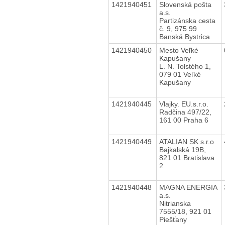
1421940451
Slovenská pošta
a.s.
Partizánska cesta
č. 9, 975 99
Banská Bystrica
1421940450
Mesto Veľké
Kapušany
L. N. Tolstého 1,
079 01 Veľké
Kapušany
1421940445
Vlajky. EU.s.r.o.
Radčina 497/22,
161 00 Praha 6
1421940449
ATALIAN SK s.r.o
Bajkalská 19B,
821 01 Bratislava
2
1421940448
MAGNA ENERGIA
a.s.
Nitrianska
7555/18, 921 01
Piešťany