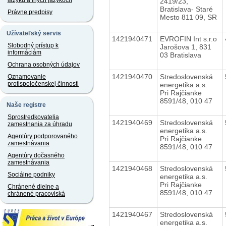
jazyku a iných jazykoch
2419/23,
Bratislava- Staré
Právne predpisy
Mesto 811 09, SR
Užívateľský servis
1421940471
EVROFIN Int s.r.o
Slobodný prístup k
Jarošova 1, 831
informáciám
03 Bratislava
Ochrana osobných údajov
1421940470
Stredoslovenská
Oznamovanie
protispoločenskej činnosti
energetika a.s.
Pri Rajčianke
8591/48, 010 47
Naše registre
Sprostredkovatelia
1421940469
Stredoslovenská
zamestnania za úhradu
energetika a.s.
Agentúry podporovaného
Pri Rajčianke
zamestnávania
8591/48, 010 47
Agentúry dočasného
zamestnávania
1421940468
Stredoslovenská
Sociálne podniky
energetika a.s.
Pri Rajčianke
Chránené dielne a
8591/48, 010 47
chránené pracoviská
1421940467
Stredoslovenská
energetika a.s.