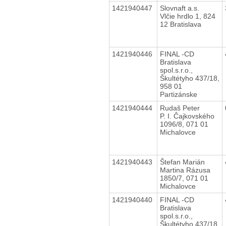
1421940447
Slovnaft a.s.
Vlčie hrdlo 1, 824
12 Bratislava
1421940446
FINAL -CD
Bratislava
spol.s.r.o.,
Škultétyho 437/18,
958 01
Partizánske
1421940444
Rudaš Peter
P. I. Čajkovského
1096/8, 071 01
Michalovce
1421940443
Štefan Marián
Martina Rázusa
1850/7, 071 01
Michalovce
1421940440
FINAL -CD
Bratislava
spol.s.r.o.,
Škultétyho 437/18,