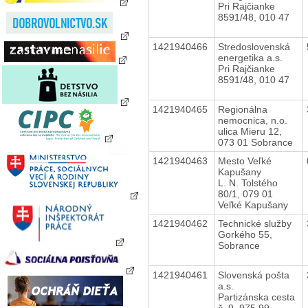
Pri Rajčianke
8591/48, 010 47
1421940466
Stredoslovenská
energetika a.s.
Pri Rajčianke
8591/48, 010 47
1421940465
Regionálna
nemocnica, n.o.
ulica Mieru 12,
073 01 Sobrance
1421940463
Mesto Veľké
Kapušany
L. N. Tolstého
80/1, 079 01
Veľké Kapušany
1421940462
Technické služby
Gorkého 55,
Sobrance
1421940461
Slovenská pošta
a.s.
Partizánska cesta
č. 9, 975 99