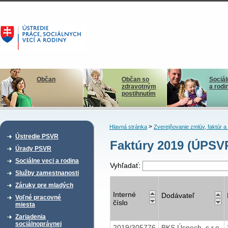
Občan
Občan so
Sociál
zdravotným
a rodi
postihnutím
>
Hlavná stránka
Zverejňovanie zmlúv, faktúr 
Ústredie PSVR
Faktúry 2019 (ÚPSV
Úrady PSVR
Sociálne veci a rodina
Vyhľadať:
Služby zamestnanosti
Záruky pre mladých
Interné
Dodávateľ
Voľné pracovné
číslo
miesta
Zariadenia
sociálnoprávnej
2019/305776
BKS Úspech, s.r.o