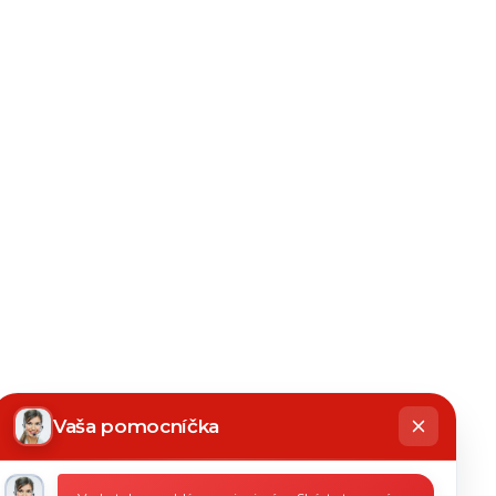
hatbot
íše
Vaša pomocníčka