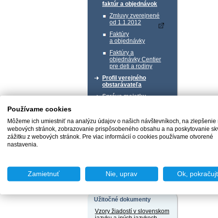
faktúr a objednávok
Zmluvy zverejnené
od 1.1.2012
Faktúry
a objednávky
Faktúry a
objednávky Centier
pre deti a rodiny
Profil verejného
obstarávateľa
Správa majetku
Používame cookies
Chcem podať podnet
Môžeme ich umiestniť na analýzu údajov o našich návštevníkoch, na zlepšenie
webových stránok, zobrazovanie prispôsobeného obsahu a na poskytovanie sk
zážitku z webových stránok. Pre viac informácií o cookies používame otvorené
nastavenia.
Chcem sa poradiť
Zamietnuť
Nie, uprav
Ok, pokračuj
Užitočné dokumenty
Vzory žiadostí v slovenskom