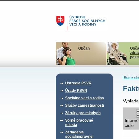
Občan
Obča
zdra
post
Hlavná str
Ústredie PSVR
Fakt
Úrady PSVR
Sociálne veci a rodina
Vyhľada
Služby zamestnanosti
Záruky pre mladých
Interné
Voľné pracovné
miesta
číslo
Zariadenia
sociálnoprávnej