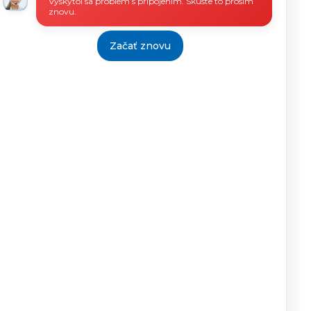
Vyskytol sa problém s pripojením. Skúste to prosím
znovu.
Začať znovu