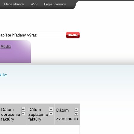
Mapa stránok
RSS
English version
Médiá
ámky
Dátum
Dátum
Dátum
doručenia
zaplatenia
zverejnenia
faktúry
faktúry