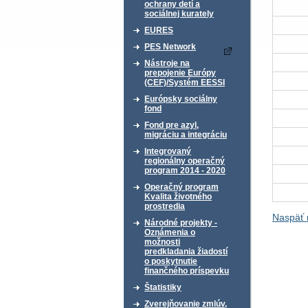
ochrany detí a
sociálnej kurately
EURES
PES Network
Nástroje na
prepojenie Európy
(CEF)/Systém EESSI
Európsky sociálny
fond
Fond pre azyl,
migráciu a integráciu
Integrovaný
regionálny operačný
program 2014 - 2020
Operačný program
Kvalita životného
prostredia
Naspäť
Národné projekty -
Oznámenia o
možnosti
predkladania žiadostí
o poskytnutie
finančného príspevku
Štatistiky
Zverejňovanie zmlúv,