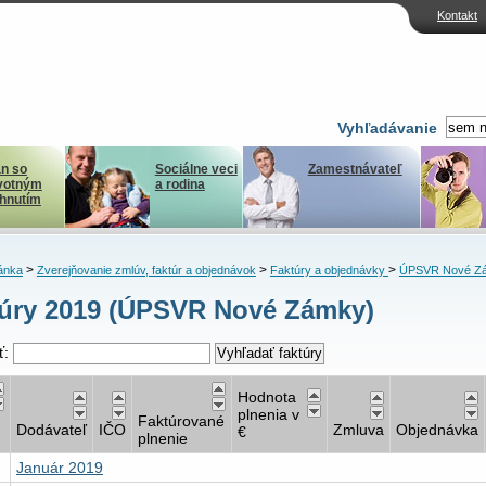
Kontakt
Vyhľadávanie
n so
Sociálne veci
Zamestnávateľ
votným
a rodina
ihnutím
>
>
>
ánka
Zverejňovanie zmlúv, faktúr a objednávok
Faktúry a objednávky
ÚPSVR Nové Z
úry 2019 (ÚPSVR Nové Zámky)
ť:
Hodnota
plnenia v
Faktúrované
Dodávateľ
IČO
Zmluva
Objednávka
€
plnenie
Január 2019