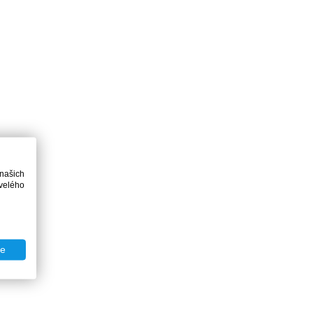
 našich
velého
te