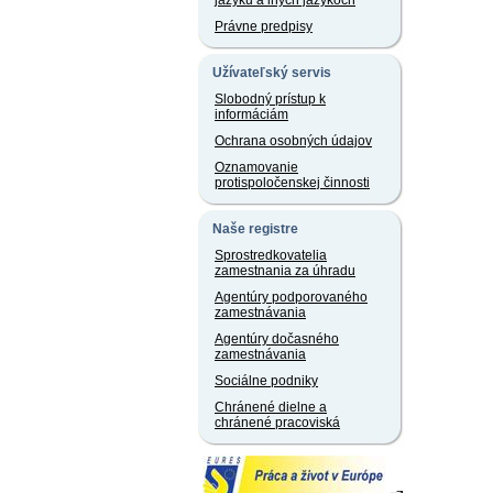
jazyku a iných jazykoch
Právne predpisy
Užívateľský servis
Slobodný prístup k
informáciám
Ochrana osobných údajov
Oznamovanie
protispoločenskej činnosti
Naše registre
Sprostredkovatelia
zamestnania za úhradu
Agentúry podporovaného
zamestnávania
Agentúry dočasného
zamestnávania
Sociálne podniky
Chránené dielne a
chránené pracoviská