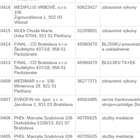
40416
MEDIPLUS VRBOVÉ, s.r.o.
50623427
zdravotné výkony
106
Zigmundíkova 1, 922 03
Vrbové
40415
MUDr.Chudá Marta
31209831
zdravotné výkony
Úzka 970/4, 921 01 Piešťany
40414
FINAL - CD Bratislava s.r.o.
45960470
BL250KU-pneumatik
Škultétyho 437/18, 958 01
a uskladnenie
Partizánske
40413
FINAL - CD Bratislava s.r.o.
45960470
BL613KV-TK+EK
Škultétyho 437/18, 958 01
Partizánske
40408
MEDIMAR s.r.o. 106
36277371
zdravotné výkony
Winterova 29, 921 01
Piešťany
40407
EVROFIN Int. spol. s r. o.
44563485
servis frankovacie
Jarošova 1, 831 03 Bratislava
stroja+cartridge 2
40406
PHDr. Marcela Szabóová 106
40705625
služby mediácie
Dudvážska 5108/13, 821 07
Bratislava
40405
PHDr. Marcela Szabóová 106
40705625
služby mediácie