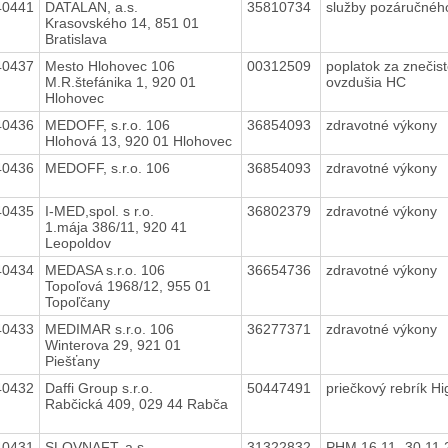
40441
DATALAN, a.s.
35810734
služby pozáručnéh
Krasovského 14, 851 01
Bratislava
40437
Mesto Hlohovec 106
00312509
poplatok za znečis
M.R.štefánika 1, 920 01
ovzdušia HC
Hlohovec
40436
MEDOFF, s.r.o. 106
36854093
zdravotné výkony
Hlohová 13, 920 01 Hlohovec
40436
MEDOFF, s.r.o. 106
36854093
zdravotné výkony
40435
I-MED,spol. s r.o.
36802379
zdravotné výkony
1.mája 386/11, 920 41
Leopoldov
40434
MEDASA s.r.o. 106
36654736
zdravotné výkony
Topoľová 1968/12, 955 01
Topoľčany
40433
MEDIMAR s.r.o. 106
36277371
zdravotné výkony
Winterova 29, 921 01
Piešťany
40432
Daffi Group s.r.o.
50447491
priečkový rebrík H
Rabčická 409, 029 44 Rabča
40431
SLOVNAFT, a.s.
31322832
PHM 16.11.-30.11