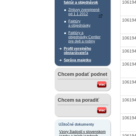
10619
faktúr a objednávok
Zmluvy zverejnené
od 1.1.2012
10619
Faktúry
a objednávky
Faktúry a
objednávky Centier
10619
pre deti a rodiny
Profil verejného
10619
obstarávateľa
Správa majetku
10619
Chcem podať podnet
10619
10619
Chcem sa poradiť
10619
Užitočné dokumenty
Vzory žiadostí v slovenskom
10619