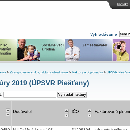
Kontakt
Vyhľadávanie
n so
Sociálne veci
Zamestnávateľ
votným
a rodina
ihnutím
>
>
>
ánka
Zverejňovanie zmlúv, faktúr a objednávok
Faktúry a objednávky
ÚPSVR Piešťan
úry 2019 (ÚPSVR Piešťany)
ť:
Dodávateľ
IČO
Faktúrované plnen
40450
MUDr.Malá Lucia 106
31209394
zdravotné výkony