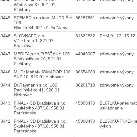
Winterova 37, 921 01
Piešťany
40449
STEMED,s.r.o.kon.:MUDR.Šte
36287881
zdravotné výkony
106
Hlboká 64, 921 01 Piešťany
40448
SLOVNAFT, a.s.
31322832
PHM 01.12.-15.12
Vlčie hrdlo 1, 821 07
Bratislava
40447
MEDIPA,s.r.o,PIEŠŤANY 106
44043007
zdravotné výkony
Sládkovičova 2A, 921 01
Piešťany
40446
MUDr.Maňák-JOMADOR 106
36854689
zdravotné výkony
SNP 10, 920 01 Hlohovec
40444
Dr.Raymann s.r.o. 106
36261718
zdravotné výkony
Radlinského 41, 920 01
Hlohovec
40443
FINAL - CD Bratislava s.r.o.
45960470
BL071KU-pneumatik
Škultétyho 437/18, 958 01
uskladnenie
Partizánske
40442
FINAL - CD Bratislava s.r.o.
45960470
BL250KU-TK+Ek pr
Škultétyho 437/18, 958 01
výkon
Partizánske