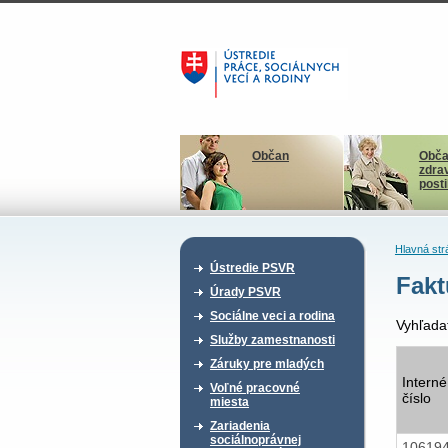
Občan
Obča
zdra
post
Hlavná str
Ústredie PSVR
Fakt
Úrady PSVR
Sociálne veci a rodina
Vyhľada
Služby zamestnanosti
Záruky pre mladých
Interné
Voľné pracovné
číslo
miesta
Zariadenia
sociálnoprávnej
10619