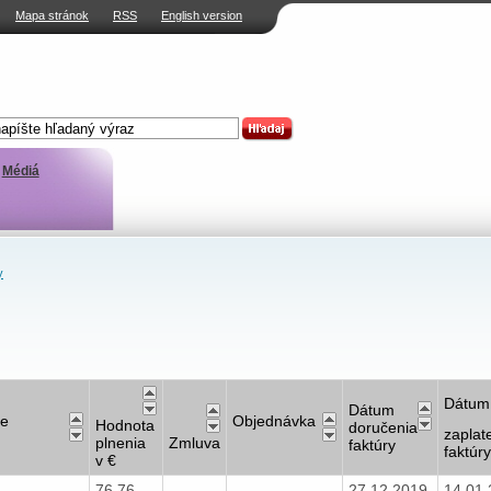
Mapa stránok
RSS
English version
Médiá
y
Dátum
Dátum
ie
Objednávka
Hodnota
doručenia
zaplat
plnenia
Zmluva
faktúry
faktúry
v €
76,76
27.12.2019
14.01