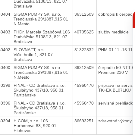
Dudvážska 5108/13, 821 07
Bratislava
C
40404
SIGMA PUMPY SK, s.r.o.
36312509
dobropis k čerpad
p
Trenčianska 29/1887,915 01
N.Mesto
40403
PHDr. Marcela Szabóová 106
40705625
služby mediácie
Dudvážska 5108/13, 821 07
Bratislava
40402
SLOVNAFT, a.s.
31322832
PHM 01.11.-15.11
Vlčie hrdlo 1, 821 07
Bratislava
40400
SIGMA PUMPY SK, s.r.o.
36312509
čerpadlo 50-NTT-
Trenčianska 29/1887,915 01
Premium 230 V
N.Mesto
40399
FINAL - CD Bratislava s.r.o.
45960470
príprava na servis.
Škultétyho 437/18, 958 01
TK+EK BL071KU
Partizánske
40396
FINAL - CD Bratislava s.r.o.
45960470
servisná prehliad
Škultétyho 437/18, 958 01
Partizánske
40394
H COM, s.r.o. 106
36693251
zdravotné výkony
Hurbanova 83, 920 01
Hlohovec