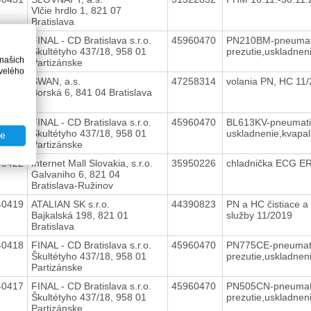
Vlčie hrdlo 1, 821 07
Bratislava
40430
FINAL - CD Bratislava s.r.o.
45960470
PN210BM-pneumat
Škultétyho 437/18, 958 01
prezutie,uskladnen
 našich
Partizánske
velého
40426
SWAN, a.s.
47258314
volania PN, HC 11
Borská 6, 841 04 Bratislava
40425
FINAL - CD Bratislava s.r.o.
45960470
BL613KV-pneumatik
Škultétyho 437/18, 958 01
uskladnenie,kvapa
te
Partizánske
40422
Internet Mall Slovakia, s.r.o.
35950226
chladnička ECG E
Galvaniho 6, 821 04
Bratislava-Ružinov
40419
ATALIAN SK s.r.o.
44390823
PN a HC čistiace a
Bajkalská 198, 821 01
služby 11/2019
Bratislava
40418
FINAL - CD Bratislava s.r.o.
45960470
PN775CE-pneumat
Škultétyho 437/18, 958 01
prezutie,uskladnen
Partizánske
40417
FINAL - CD Bratislava s.r.o.
45960470
PN505CN-pneumat
Škultétyho 437/18, 958 01
prezutie,uskladnen
Partizánske