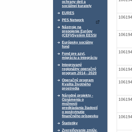
ochrany detí a
sociálnej kurately
EURES
10619
PES Network
Nástroje na
prepojenie Európy
10619
(CEF)/Systém EESSI
Európsky sociálny
fond
10619
Fond pre azyl,
migráciu a integráciu
Integrovaný
10619
regionálny operačný
program 2014 - 2020
Operačný program
10619
Kvalita životného
prostredia
Národné projekty -
10619
Oznámenia o
možnosti
predkladania žiadostí
o poskytnutie
finančného príspevku
10619
Štatistiky
Zverejňovanie zmlúv,