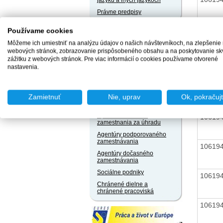
jazyku a iných jazykoch
Právne predpisy
10619
Používame cookies
Užívateľský servis
Môžeme ich umiestniť na analýzu údajov o našich návštevníkoch, na zlepšenie
Slobodný prístup k
webových stránok, zobrazovanie prispôsobeného obsahu a na poskytovanie sk
informáciám
10619
zážitku z webových stránok. Pre viac informácií o cookies používame otvorené
Ochrana osobných údajov
nastavenia.
Oznamovanie
protispoločenskej činnosti
10619
Zamietnuť
Nie, uprav
Ok, pokračuj
Naše registre
Sprostredkovatelia
10619
zamestnania za úhradu
Agentúry podporovaného
zamestnávania
10619
Agentúry dočasného
zamestnávania
Sociálne podniky
10619
Chránené dielne a
chránené pracoviská
10619