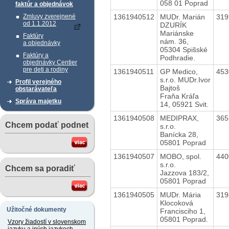
058 01 Poprad
faktúr a objednávok
1361940512
MUDr. Marián
31
Zmluvy zverejnené
od 1.1.2012
DZURÍK
Mariánske
Faktúry
nám. 36,
a objednávky
05304 Spišské
Faktúry a
Podhradie.
objednávky Centier
pre deti a rodiny
1361940511
GP Medico,
45
s.r.o. MUDr.Ivor
Profil verejného
Bajtoš
obstarávateľa
Fraňa Kráľa
Správa majetku
14, 05921 Svit.
1361940508
MEDIPRAX,
36
Chcem podať podnet
s.r.o.
Banícka 28,
05801 Poprad
1361940507
MOBO, spol.
44
s.r.o.
Chcem sa poradiť
Jazzova 183/2,
05801 Poprad
1361940505
MUDr. Mária
31
Klocoková
Užitočné dokumenty
Francisciho 1,
05801 Poprad.
Vzory žiadostí v slovenskom