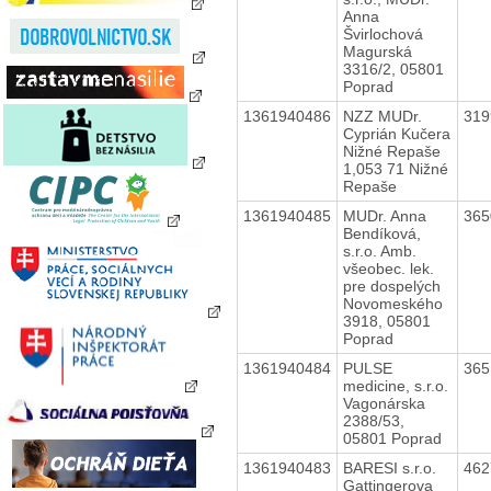
Anna
Švirlochová
Magurská
3316/2, 05801
Poprad
1361940486
NZZ MUDr.
31
Cyprián Kučera
Nižné Repaše
1,053 71 Nižné
Repaše
1361940485
MUDr. Anna
36
Bendíková,
s.r.o. Amb.
všeobec. lek.
pre dospelých
Novomeského
3918, 05801
Poprad
1361940484
PULSE
36
medicine, s.r.o.
Vagonárska
2388/53,
05801 Poprad
1361940483
BARESI s.r.o.
46
Gattingerova