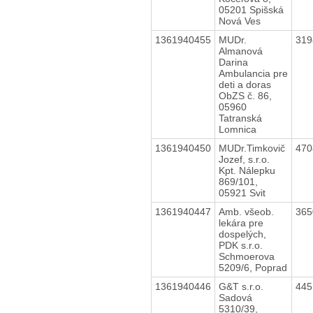
05201 Spišská
Nová Ves
1361940455
MUDr.
31
Almanová
Darina
Ambulancia pre
deti a doras
ObZS č. 86,
05960
Tatranská
Lomnica
1361940450
MUDr.Timkovič
47
Jozef, s.r.o.
Kpt. Nálepku
869/101,
05921 Svit
1361940447
Amb. všeob.
36
lekára pre
dospelých,
PDK s.r.o.
Schmoerova
5209/6, Poprad
1361940446
G&T s.r.o.
44
Sadová
5310/39,