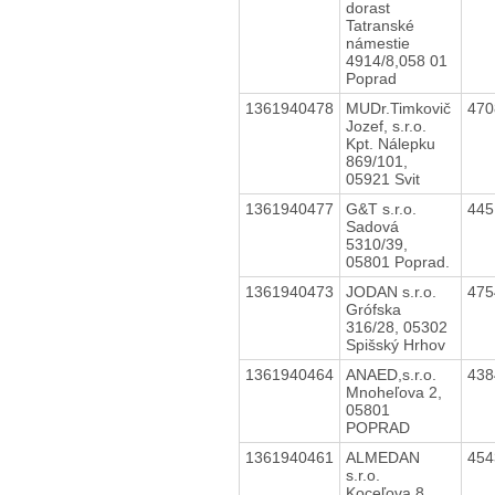
dorast
Tatranské
námestie
4914/8,058 01
Poprad
1361940478
MUDr.Timkovič
47
Jozef, s.r.o.
Kpt. Nálepku
869/101,
05921 Svit
1361940477
G&T s.r.o.
44
Sadová
5310/39,
05801 Poprad.
1361940473
JODAN s.r.o.
47
Grófska
316/28, 05302
Spišský Hrhov
1361940464
ANAED,s.r.o.
43
Mnoheľova 2,
05801
POPRAD
1361940461
ALMEDAN
45
s.r.o.
Koceľova 8,