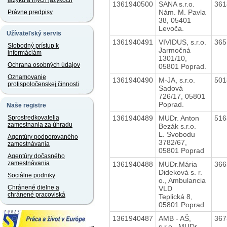
jazyku a iných jazykoch
1361940500
SANA s.r.o.
36
Nám. M. Pavla
Právne predpisy
38, 05401
Levoča.
Užívateľský servis
1361940491
VIVIDUS, s.r.o.
36
Slobodný prístup k
Jarmočná
informáciám
1301/10,
Ochrana osobných údajov
05801 Poprad.
Oznamovanie
1361940490
M-JA, s.r.o.
50
protispoločenskej činnosti
Sadová
726/17, 05801
Poprad.
Naše registre
1361940489
MUDr. Anton
51
Sprostredkovatelia
zamestnania za úhradu
Bezák s.r.o.
L. Svobodu
Agentúry podporovaného
3782/67,
zamestnávania
05801 Poprad
Agentúry dočasného
zamestnávania
1361940488
MUDr.Mária
36
Dideková s. r.
Sociálne podniky
o., Ambulancia
Chránené dielne a
VLD
chránené pracoviská
Teplická 8,
05801 Poprad
1361940487
AMB - AŠ,
36
s.r.o., MUDr.