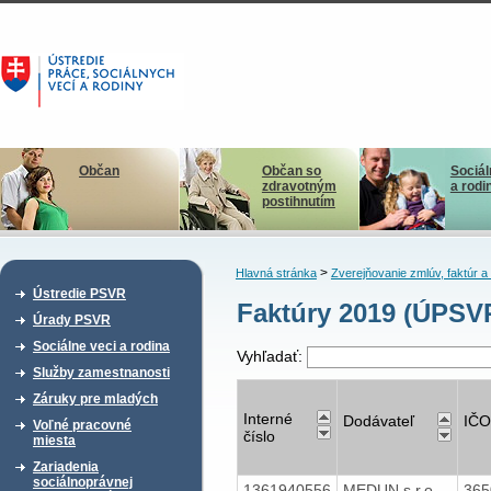
Občan
Občan so
Sociál
zdravotným
a rodi
postihnutím
>
Hlavná stránka
Zverejňovanie zmlúv, faktúr 
Ústredie PSVR
Faktúry 2019 (ÚPSV
Úrady PSVR
Sociálne veci a rodina
Vyhľadať:
Služby zamestnanosti
Záruky pre mladých
Interné
Dodávateľ
IČO
Voľné pracovné
číslo
miesta
Zariadenia
sociálnoprávnej
1361940556
MEDUN,s.r.o.
36