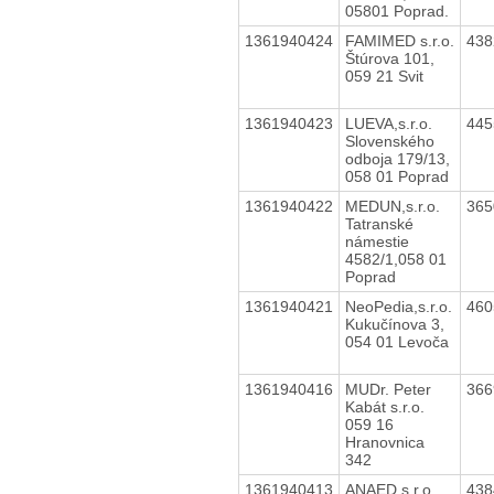
05801 Poprad.
1361940424
FAMIMED s.r.o.
43
Štúrova 101,
059 21 Svit
1361940423
LUEVA,s.r.o.
44
Slovenského
odboja 179/13,
058 01 Poprad
1361940422
MEDUN,s.r.o.
36
Tatranské
námestie
4582/1,058 01
Poprad
1361940421
NeoPedia,s.r.o.
46
Kukučínova 3,
054 01 Levoča
1361940416
MUDr. Peter
36
Kabát s.r.o.
059 16
Hranovnica
342
1361940413
ANAED,s.r.o.
43