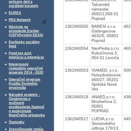
ochrany detí a
Tatranské
sociálnej kurately
námestie
EURES
4582/1,058 01
Poprad
PES Network
1361940555
BARESI s.r.o.
46
Nástroje na
Gattingerova
prepojenie Európy
(CEF)/Systém EESSI
4632/5, 05801
Poprad
Európsky sociálny
fond
1361940554
NeoPedia,s.r.o.
46
Kukučínova 3,
Fond pre azyl,
054 01 Levoča
migráciu a integráciu
Integrovaný
regionálny operačný
1361940553
VIAMED, s.r.o.
50
program 2014 - 2020
Hviezdoslavova
460/27, 05201
Operačný program
Kvalita životného
Spišská Nová
prostredia
Ves
Národné projekty -
1361940518
ANAED,s.r.o.
43
Oznámenia o
Mnoheľova 2,
možnosti
05801
predkladania žiadostí
POPRAD
o poskytnutie
finančného príspevku
1361940517
LUEVA,s.r.o.
44
Štatistiky
Slovenského
odboja 179/13,
Zverejňovanie zmlúv,