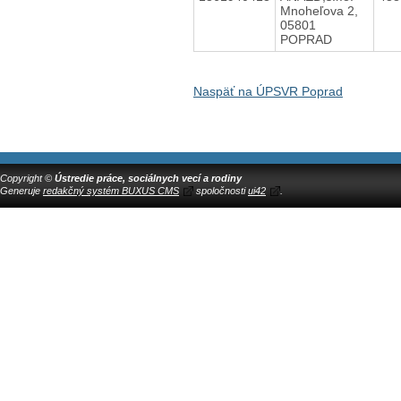
Mnoheľova 2,
05801
POPRAD
Naspäť na ÚPSVR Poprad
Copyright ©
Ústredie práce, sociálnych vecí a rodiny
Generuje
redakčný systém BUXUS CMS
spoločnosti
ui42
.