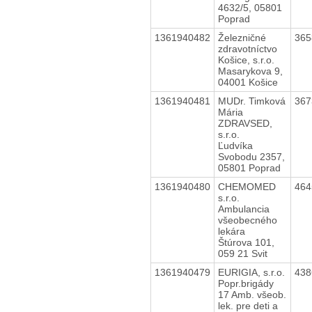
4632/5, 05801
Poprad
1361940482
Železničné
36
zdravotníctvo
Košice, s.r.o.
Masarykova 9,
04001 Košice
1361940481
MUDr. Timková
36
Mária
ZDRAVSED,
s.r.o.
Ľudvíka
Svobodu 2357,
05801 Poprad
1361940480
CHEMOMED
46
s.r.o.
Ambulancia
všeobecného
lekára
Štúrova 101,
059 21 Svit
1361940479
EURIGIA, s.r.o.
43
Popr.brigády
17 Amb. všeob.
lek. pre deti a