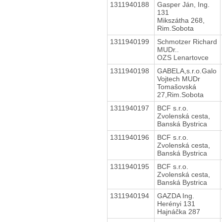
1311940188
Gasper Ján, Ing.
131
Mikszátha 268,
Rim.Sobota
1311940199
Schmotzer Richard
MUDr..
OZS Lenartovce
1311940198
GABELA,s.r.o.Galo
Vojtech MUDr
Tomašovská
27,Rim.Sobota
1311940197
BCF s.r.o.
Zvolenská cesta,
Banská Bystrica
1311940196
BCF s.r.o.
Zvolenská cesta,
Banská Bystrica
1311940195
BCF s.r.o.
Zvolenská cesta,
Banská Bystrica
1311940194
GAZDA Ing.
Herényi 131
Hajnáčka 287