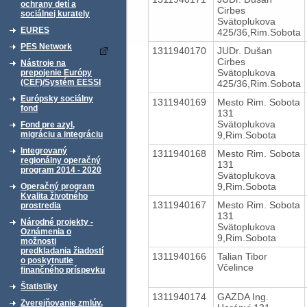
ochrany detí a
Cirbes
sociálnej kurately
Svätoplukova
EURES
425/36,Rim.Sobota
PES Network
1311940170
JUDr. Dušan
Cirbes
Nástroje na
Svätoplukova
prepojenie Európy
(CEF)/Systém EESSI
425/36,Rim.Sobota
Európsky sociálny
1311940169
Mesto Rim. Sobota
fond
131
Svätoplukova
Fond pre azyl,
9,Rim.Sobota
migráciu a integráciu
Integrovaný
1311940168
Mesto Rim. Sobota
regionálny operačný
131
program 2014 - 2020
Svätoplukova
9,Rim.Sobota
Operačný program
Kvalita životného
1311940167
Mesto Rim. Sobota
prostredia
131
Národné projekty -
Svätoplukova
Oznámenia o
9,Rim.Sobota
možnosti
predkladania žiadostí
1311940166
Talian Tibor
o poskytnutie
Včelince
finančného príspevku
Štatistiky
1311940174
GAZDA Ing.
Zverejňovanie zmlúv,