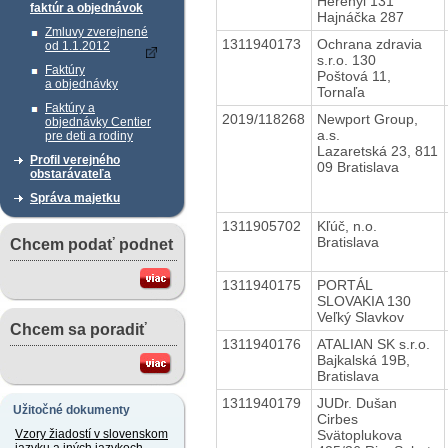
Herényi 131
faktúr a objednávok
Hajnáčka 287
Zmluvy zverejnené
1311940173
Ochrana zdravia
od 1.1.2012
s.r.o. 130
Faktúry
Poštová 11,
a objednávky
Tornaľa
Faktúry a
2019/118268
Newport Group,
objednávky Centier
a.s.
pre deti a rodiny
Lazaretská 23, 811
Profil verejného
09 Bratislava
obstarávateľa
Správa majetku
1311905702
Kľúč, n.o.
Bratislava
Chcem podať podnet
1311940175
PORTÁL
SLOVAKIA 130
Veľký Slavkov
Chcem sa poradiť
1311940176
ATALIAN SK s.r.o.
Bajkalská 19B,
Bratislava
1311940179
JUDr. Dušan
Užitočné dokumenty
Cirbes
Svätoplukova
Vzory žiadostí v slovenskom