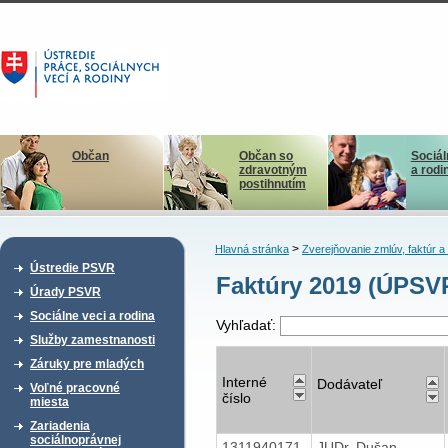
Občan
Občan so
Sociál
zdravotným
a rodi
postihnutím
>
Hlavná stránka
Zverejňovanie zmlúv, faktúr 
Ústredie PSVR
Faktúry 2019 (ÚPSV
Úrady PSVR
Sociálne veci a rodina
Vyhľadať:
Služby zamestnanosti
Záruky pre mladých
Interné
Dodávateľ
Voľné pracovné
číslo
miesta
Zariadenia
sociálnoprávnej
1311940171
JUDr. Dušan