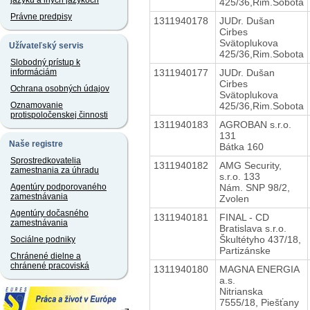
jazyku a iných jazykoch
425/36,Rim.Sobota
Právne predpisy
1311940178
JUDr. Dušan
Cirbes
Svätoplukova
Užívateľský servis
425/36,Rim.Sobota
Slobodný prístup k
1311940177
JUDr. Dušan
informáciám
Cirbes
Ochrana osobných údajov
Svätoplukova
425/36,Rim.Sobota
Oznamovanie
protispoločenskej činnosti
1311940183
AGROBAN s.r.o.
131
Naše registre
Bátka 160
Sprostredkovatelia
1311940182
AMG Security,
zamestnania za úhradu
s.r.o. 133
Nám. SNP 98/2,
Agentúry podporovaného
zamestnávania
Zvolen
Agentúry dočasného
1311940181
FINAL - CD
zamestnávania
Bratislava s.r.o.
Škultétyho 437/18,
Sociálne podniky
Partizánske
Chránené dielne a
chránené pracoviská
1311940180
MAGNA ENERGIA
a.s.
Nitrianska
7555/18, Piešťany