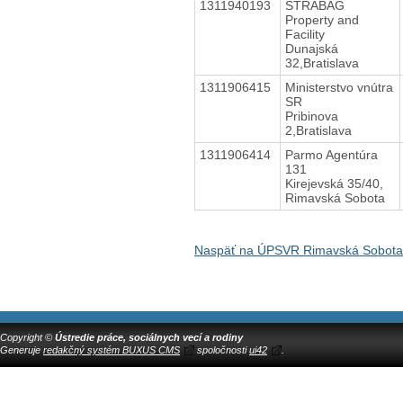
1311940193
STRABAG
Property and
Facility
Dunajská
32,Bratislava
1311906415
Ministerstvo vnútra
SR
Pribinova
2,Bratislava
1311906414
Parmo Agentúra
131
Kirejevská 35/40,
Rimavská Sobota
Naspäť na ÚPSVR Rimavská Sobota
Copyright ©
Ústredie práce, sociálnych vecí a rodiny
Generuje
redakčný systém BUXUS CMS
spoločnosti
ui42
.