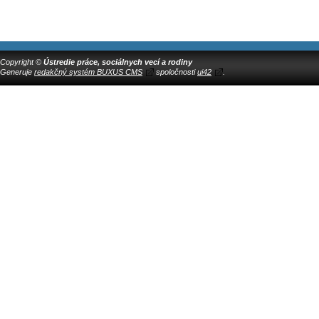
Copyright ©
Ústredie práce, sociálnych vecí a rodiny
Generuje
redakčný systém BUXUS CMS
spoločnosti
ui42
.