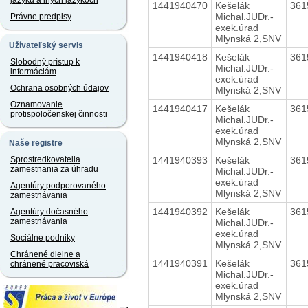
jazyku a iných jazykoch
1441940470
Kešelák
361
Michal.JUDr.-
Právne predpisy
exek.úrad
Mlynská 2,SNV
Užívateľský servis
1441940418
Kešelák
361
Slobodný prístup k
Michal.JUDr.-
informáciám
exek.úrad
Ochrana osobných údajov
Mlynská 2,SNV
Oznamovanie
1441940417
Kešelák
361
protispoločenskej činnosti
Michal.JUDr.-
exek.úrad
Mlynská 2,SNV
Naše registre
1441940393
Kešelák
361
Sprostredkovatelia
zamestnania za úhradu
Michal.JUDr.-
exek.úrad
Agentúry podporovaného
Mlynská 2,SNV
zamestnávania
1441940392
Kešelák
361
Agentúry dočasného
zamestnávania
Michal.JUDr.-
exek.úrad
Sociálne podniky
Mlynská 2,SNV
Chránené dielne a
1441940391
Kešelák
361
chránené pracoviská
Michal.JUDr.-
exek.úrad
Mlynská 2,SNV