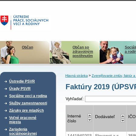
Občan
Občan so
Sociál
zdravotným
a rodi
postihnutím
>
Hlavná stránka
Zverejňovanie zmlúv, faktúr 
Ústredie PSVR
Faktúry 2019 (ÚPSV
Úrady PSVR
Sociálne veci a rodina
Vyhľadať:
Služby zamestnanosti
Záruky pre mladých
Interné
Dodávateľ
IČO
Voľné pracovné
číslo
miesta
Zariadenia
sociálnoprávnej
1441940203
Slovanet,a.s.
359