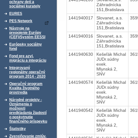
ochrany detí a
Záhradnícka
sociálnej kurately
151,Bratislava
EURES
1441940017
Slovanet, a.s.
359
PES Network
Záhradnícka
151,Bratislava
Nástroje na
prepojenie Európy
1441940016
Slovanet, a.s.
359
(CEF)/Systém EESSI
Záhradnícka
Európsky sociálny
151,Bratislava
fond
1441940630
Kešeľák Michal
361
Fond pre azyl,
JUDr.súdny
migráciu a integráciu
exek.
Integrovaný
Mlynská 2,
regionálny operačný
SNV
program 2014 - 2020
1441940574
Kešeľák Michal
361
Operačný program
JUDr.súdny
Kvalita životného
exek.
prostredia
Mlynská 2,
Národné projekty -
SNV
Oznámenia o
možnosti
1441940542
Kešeľák Michal
361
predkladania žiadostí
JUDr.súdny
o poskytnutie
exek.
finančného príspevku
Mlynská 2,
Štatistiky
SNV
Zverejňovanie zmlúv,