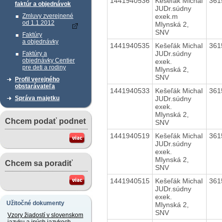
1441940536
Kešeľák Michal
361
faktúr a objednávok
JUDr.súdny
exek.m
Zmluvy zverejnené
od 1.1.2012
Mlynská 2,
SNV
Faktúry
a objednávky
1441940535
Kešeľák Michal
361
JUDr.súdny
Faktúry a
objednávky Centier
exek.
pre deti a rodiny
Mlynská 2,
SNV
Profil verejného
obstarávateľa
1441940533
Kešeľák Michal
361
JUDr.súdny
Správa majetku
exek.
Mlynská 2,
Chcem podať podnet
SNV
1441940519
Kešeľák Michal
361
JUDr.súdny
exek.
Mlynská 2,
Chcem sa poradiť
SNV
1441940515
Kešeľák Michal
361
JUDr.súdny
exek.
Užitočné dokumenty
Mlynská 2,
SNV
Vzory žiadostí v slovenskom