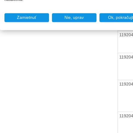
11920
Zamietnuť
Nie, uprav
Ok, pokračuj
11920
11920
11920
11920