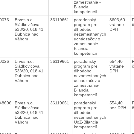
zamestnanie -
Bilancia
kompetencií
30076
Erves n.o.
36119661
poradenský
3603,60
Sládkovičova
program pre
vrátane
533/20, 018 41
dlhodobo
DPH
Dubnica nad
nezamestnaných
Váhom
uchádzačov o
zamestnanie-
Bilancia
kompetencií
30026
Erves n.o.
36119661
poradenský
554,40
Sládkovičova
program pre
vrátane
533/20, 018 41
dlhodobo
DPH
Dubnica nad
nezamestnaných
Váhom
uchádzačov o
zamestnanie-
Bilancia
kompetencií
48696
Erves n.o.
36119661
poradenský
554,40
Sládkovičova
program pre
bez DPH
533/20, 018 41
dlhodobo
Dubnica nad
nezamestnaných
Váhom
UoZ-Bilancia
kompetencií