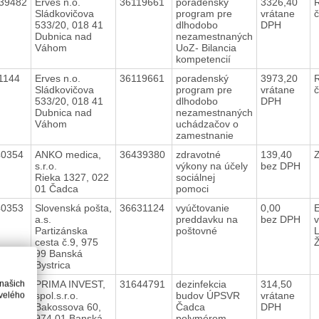
39482
Erves n.o.
36119661
poradenský
3326,40
Sládkovičova
program pre
vrátane
533/20, 018 41
dlhodobo
DPH
Dubnica nad
nezamestnaných
Váhom
UoZ- Bilancia
kompetencií
11144
Erves n.o.
36119661
poradenský
3973,20
Sládkovičova
program pre
vrátane
533/20, 018 41
dlhodobo
DPH
Dubnica nad
nezamestnaných
Váhom
uchádzačov o
zamestnanie
40354
ANKO medica,
36439380
zdravotné
139,40
Z
s.r.o.
výkony na účely
bez DPH
Rieka 1327, 022
sociálnej
01 Čadca
pomoci
40353
Slovenská pošta,
36631124
vyúčtovanie
0,00
E
a.s.
preddavku na
bez DPH
v
Partizánska
poštovné
cesta č.9, 975
99 Banská
Bystrica
40352
PRIMA INVEST,
31644791
dezinfekcia
314,50
 našich
spol.s.r.o.
budov ÚPSVR
vrátane
velého
Bakossova 60,
Čadca
DPH
974 01 Banská
polymérom