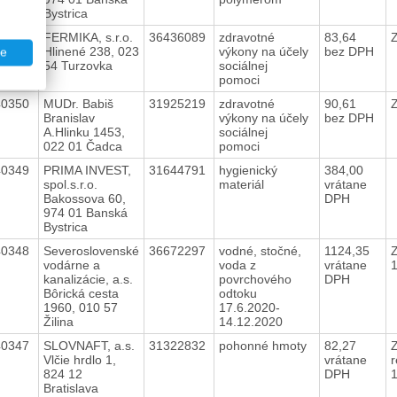
Bystrica
40351
FERMIKA, s.r.o.
36436089
zdravotné
83,64
Z
Hlinené 238, 023
výkony na účely
bez DPH
te
54 Turzovka
sociálnej
pomoci
40350
MUDr. Babiš
31925219
zdravotné
90,61
Z
Branislav
výkony na účely
bez DPH
A.Hlinku 1453,
sociálnej
022 01 Čadca
pomoci
40349
PRIMA INVEST,
31644791
hygienický
384,00
spol.s.r.o.
materiál
vrátane
Bakossova 60,
DPH
974 01 Banská
Bystrica
40348
Severoslovenské
36672297
vodné, stočné,
1124,35
vodárne a
voda z
vrátane
kanalizácie, a.s.
povrchového
DPH
Bôrická cesta
odtoku
1960, 010 57
17.6.2020-
Žilina
14.12.2020
40347
SLOVNAFT, a.s.
31322832
pohonné hmoty
82,27
Vlčie hrdlo 1,
vrátane
r
824 12
DPH
Bratislava