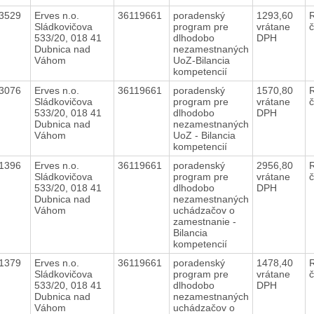
63529
Erves n.o.
36119661
poradenský
1293,60
Sládkovičova
program pre
vrátane
533/20, 018 41
dlhodobo
DPH
Dubnica nad
nezamestnaných
Váhom
UoZ-Bilancia
kompetencií
63076
Erves n.o.
36119661
poradenský
1570,80
Sládkovičova
program pre
vrátane
533/20, 018 41
dlhodobo
DPH
Dubnica nad
nezamestnaných
Váhom
UoZ - Bilancia
kompetencií
51396
Erves n.o.
36119661
poradenský
2956,80
Sládkovičova
program pre
vrátane
533/20, 018 41
dlhodobo
DPH
Dubnica nad
nezamestnaných
Váhom
uchádzačov o
zamestnanie -
Bilancia
kompetencií
51379
Erves n.o.
36119661
poradenský
1478,40
Sládkovičova
program pre
vrátane
533/20, 018 41
dlhodobo
DPH
Dubnica nad
nezamestnaných
Váhom
uchádzačov o