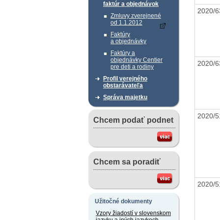
faktúr a objednávok
2020/
Zmluvy zverejnené
od 1.1.2012
Faktúry
a objednávky
Faktúry a
objednávky Centier
2020/
pre deti a rodiny
Profil verejného
obstarávateľa
Správa majetku
2020/
Chcem podať podnet
Chcem sa poradiť
2020/
Užitočné dokumenty
Vzory žiadostí v slovenskom