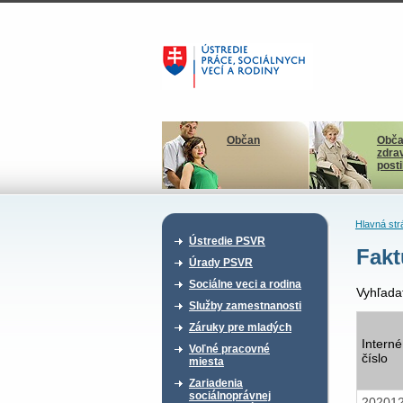
Občan
Obča
zdra
post
Hlavná str
Ústredie PSVR
Fakt
Úrady PSVR
Sociálne veci a rodina
Vyhľada
Služby zamestnanosti
Záruky pre mladých
Interné
Voľné pracovné
číslo
miesta
Zariadenia
sociálnoprávnej
20201