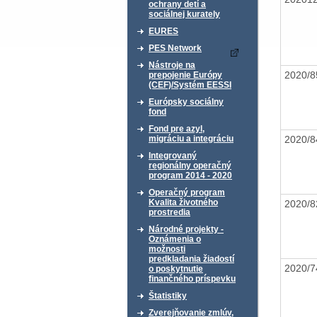
ochrany detí a
sociálnej kurately
EURES
PES Network
Nástroje na
2020/
prepojenie Európy
(CEF)/Systém EESSI
Európsky sociálny
fond
Fond pre azyl,
2020/
migráciu a integráciu
Integrovaný
regionálny operačný
program 2014 - 2020
Operačný program
Kvalita životného
2020/
prostredia
Národné projekty -
Oznámenia o
možnosti
predkladania žiadostí
2020/
o poskytnutie
finančného príspevku
Štatistiky
Zverejňovanie zmlúv,