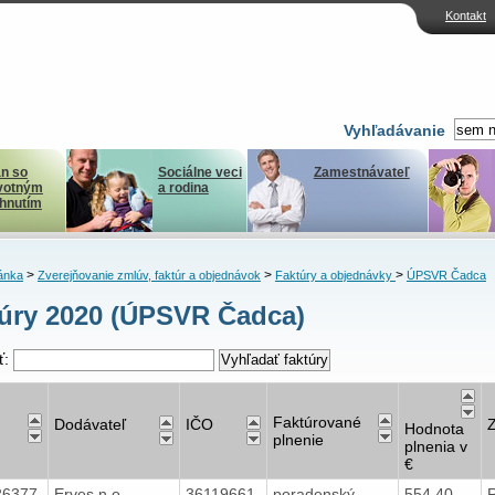
Kontakt
Vyhľadávanie
n so
Sociálne veci
Zamestnávateľ
votným
a rodina
ihnutím
>
>
>
ánka
Zverejňovanie zmlúv, faktúr a objednávok
Faktúry a objednávky
ÚPSVR Čadca
úry 2020 (ÚPSVR Čadca)
ť:
Faktúrované
Dodávateľ
IČO
Hodnota
plnenie
plnenia v
€
26377
Erves n.o.
36119661
poradenský
554,40