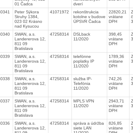
01 Čadca
dverí
40341
Peter Sýkora
41071972
rekonštrukcia
22820,21
Z
Struhy 1384,
kotolne v budove
vrátane
č
023 02 Krásno
ÚPSVR Čadca
DPH
nad Kysucou
40340
SWAN, a.s.
47258314
DSLback
398,45
Landererova 12,
11/2020
vrátane
811 09
DPH
Bratislava
40339
SWAN, a.s.
47258314
telefónne
1789,36
Landererova 12,
poplatky IP
vrátane
811 09
11/2020
DPH
Bratislava
40338
SWAN, a.s.
47258314
služba IP-
742,26
Landererova 12,
Telefónia
vrátane
811 09
11/2020
DPH
Bratislava
40337
SWAN, a.s.
47258314
MPLS VPN
2943,71
Landererova 12,
11/2020
vrátane
811 09
DPH
Bratislava
40336
SWAN, a.s.
47258314
správa a údržba
826,85
Landererova 12,
siete LAN
vrátane
811 09
11/2020
DPH