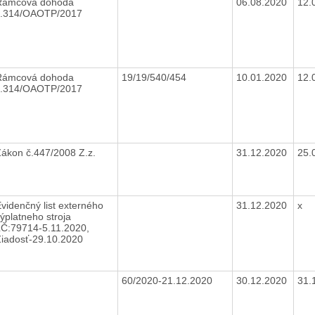
Rámcová dohoda
06.08.2020
12.
č.314/OAOTP/2017
Rámcová dohoda
19/19/540/454
10.01.2020
12.
č.314/OAOTP/2017
ákon č.447/2008 Z.z.
31.12.2020
25.
videnčný list externého
31.12.2020
x
ýplatneho stroja
LČ:79714-5.11.2020,
Žiadosť-29.10.2020
60/2020-21.12.2020
30.12.2020
31.