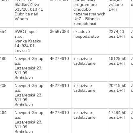
Sládkovičova
program pre
vrátane
533/20, 018 41
dlhodobo
DPH
Dubnica nad
nezamestnaných
Váhom
UoZ - Bilancia
kompetencií
8554
SWOT, spol.
36567396
skladové
2374,40
s.r.o.
hospodárstvo
bez DPH
Ivanka Krasku
14, 934 01
Levice 1
8480
Newport Group,
46279610
inkluzívne
19129,50
a.s.
vzdelávanie
bez DPH
Lazaretská 23,
811 09
Bratislava
8205
Newport Group,
46279610
inkluzívne
20219,50
a.s.
vzdelávanie
bez DPH
Lazaretská 23,
811 09
Bratislava
7464
Newport Group,
46279610
inkluzívne
17494,50
a.s.
vzdelávanie
bez DPH
Lazaretská 23,
811 09
Bratislava