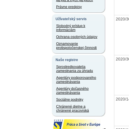
jazyku a iných jazykoch
Právne predpisy
2020/
Užívateľský servis
Slobodný prístup k
informáciám
Ochrana osobných údajov
Oznamovanie
protispoločenskej činnosti
2020/
Naše registre
Sprostredkovatelia
zamestnania za úhradu
Agentúry podporovaného
zamestnávania
Agentúry dočasného
zamestnávania
2020/1
Sociálne podniky
Chránené dielne a
chránené pracoviská