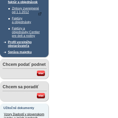
faktúr a objednávok
Zmluvy zverejnené
od 1.1.2012
Faktúry
a objednávky
Faktúry a
objednávky Centier
pre deti a rodiny
Profil verejného
obstarávateľa
Správa majetku
Chcem podať podnet
Chcem sa poradiť
Užitočné dokumenty
Vzory žiadostí v slovenskom