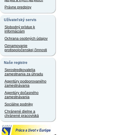
jazyku a iných jazykoch
Právne predpisy
Užívateľský servis
Slobodný prístup k
informáciám
Ochrana osobných údajov
Oznamovanie
protispoločenskej činnosti
Naše registre
Sprostredkovatelia
zamestnania za úhradu
Agentúry podporovaného
zamestnávania
Agentúry dočasného
zamestnávania
Sociálne podniky
Chránené dielne a
chránené pracoviská