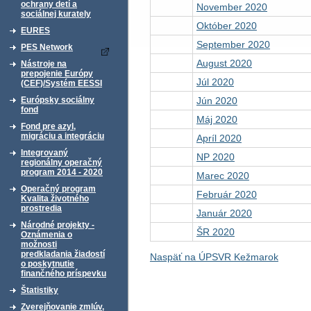
ochrany detí a
November 2020
sociálnej kurately
Október 2020
EURES
September 2020
PES Network
August 2020
Nástroje na
prepojenie Európy
Júl 2020
(CEF)/Systém EESSI
Jún 2020
Európsky sociálny
fond
Máj 2020
Fond pre azyl,
migráciu a integráciu
Apríl 2020
Integrovaný
NP 2020
regionálny operačný
program 2014 - 2020
Marec 2020
Operačný program
Február 2020
Kvalita životného
prostredia
Január 2020
Národné projekty -
ŠR 2020
Oznámenia o
možnosti
predkladania žiadostí
Naspäť na ÚPSVR Kežmarok
o poskytnutie
finančného príspevku
Štatistiky
Zverejňovanie zmlúv,