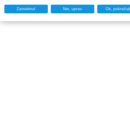
Zamietnuť
Nie, uprav
Ok, pokračuj