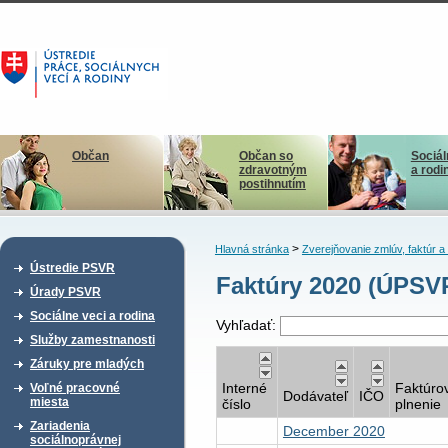
Občan
Občan so
Sociál
zdravotným
a rodi
postihnutím
>
Hlavná stránka
Zverejňovanie zmlúv, faktúr 
Ústredie PSVR
Faktúry 2020 (ÚPSV
Úrady PSVR
Sociálne veci a rodina
Vyhľadať:
Služby zamestnanosti
Záruky pre mladých
Interné
Faktúro
Voľné pracovné
Dodávateľ
IČO
miesta
číslo
plnenie
Zariadenia
December 2020
sociálnoprávnej