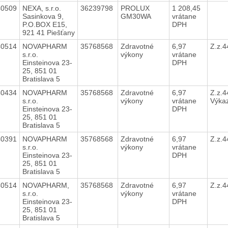
40509
NEXA, s.r.o.
36239798
PROLUX
1 208,45
Sasinkova 9,
GM30WA
vrátane
P.O.BOX E15,
DPH
921 41 Piešťany
40514
NOVAPHARM
35768568
Zdravotné
6,97
Z.z.
s.r.o.
výkony
vrátane
Einsteinova 23-
DPH
25, 851 01
Bratislava 5
40434
NOVAPHARM
35768568
Zdravotné
6,97
Z.z.4
s.r.o.
výkony
vrátane
Výka
Einsteinova 23-
DPH
25, 851 01
Bratislava 5
40391
NOVAPHARM
35768568
Zdravotné
6,97
Z.z.
s.r.o.
výkony
vrátane
Einsteinova 23-
DPH
25, 851 01
Bratislava 5
40514
NOVAPHARM,
35768568
Zdravotné
6,97
Z.z.
s.r.o.
výkony
vrátane
Einsteinova 23-
DPH
25, 851 01
Bratislava 5