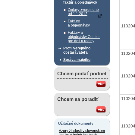
faktúr a objednávok
Zmluvy zverejnené
od 1.1.2012
Faktúry
a objednávky
11020
Faktúry a
objednávky Centier
pre deti a rodiny
Profil verejného
obstarávateľa
11020
Správa majetku
Chcem podať podnet
11020
11020
Chcem sa poradiť
Užitočné dokumenty
11020
Vzory žiadostí v slovenskom