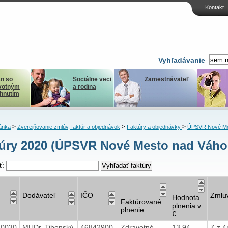
Kontakt
Vyhľadávanie
n so
Sociálne veci
Zamestnávateľ
votným
a rodina
ihnutím
>
>
>
ánka
Zverejňovanie zmlúv, faktúr a objednávok
Faktúry a objednávky
ÚPSVR Nové Me
úry 2020 (ÚPSVR Nové Mesto nad Váh
ť:
Dodávateľ
IČO
Zmlu
Hodnota
Faktúrované
plnenia v
plnenie
€
40030
MUDr. Tibenský
46842900
Zdravotné
13,94
Z.z.