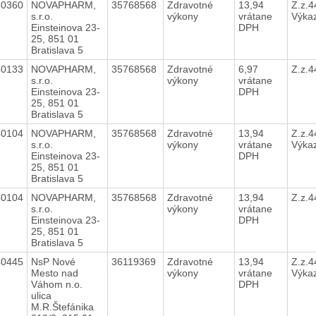
40360
NOVAPHARM,
35768568
Zdravotné
13,94
Z.z.4
s.r.o.
výkony
vrátane
Výka
Einsteinova 23-
DPH
25, 851 01
Bratislava 5
40133
NOVAPHARM,
35768568
Zdravotné
6,97
Z.z.
s.r.o.
výkony
vrátane
Einsteinova 23-
DPH
25, 851 01
Bratislava 5
40104
NOVAPHARM,
35768568
Zdravotné
13,94
Z.z.4
s.r.o.
výkony
vrátane
Výka
Einsteinova 23-
DPH
25, 851 01
Bratislava 5
40104
NOVAPHARM,
35768568
Zdravotné
13,94
Z.z.
s.r.o.
výkony
vrátane
Einsteinova 23-
DPH
25, 851 01
Bratislava 5
40445
NsP Nové
36119369
Zdravotné
13,94
Z.z.4
Mesto nad
výkony
vrátane
Výka
Váhom n.o.
DPH
ulica
M.R.Štefánika