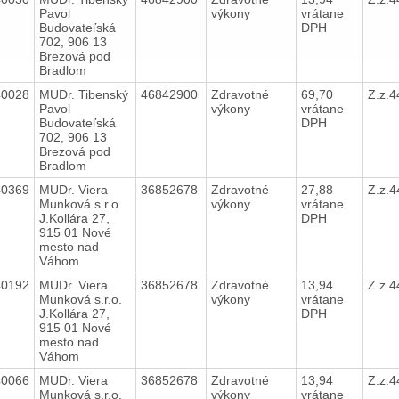
Pavol
výkony
vrátane
Budovateľská
DPH
702, 906 13
Brezová pod
Bradlom
40028
MUDr. Tibenský
46842900
Zdravotné
69,70
Z.z.
Pavol
výkony
vrátane
Budovateľská
DPH
702, 906 13
Brezová pod
Bradlom
40369
MUDr. Viera
36852678
Zdravotné
27,88
Z.z.
Munková s.r.o.
výkony
vrátane
J.Kollára 27,
DPH
915 01 Nové
mesto nad
Váhom
40192
MUDr. Viera
36852678
Zdravotné
13,94
Z.z.
Munková s.r.o.
výkony
vrátane
J.Kollára 27,
DPH
915 01 Nové
mesto nad
Váhom
40066
MUDr. Viera
36852678
Zdravotné
13,94
Z.z.
Munková s.r.o.
výkony
vrátane