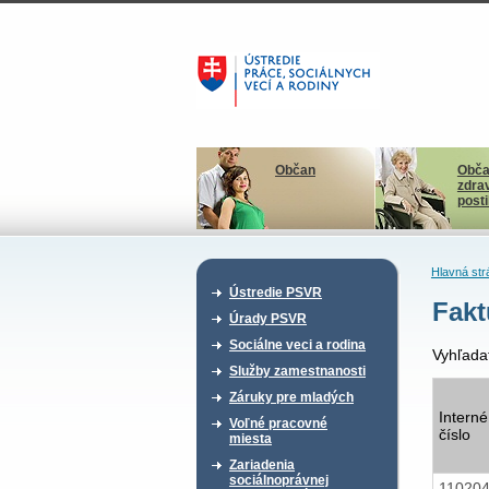
Občan
Obča
zdra
post
Hlavná str
Ústredie PSVR
Fakt
Úrady PSVR
Sociálne veci a rodina
Vyhľada
Služby zamestnanosti
Záruky pre mladých
Interné
Voľné pracovné
číslo
miesta
Zariadenia
sociálnoprávnej
11020