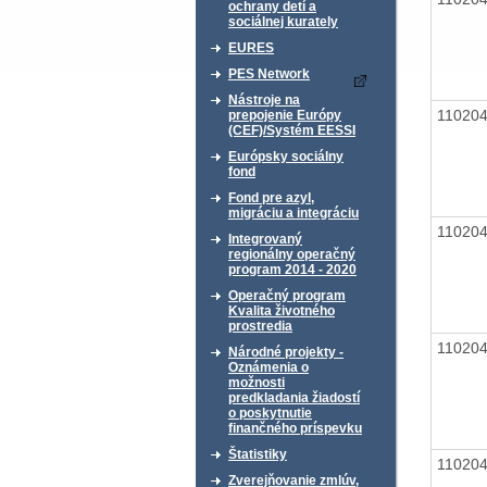
ochrany detí a
sociálnej kurately
EURES
PES Network
Nástroje na
11020
prepojenie Európy
(CEF)/Systém EESSI
Európsky sociálny
fond
Fond pre azyl,
migráciu a integráciu
11020
Integrovaný
regionálny operačný
program 2014 - 2020
Operačný program
Kvalita životného
prostredia
11020
Národné projekty -
Oznámenia o
možnosti
predkladania žiadostí
o poskytnutie
finančného príspevku
Štatistiky
11020
Zverejňovanie zmlúv,