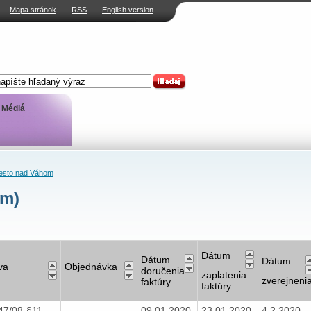
Mapa stránok
RSS
English version
Médiá
sto nad Váhom
om)
Dátum
Dátum
Dátum
va
Objednávka
doručenia
zaplatenia
zverejneni
faktúry
faktúry
447/08-§11
09.01.2020
23.01.2020
4.2.2020