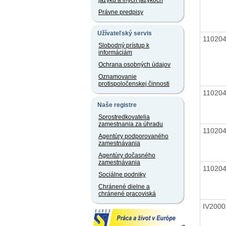
jazyku a iných jazykoch
Právne predpisy
Užívateľský servis
11020
Slobodný prístup k
informáciám
Ochrana osobných údajov
Oznamovanie
protispoločenskej činnosti
11020
Naše registre
Sprostredkovatelia
zamestnania za úhradu
11020
Agentúry podporovaného
zamestnávania
Agentúry dočasného
zamestnávania
11020
Sociálne podniky
Chránené dielne a
chránené pracoviská
IV200