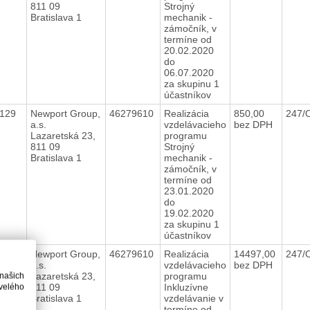
811 09
Strojný
Bratislava 1
mechanik -
zámočník, v
termíne od
20.02.2020
do
06.07.2020
za skupinu 1
účastníkov
0129
Newport Group,
46279610
Realizácia
850,00
247/
a.s.
vzdelávacieho
bez DPH
Lazaretská 23,
programu
811 09
Strojný
Bratislava 1
mechanik -
zámočník, v
termíne od
23.01.2020
do
19.02.2020
za skupinu 1
účastníkov
0187
Newport Group,
46279610
Realizácia
14497,00
247/
a.s.
vzdelávacieho
bez DPH
Lazaretská 23,
programu
 našich
811 09
Inkluzívne
velého
Bratislava 1
vzdelávanie v
termíne od