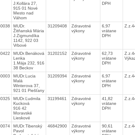
J.Kollára 27,
DPH
915 01 Nové
Mesto nad
Váhom
40038
MUDr.
31209408
Zdravotné
6,97
Z.z.
Žitňanská Mária
výkony
vrátane
J.Zigmundíka
DPH
1142, 922 03
Vrbové
40422
MUDr.Benáková
31202152
Zdravotné
62,73
Z.z.4
Lenka
výkony
vrátane
Výka
1.Mája 232, 916
DPH
38 Beckov
40003
MUDr.Lucia
31209394
Zdravotné
6,97
Z.z.
Malá
výkony
vrátane
Winterova 37,
DPH
921 01 Piešťany
40325
MUDr.Ľudmila
31199461
Zdravotné
41,82
Z.z.
Kucková
výkony
vrátane
916 42
DPH
Moravské
Lieskové
40074
MUDr.Tibenský
46842900
Zdravotné
90,61
Z.z.
Pavol
výkony
vrátane