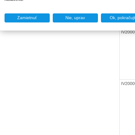
Zamietnuť
Nie, uprav
Ok, pokračuj
IV200
IV200