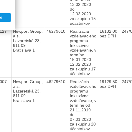
13.02.2020
do
12.03.2020
te
za skupinu 15
účastníkov
0127
Newport Group,
46279610
Realizácia
16132,00
247/
a.s.
vzdelávacieho
bez DPH
Lazaretská 23,
programu
811 09
Inkluzívne
Bratislava 1
vzdelávanie, v
termíne
15.01.2020 -
12.02.2020
za skupinu 17
účastníkov
0007
Newport Group,
46279610
Realizácia
19129,50
247/
a.s.
vzdelávacieho
bez DPH
Lazaretská 23,
programu
811 09
Inkluzívne
Bratislava 1
vzdelávanie, v
termíne od
21.11.2019
do
07.01.2020
za skupinu 20
účastníkov.