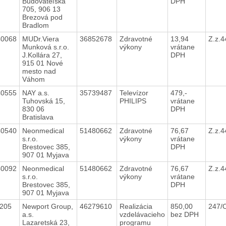
Budovateľská
DPH
705, 906 13
Brezová pod
Bradlom
40068
MUDr.Viera
36852678
Zdravotné
13,94
Z.z.
Munková s.r.o.
výkony
vrátane
J.Kollára 27,
DPH
915 01 Nové
mesto nad
Váhom
40555
NAY a.s.
35739487
Televízor
479,-
Tuhovská 15,
PHILIPS
vrátane
830 06
DPH
Bratislava
40540
Neonmedical
51480662
Zdravotné
76,67
Z.z.
s.r.o.
výkony
vrátane
Brestovec 385,
DPH
907 01 Myjava
40092
Neonmedical
51480662
Zdravotné
76,67
Z.z.
s.r.o.
výkony
vrátane
Brestovec 385,
DPH
907 01 Myjava
0205
Newport Group,
46279610
Realizácia
850,00
247/
a.s.
vzdelávacieho
bez DPH
Lazaretská 23,
programu