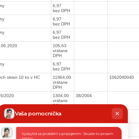
ony
6,97
bez DPH
ony
6,97
bez DPH
ony
6,97
bez DPH
.06.2020
105,63
vrátane
DPH
ony
6,97
bez DPH
ých okien 10 ks v HC
11964,00
1062040040
vrátane
DPH
y 5/2020
1304,00
38/2004
vrátane
DPH
hatbot
íše
Vaša pomocníčka
áva objektov 5/2020
4965,86
bez DPH
ony
6,97
bez DPH
Vyskytol sa problém s pripojením. Skúste to prosím
znovu.