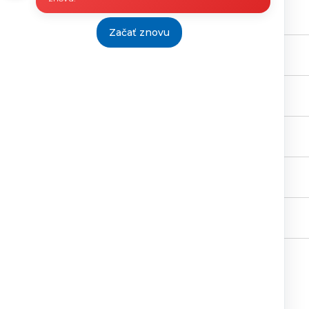
N, HC 5/2020
725,58
5837/2011
vrátane
DPH
Začať znovu
a siete LAN PN, HC
1277,86
5837/2011
vrátane
DPH
N, HC 5/2020
265,63
5837/2011
vrátane
DPH
HC 5/2020
2045,42
5837/2011
vrátane
DPH
 5/2020
1415,58
5837/2011
vrátane
DPH
 5/2020
187,99
10140/2015
vrátane
DPH
Tlačiť