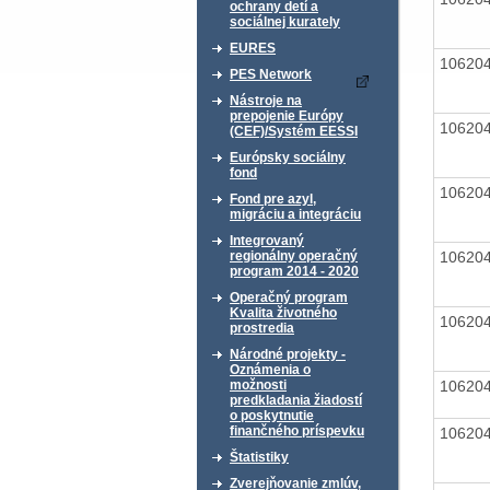
ochrany detí a
sociálnej kurately
EURES
10620
PES Network
Nástroje na
prepojenie Európy
10620
(CEF)/Systém EESSI
Európsky sociálny
fond
10620
Fond pre azyl,
migráciu a integráciu
Integrovaný
10620
regionálny operačný
program 2014 - 2020
Operačný program
Kvalita životného
10620
prostredia
Národné projekty -
Oznámenia o
10620
možnosti
predkladania žiadostí
o poskytnutie
finančného príspevku
10620
Štatistiky
Zverejňovanie zmlúv,