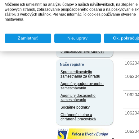
jazyku a iných jazykoch
Môžeme ich umiestniť na analýzu údajov o našich návštevníkoch, na zlepšenie
Právne predpisy
webových stránok, zobrazovanie prispôsobeného obsahu a na poskytovanie sk
zážitku z webových stránok. Pre viac informácií o cookies používame otvorené
10620
nastavenia.
Užívateľský servis
Slobodný prístup k
informáciám
10620
Zamietnuť
Nie, uprav
Ok, pokračuj
Ochrana osobných údajov
Oznamovanie
10620
protispoločenskej činnosti
10620
Naše registre
Sprostredkovatelia
10620
zamestnania za úhradu
Agentúry podporovaného
zamestnávania
10620
Agentúry dočasného
zamestnávania
Sociálne podniky
10620
Chránené dielne a
chránené pracoviská
10620