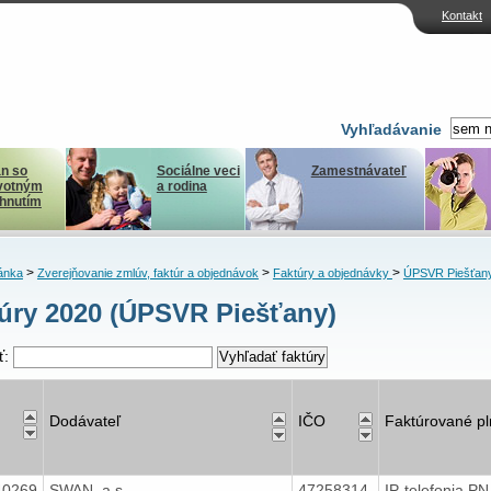
Kontakt
Vyhľadávanie
n so
Sociálne veci
Zamestnávateľ
votným
a rodina
ihnutím
>
>
>
ánka
Zverejňovanie zmlúv, faktúr a objednávok
Faktúry a objednávky
ÚPSVR Piešťan
úry 2020 (ÚPSVR Piešťany)
ť:
Dodávateľ
IČO
Faktúrované pl
40269
SWAN, a.s.
47258314
IP-telefonia P