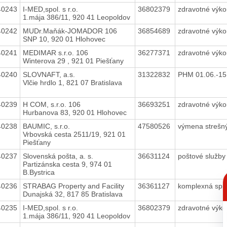
40243
I-MED,spol. s r.o.
36802379
zdravotné výk
1.mája 386/11, 920 41 Leopoldov
40242
MUDr.Maňák-JOMADOR 106
36854689
zdravotné výk
SNP 10, 920 01 Hlohovec
40241
MEDIMAR s.r.o. 106
36277371
zdravotné výk
Winterova 29 , 921 01 Piešťany
40240
SLOVNAFT, a.s.
31322832
PHM 01.06.-15
Vlčie hrdlo 1, 821 07 Bratislava
40239
H COM, s.r.o. 106
36693251
zdravotné výk
Hurbanova 83, 920 01 Hlohovec
40238
BAUMIC, s.r.o.
47580526
výmena strešn
Vrbovská cesta 2511/19, 921 01
Piešťany
40237
Slovenská pošta, a. s.
36631124
poštové služb
Partizánska cesta 9, 974 01
B.Bystrica
C
p
40236
STRABAG Property and Facility
36361127
komplexná spr
Dunajská 32, 817 85 Bratislava
40235
I-MED,spol. s r.o.
36802379
zdravotné výk
1.mája 386/11, 920 41 Leopoldov