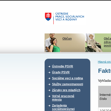
Občan
Obča
zdra
post
Hlavná str
Ústredie PSVR
Fakt
Úrady PSVR
Sociálne veci a rodina
Vyhľada
Služby zamestnanosti
Záruky pre mladých
Interné
Voľné pracovné
číslo
miesta
Zariadenia
sociálnoprávnej
10620