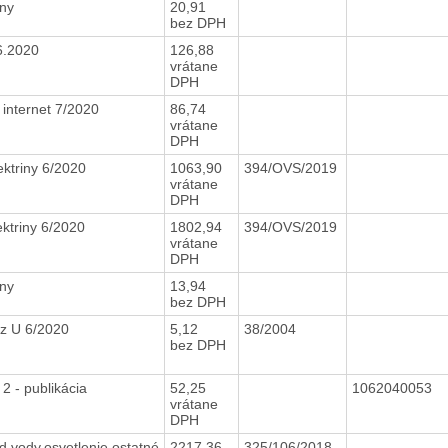
ony
20,91
bez DPH
6.2020
126,88
vrátane
DPH
 internet 7/2020
86,74
vrátane
DPH
ktriny 6/2020
1063,90
394/OVS/2019
vrátane
DPH
ktriny 6/2020
1802,94
394/OVS/2019
vrátane
DPH
ony
13,94
bez DPH
z U 6/2020
5,12
38/2004
bez DPH
 2 - publikácia
52,25
1062040053
vrátane
DPH
d.vody,osvetlenie,ostatné
2217,36
325/106/2018