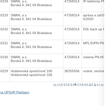
40234
SWAN, a.s.
47258314
IP-telefonia P
Borská 6, 841 04 Bratislava
40233
SWAN, a.s.
47258314
správa a údržb
Borská 6, 841 04 Bratislava
5/2020
40232
SWAN, a.s.
47258314
DSL back up P
Borská 6, 841 04 Bratislava
40231
SWAN, a.s.
47258314
MPLSVPN PN, 
Borská 6, 841 04 Bratislava
40230
SWAN, a.s.
47258314
volania PN,HC
Borská 6, 841 04 Bratislava
40229
Vodárenská spoločnosť 106
36255556
vodné, stočné
Vodárenská spoločnosť 106
<<
<
|
2
|
3
|
4
|
5
|
6
|
7
|
8
|
9
|
10
|
11
|
>
>>
na ÚPSVR Piešťany