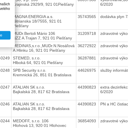
Krajinská 2929/9, 921 01Piešťany
6/2020
 našich
velého
40252
MAGNA ENERGIA a.s.
35743565
dodávka plyn 
Nitrianska 18/7555, 921 01
Piešťany
40251
MUDr.Bertoli Mário 106
31209718
zdravotné výk
te
NZZ A.Trajan 7, 921 01 Piešťany
40250
MEDINAS,s.r.o.,MUDr.N.Nosáľová
36272922
zdravotné výk
A.Hlinku 16, 921 01 Piešťany
40249
STEMED, s.r.o.
36287881
zdravotné výk
Hlboká 64, 921 01 Piešťany
40248
SPB Security s.r.o.
44626975
služby informá
Kremnická 26, 851 01 Bratislava
40247
ATALIAN SK s.r.o.
44390823
extra dezinfek
Bajkalská 28, 817 62 Bratislava
6/2020
40246
ATALIAN SK s.r.o.
44390823
PN a HC čistia
Bajkalská 28, 817 62 Bratislava
40244
MEDOFF, s.r.o. 106
36854093
zdravotné výk
Hlohová 13, 920 01 Hlohovec