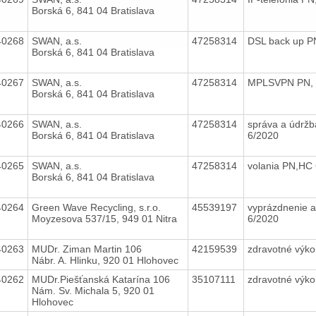
Borská 6, 841 04 Bratislava
40268
SWAN, a.s.
47258314
DSL back up P
Borská 6, 841 04 Bratislava
40267
SWAN, a.s.
47258314
MPLSVPN PN, 
Borská 6, 841 04 Bratislava
40266
SWAN, a.s.
47258314
správa a údržb
Borská 6, 841 04 Bratislava
6/2020
40265
SWAN, a.s.
47258314
volania PN,HC
Borská 6, 841 04 Bratislava
40264
Green Wave Recycling, s.r.o.
45539197
vyprázdnenie a
Moyzesova 537/15, 949 01 Nitra
6/2020
40263
MUDr. Ziman Martin 106
42159539
zdravotné výk
Nábr. A. Hlinku, 920 01 Hlohovec
40262
MUDr.Piešťanská Katarína 106
35107111
zdravotné výk
Nám. Sv. Michala 5, 920 01
Hlohovec