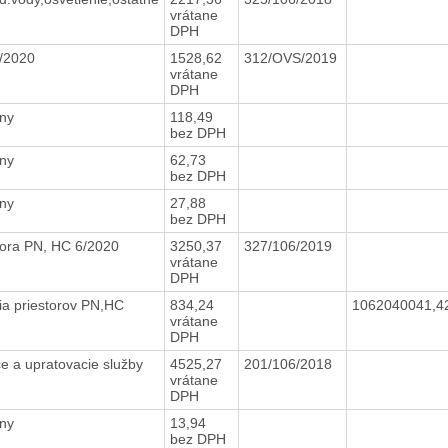
vrátane
DPH
7/2020
1528,62
312/OVS/2019
vrátane
DPH
ony
118,49
bez DPH
ony
62,73
bez DPH
ony
27,88
bez DPH
tora PN, HC 6/2020
3250,37
327/106/2019
vrátane
DPH
cia priestorov PN,HC
834,24
1062040041,4
vrátane
DPH
ce a upratovacie služby
4525,27
201/106/2018
vrátane
DPH
ony
13,94
bez DPH