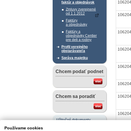
10620
faktúr a objednávok
Zmluvy zverejnené
od 1.1.2012
10620
Faktúry
a objednávky
10620
Faktúry a
objednávky Centier
pre deti a rodiny
Profil verejného
10620
obstarávateľa
Správa majetku
10620
Chcem podať podnet
10620
10620
Chcem sa poradiť
10620
Užitočné dokumenty
Vzory žiadostí v slovenskom
Používame cookies
10620