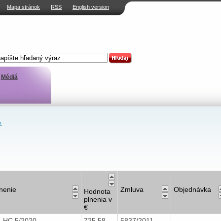
Mapa stránok
RSS
English version
Médiá
y
nenie
Zmluva
Objednávka
Hodnota
plnenia v
€
N, HC 5/2020
725,58
5837/2011