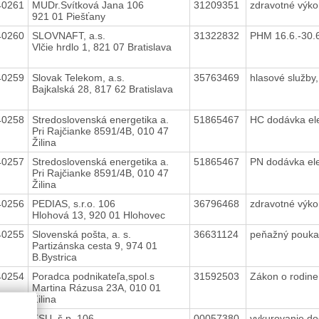
40261
MUDr.Svítková Jana 106
31209351
zdravotné výk
921 01 Piešťany
40260
SLOVNAFT, a.s.
31322832
PHM 16.6.-30.
Vlčie hrdlo 1, 821 07 Bratislava
40259
Slovak Telekom, a.s.
35763469
hlasové služby,
Bajkalská 28, 817 62 Bratislava
40258
Stredoslovenská energetika a.
51865467
HC dodávka ele
Pri Rajčianke 8591/4B, 010 47
Žilina
40257
Stredoslovenská energetika a.
51865467
PN dodávka ele
Pri Rajčianke 8591/4B, 010 47
Žilina
40256
PEDIAS, s.r.o. 106
36796468
zdravotné výk
Hlohová 13, 920 01 Hlohovec
40255
Slovenská pošta, a. s.
36631124
peňažný pouka
Partizánska cesta 9, 974 01
B.Bystrica
40254
Poradca podnikateľa,spol.s
31592503
Zákon o rodine
Martina Rázusa 23A, 010 01
Žilina
40253
TSU, š.p. 106
00057380
vykurovanie,do