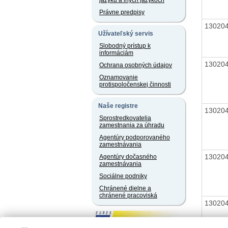
jazyku a iných jazykoch
Právne predpisy
13020
Užívateľský servis
Slobodný prístup k
informáciám
13020
Ochrana osobných údajov
Oznamovanie
protispoločenskej činnosti
Naše registre
13020
Sprostredkovatelia
zamestnania za úhradu
Agentúry podporovaného
zamestnávania
13020
Agentúry dočasného
zamestnávania
Sociálne podniky
Chránené dielne a
chránené pracoviská
13020