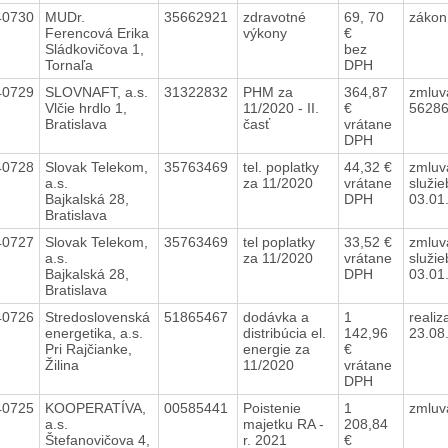
40730
MUDr.
35662921
zdravotné
69, 70
zákon
Ferencová Erika
výkony
€
Sládkovičova 1,
bez
Tornaľa
DPH
40729
SLOVNAFT, a.s.
31322832
PHM za
364,87
zmluv
Vlčie hrdlo 1,
11/2020 - II.
€
56286
Bratislava
časť
vrátane
DPH
40728
Slovak Telekom,
35763469
tel. poplatky
44,32 €
zmluva
a.s.
za 11/2020
vrátane
služie
Bajkalská 28,
DPH
03.01
Bratislava
40727
Slovak Telekom,
35763469
tel poplatky
33,52 €
zmluva
a.s.
za 11/2020
vrátane
služie
Bajkalská 28,
DPH
03.01
Bratislava
40726
Stredoslovenská
51865467
dodávka a
1
reali
energetika, a.s.
distribúcia el.
142,96
23.08
Pri Rajčianke,
energie za
€
Žilina
11/2020
vrátane
DPH
40725
KOOPERATÍVA,
00585441
Poistenie
1
zmluv
a.s.
majetku RA -
208,84
Štefanovičova 4,
r. 2021
€