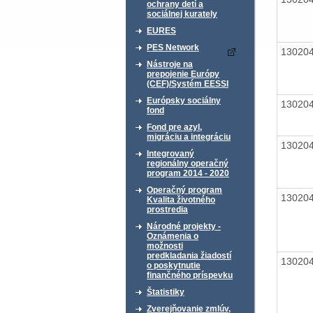
ochrany detí a
sociálnej kurately
EURES
PES Network
13020
Nástroje na
prepojenie Európy
(CEF)/Systém EESSI
Európsky sociálny
13020
fond
Fond pre azyl,
migráciu a integráciu
13020
Integrovaný
regionálny operačný
program 2014 - 2020
Operačný program
13020
Kvalita životného
prostredia
Národné projekty -
Oznámenia o
možnosti
predkladania žiadostí
13020
o poskytnutie
finančného príspevku
Štatistiky
Zverejňovanie zmlúv,