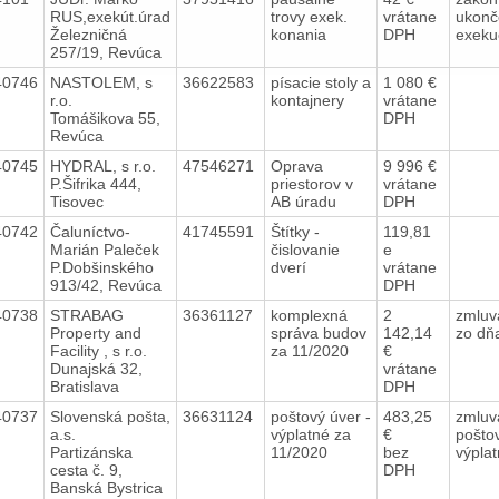
RUS,exekút.úrad
trovy exek.
vrátane
ukonč
Železničná
konania
DPH
exeku
257/19, Revúca
40746
NASTOLEM, s
36622583
písacie stoly a
1 080 €
r.o.
kontajnery
vrátane
Tomášikova 55,
DPH
Revúca
40745
HYDRAL, s r.o.
47546271
Oprava
9 996 €
P.Šifrika 444,
priestorov v
vrátane
Tisovec
AB úradu
DPH
40742
Čaluníctvo-
41745591
Štítky -
119,81
Marián Paleček
čislovanie
e
P.Dobšinského
dverí
vrátane
913/42, Revúca
DPH
40738
STRABAG
36361127
komplexná
2
zmluv
Property and
správa budov
142,14
zo dň
Facility , s r.o.
za 11/2020
€
Dunajská 32,
vrátane
Bratislava
DPH
40737
Slovenská pošta,
36631124
poštový úver -
483,25
zmluv
a.s.
výplatné za
€
pošto
Partizánska
11/2020
bez
výpla
cesta č. 9,
DPH
Banská Bystrica