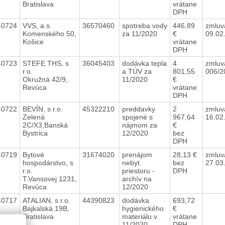
Bratislava
vrátane
DPH
40724
VVS, a.s.
36570460
spotreba vody
446,89
zmluv
Komenského 50,
za 11/2020
€
09.02
Košice
vrátane
DPH
40723
STEFE THS, s
36045403
dodávka tepla
4
zmluv
r.o.
a TÚV za
801,55
006/
Okružná 42/9,
11/2020
€
Revúca
vrátane
DPH
40722
BEVÍN, s r.o.
45322210
preddavky
2
zmluv
Zelená
spojené s
967,64
16.02
2C/X3,Banská
nájmom za
€
Bystrica
12/2020
bez
DPH
40719
Bytové
31674020
prenájom
28,13 €
zmluv
hospodárstvo, s
nebyt.
bez
27.03
r.o.
priestoru -
DPH
T.Vansovej 1231,
archív na
Revúca
12/2020
40717
ATALIAN, s r.o.
44390823
dodávka
693,72
Bajkalská 19B,
hygienického
€
Bratislava
materiálu v
vrátane
11/2020
DPH