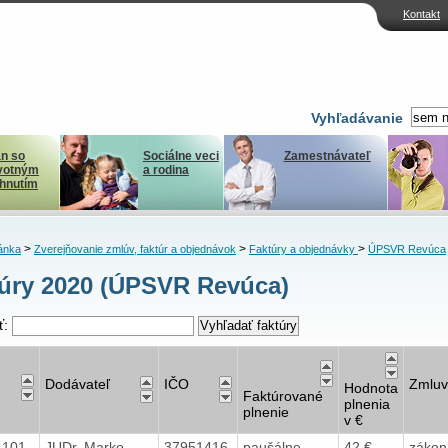
Kontakt
Vyhľadávanie
n so
Sociálne veci
Zamestnávateľ
votným
a rodina
ihnutím
>
>
>
ánka
Zverejňovanie zmlúv, faktúr a objednávok
Faktúry a objednávky
ÚPSVR Revúca
úry 2020 (ÚPSVR Revúca)
ť:
Dodávateľ
IČO
Zmlu
Hodnota
Faktúrované
plnenia
plnenie
v €
4101
JUDr. Marko
37951416
paušálne
42 €
zákon