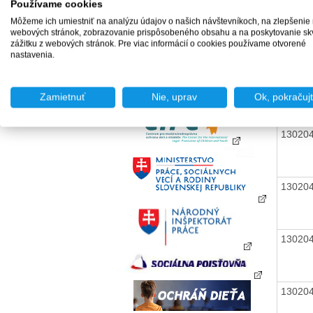
Používame cookies
13020
Môžeme ich umiestniť na analýzu údajov o našich návštevníkoch, na zlepšenie
webových stránok, zobrazovanie prispôsobeného obsahu a na poskytovanie sk
zážitku z webových stránok. Pre viac informácií o cookies používame otvorené
nastavenia.
13020
Zamietnuť
Nie, uprav
Ok, pokračuj
13020
13020
13020
13020