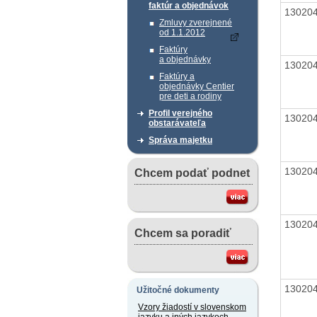
faktúr a objednávok
13020
Zmluvy zverejnené
od 1.1.2012
Faktúry
a objednávky
13020
Faktúry a
objednávky Centier
pre deti a rodiny
Profil verejného
13020
obstarávateľa
Správa majetku
13020
Chcem podať podnet
13020
Chcem sa poradiť
13020
Užitočné dokumenty
Vzory žiadostí v slovenskom