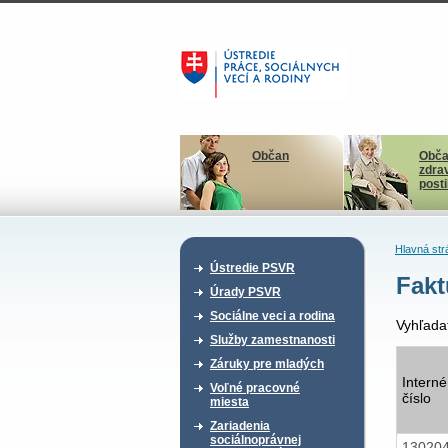
Občan
Obča
zdra
post
Hlavná str
Ústredie PSVR
Fakt
Úrady PSVR
Sociálne veci a rodina
Vyhľada
Služby zamestnanosti
Záruky pre mladých
Interné
Voľné pracovné
číslo
miesta
Zariadenia
sociálnoprávnej
13020