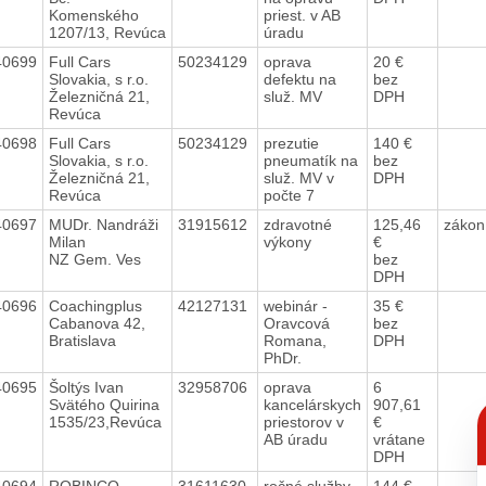
Komenského
priest. v AB
1207/13, Revúca
úradu
40699
Full Cars
50234129
oprava
20 €
Slovakia, s r.o.
defektu na
bez
Železničná 21,
služ. MV
DPH
Revúca
40698
Full Cars
50234129
prezutie
140 €
Slovakia, s r.o.
pneumatík na
bez
Železničná 21,
služ. MV v
DPH
Revúca
počte 7
40697
MUDr. Nandráži
31915612
zdravotné
125,46
zákon
Milan
výkony
€
NZ Gem. Ves
bez
DPH
40696
Coachingplus
42127131
webinár -
35 €
Cabanova 42,
Oravcová
bez
Bratislava
Romana,
DPH
PhDr.
40695
Šoltýs Ivan
32958706
oprava
6
Svätého Quirina
kancelárskych
907,61
C
1535/23,Revúca
priestorov v
€
p
AB úradu
vrátane
DPH
40694
ROBINCO
31611630
ročné služby
144 €