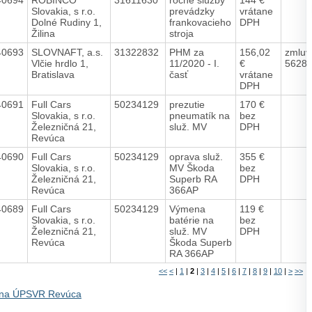
Slovakia, s r.o.
prevádzky
vrátane
Dolné Rudiny 1,
frankovacieho
DPH
Žilina
stroja
40693
SLOVNAFT, a.s.
31322832
PHM za
156,02
zmluv
Vlčie hrdlo 1,
11/2020 - I.
€
56286
Bratislava
časť
vrátane
DPH
40691
Full Cars
50234129
prezutie
170 €
Slovakia, s r.o.
pneumatík na
bez
Železničná 21,
služ. MV
DPH
Revúca
40690
Full Cars
50234129
oprava služ.
355 €
Slovakia, s r.o.
MV Škoda
bez
Železničná 21,
Superb RA
DPH
Revúca
366AP
40689
Full Cars
50234129
Výmena
119 €
Slovakia, s r.o.
batérie na
bez
Železničná 21,
služ. MV
DPH
Revúca
Škoda Superb
RA 366AP
<<
<
|
1
|
2
|
3
|
4
|
5
|
6
|
7
|
8
|
9
|
10
|
>
>>
 na ÚPSVR Revúca