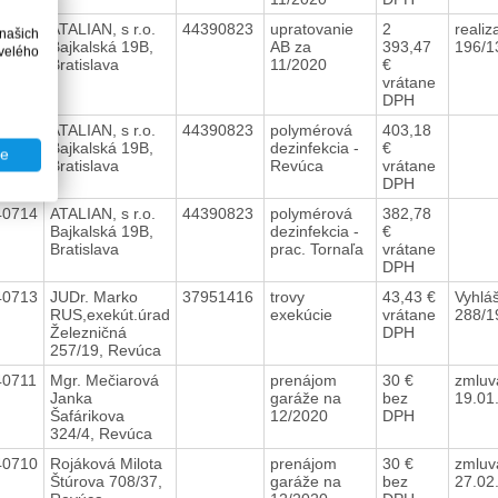
40716
ATALIAN, s r.o.
44390823
upratovanie
2
realiz
 našich
Bajkalská 19B,
AB za
393,47
196/1
velého
Bratislava
11/2020
€
vrátane
DPH
40715
ATALIAN, s r.o.
44390823
polymérová
403,18
Bajkalská 19B,
dezinfekcia -
€
te
Bratislava
Revúca
vrátane
DPH
40714
ATALIAN, s r.o.
44390823
polymérová
382,78
Bajkalská 19B,
dezinfekcia -
€
Bratislava
prac. Tornaľa
vrátane
DPH
40713
JUDr. Marko
37951416
trovy
43,43 €
Vyhlá
RUS,exekút.úrad
exekúcie
vrátane
288/1
Železničná
DPH
257/19, Revúca
40711
Mgr. Mečiarová
prenájom
30 €
zmluv
Janka
garáže na
bez
19.01
Šafárikova
12/2020
DPH
324/4, Revúca
40710
Rojáková Milota
prenájom
30 €
zmluv
Štúrova 708/37,
garáže na
bez
27.02