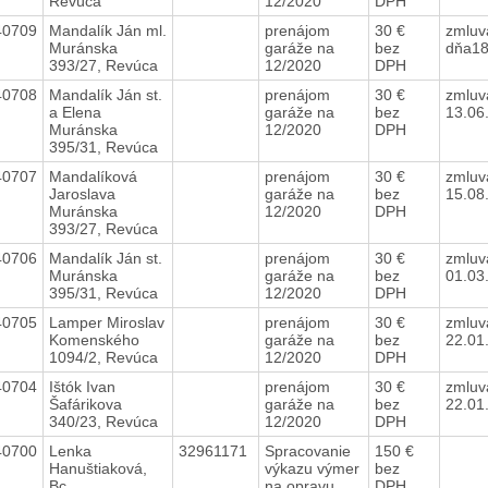
Revúca
12/2020
DPH
40709
Mandalík Ján ml.
prenájom
30 €
zmluv
Muránska
garáže na
bez
dňa18
393/27, Revúca
12/2020
DPH
40708
Mandalík Ján st.
prenájom
30 €
zmluv
a Elena
garáže na
bez
13.06
Muránska
12/2020
DPH
395/31, Revúca
40707
Mandalíková
prenájom
30 €
zmluv
Jaroslava
garáže na
bez
15.08
Muránska
12/2020
DPH
393/27, Revúca
40706
Mandalík Ján st.
prenájom
30 €
zmluv
Muránska
garáže na
bez
01.03
395/31, Revúca
12/2020
DPH
40705
Lamper Miroslav
prenájom
30 €
zmluv
Komenského
garáže na
bez
22.01
1094/2, Revúca
12/2020
DPH
40704
Ištók Ivan
prenájom
30 €
zmluv
Šafárikova
garáže na
bez
22.01
340/23, Revúca
12/2020
DPH
40700
Lenka
32961171
Spracovanie
150 €
Hanuštiaková,
výkazu výmer
bez
Bc.
na opravu
DPH