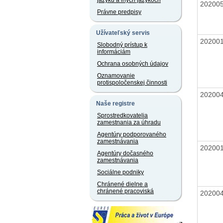
jazyku a iných jazykoch
20200
Právne predpisy
Užívateľský servis
20200
Slobodný prístup k
informáciám
Ochrana osobných údajov
Oznamovanie
protispoločenskej činnosti
20200
Naše registre
Sprostredkovatelia
zamestnania za úhradu
Agentúry podporovaného
zamestnávania
20200
Agentúry dočasného
zamestnávania
Sociálne podniky
Chránené dielne a
chránené pracoviská
20200