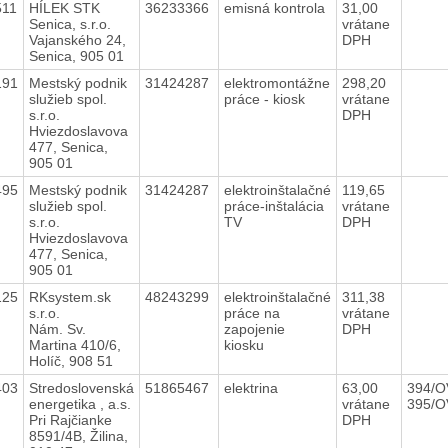
511
HÍLEK STK
36233366
emisná kontrola
31,00
Senica, s.r.o.
vrátane
Vajanského 24,
DPH
Senica, 905 01
191
Mestský podnik
31424287
elektromontážne
298,20
služieb spol.
práce - kiosk
vrátane
s.r.o.
DPH
Hviezdoslavova
477, Senica,
905 01
495
Mestský podnik
31424287
elektroinštalačné
119,65
služieb spol.
práce-inštalácia
vrátane
s.r.o.
TV
DPH
Hviezdoslavova
477, Senica,
905 01
125
RKsystem.sk
48243299
elektroinštalačné
311,38
s.r.o.
práce na
vrátane
Nám. Sv.
zapojenie
DPH
Martina 410/6,
kiosku
Holíč, 908 51
403
Stredoslovenská
51865467
elektrina
63,00
394/O
energetika , a.s.
vrátane
395/O
Pri Rajčianke
DPH
8591/4B, Žilina,