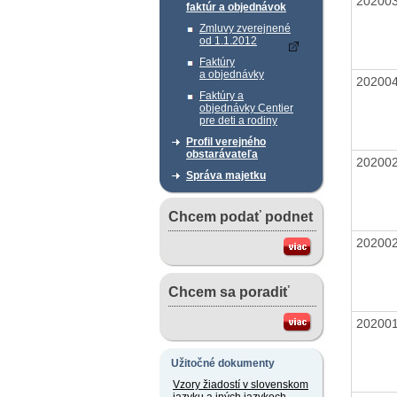
20200
faktúr a objednávok
Zmluvy zverejnené
od 1.1.2012
Faktúry
a objednávky
20200
Faktúry a
objednávky Centier
pre deti a rodiny
Profil verejného
obstarávateľa
20200
Správa majetku
Chcem podať podnet
20200
Chcem sa poradiť
20200
Užitočné dokumenty
Vzory žiadostí v slovenskom