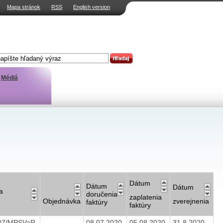
Mapa stránok
RSS
English version
Médiá
Dátum
Dátum
Dátum
a
doručenia
zaplatenia
Objednávka
zverejnenia
faktúry
faktúry
007/MPSVaR
08.07.2020
05.08.2020
31.8.2020