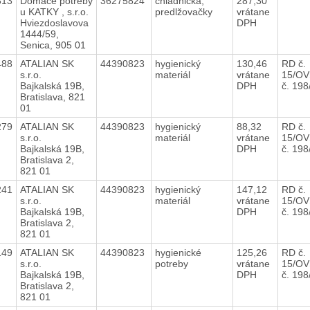
313
Domáce potreby
36275824
chladnička,
287,30
u KATKY , s.r.o.
predlžovačky
vrátane
Hviezdoslavova
DPH
1444/59,
Senica, 905 01
488
ATALIAN SK
44390823
hygienický
130,46
RD č.
s.r.o.
materiál
vrátane
15/OV
Bajkalská 19B,
DPH
č. 19
Bratislava, 821
01
279
ATALIAN SK
44390823
hygienický
88,32
RD č.
s.r.o.
materiál
vrátane
15/OV
Bajkalská 19B,
DPH
č. 19
Bratislava 2,
821 01
241
ATALIAN SK
44390823
hygienický
147,12
RD č.
s.r.o.
materiál
vrátane
15/OV
Bajkalská 19B,
DPH
č. 19
Bratislava 2,
821 01
149
ATALIAN SK
44390823
hygienické
125,26
RD č.
s.r.o.
potreby
vrátane
15/OV
Bajkalská 19B,
DPH
č. 19
Bratislava 2,
821 01