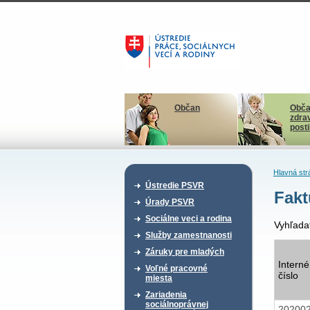
Občan
Obča
zdra
post
Hlavná str
Ústredie PSVR
Fakt
Úrady PSVR
Sociálne veci a rodina
Vyhľada
Služby zamestnanosti
Záruky pre mladých
Interné
Voľné pracovné
číslo
miesta
Zariadenia
sociálnoprávnej
20200