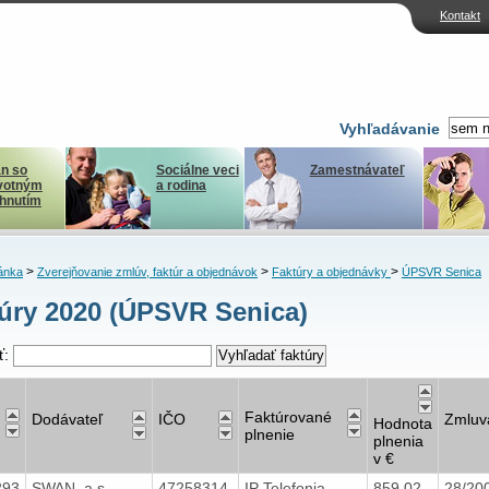
Kontakt
Vyhľadávanie
n so
Sociálne veci
Zamestnávateľ
votným
a rodina
ihnutím
>
>
>
ánka
Zverejňovanie zmlúv, faktúr a objednávok
Faktúry a objednávky
ÚPSVR Senica
úry 2020 (ÚPSVR Senica)
ť:
Faktúrované
Dodávateľ
IČO
Zmluv
Hodnota
plnenie
plnenia
v €
293
SWAN, a.s.
47258314
IP Telefonia
859,02
28/2