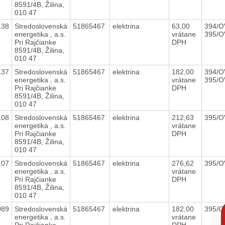
8591/4B, Žilina,
010 47
138
Stredoslovenská
51865467
elektrina
63,00
394/O
energetika , a.s.
vrátane
395/O
Pri Rajčianke
DPH
8591/4B, Žilina,
010 47
137
Stredoslovenská
51865467
elektrina
182,00
394/O
energetika , a.s.
vrátane
395/O
Pri Rajčianke
DPH
8591/4B, Žilina,
010 47
108
Stredoslovenská
51865467
elektrina
212,63
395/O
energetika , a.s.
vrátane
Pri Rajčianke
DPH
8591/4B, Žilina,
010 47
107
Stredoslovenská
51865467
elektrina
276,62
395/O
energetika , a.s.
vrátane
Pri Rajčianke
DPH
8591/4B, Žilina,
010 47
C
089
Stredoslovenská
51865467
elektrina
182,00
395/O
p
energetika , a.s.
vrátane
Pri Rajčianke
DPH