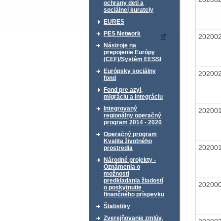
ochrany detí a
sociálnej kurately
EURES
PES Network
20200
Nástroje na
prepojenie Európy
(CEF)/Systém EESSI
Európsky sociálny
20200
fond
Fond pre azyl,
migráciu a integráciu
Integrovaný
20200
regionálny operačný
program 2014 - 2020
Operačný program
Kvalita životného
20200
prostredia
Národné projekty -
Oznámenia o
možnosti
predkladania žiadostí
20200
o poskytnutie
finančného príspevku
Štatistiky
Zverejňovanie zmlúv,