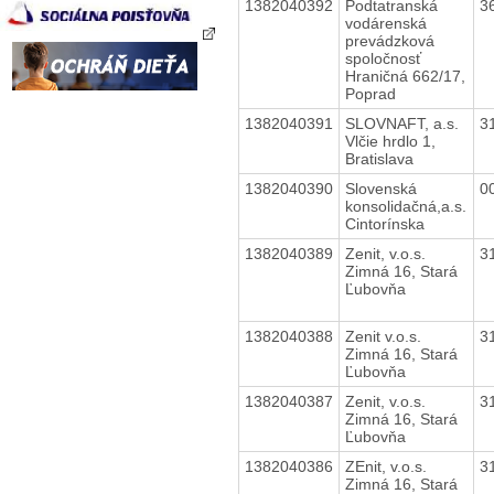
1382040392
Podtatranská
3
vodárenská
prevádzková
spoločnosť
Hraničná 662/17,
Poprad
1382040391
SLOVNAFT, a.s.
3
Vlčie hrdlo 1,
Bratislava
1382040390
Slovenská
0
konsolidačná,a.s.
Cintorínska
1382040389
Zenit, v.o.s.
3
Zimná 16, Stará
Ľubovňa
1382040388
Zenit v.o.s.
3
Zimná 16, Stará
Ľubovňa
1382040387
Zenit, v.o.s.
3
Zimná 16, Stará
Ľubovňa
1382040386
ZEnit, v.o.s.
3
Zimná 16, Stará