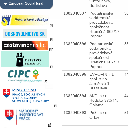
Cintorínska,
European Social fund
Bratislava
1382040397
Podtatranská
3
vodárenská
prevádzková
spoločnosť
Hraničná 662/17
Poprad
1382040396
Podtatranská
3
vodárenská
prevádzková
spoločnosť
Hraničná 662/17
Poprad
1382040395
EVROFIN Int.
4
spol. s r.o.
Jarošová 1,
Bratislava
1382040394
AKD, s.r.o.
4
Hodská 370/44,
Galanta
1382040393
Pe3x s.r.o.
5
Orlov