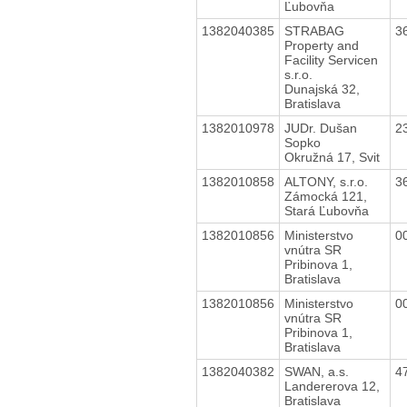
Ľubovňa
1382040385
STRABAG
3
Property and
Facility Servicen
s.r.o.
Dunajská 32,
Bratislava
1382010978
JUDr. Dušan
2
Sopko
Okružná 17, Svit
1382010858
ALTONY, s.r.o.
3
Zámocká 121,
Stará Ľubovňa
1382010856
Ministerstvo
0
vnútra SR
Pribinova 1,
Bratislava
1382010856
Ministerstvo
0
vnútra SR
Pribinova 1,
Bratislava
1382040382
SWAN, a.s.
4
Landererova 12,
Bratislava