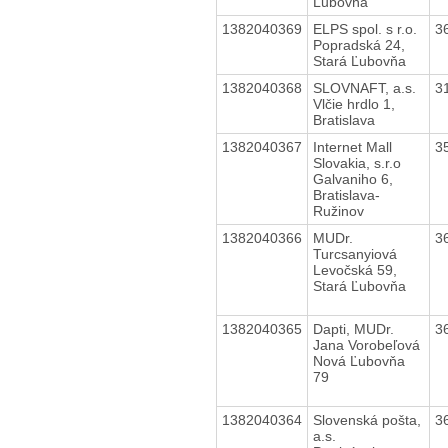
Ľubovňa
1382040369
ELPS spol. s r.o.
3
Popradská 24,
Stará Ľubovňa
1382040368
SLOVNAFT, a.s.
3
Vlčie hrdlo 1,
Bratislava
1382040367
Internet Mall
3
Slovakia, s.r.o
Galvaniho 6,
Bratislava-
Ružinov
1382040366
MUDr.
3
Turcsanyiová
Levočská 59,
Stará Ľubovňa
1382040365
Dapti, MUDr.
3
Jana Vorobeľová
Nová Ľubovňa
79
1382040364
Slovenská pošta,
3
a.s.