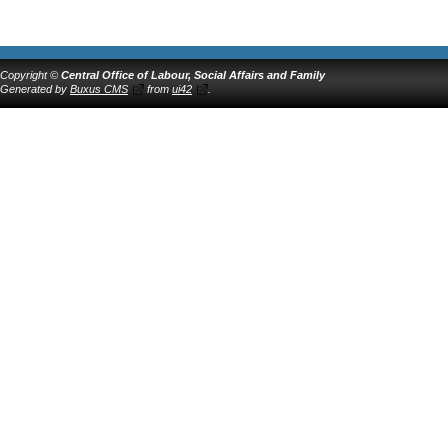
Copyright ©
Central Office of Labour, Social Affairs and Family
Generated by
Buxus CMS
from
ui42
.