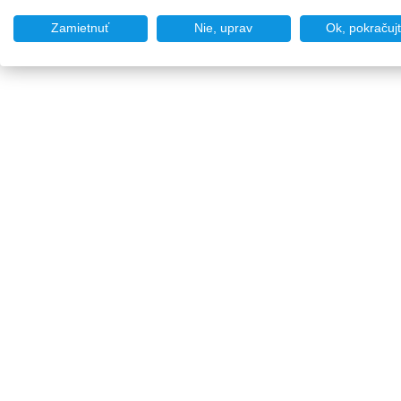
Zamietnuť
Nie, uprav
Ok, pokračuj