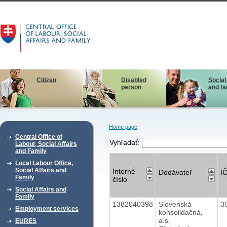
Citizen
Disabled
Social
person
and fa
Home page
Central Office of
Vyhľadať:
Labour, Social Affairs
and Family
Local Labour Office,
Social Affairs and
Interné
Dodávateľ
I
Family
číslo
Social Affairs and
Family
1382040398
Slovenská
3
Employment services
konsolidačná,
a.s.
EURES