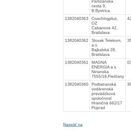
Partizánska
cesta 9,
B.Bystrica
1382040363
Coachingplus,
4
OZ
Cabanova 42,
Bratislava
1382040362
Slovak Telekom,
3
a.s.
Bajkalská 28,
Bratislava
1382040361
MAGNA
0
ENERGIA a.s.
Nirianska
7555/18,Piešťany
1382040360
Podtatranská
3
vodárenská
prevádzková
spoločnosť
Hraničná 662/17
Poprad
Naspäť na