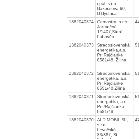
spol. s.r.o.
Bakossova 60,
B.Bystrica
1382040374
Camastra, s.r.o.
4
Jarmočná
1/1407,Stará
Ľubovňa
1382040373
Stredoslovenská
5
energetika,a.s.
Pri Rajčianke
8581/48, Žilina
1382040372
Stredoslovenská
5
energetika, a.s.
Pri Rajčianke
8591/48.Žilina
1382040371
Stredoslovenská
5
energetika, a.s.
Pri !Rajčianke
8591/48
1382040370
ALD MOBIL SL,
4
s.r.o.
Levočská
33/367, St.