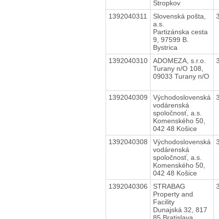
Stropkov
1392040311
Slovenská pošta,
a.s.
Partizánska cesta
9, 97599 B.
Bystrica
1392040310
ADOMEZA, s.r.o.
Turany n/O 108,
09033 Turany n/O
1392040309
Východoslovenská
vodárenská
spoločnosť, a.s.
Komenského 50,
042 48 Košice
1392040308
Východoslovenská
vodárenská
spoločnosť, a.s.
Komenského 50,
042 48 Košice
1392040306
STRABAG
Property and
Facility
Dunajská 32, 817
85 Bratislava