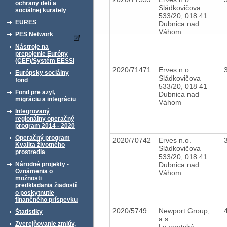
ochrany detí a
Sládkovičova
sociálnej kurately
533/20, 018 41
EURES
Dubnica nad
Váhom
PES Network
Nástroje na
prepojenie Európy
(CEF)/Systém EESSI
2020/71471
Erves n.o.
Európsky sociálny
Sládkovičova
fond
533/20, 018 41
Fond pre azyl,
Dubnica nad
migráciu a integráciu
Váhom
Integrovaný
regionálny operačný
program 2014 - 2020
Operačný program
2020/70742
Erves n.o.
Kvalita životného
Sládkovičova
prostredia
533/20, 018 41
Dubnica nad
Národné projekty -
Oznámenia o
Váhom
možnosti
predkladania žiadostí
o poskytnutie
finančného príspevku
2020/5749
Newport Group,
Štatistiky
a.s.
Zverejňovanie zmlúv,
Lazaretská