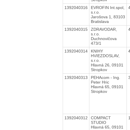
1392040316
EVROFIN Int.spol,
s.r.o.
Jarošova 1, 83103
Bratislava
1392040315
ZDRAVODAR,
s.r.o.
Duchnovičova
473/1
1392040314
KNIHY
HVIEZDOSLAV,
s.r.o.
Hlavná 26, 09101
Stropkov
1392040313
PEHAcom - Ing.
Peter Hric
Hlavná 65, 09101
Stropkov
1392040312
COMPACT
STUDIO
Hlavná 65, 09101