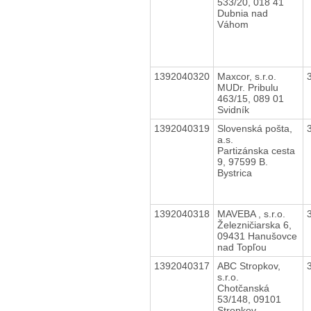
533/20, 018 41
Dubnia nad
Váhom
1392040320
Maxcor, s.r.o.
MUDr. Pribulu
463/15, 089 01
Svidník
1392040319
Slovenská pošta,
a.s.
Partizánska cesta
9, 97599 B.
Bystrica
1392040318
MAVEBA , s.r.o.
Železničiarska 6,
09431 Hanušovce
nad Topľou
1392040317
ABC Stropkov,
s.r.o.
Chotčanská
53/148, 09101
Stropkov