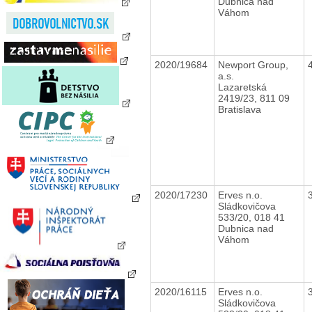
Dubnica nad
Váhom
2020/19684
Newport Group,
a.s.
Lazaretská
2419/23, 811 09
Bratislava
2020/17230
Erves n.o.
Sládkovičova
533/20, 018 41
Dubnica nad
Váhom
2020/16115
Erves n.o.
Sládkovičova