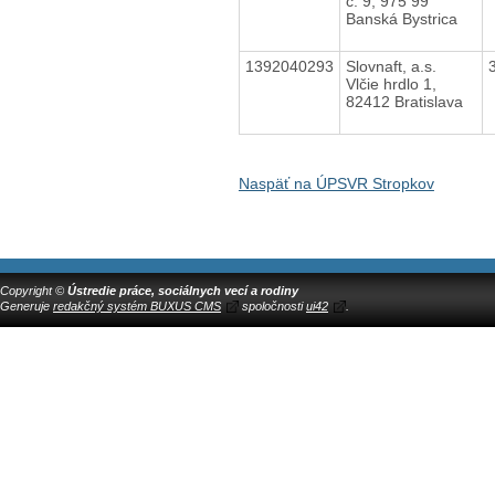
č. 9, 975 99
Banská Bystrica
1392040293
Slovnaft, a.s.
Vlčie hrdlo 1,
82412 Bratislava
Naspäť na ÚPSVR Stropkov
Copyright ©
Ústredie práce, sociálnych vecí a rodiny
Generuje
redakčný systém BUXUS CMS
spoločnosti
ui42
.