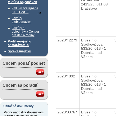
faktúr a objednávok
2419/23, 811 09
Bratislava
Zmluvy zverejnené
od 1.1.2012
Faktúry
a objednávky
Faktúry a
objednávky Centier
pre deti a rodiny
2020/42279
Erves n.o.
Profil verejného
Sládkovičova
obstarávateľa
533/20, 018 41
Správa majetku
Dubnica nad
Váhom
Chcem podať podnet
2020/4092
Erves n.o.
Sládkovičova
533/20, 018 41
Chcem sa poradiť
Dubnica nad
Váhom
Užitočné dokumenty
2020/33767
Erves n.o.
Vzory žiadostí v slovenskom