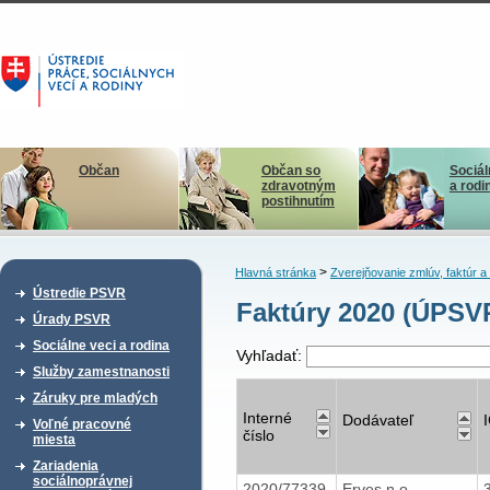
Občan
Občan so
Sociál
zdravotným
a rodi
postihnutím
>
Hlavná stránka
Zverejňovanie zmlúv, faktúr 
Ústredie PSVR
Faktúry 2020 (ÚPSV
Úrady PSVR
Sociálne veci a rodina
Vyhľadať:
Služby zamestnanosti
Záruky pre mladých
Interné
Dodávateľ
Voľné pracovné
číslo
miesta
Zariadenia
sociálnoprávnej
2020/77339
Erves n.o.