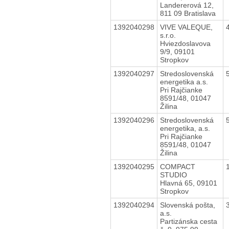
Landererová 12,
811 09 Bratislava
1392040298
VIVE VALEQUE,
s.r.o.
Hviezdoslavova
9/9, 09101
Stropkov
1392040297
Stredoslovenská
energetika a.s.
Pri Rajčianke
8591/48, 01047
Žilina
1392040296
Stredoslovenská
energetika, a.s.
Pri Rajčianke
8591/48, 01047
Žilina
1392040295
COMPACT
STUDIO
Hlavná 65, 09101
Stropkov
1392040294
Slovenská pošta,
a.s.
Partizánska cesta