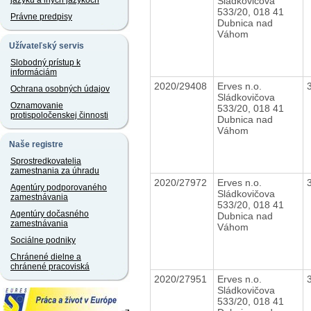
Sládkovičova
jazyku a iných jazykoch
533/20, 018 41
Právne predpisy
Dubnica nad
Váhom
Užívateľský servis
Slobodný prístup k
informáciám
2020/29408
Erves n.o.
Ochrana osobných údajov
Sládkovičova
Oznamovanie
533/20, 018 41
protispoločenskej činnosti
Dubnica nad
Váhom
Naše registre
Sprostredkovatelia
zamestnania za úhradu
2020/27972
Erves n.o.
Agentúry podporovaného
Sládkovičova
zamestnávania
533/20, 018 41
Agentúry dočasného
Dubnica nad
zamestnávania
Váhom
Sociálne podniky
Chránené dielne a
chránené pracoviská
2020/27951
Erves n.o.
Sládkovičova
533/20, 018 41