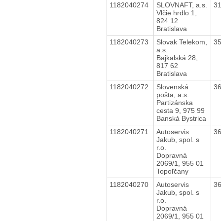
1182040274
SLOVNAFT, a.s.
3
Vlčie hrdlo 1,
824 12
Bratislava
1182040273
Slovak Telekom,
3
a.s.
Bajkalská 28,
817 62
Bratislava
1182040272
Slovenská
3
pošta, a.s.
Partizánska
cesta 9, 975 99
Banská Bystrica
1182040271
Autoservis
3
Jakub, spol. s
r.o.
Dopravná
2069/1, 955 01
Topoľčany
1182040270
Autoservis
3
Jakub, spol. s
r.o.
Dopravná
2069/1, 955 01