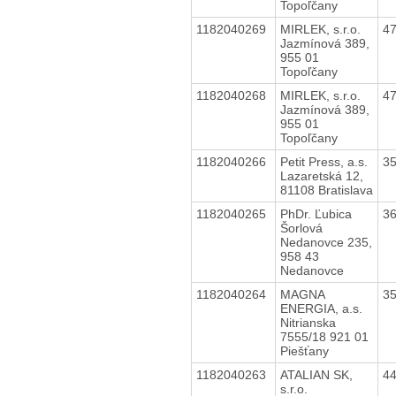
Topoľčany
1182040269
MIRLEK, s.r.o.
4
Jazmínová 389,
955 01
Topoľčany
1182040268
MIRLEK, s.r.o.
4
Jazmínová 389,
955 01
Topoľčany
1182040266
Petit Press, a.s.
3
Lazaretská 12,
81108 Bratislava
1182040265
PhDr. Ľubica
3
Šorlová
Nedanovce 235,
958 43
Nedanovce
1182040264
MAGNA
3
ENERGIA, a.s.
Nitrianska
7555/18 921 01
Piešťany
1182040263
ATALIAN SK,
4
s.r.o.