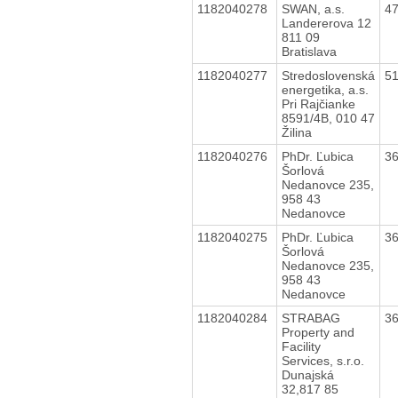
1182040278
SWAN, a.s.
4
Landererova 12
811 09
Bratislava
1182040277
Stredoslovenská
5
energetika, a.s.
Pri Rajčianke
8591/4B, 010 47
Žilina
1182040276
PhDr. Ľubica
3
Šorlová
Nedanovce 235,
958 43
Nedanovce
1182040275
PhDr. Ľubica
3
Šorlová
Nedanovce 235,
958 43
Nedanovce
1182040284
STRABAG
3
Property and
Facility
Services, s.r.o.
Dunajská
32,817 85