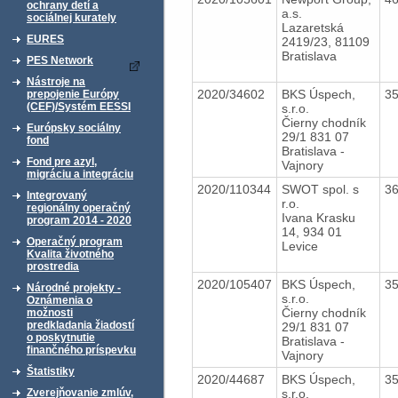
ochrany detí a
a.s.
sociálnej kurately
Lazaretská
EURES
2419/23, 81109
Bratislava
PES Network
Nástroje na
2020/34602
BKS Úspech,
3
prepojenie Európy
(CEF)/Systém EESSI
s.r.o.
Čierny chodník
Európsky sociálny
29/1 831 07
fond
Bratislava -
Fond pre azyl,
Vajnory
migráciu a integráciu
2020/110344
SWOT spol. s
3
Integrovaný
r.o.
regionálny operačný
Ivana Krasku
program 2014 - 2020
14, 934 01
Operačný program
Levice
Kvalita životného
prostredia
2020/105407
BKS Úspech,
3
Národné projekty -
s.r.o.
Oznámenia o
Čierny chodník
možnosti
predkladania žiadostí
29/1 831 07
o poskytnutie
Bratislava -
finančného príspevku
Vajnory
Štatistiky
2020/44687
BKS Úspech,
3
s.r.o.
Zverejňovanie zmlúv,