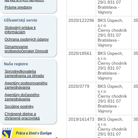
jazyku a iných jazykoch
29/1 831 07
Bratislava -
Právne predpisy
Vajnory
2020/122296
BKS Úspech,
3
Užívateľský servis
s.r.o.
Slobodný prístup k
Čierny chodník
informáciám
29/1 831 07
Ochrana osobných údajov
Bratislava -
Vajnory
Oznamovanie
protispoločenskej činnosti
2020/18561
BKS Úspech,
3
s.r.o.
Čierny chodník
Naše registre
29/1 831 07
Sprostredkovatelia
Bratislava -
zamestnania za úhradu
Vajnory
Agentúry podporovaného
2020/3779
BKS Úspech,
3
zamestnávania
s.r.o.
Agentúry dočasného
Čierny chodník
zamestnávania
29/1 831 07
Bratislava -
Sociálne podniky
Vajnory
Chránené dielne a
chránené pracoviská
2019/161473
BKS Úspech,
3
s.r.o.
Čierny chodník
29/1 831 07