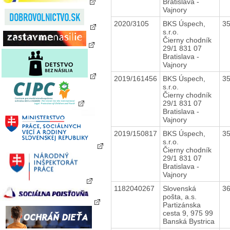
Bratislava -
Vajnory
2020/3105
BKS Úspech,
3
s.r.o.
Čierny chodník
29/1 831 07
Bratislava -
Vajnory
2019/161456
BKS Úspech,
3
s.r.o.
Čierny chodník
29/1 831 07
Bratislava -
Vajnory
2019/150817
BKS Úspech,
3
s.r.o.
Čierny chodník
29/1 831 07
Bratislava -
Vajnory
1182040267
Slovenská
3
pošta, a.s.
Partizánska
cesta 9, 975 99
Banská Bystrica