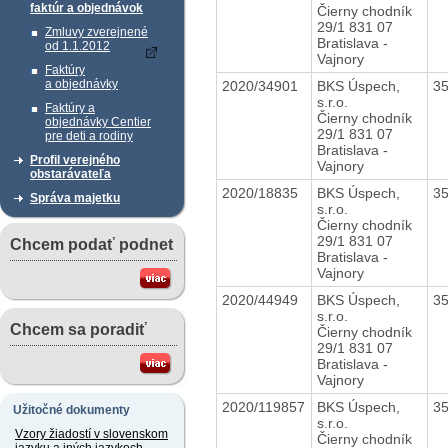
faktúr a objednávok
Čierny chodník
29/1 831 07
Zmluvy zverejnené
Bratislava -
od 1.1.2012
Vajnory
Faktúry
a objednávky
2020/34901
BKS Úspech,
3
s.r.o.
Faktúry a
Čierny chodník
objednávky Centier
29/1 831 07
pre deti a rodiny
Bratislava -
Profil verejného
Vajnory
obstarávateľa
2020/18835
BKS Úspech,
3
Správa majetku
s.r.o.
Čierny chodník
29/1 831 07
Chcem podať podnet
Bratislava -
Vajnory
2020/44949
BKS Úspech,
3
s.r.o.
Chcem sa poradiť
Čierny chodník
29/1 831 07
Bratislava -
Vajnory
2020/119857
BKS Úspech,
3
Užitočné dokumenty
s.r.o.
Vzory žiadostí v slovenskom
Čierny chodník