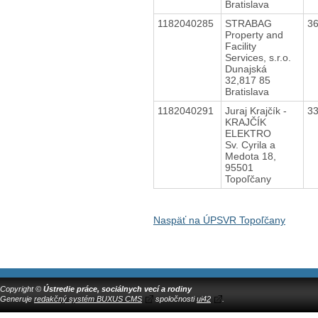
Bratislava
1182040285
STRABAG
3
Property and
Facility
Services, s.r.o.
Dunajská
32,817 85
Bratislava
1182040291
Juraj Krajčík -
3
KRAJČÍK
ELEKTRO
Sv. Cyrila a
Medota 18,
95501
Topoľčany
Naspäť na ÚPSVR Topoľčany
Copyright ©
Ústredie práce, sociálnych vecí a rodiny
Generuje
redakčný systém BUXUS CMS
spoločnosti
ui42
.