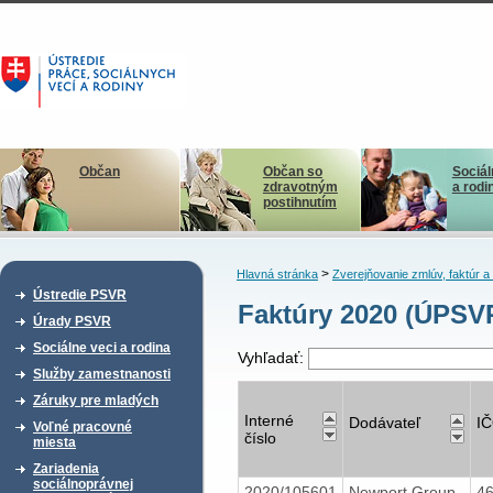
Občan
Občan so
Sociál
zdravotným
a rodi
postihnutím
>
Hlavná stránka
Zverejňovanie zmlúv, faktúr 
Ústredie PSVR
Faktúry 2020 (ÚPSV
Úrady PSVR
Sociálne veci a rodina
Vyhľadať:
Služby zamestnanosti
Záruky pre mladých
Interné
Dodávateľ
I
Voľné pracovné
číslo
miesta
Zariadenia
sociálnoprávnej
2020/105601
Newport Group,
4