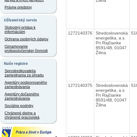
Žilina
jazyku a iných jazykoch
Právne predpisy
Užívateľský servis
Slobodný prístup k
informáciám
1272140376
Stredoslovenská
51
energetika, a.s.
Ochrana osobných údajov
Pri Rajčianke
Oznamovanie
8591/4B, 01047
protispoločenskej činnosti
Žilina
Naše registre
Sprostredkovatelia
zamestnania za úhradu
Agentúry podporovaného
1272140375
Stredoslovenská
51
zamestnávania
energetika, a.s.
Agentúry dočasného
Pri Rajčianke
zamestnávania
8591/4B, 01047
Žilina
Sociálne podniky
Chránené dielne a
chránené pracoviská