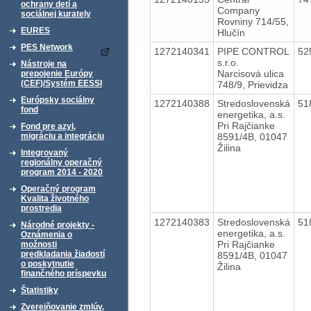
ochrany detí a
Company
sociálnej kurately
Rovniny 714/55,
EURES
Hlučín
PES Network
1272140341
PIPE CONTROL
52
s.r.o.
Nástroje na
Narcisová ulica
prepojenie Európy
(CEF)/Systém EESSI
748/9, Prievidza
Európsky sociálny
1272140388
Stredoslovenská
51
fond
energetika, a.s.
Pri Rajčianke
Fond pre azyl,
8591/4B, 01047
migráciu a integráciu
Žilina
Integrovaný
regionálny operačný
program 2014 - 2020
Operačný program
Kvalita životného
prostredia
1272140383
Stredoslovenská
51
Národné projekty -
energetika, a.s.
Oznámenia o
Pri Rajčianke
možnosti
predkladania žiadostí
8591/4B, 01047
o poskytnutie
Žilina
finančného príspevku
Štatistiky
Zverejňovanie zmlúv,