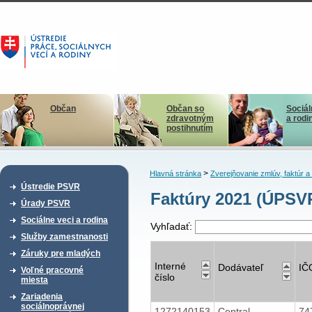
Občan
Občan so
Sociál
zdravotným
a rodi
postihnutím
>
Hlavná stránka
Zverejňovanie zmlúv, faktúr 
Ústredie PSVR
Faktúry 2021 (ÚPSV
Úrady PSVR
Sociálne veci a rodina
Vyhľadať:
Služby zamestnanosti
Záruky pre mladých
Interné
Dodávateľ
IČ
Voľné pracovné
číslo
miesta
Zariadenia
sociálnoprávnej
1272140153
Central
74