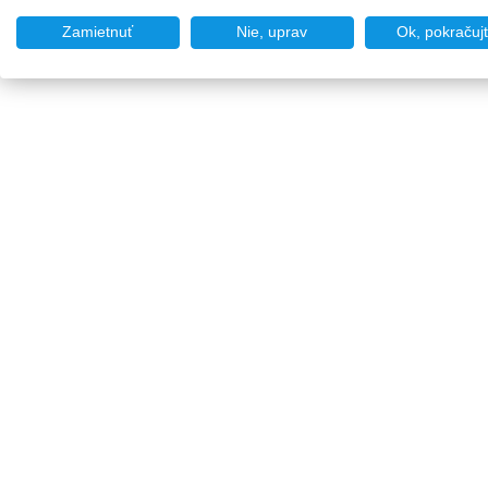
Zamietnuť
Nie, uprav
Ok, pokračuj