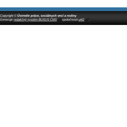
Copyright ©
Ústredie práce, sociálnych vecí a rodiny
Generuje
redakčný systém BUXUS CMS
spoločnosti
ui42
.