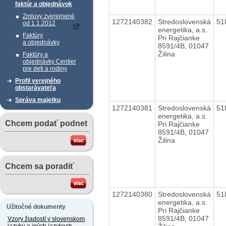
faktúr a objednávok
Zmluvy zverejnené
1272140382
Stredoslovenská
51
od 1.1.2012
energetika, a.s.
Faktúry
Pri Rajčianke
a objednávky
8591/4B, 01047
Žilina
Faktúry a
objednávky Centier
pre deti a rodiny
Profil verejného
obstarávateľa
Správa majetku
1272140381
Stredoslovenská
51
energetika, a.s.
Chcem podať podnet
Pri Rajčianke
8591/4B, 01047
Žilina
Chcem sa poradiť
1272140380
Stredoslovenská
51
energetika, a.s.
Užitočné dokumenty
Pri Rajčianke
8591/4B, 01047
Vzory žiadostí v slovenskom