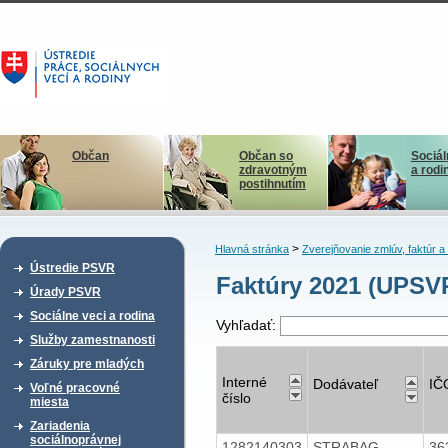
Občan
Občan so
Sociál
zdravotným
a rodi
postihnutím
>
Hlavná stránka
Zverejňovanie zmlúv, faktúr 
Ústredie PSVR
Faktúry 2021 (UPSV
Úrady PSVR
Sociálne veci a rodina
Vyhľadať:
Služby zamestnanosti
Záruky pre mladých
Interné
Dodávateľ
IČ
Voľné pracovné
číslo
miesta
Zariadenia
sociálnoprávnej
1282140303
STRABAG
36