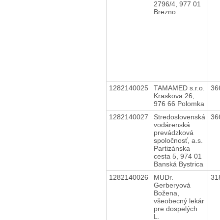
2796/4, 977 01
Brezno
1282140025
TAMAMED s.r.o.
36
Kraskova 26,
976 66 Polomka
1282140027
Stredoslovenská
36
vodárenská
prevádzková
spoločnosť, a.s.
Partizánska
cesta 5, 974 01
Banská Bystrica
1282140026
MUDr.
31
Gerberyová
Božena,
všeobecný lekár
pre dospelých
L.