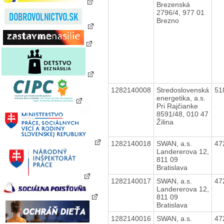
Brezenská
2796/4, 977 01
Brezno
1282140008
Stredoslovenská
51
energetika, a.s.
Pri Rajčianke
8591/48, 010 47
Žilina
1282140018
SWAN, a.s.
47
Landererova 12,
811 09
Bratislava
1282140017
SWAN, a.s.
47
Landererova 12,
811 09
Bratislava
1282140016
SWAN, a.s.
47