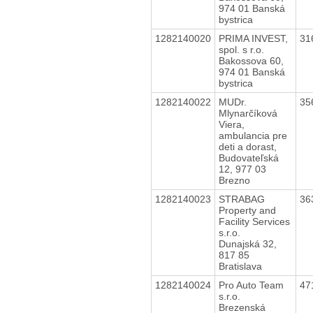
974 01 Banská
bystrica
1282140020
PRIMA INVEST,
31
spol. s r.o.
Bakossova 60,
974 01 Banská
bystrica
1282140022
MUDr.
35
Mlynarčíková
Viera,
ambulancia pre
deti a dorast,
Budovateľská
12, 977 03
Brezno
1282140023
STRABAG
36
Property and
Facility Services
s.r.o.
Dunajská 32,
817 85
Bratislava
1282140024
Pro Auto Team
47
s.r.o.
Brezenská