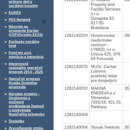
ochrany detí a
Property and
sociálnej kurately
Facility Services
EURES
s.r.o.
Dunajská 32,
PES Network
817 85
Nástroje na
Bratislava
prepojenie Európy
(CEF)/Systém EESSI
1282140229
Horehronské
36
medicínske
Európsky sociálny
centrum -
fond
LYMED, s.r.o.
Fond pre azyl,
Orlová 625, 976
migráciu a integráciu
69 Pohorelá
Integrovaný
1282140075
MUDr. Zachar
regionálny operačný
Ľubomír,
program 2014 - 2020
praktický lekár
Operačný program
pre dospelých
Kvalita životného
prostredia
1282140010
MAGNA
35
ENERGIA a.s.
Národné projekty -
Nitrianska
Oznámenia o
7555/18, 921 01
možnosti
predkladania žiadostí
Piešťany
o poskytnutie
1282140009
finančného príspevku
Štatistiky
1282140004
Slovak Telekom,
35
Zverejňovanie zmlúv,