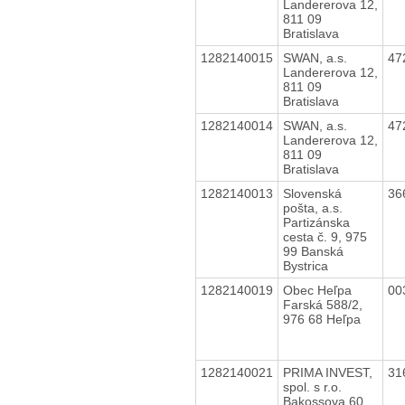
Landererova 12,
811 09
Bratislava
1282140015
SWAN, a.s.
47
Landererova 12,
811 09
Bratislava
1282140014
SWAN, a.s.
47
Landererova 12,
811 09
Bratislava
1282140013
Slovenská
36
pošta, a.s.
Partizánska
cesta č. 9, 975
99 Banská
Bystrica
1282140019
Obec Heľpa
00
Farská 588/2,
976 68 Heľpa
1282140021
PRIMA INVEST,
31
spol. s r.o.
Bakossova 60,