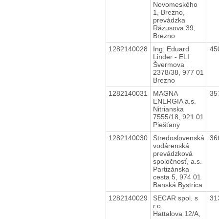
Novomeského
1, Brezno,
prevádzka
Rázusova 39,
Brezno
1282140028
Ing. Eduard
45
Linder - ELI
Švermova
2378/38, 977 01
Brezno
1282140031
MAGNA
35
ENERGIA a.s.
Nitrianska
7555/18, 921 01
Piešťany
1282140030
Stredoslovenská
36
vodárenská
prevádzková
spoločnosť, a.s.
Partizánska
cesta 5, 974 01
Banská Bystrica
1282140029
SECAR spol. s
31
r.o.
Hattalova 12/A,