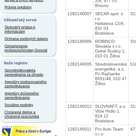
jazyku a iných jazykoch
2/A, 977 01
Brezno
Právne predpisy
1282140007
SECAR spol. s
31
r.o.
Užívateľský servis
Hattalova 12/A,
Slobodný prístup k
831 03
informáciám
Bratislava
Ochrana osobných údajov
1282140006
ROBINCO
31
Slovakia s.r.o.
Oznamovanie
protispoločenskej činnosti
Dolné Rudiny 1,
010 01 Žilina
Naše registre
1282140005
Stredoslovenská
51
energetika, a.s.
Sprostredkovatelia
Pri Rajčianke
zamestnania za úhradu
8591/48, 010 47
Agentúry podporovaného
Žilina
zamestnávania
Agentúry dočasného
zamestnávania
Sociálne podniky
1282140012
SLOVNAFT, a.s.
31
Vlčie Hrdlo 1,
Chránené dielne a
824 12
chránené pracoviská
Bratislava
1282140011
Pro Auto Team
47
s.r.o.