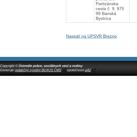
Partizánska
cesta č. 9, 975
99 Banská
Bystrica
Naspäť na UPSVR Brezno
Copyright ©
Ústredie práce, sociálnych vecí a rodiny
Generuje
redakčný systém BUXUS CMS
spoločnosti
ui42
.