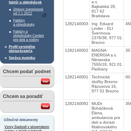
a.s.
faktúr a objednávok
Bajkalská 28,
Zmluvy zverejnené
817 62
od 1.1.2012
Bratislava
Faktúry
1282140003
Ing. Eduard
45
a objednávky
Linder - ELI
Faktúry a
Švermova
objednávky Centier
2378/38, 977 01
pre deti a rodiny
Brezno
Profil verejného
1282140002
MAGNA
35
obstarávateľa
ENERGIA a.s.
Správa majetku
Nitrianska
7555/18, 921 01
Piešťany
Chcem podať podnet
1282140001
Technické
00
služby Brezno
Rázusova 16,
977 01 Brezno
Chcem sa poradiť
1282140092
MUDr.
35
Boháčiková
Elena,
ambulancia pre
Užitočné dokumenty
deti a dorast
Malinovského
Vzory žiadostí v slovenskom