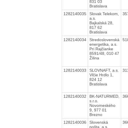
831 03
Bratislava
1282140035
Slovak Telekom,
35
a.s.
Bajkalská 28,
817 62
Bratislava
1282140034
Stredoslovenská
51
energetika, a.s.
Pri Rajčianke
8591/48, 010 47
Žilina
1282140033
SLOVNAFT, a.s.
31
Vlčie Hrdlo 1,
824 12
Bratislava
1282140032
BK-NATURMED,
36
s.r.o.
Novomeského
9, 977 01
Brezno
1282140036
Slovenská
36
pošta, a.s.