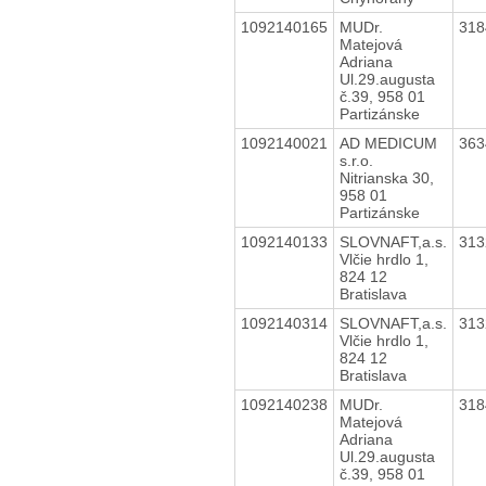
1092140165
MUDr.
31
Matejová
Adriana
Ul.29.augusta
č.39, 958 01
Partizánske
1092140021
AD MEDICUM
36
s.r.o.
Nitrianska 30,
958 01
Partizánske
1092140133
SLOVNAFT,a.s.
31
Vlčie hrdlo 1,
824 12
Bratislava
1092140314
SLOVNAFT,a.s.
31
Vlčie hrdlo 1,
824 12
Bratislava
1092140238
MUDr.
31
Matejová
Adriana
Ul.29.augusta
č.39, 958 01