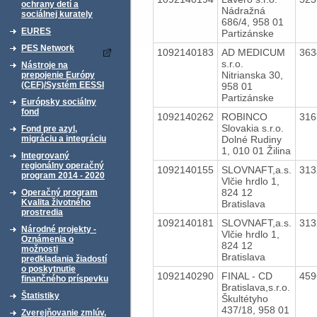
ochrany detí a
Nádražná
sociálnej kurately
686/4, 958 01
EURES
Partizánske
PES Network
1092140183
AD MEDICUM
36
s.r.o.
Nástroje na
Nitrianska 30,
prepojenie Európy
(CEF)/Systém EESSI
958 01
Partizánske
Európsky sociálny
fond
1092140262
ROBINCO
31
Slovakia s.r.o.
Fond pre azyl,
Dolné Rudiny
migráciu a integráciu
1, 010 01 Žilina
Integrovaný
regionálny operačný
1092140155
SLOVNAFT,a.s.
31
program 2014 - 2020
Vlčie hrdlo 1,
824 12
Operačný program
Kvalita životného
Bratislava
prostredia
1092140181
SLOVNAFT,a.s.
31
Národné projekty -
Vlčie hrdlo 1,
Oznámenia o
824 12
možnosti
Bratislava
predkladania žiadostí
o poskytnutie
1092140290
FINAL - CD
45
finančného príspevku
Bratislava,s.r.o.
Štatistiky
Škultétyho
437/18, 958 01
Zverejňovanie zmlúv,