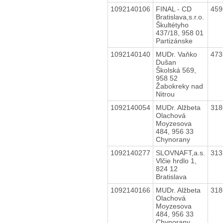
1092140106
FINAL - CD
45
Bratislava,s.r.o.
Škultétyho
437/18, 958 01
Partizánske
1092140140
MUDr. Vaňko
47
Dušan
Školská 569,
958 52
Žabokreky nad
Nitrou
1092140054
MUDr. Alžbeta
31
Olachová
Moyzesova
484, 956 33
Chynorany
1092140277
SLOVNAFT,a.s.
31
Vlčie hrdlo 1,
824 12
Bratislava
1092140166
MUDr. Alžbeta
31
Olachová
Moyzesova
484, 956 33
Chynorany