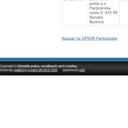
pošta,a.s.
Partizánska
cesta 9, 975 99
Banská
Bystrica
Naspäť na ÚPSVR Partizánske
Copyright ©
Ústredie práce, sociálnych vecí a rodiny
Generuje
redakčný systém BUXUS CMS
spoločnosti
ui42
.