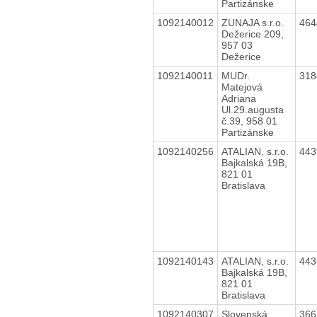
Partizánske
1092140012
ZUNAJA s.r.o.
46
Dežerice 209,
957 03
Dežerice
1092140011
MUDr.
31
Matejová
Adriana
Ul.29.augusta
č.39, 958 01
Partizánske
1092140256
ATALIAN, s.r.o.
44
Bajkalská 19B,
821 01
Bratislava
1092140143
ATALIAN, s.r.o.
44
Bajkalská 19B,
821 01
Bratislava
1092140307
Slovenská
36