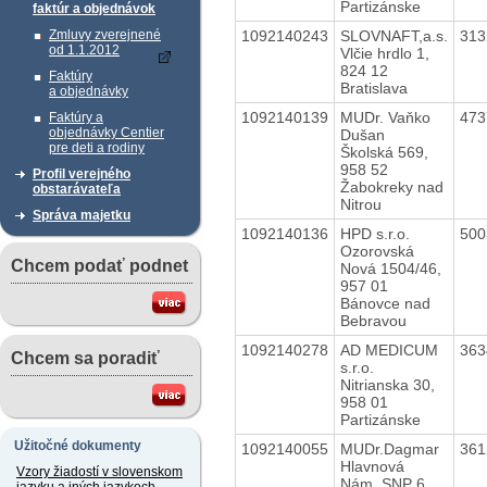
Partizánske
faktúr a objednávok
1092140243
SLOVNAFT,a.s.
31
Zmluvy zverejnené
od 1.1.2012
Vlčie hrdlo 1,
824 12
Faktúry
Bratislava
a objednávky
1092140139
MUDr. Vaňko
47
Faktúry a
objednávky Centier
Dušan
pre deti a rodiny
Školská 569,
958 52
Profil verejného
Žabokreky nad
obstarávateľa
Nitrou
Správa majetku
1092140136
HPD s.r.o.
50
Ozorovská
Chcem podať podnet
Nová 1504/46,
957 01
Bánovce nad
Bebravou
1092140278
AD MEDICUM
36
Chcem sa poradiť
s.r.o.
Nitrianska 30,
958 01
Partizánske
Užitočné dokumenty
1092140055
MUDr.Dagmar
36
Hlavnová
Vzory žiadostí v slovenskom
Nám. SNP 6,