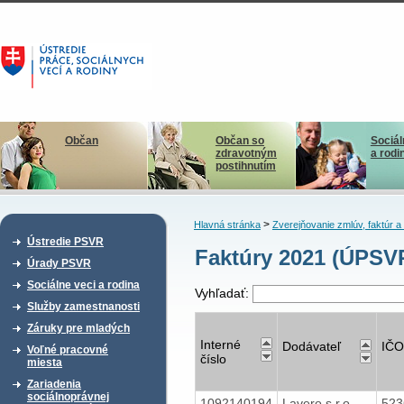
Občan
Občan so
Sociál
zdravotným
a rodi
postihnutím
>
Hlavná stránka
Zverejňovanie zmlúv, faktúr 
Ústredie PSVR
Faktúry 2021 (ÚPSVR
Úrady PSVR
Sociálne veci a rodina
Vyhľadať:
Služby zamestnanosti
Záruky pre mladých
Interné
Dodávateľ
IČO
Voľné pracovné
číslo
miesta
Zariadenia
sociálnoprávnej
1092140194
Lavero s.r.o.
52