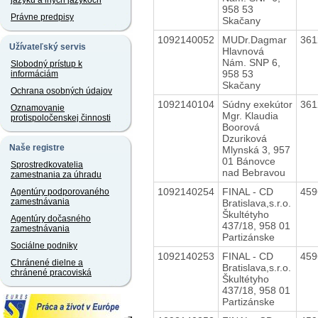
jazyku a iných jazykoch
958 53
Právne predpisy
Skačany
1092140052
MUDr.Dagmar
36
Užívateľský servis
Hlavnová
Nám. SNP 6,
Slobodný prístup k
958 53
informáciám
Skačany
Ochrana osobných údajov
1092140104
Súdny exekútor
36
Oznamovanie
Mgr. Klaudia
protispoločenskej činnosti
Boorová
Dzuriková
Naše registre
Mlynská 3, 957
01 Bánovce
Sprostredkovatelia
nad Bebravou
zamestnania za úhradu
1092140254
FINAL - CD
45
Agentúry podporovaného
zamestnávania
Bratislava,s.r.o.
Škultétyho
Agentúry dočasného
437/18, 958 01
zamestnávania
Partizánske
Sociálne podniky
1092140253
FINAL - CD
45
Chránené dielne a
Bratislava,s.r.o.
chránené pracoviská
Škultétyho
437/18, 958 01
Partizánske