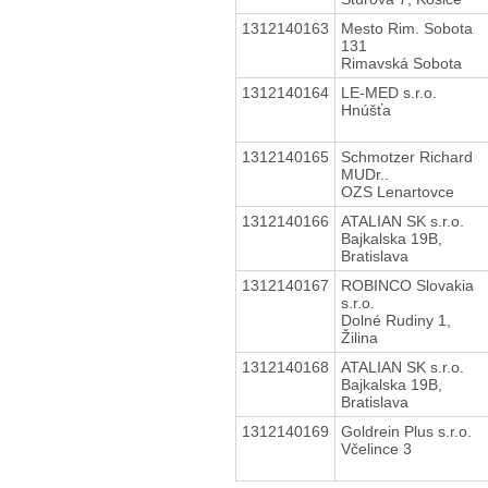
1312140163
Mesto Rim. Sobota
131
Rimavská Sobota
1312140164
LE-MED s.r.o.
Hnúšťa
1312140165
Schmotzer Richard
MUDr..
OZS Lenartovce
1312140166
ATALIAN SK s.r.o.
Bajkalska 19B,
Bratislava
1312140167
ROBINCO Slovakia
s.r.o.
Dolné Rudiny 1,
Žilina
1312140168
ATALIAN SK s.r.o.
Bajkalska 19B,
Bratislava
1312140169
Goldrein Plus s.r.o.
Včelince 3