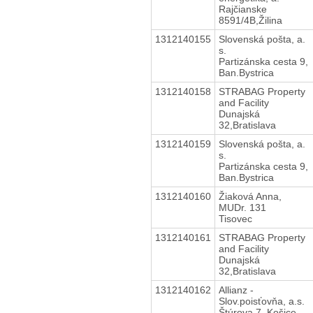
Rajčianske
8591/4B,Žilina
1312140155
Slovenská pošta, a.
s.
Partizánska cesta 9,
Ban.Bystrica
1312140158
STRABAG Property
and Facility
Dunajská
32,Bratislava
1312140159
Slovenská pošta, a.
s.
Partizánska cesta 9,
Ban.Bystrica
1312140160
Žiaková Anna,
MUDr. 131
Tisovec
1312140161
STRABAG Property
and Facility
Dunajská
32,Bratislava
1312140162
Allianz -
Slov.poisťovňa, a.s.
Štúrova 7, Košice