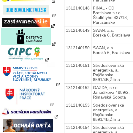
1312140148
FINAL - CD
Bratislava s.r.o.
Škultétyho 437/18,
Partizánske
1312140149
SWAN, a.s.
Borská 6, Bratislava
1312140150
SWAN, a.s.
Borská 6, Bratislava
1312140151
Stredoslovenská
energetika, a.
Rajčianske
8591/4B,Žilina
1312140152
GAZDA, s.r.o.
Jánošíkova 4989/2,
Rimavská Sobota
1312140153
Stredoslovenská
energetika, a.
Rajčianske
8591/4B,Žilina
1312140154
Stredoslovenská
energetika, a.