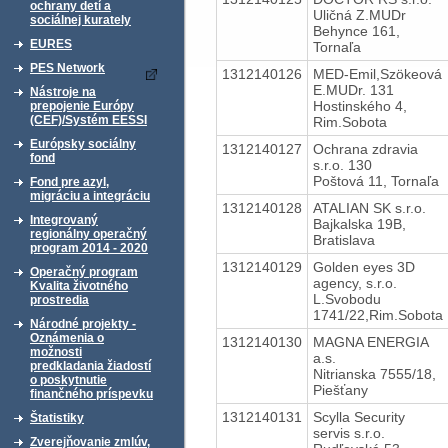
ochrany detí a
Uličná Z.MUDr
sociálnej kurately
Behynce 161,
EURES
Tornaľa
PES Network
1312140126
MED-Emil,Szökeová
E.MUDr. 131
Nástroje na
Hostinského 4,
prepojenie Európy
(CEF)/Systém EESSI
Rim.Sobota
Európsky sociálny
1312140127
Ochrana zdravia
fond
s.r.o. 130
Poštová 11, Tornaľa
Fond pre azyl,
migráciu a integráciu
1312140128
ATALIAN SK s.r.o.
Integrovaný
Bajkalska 19B,
regionálny operačný
Bratislava
program 2014 - 2020
1312140129
Golden eyes 3D
Operačný program
agency, s.r.o.
Kvalita životného
L.Svobodu
prostredia
1741/22,Rim.Sobota
Národné projekty -
Oznámenia o
1312140130
MAGNA ENERGIA
možnosti
a.s.
predkladania žiadostí
Nitrianska 7555/18,
o poskytnutie
Piešťany
finančného príspevku
1312140131
Scylla Security
Štatistiky
servis s.r.o.
Zverejňovanie zmlúv,