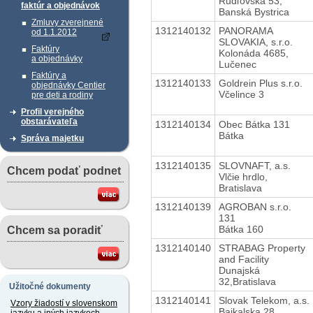
Rudľovská 53,
faktúr a objednávok
Banská Bystrica
Zmluvy zverejnené
1312140132
PANORAMA
od 1.1.2012
SLOVAKIA, s.r.o.
Faktúry
Kolonáda 4685,
a objednávky
Lučenec
Faktúry a
1312140133
Goldrein Plus s.r.o.
objednávky Centier
Včelince 3
pre deti a rodiny
Profil verejného
obstarávateľa
1312140134
Obec Bátka 131
Bátka
Správa majetku
1312140135
SLOVNAFT, a.s.
Chcem podať podnet
Vlčie hrdlo,
Bratislava
1312140139
AGROBAN s.r.o.
131
Bátka 160
Chcem sa poradiť
1312140140
STRABAG Property
and Facility
Dunajská
32,Bratislava
Užitočné dokumenty
1312140141
Slovak Telekom, a.s.
Vzory žiadostí v slovenskom
Bajkalska 28,