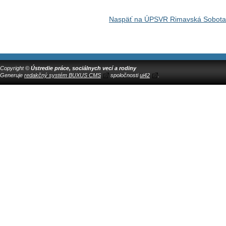
Naspäť na ÚPSVR Rimavská Sobota
Copyright ©
Ústredie práce, sociálnych vecí a rodiny
Generuje
redakčný systém BUXUS CMS
spoločnosti
ui42
.