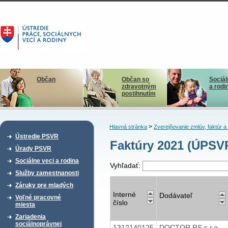
Občan
Občan so
Sociál
zdravotným
a rodi
postihnutím
>
Hlavná stránka
Zverejňovanie zmlúv, faktúr 
Ústredie PSVR
Faktúry 2021 (ÚPSV
Úrady PSVR
Sociálne veci a rodina
Vyhľadať:
Služby zamestnanosti
Záruky pre mladých
Interné
Dodávateľ
Voľné pracovné
číslo
miesta
Zariadenia
sociálnoprávnej
1312140125
DOCTOR RS s.r.o.