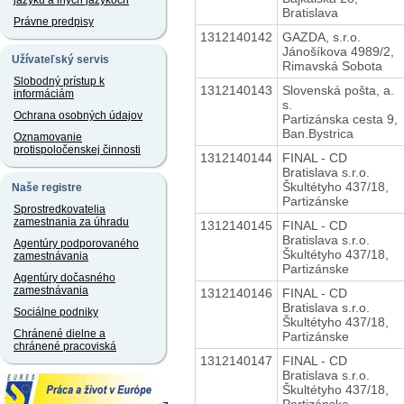
jazyku a iných jazykoch
Bratislava
Právne predpisy
1312140142
GAZDA, s.r.o.
Jánošíkova 4989/2,
Užívateľský servis
Rimavská Sobota
Slobodný prístup k
1312140143
Slovenská pošta, a.
informáciám
s.
Ochrana osobných údajov
Partizánska cesta 9,
Ban.Bystrica
Oznamovanie
protispoločenskej činnosti
1312140144
FINAL - CD
Bratislava s.r.o.
Škultétyho 437/18,
Naše registre
Partizánske
Sprostredkovatelia
zamestnania za úhradu
1312140145
FINAL - CD
Bratislava s.r.o.
Agentúry podporovaného
Škultétyho 437/18,
zamestnávania
Partizánske
Agentúry dočasného
zamestnávania
1312140146
FINAL - CD
Bratislava s.r.o.
Sociálne podniky
Škultétyho 437/18,
Chránené dielne a
Partizánske
chránené pracoviská
1312140147
FINAL - CD
Bratislava s.r.o.
Škultétyho 437/18,
Partizánske