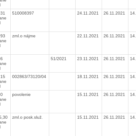
H
,31
510008397
24.11.2021
26.11.2021
14
tane
H
,93
zml.o nájme
22.11.2021
26.11.2021
14
tane
H
16
51/2021
23.11.2021
26.11.2021
14
tane
H
,15
002863/73120/04
18.11.2021
26.11.2021
14
tane
H
20
povolenie
15.11.2021
26.11.2021
14
tane
H
5,30
zml.o posk.služ.
15.11.2021
26.11.2021
14
tane
H