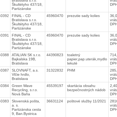
Bratislava s.r.o.
vrá
Škultétyho 437/18,
DP
Partizánske
40392
FINAL - CD
45960470
prezutie sady kolies
36,
Bratislava s.r.o.
vrá
Škultétyho 437/18,
DP
Partizánske
40391
FINAL - CD
45960470
prezutie sady kolies
36,
Bratislava s.r.o.
vrá
Škultétyho 437/18,
DP
Partizánske
40388
ATALIAN SK s.r.o.
44390823
toaletný
714
Bajkalska 19B,
papier,pap.uterák,mydlo
vrá
Bratislava
tekuté
DP
40387
SLOVNAFT, a.s.
31322832
PHM
285
Vlčie hrdlo,
vrá
Bratislava
DP
40384
Green Wave
45539197
skartácia obsahu
2,4
Recycling, s.r.o.
bezpečnostných nádob
vrá
Nová Baňa
DP
40383
Slovenská pošta,
36631124
poštové služby 11/2021
281
a. s.
vrá
Partizánska cesta
DP
9, Ban.Bystrica