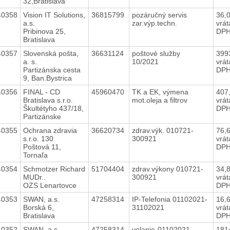
32,Bratislava
40358
Vision IT Solutions,
36815799
pozáručný servis
36,
a.s.
zar.výp.techn.
vrá
Pribinova 25,
DP
Bratislava
40357
Slovenská pošta,
36631124
poštové služby
399
a. s.
10/2021
vrá
Partizánska cesta
DP
9, Ban.Bystrica
40356
FINAL - CD
45960470
TK a EK, výmena
407
Bratislava s.r.o.
mot.oleja a filtrov
vrá
Škultétyho 437/18,
DP
Partizánske
40355
Ochrana zdravia
36620734
zdrav.výk. 010721-
76,
s.r.o. 130
300921
vrá
Poštová 11,
DP
Tornaľa
40354
Schmotzer Richard
51704404
zdrav.výkony 010721-
34,
MUDr..
300921
vrá
OZS Lenartovce
DP
40353
SWAN, a.s.
47258314
IP-Telefonia 01102021-
16,
Borská 6,
31102021
vrá
Bratislava
DP
40352
SWAN, a.s.
47258314
volanie-01102021-
181