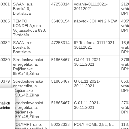
40381
SWAN, a.s.
47258314
volanie-01112021-
212
Borská 6,
30112021
vrá
Bratislava
DP
40385
TEMPO
36409154
nábytok JOHAN 2 NEW
495
KONDELA,s.r.o.
vrá
Vojtaššákova 893,
DP
Tvrdošín
40382
SWAN, a.s.
47258314
IP-Telefonia 01112021-
16,
Borská 6,
30112021
vrá
Bratislava
DP
40380
Stredoslovenská
51865467
GJ 01.11.2021-
376
energetika, a.
30.11.2021
vrá
Rajčianske
DP
8591/4B,Žilina
40379
Stredoslovenská
51865467
G 01.11.2021-
663
energetika, a.
30.11.2021
vrá
Rajčianske
DP
8591/4B,Žilina
40378
Stredoslovenská
51865467
Č 01.11.2021-
270
 našich
energetika, a.
30.11.2021
vrá
velého
Rajčianske
DP
8591/4B,Žilina
40365
POLYMPT s.r.o.
50222333
POLY HOME 0,5L, 5L
118
Hornoželezničná 8,
vrá