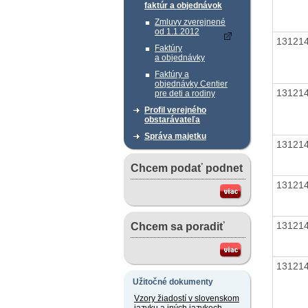
faktúr a objednávok
Zmluvy zverejnené
od 1.1.2012
13121
Faktúry
a objednávky
Faktúry a
objednávky Centier
13121
pre deti a rodiny
Profil verejného
obstarávateľa
Správa majetku
13121
Chcem podať podnet
13121
13121
Chcem sa poradiť
13121
Užitočné dokumenty
Vzory žiadostí v slovenskom