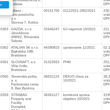
Zálesie
DP
te
40364
Allianz -
00151700
01122021-28022021
230
Slov.poisťovňa,
vrá
a.s.
DP
Štúrova 7, Košice
40363
GAZDA, s.r.o.
31646247
GJ nájomné 10/2021
221
Jánošíkova
vrá
4989/2, Rimavská
DP
Sobota
40362
ATALIAN SK s.r.o.
44390823
upratovanie 11/2021
52,
Bajkalska 19B,
vrá
Bratislava
DP
40361
SLOVNAFT, a.s.
31322832
PHM
252
Vlčie hrdlo,
vrá
Bratislava
DP
40360
Slovenská pošta,
36631124
DEKVS zľava za
38,
a. s.
10/2021
vrá
Partizánska cesta
DP
9, Ban.Bystrica
40359
STRABAG
36361127
komlexná správa
319
Property and
objektov 10/2021
vrá
Facility
DP
Dunajská