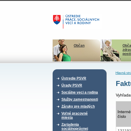
Občan
Obča
zdra
post
Hlavná str
Ústredie PSVR
Fakt
Úrady PSVR
Sociálne veci a rodina
Vyhľada
Služby zamestnanosti
Záruky pre mladých
Interné
Voľné pracovné
číslo
miesta
Zariadenia
sociálnoprávnej
13119