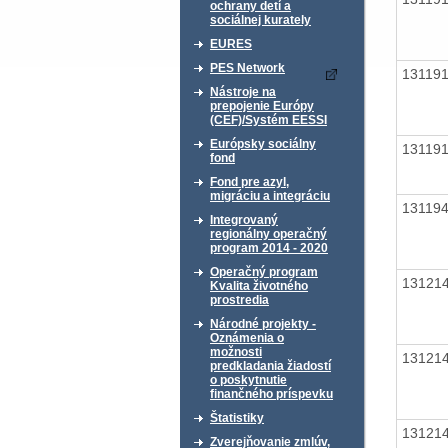
ochrany detí a
sociálnej kurately
EURES
PES Network
13119
Nástroje na
prepojenie Európy
(CEF)/Systém EESSI
Európsky sociálny
13119
fond
Fond pre azyl,
migráciu a integráciu
13119
Integrovaný
regionálny operačný
program 2014 - 2020
Operačný program
13121
Kvalita životného
prostredia
Národné projekty -
Oznámenia o
možnosti
13121
predkladania žiadostí
o poskytnutie
finančného príspevku
Štatistiky
13121
Zverejňovanie zmlúv,