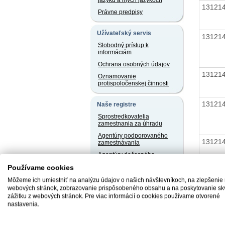
jazyku a iných jazykoch
13121
Právne predpisy
Užívateľský servis
13121
Slobodný prístup k
informáciám
Ochrana osobných údajov
13121
Oznamovanie
protispoločenskej činnosti
13121
Naše registre
Sprostredkovatelia
zamestnania za úhradu
Agentúry podporovaného
13121
zamestnávania
Agentúry dočasného
zamestnávania
Používame cookies
Sociálne podniky
13121
Môžeme ich umiestniť na analýzu údajov o našich návštevníkoch, na zlepšenie
Chránené dielne a
webových stránok, zobrazovanie prispôsobeného obsahu a na poskytovanie sk
chránené pracoviská
zážitku z webových stránok. Pre viac informácií o cookies používame otvorené
nastavenia.
13121