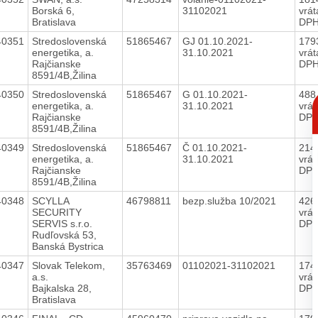
Borská 6,
31102021
vrá
Bratislava
DP
40351
Stredoslovenská
51865467
GJ 01.10.2021-
179
energetika, a.
31.10.2021
vrá
Rajčianske
DP
8591/4B,Žilina
40350
Stredoslovenská
51865467
G 01.10.2021-
488
C
energetika, a.
31.10.2021
vrá
p
Rajčianske
DP
8591/4B,Žilina
40349
Stredoslovenská
51865467
Č 01.10.2021-
214
energetika, a.
31.10.2021
vrá
Rajčianske
DP
8591/4B,Žilina
40348
SCYLLA
46798811
bezp.služba 10/2021
426
SECURITY
vrá
SERVIS s.r.o.
DP
Rudľovská 53,
Banská Bystrica
40347
Slovak Telekom,
35763469
01102021-31102021
174
a.s.
vrá
Bajkalska 28,
DP
Bratislava