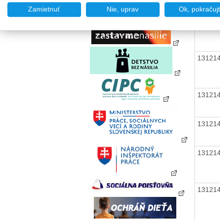
Zamietnuť
Nie, uprav
Ok, pokračuj
13121
13121
13121
13121
13121
13121