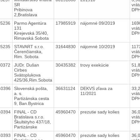
SR
vrá
Pribinova
DP
2,Bratislava
15236
Parmo Agentúra
17985919
nájomné 09/2019
169
131
vrá
Kirejevská 35/40,
DP
Rimavská Sobota
15235
STAVART s.r.o.
31644830
nájomné 10/2019
117
Čerenčianska,
vrá
Rim. Sobota
DP
40372
JUDr. Dušan
30435382
trovy exekúcie
51,
Cirbes
vrá
Svätoplukova
DP
425/36,Rim.Sobota
40396
Slovenská pošta,
36631124
DEKVS zľava za
33,
a. s.
11/2021
vrá
Partizánska cesta
DP
9, Ban.Bystrica
40394
FINAL - CD
45960470
prezutie sady kolies
36,
Bratislava s.r.o.
vrá
Škultétyho 437/18,
DP
Partizánske
40393
FINAL - CD
45960470
prezutie sady kolies
36,