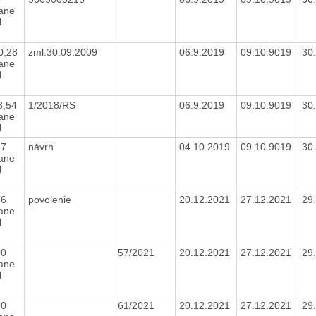
tane
H
0,28
zml.30.09.2009
06.9.2019
09.10.9019
30
tane
H
3,54
1/2018/RS
06.9.2019
09.10.9019
30
tane
H
87
návrh
04.10.2019
09.10.9019
30
tane
H
26
povolenie
20.12.2021
27.12.2021
29
tane
H
00
57/2021
20.12.2021
27.12.2021
29
tane
H
00
61/2021
20.12.2021
27.12.2021
29