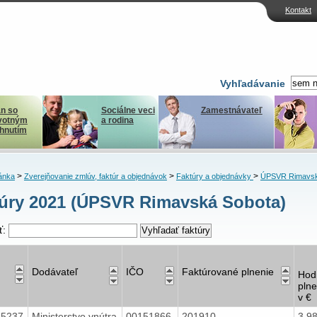
Kontakt
Vyhľadávanie
n so
Sociálne veci
Zamestnávateľ
votným
a rodina
ihnutím
>
>
>
ánka
Zverejňovanie zmlúv, faktúr a objednávok
Faktúry a objednávky
ÚPSVR Rimavsk
úry 2021 (ÚPSVR Rimavská Sobota)
ť:
Dodávateľ
IČO
Faktúrované plnenie
Hod
plne
v €
15237
Ministerstvo vnútra
00151866
201910
3,9