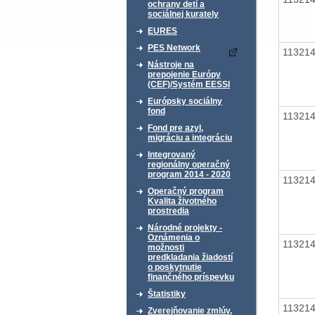
ochrany detí a
sociálnej kurately
EURES
PES Network
11321
Nástroje na
prepojenie Európy
(CEF)/Systém EESSI
Európsky sociálny
fond
11321
Fond pre azyl,
migráciu a integráciu
Integrovaný
regionálny operačný
program 2014 - 2020
11321
Operačný program
Kvalita životného
prostredia
Národné projekty -
Oznámenia o
11321
možnosti
predkladania žiadostí
o poskytnutie
finančného príspevku
Štatistiky
11321
Zverejňovanie zmlúv,