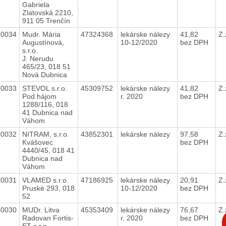
Gabriela
Zlatovská 2210,
911 05 Trenčín
40034
Mudr. Mária
47324368
lekárske nálezy
41,82
Z.
Augustínová,
10-12/2020
bez DPH
s.r.o.
J. Nerudu
465/23, 018 51
Nová Dubnica
40033
STEVOL s.r.o.
45309752
lekárske nálezy
41,82
Z.
Pod hájom
r. 2020
bez DPH
1288/116, 018
41 Dubnica nad
Váhom
40032
NITRAM, s.r.o.
43852301
lekárske nálezy
97,58
Z.
Kvášovec
bez DPH
4440/45, 018 41
Dubnica nad
Váhom
40031
VLAMED s.r.o.
47186925
lekárske nálezy
20,91
Z.
Pruské 293, 018
10-12/2020
bez DPH
52
40030
MUDr. Litva
45353409
lekárske nálezy
76,67
Z.
C
Radovan Fortis-
r. 2020
bez DPH
p
ET s.r.o.