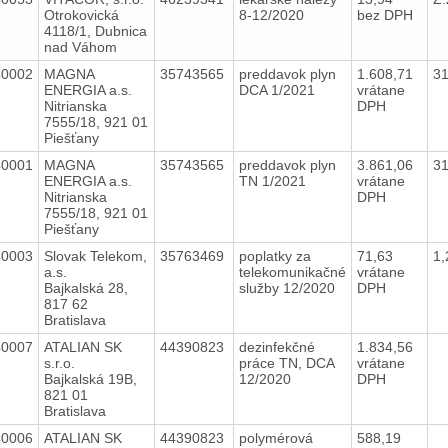
Otrokovická
8-12/2020
bez DPH
4118/1, Dubnica
nad Váhom
40002
MAGNA
35743565
preddavok plyn
1.608,71
3
ENERGIA a.s.
DCA 1/2021
vrátane
Nitrianska
DPH
7555/18, 921 01
Piešťany
40001
MAGNA
35743565
preddavok plyn
3.861,06
3
ENERGIA a.s.
TN 1/2021
vrátane
Nitrianska
DPH
7555/18, 921 01
Piešťany
40003
Slovak Telekom,
35763469
poplatky za
71,63
1,
a.s.
telekomunikačné
vrátane
Bajkalská 28,
služby 12/2020
DPH
817 62
Bratislava
40007
ATALIAN SK
44390823
dezinfekčné
1.834,56
s.r.o.
práce TN, DCA
vrátane
Bajkalská 19B,
12/2020
DPH
821 01
Bratislava
40006
ATALIAN SK
44390823
polymérová
588,19