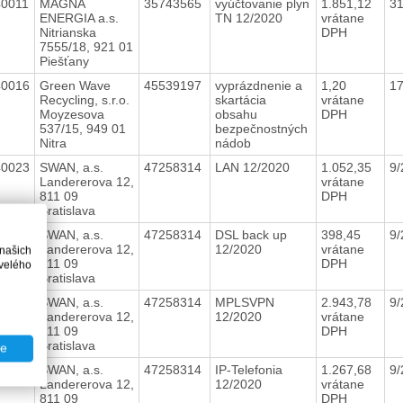
40011
MAGNA
35743565
vyúčtovanie plyn
1.851,12
3
ENERGIA a.s.
TN 12/2020
vrátane
Nitrianska
DPH
7555/18, 921 01
Piešťany
40016
Green Wave
45539197
vyprázdnenie a
1,20
1
Recycling, s.r.o.
skartácia
vrátane
Moyzesova
obsahu
DPH
537/15, 949 01
bezpečnostných
Nitra
nádob
40023
SWAN, a.s.
47258314
LAN 12/2020
1.052,35
9/
Landererova 12,
vrátane
811 09
DPH
Bratislava
40022
SWAN, a.s.
47258314
DSL back up
398,45
9/
Landererova 12,
12/2020
vrátane
 našich
811 09
DPH
velého
Bratislava
40021
SWAN, a.s.
47258314
MPLSVPN
2.943,78
9/
Landererova 12,
12/2020
vrátane
811 09
DPH
Bratislava
te
40020
SWAN, a.s.
47258314
IP-Telefonia
1.267,68
9/
Landererova 12,
12/2020
vrátane
811 09
DPH