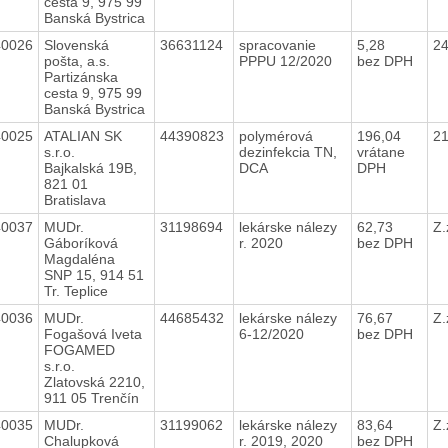
cesta 9, 975 99
Banská Bystrica
40026
Slovenská
36631124
spracovanie
5,28
2
pošta, a.s.
PPPU 12/2020
bez DPH
Partizánska
cesta 9, 975 99
Banská Bystrica
40025
ATALIAN SK
44390823
polymérová
196,04
2
s.r.o.
dezinfekcia TN,
vrátane
Bajkalská 19B,
DCA
DPH
821 01
Bratislava
40037
MUDr.
31198694
lekárske nálezy
62,73
Z.
Gáboríková
r. 2020
bez DPH
Magdaléna
SNP 15, 914 51
Tr. Teplice
40036
MUDr.
44685432
lekárske nálezy
76,67
Z.
Fogašová Iveta
6-12/2020
bez DPH
FOGAMED
s.r.o.
Zlatovská 2210,
911 05 Trenčín
40035
MUDr.
31199062
lekárske nálezy
83,64
Z.
Chalupková
r. 2019, 2020
bez DPH