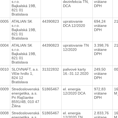
s.r.o.
dezinfekcia TN,
vrátane
Bajkalská 19B,
DCA
DPH
821 01
Bratislava
40005
ATALIAN SK
44390823
upratovanie
694,24
2
s.r.o.
DCA 12/2020
vrátane
Bajkalská 19B,
DPH
821 01
Bratislava
40004
ATALIAN SK
44390823
upratovanie TN
3.398,76
2
s.r.o.
12/2020
vrátane
Bajkalská 19B,
DPH
821 01
Bratislava
40010
SLOVNAFT, a.s.
31322832
palivové karty
249,50
0
Vlčie hrdlo 1,
16.-31.12.2020
vrátane
824 12
DPH
Bratislava
40009
Stredoslovenská
51865467
el. energia
972,83
16
energetika, a.s.
12/2020 DCA
vrátane
M
Pri Rajčianke
DPH
8591/4B, 010 47
Žilina
40008
Stredoslovenská
51865467
el. energia
2.833,76
16
energetika, a.s.
12/2020 TN
vrátane
M