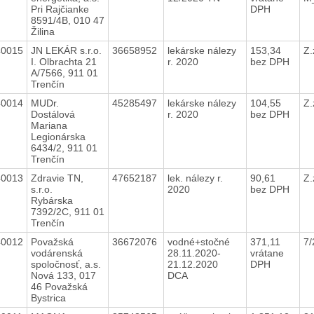
Pri Rajčianke
DPH
8591/4B, 010 47
Žilina
40015
JN LEKÁR s.r.o.
36658952
lekárske nálezy
153,34
Z.
I. Olbrachta 21
r. 2020
bez DPH
A/7566, 911 01
Trenčín
40014
MUDr.
45285497
lekárske nálezy
104,55
Z.
Dostálová
r. 2020
bez DPH
Mariana
Legionárska
6434/2, 911 01
Trenčín
40013
Zdravie TN,
47652187
lek. nálezy r.
90,61
Z.
s.r.o.
2020
bez DPH
Rybárska
7392/2C, 911 01
Trenčín
40012
Považská
36672076
vodné+stočné
371,11
7
vodárenská
28.11.2020-
vrátane
spoločnosť, a.s.
21.12.2020
DPH
Nová 133, 017
DCA
46 Považská
Bystrica