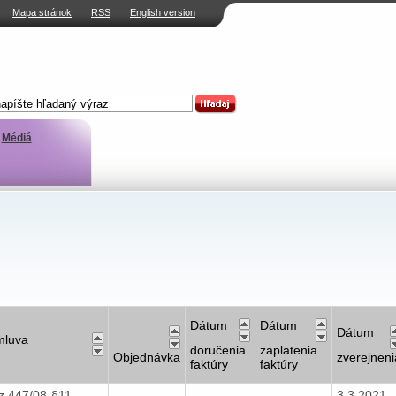
Mapa stránok
RSS
English version
Médiá
Dátum
Dátum
Dátum
mluva
doručenia
zaplatenia
Objednávka
zverejneni
faktúry
faktúry
z.447/08-§11
3.3.2021