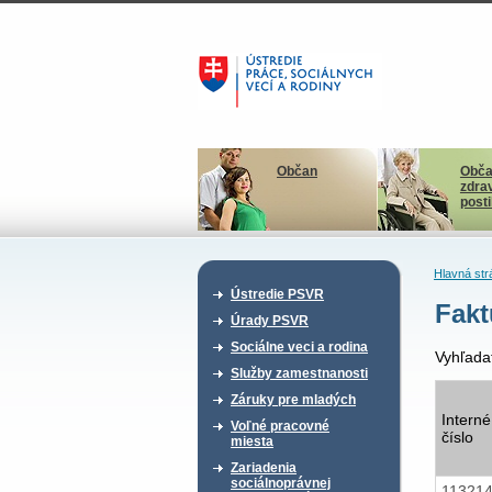
Občan
Obča
zdra
post
Hlavná str
Ústredie PSVR
Fakt
Úrady PSVR
Sociálne veci a rodina
Vyhľada
Služby zamestnanosti
Záruky pre mladých
Interné
Voľné pracovné
číslo
miesta
Zariadenia
sociálnoprávnej
11321