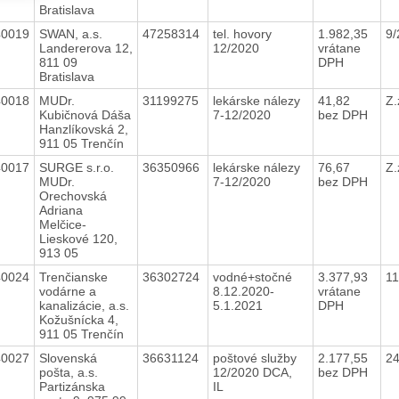
Bratislava
40019
SWAN, a.s.
47258314
tel. hovory
1.982,35
9/
Landererova 12,
12/2020
vrátane
811 09
DPH
Bratislava
40018
MUDr.
31199275
lekárske nálezy
41,82
Z.
Kubičnová Dáša
7-12/2020
bez DPH
Hanzlíkovská 2,
911 05 Trenčín
40017
SURGE s.r.o.
36350966
lekárske nálezy
76,67
Z.
MUDr.
7-12/2020
bez DPH
Orechovská
Adriana
Melčice-
Lieskové 120,
913 05
40024
Trenčianske
36302724
vodné+stočné
3.377,93
1
vodárne a
8.12.2020-
vrátane
kanalizácie, a.s.
5.1.2021
DPH
Kožušnícka 4,
911 05 Trenčín
40027
Slovenská
36631124
poštové služby
2.177,55
2
pošta, a.s.
12/2020 DCA,
bez DPH
Partizánska
IL