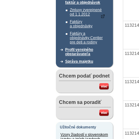
faktúr a objednávok
Zmluvy zverejnené
od 1.1.2012
Faktúry
11321
a objednávky
Faktúry a
objednávky Centier
pre deti a rodiny
Profil verejného
11321
obstarávateľa
Správa majetku
Chcem podať podnet
11321
Chcem sa poradiť
11321
Užitočné dokumenty
11321
Vzory žiadostí v slovenskom