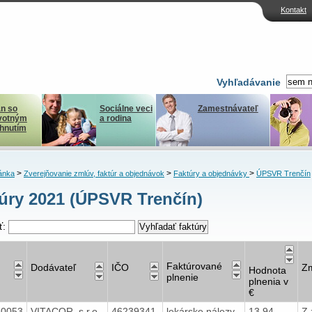
Kontakt
Vyhľadávanie
n so
Sociálne veci
Zamestnávateľ
votným
a rodina
ihnutím
>
>
>
ánka
Zverejňovanie zmlúv, faktúr a objednávok
Faktúry a objednávky
ÚPSVR Trenčín
úry 2021 (ÚPSVR Trenčín)
ť:
Faktúrované
Dodávateľ
IČO
Z
Hodnota
plnenie
plnenia v
€
40053
VITACOR, s.r.o.
46239341
lekárske nálezy
13,94
Z.