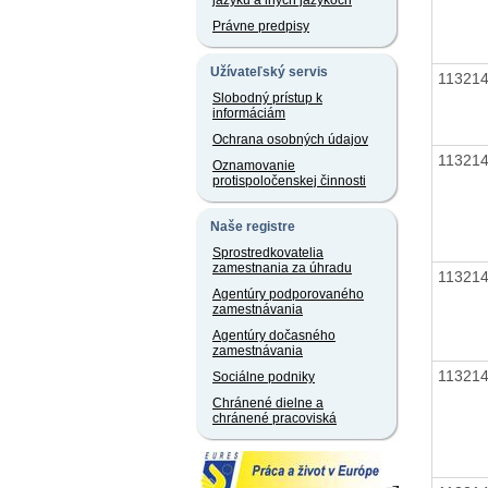
jazyku a iných jazykoch
Právne predpisy
Užívateľský servis
11321
Slobodný prístup k
informáciám
Ochrana osobných údajov
11321
Oznamovanie
protispoločenskej činnosti
Naše registre
Sprostredkovatelia
zamestnania za úhradu
11321
Agentúry podporovaného
zamestnávania
Agentúry dočasného
zamestnávania
11321
Sociálne podniky
Chránené dielne a
chránené pracoviská